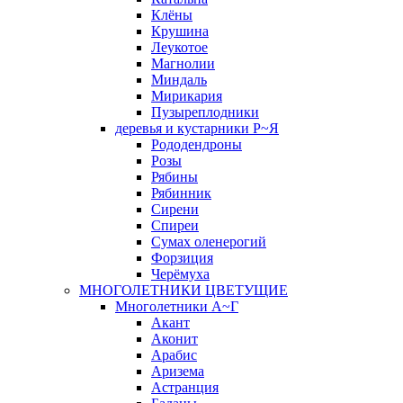
Клёны
Крушина
Леукотое
Магнолии
Миндаль
Мирикария
Пузыреплодники
деревья и кустарники Р~Я
Рододендроны
Розы
Рябины
Рябинник
Сирени
Спиреи
Сумах оленерогий
Форзиция
Черёмуха
МНОГОЛЕТНИКИ ЦВЕТУЩИЕ
Многолетники А~Г
Акант
Аконит
Арабис
Аризема
Астранция