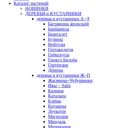
Каталог растений
НОВИНКИ
ДЕРЕВЬЯ и КУСТАРНИКИ
деревья и кустарники А~Д
Багрянник японский
Барбарисы
Бересклет
Бузины
Вейгелы
Гептакодиум
Гибискусы
Гинкго Билоба
Гортензии
Дёрены
деревья и кустарники Ж~П
Жасмины~Чубушники
Ивы ~ Salix
Калины
Катальпа
Клёны
Крушина
Леукотое
Магнолии
Миндаль
Мирикария