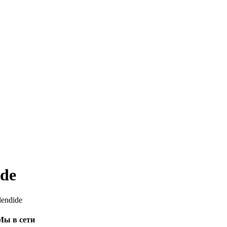
idе
lendidе
Мы в сети