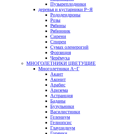
Пузыреплодники
деревья и кустарники Р~Я
Рододендроны
Розы
Рябины
Рябинник
Сирени
Спиреи
Сумах оленерогий
Форзиция
Черёмуха
МНОГОЛЕТНИКИ ЦВЕТУЩИЕ
Многолетники А~Г
Акант
Аконит
Арабис
Аризема
Астранция
Баданы
Бузульники
Василистники
Гелениум
Гелиопсис
Глауцидиум
Горянки