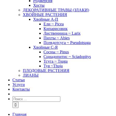
Роджерсия
Хосты
ДЕКОРАТИВНЫЕ ТРАВЫ (ЗЛАКИ)
ХВОЙНЫЕ РАСТЕНИЯ
Хвойные А-П
Ели ~ Picea
Кипарисовик
Лиственница ~ Larix
Пихты ~ Abies
Псевдотсуга ~ Pseudotsuga
Хвойные С-Я
Сосны ~ Pinus
Сциадопитис ~ Sciadopitys
Тсуга ~ Tsuga
Туя ~Thuja
ПЛОДОВЫЕ РАСТЕНИЯ
ЛИАНЫ
Статьи
Услуги
Контакты
Главная