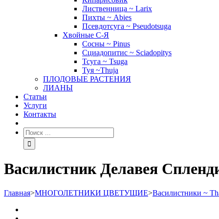
Лиственница ~ Larix
Пихты ~ Abies
Псевдотсуга ~ Pseudotsuga
Хвойные С-Я
Сосны ~ Pinus
Сциадопитис ~ Sciadopitys
Тсуга ~ Tsuga
Туя ~Thuja
ПЛОДОВЫЕ РАСТЕНИЯ
ЛИАНЫ
Статьи
Услуги
Контакты
Василистник Делавея Сплендид
Главная
>
МНОГОЛЕТНИКИ ЦВЕТУЩИЕ
>
Василистники ~ Tha