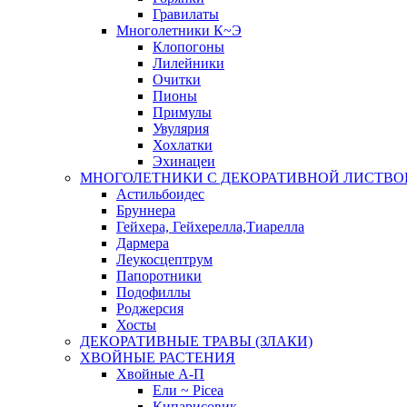
Гравилаты
Многолетники К~Э
Клопогоны
Лилейники
Очитки
Пионы
Примулы
Увулярия
Хохлатки
Эхинацеи
МНОГОЛЕТНИКИ С ДЕКОРАТИВНОЙ ЛИСТВО
Астильбоидес
Бруннера
Гейхера, Гейхерелла,Тиарелла
Дармера
Леукосцептрум
Папоротники
Подофиллы
Роджерсия
Хосты
ДЕКОРАТИВНЫЕ ТРАВЫ (ЗЛАКИ)
ХВОЙНЫЕ РАСТЕНИЯ
Хвойные А-П
Ели ~ Picea
Кипарисовик