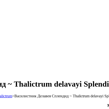
 ~ Thalictrum delavayi Splend
lictrum
>
Василистник Делавея Сплендид ~ Thalictrum delavayi Sp