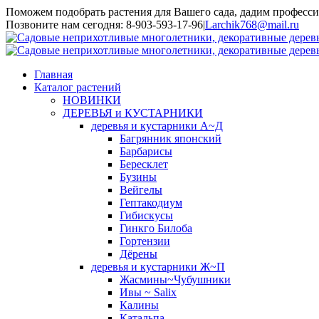
Поможем подобрать растения для Вашего сада, дадим професси
Toggle
Позвоните нам сегодня: 8-903-593-17-96
|
Larchik768@mail.ru
SlidingBar
Area
Главная
Каталог растений
НОВИНКИ
ДЕРЕВЬЯ и КУСТАРНИКИ
деревья и кустарники А~Д
Багрянник японский
Барбарисы
Бересклет
Бузины
Вейгелы
Гептакодиум
Гибискусы
Гинкго Билоба
Гортензии
Дёрены
деревья и кустарники Ж~П
Жасмины~Чубушники
Ивы ~ Salix
Калины
Катальпа