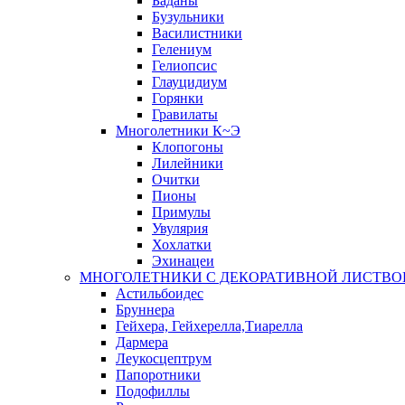
Баданы
Бузульники
Василистники
Гелениум
Гелиопсис
Глауцидиум
Горянки
Гравилаты
Многолетники К~Э
Клопогоны
Лилейники
Очитки
Пионы
Примулы
Увулярия
Хохлатки
Эхинацеи
МНОГОЛЕТНИКИ С ДЕКОРАТИВНОЙ ЛИСТВО
Астильбоидес
Бруннера
Гейхера, Гейхерелла,Тиарелла
Дармера
Леукосцептрум
Папоротники
Подофиллы