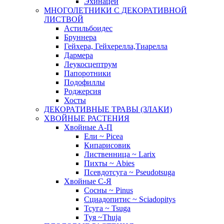
Эхинацеи
МНОГОЛЕТНИКИ С ДЕКОРАТИВНОЙ
ЛИСТВОЙ
Астильбоидес
Бруннера
Гейхера, Гейхерелла,Тиарелла
Дармера
Леукосцептрум
Папоротники
Подофиллы
Роджерсия
Хосты
ДЕКОРАТИВНЫЕ ТРАВЫ (ЗЛАКИ)
ХВОЙНЫЕ РАСТЕНИЯ
Хвойные А-П
Ели ~ Picea
Кипарисовик
Лиственница ~ Larix
Пихты ~ Abies
Псевдотсуга ~ Pseudotsuga
Хвойные С-Я
Сосны ~ Pinus
Сциадопитис ~ Sciadopitys
Тсуга ~ Tsuga
Туя ~Thuja