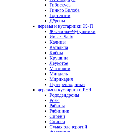
Гибискусы
Гинкго Билоба
Гортензии
Дёрены
деревья и кустарники Ж~П
Жасмины~Чубушники
Ивы ~ Salix
Калины
Катальпа
Клёны
Крушина
Леукотое
Магнолии
Миндаль
Мирикария
Пузыреплодники
деревья и кустарники Р~Я
Рододендроны
Розы
Рябины
Рябинник
Сирени
Спиреи
Сумах оленерогий