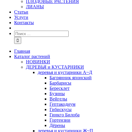
ПЛОДОВЫЕ РАСТЕНИЯ
ЛИАНЫ
Статьи
Услуги
Контакты
Главная
Каталог растений
НОВИНКИ
ДЕРЕВЬЯ и КУСТАРНИКИ
деревья и кустарники А~Д
Багрянник японский
Барбарисы
Бересклет
Бузины
Вейгелы
Гептакодиум
Гибискусы
Гинкго Билоба
Гортензии
Дёрены
деревья и кустарники Ж~П