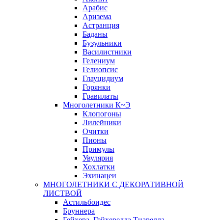
Арабис
Аризема
Астранция
Баданы
Бузульники
Василистники
Гелениум
Гелиопсис
Глауцидиум
Горянки
Гравилаты
Многолетники К~Э
Клопогоны
Лилейники
Очитки
Пионы
Примулы
Увулярия
Хохлатки
Эхинацеи
МНОГОЛЕТНИКИ С ДЕКОРАТИВНОЙ
ЛИСТВОЙ
Астильбоидес
Бруннера
Гейхера, Гейхерелла,Тиарелла