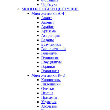
Форзиция
Черёмуха
МНОГОЛЕТНИКИ ЦВЕТУЩИЕ
Многолетники А~Г
Акант
Аконит
Арабис
Аризема
Астранция
Баданы
Бузульники
Василистники
Гелениум
Гелиопсис
Глауцидиум
Горянки
Гравилаты
Многолетники К~Э
Клопогоны
Лилейники
Очитки
Пионы
Примулы
Увулярия
Хохлатки