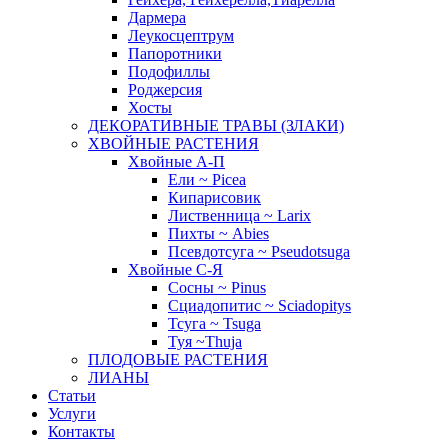
Дармера
Леукосцептрум
Папоротники
Подофиллы
Роджерсия
Хосты
ДЕКОРАТИВНЫЕ ТРАВЫ (ЗЛАКИ)
ХВОЙНЫЕ РАСТЕНИЯ
Хвойные А-П
Ели ~ Picea
Кипарисовик
Лиственница ~ Larix
Пихты ~ Abies
Псевдотсуга ~ Pseudotsuga
Хвойные С-Я
Сосны ~ Pinus
Сциадопитис ~ Sciadopitys
Тсуга ~ Tsuga
Туя ~Thuja
ПЛОДОВЫЕ РАСТЕНИЯ
ЛИАНЫ
Статьи
Услуги
Контакты