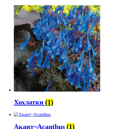
Хохлатки
(1)
Акант~Acanthus
(1)