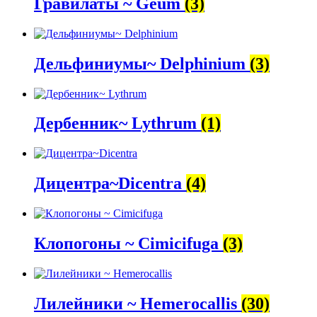
Гравилаты ~ Geum
(3)
Дельфиниумы~ Delphinium
(3)
Дербенник~ Lythrum
(1)
Дицентра~Dicentra
(4)
Клопогоны ~ Cimicifuga
(3)
Лилейники ~ Hemerocallis
(30)