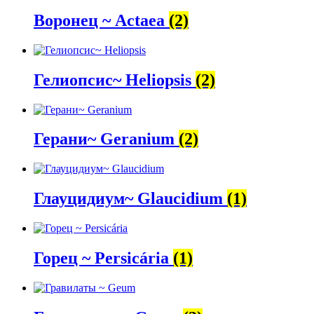
Воронец ~ Actaea
(2)
Гелиопсис~ Heliopsis
(2)
Герани~ Geranium
(2)
Глауцидиум~ Glaucidium
(1)
Горец ~ Persicária
(1)