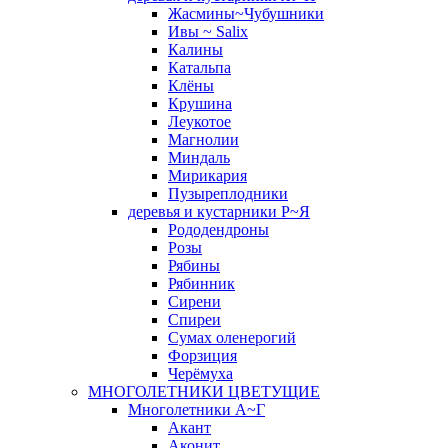
Жасмины~Чубушники
Ивы ~ Salix
Калины
Катальпа
Клёны
Крушина
Леукотое
Магнолии
Миндаль
Мирикария
Пузыреплодники
деревья и кустарники Р~Я
Рододендроны
Розы
Рябины
Рябинник
Сирени
Спиреи
Сумах оленерогий
Форзиция
Черёмуха
МНОГОЛЕТНИКИ ЦВЕТУЩИЕ
Многолетники А~Г
Акант
Аконит