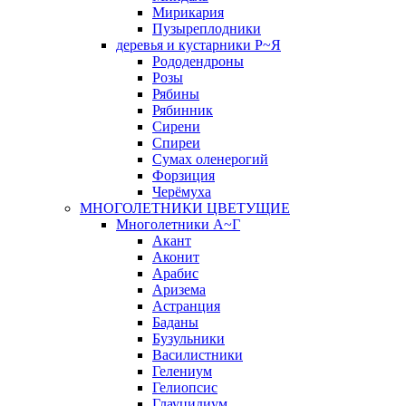
Мирикария
Пузыреплодники
деревья и кустарники Р~Я
Рододендроны
Розы
Рябины
Рябинник
Сирени
Спиреи
Сумах оленерогий
Форзиция
Черёмуха
МНОГОЛЕТНИКИ ЦВЕТУЩИЕ
Многолетники А~Г
Акант
Аконит
Арабис
Аризема
Астранция
Баданы
Бузульники
Василистники
Гелениум
Гелиопсис
Глауцидиум