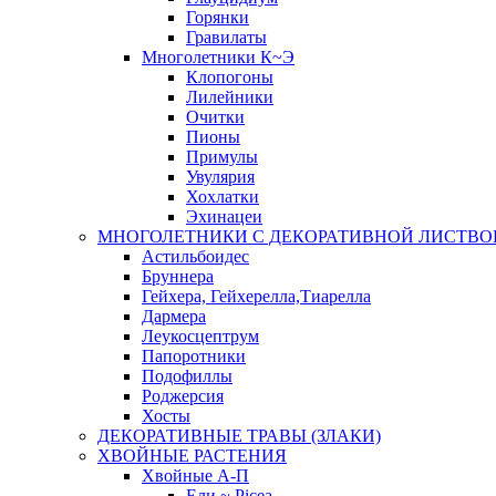
Горянки
Гравилаты
Многолетники К~Э
Клопогоны
Лилейники
Очитки
Пионы
Примулы
Увулярия
Хохлатки
Эхинацеи
МНОГОЛЕТНИКИ С ДЕКОРАТИВНОЙ ЛИСТВО
Астильбоидес
Бруннера
Гейхера, Гейхерелла,Тиарелла
Дармера
Леукосцептрум
Папоротники
Подофиллы
Роджерсия
Хосты
ДЕКОРАТИВНЫЕ ТРАВЫ (ЗЛАКИ)
ХВОЙНЫЕ РАСТЕНИЯ
Хвойные А-П
Ели ~ Picea