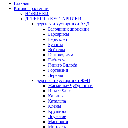
Главная
Каталог растений
НОВИНКИ
ДЕРЕВЬЯ и КУСТАРНИКИ
деревья и кустарники А~Д
Багрянник японский
Барбарисы
Бересклет
Бузины
Вейгелы
Гептакодиум
Гибискусы
Гинкго Билоба
Гортензии
Дёрены
деревья и кустарники Ж~П
Жасмины~Чубушники
Ивы ~ Salix
Калины
Катальпа
Клёны
Крушина
Леукотое
Магнолии
Миндаль