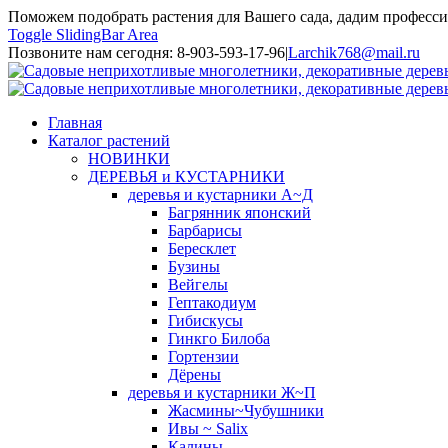
Поможем подобрать растения для Вашего сада, дадим професси
Toggle SlidingBar Area
Позвоните нам сегодня: 8-903-593-17-96
|
Larchik768@mail.ru
Главная
Каталог растений
НОВИНКИ
ДЕРЕВЬЯ и КУСТАРНИКИ
деревья и кустарники А~Д
Багрянник японский
Барбарисы
Бересклет
Бузины
Вейгелы
Гептакодиум
Гибискусы
Гинкго Билоба
Гортензии
Дёрены
деревья и кустарники Ж~П
Жасмины~Чубушники
Ивы ~ Salix
Калины