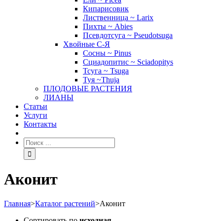
Кипарисовик
Лиственница ~ Larix
Пихты ~ Abies
Псевдотсуга ~ Pseudotsuga
Хвойные С-Я
Сосны ~ Pinus
Сциадопитис ~ Sciadopitys
Тсуга ~ Tsuga
Туя ~Thuja
ПЛОДОВЫЕ РАСТЕНИЯ
ЛИАНЫ
Статьи
Услуги
Контакты
Аконит
Главная
>
Каталог растений
>
Аконит
Сортировать по
исходная