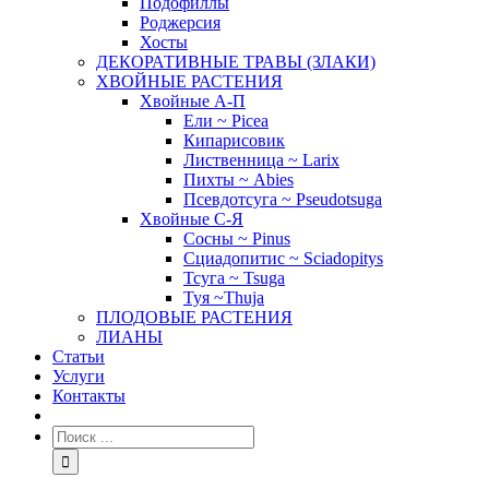
Подофиллы
Роджерсия
Хосты
ДЕКОРАТИВНЫЕ ТРАВЫ (ЗЛАКИ)
ХВОЙНЫЕ РАСТЕНИЯ
Хвойные А-П
Ели ~ Picea
Кипарисовик
Лиственница ~ Larix
Пихты ~ Abies
Псевдотсуга ~ Pseudotsuga
Хвойные С-Я
Сосны ~ Pinus
Сциадопитис ~ Sciadopitys
Тсуга ~ Tsuga
Туя ~Thuja
ПЛОДОВЫЕ РАСТЕНИЯ
ЛИАНЫ
Статьи
Услуги
Контакты