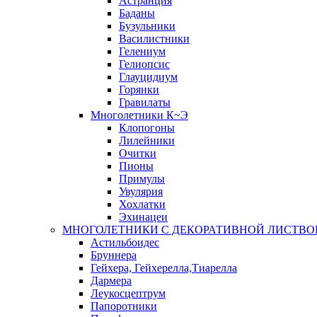
Астранция
Баданы
Бузульники
Василистники
Гелениум
Гелиопсис
Глауцидиум
Горянки
Гравилаты
Многолетники К~Э
Клопогоны
Лилейники
Очитки
Пионы
Примулы
Увулярия
Хохлатки
Эхинацеи
МНОГОЛЕТНИКИ С ДЕКОРАТИВНОЙ ЛИСТВО
Астильбоидес
Бруннера
Гейхера, Гейхерелла,Тиарелла
Дармера
Леукосцептрум
Папоротники