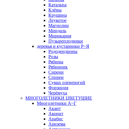
Катальпа
Клёны
Крушина
Леукотое
Магнолии
Миндаль
Мирикария
Пузыреплодники
деревья и кустарники Р~Я
Рододендроны
Розы
Рябины
Рябинник
Сирени
Спиреи
Сумах оленерогий
Форзиция
Черёмуха
МНОГОЛЕТНИКИ ЦВЕТУЩИЕ
Многолетники А~Г
Акант
Аконит
Арабис
Аризема