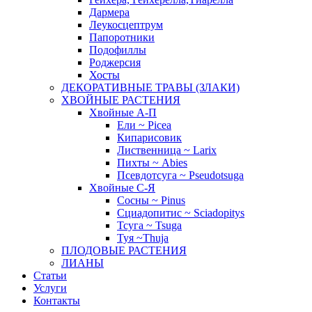
Дармера
Леукосцептрум
Папоротники
Подофиллы
Роджерсия
Хосты
ДЕКОРАТИВНЫЕ ТРАВЫ (ЗЛАКИ)
ХВОЙНЫЕ РАСТЕНИЯ
Хвойные А-П
Ели ~ Picea
Кипарисовик
Лиственница ~ Larix
Пихты ~ Abies
Псевдотсуга ~ Pseudotsuga
Хвойные С-Я
Сосны ~ Pinus
Сциадопитис ~ Sciadopitys
Тсуга ~ Tsuga
Туя ~Thuja
ПЛОДОВЫЕ РАСТЕНИЯ
ЛИАНЫ
Статьи
Услуги
Контакты