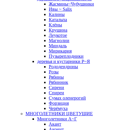
Жасмины~Чубушники
Ивы ~ Salix
Калины
Катальпа
Клёны
Крушина
Леукотое
Магнолии
Миндаль
Мирикария
Пузыреплодники
деревья и кустарники Р~Я
Рододендроны
Розы
Рябины
Рябинник
Сирени
Спиреи
Сумах оленерогий
Форзиция
Черёмуха
МНОГОЛЕТНИКИ ЦВЕТУЩИЕ
Многолетники А~Г
Акант
Аконит