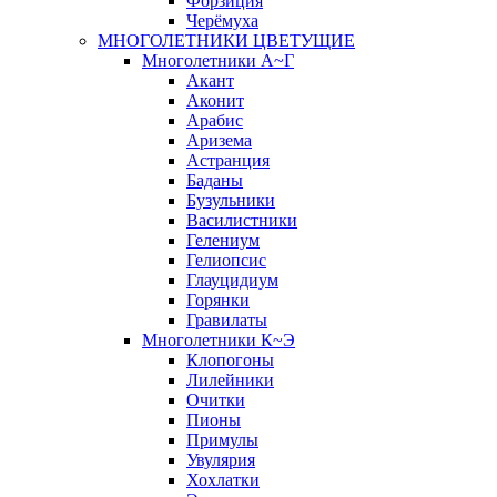
Форзиция
Черёмуха
МНОГОЛЕТНИКИ ЦВЕТУЩИЕ
Многолетники А~Г
Акант
Аконит
Арабис
Аризема
Астранция
Баданы
Бузульники
Василистники
Гелениум
Гелиопсис
Глауцидиум
Горянки
Гравилаты
Многолетники К~Э
Клопогоны
Лилейники
Очитки
Пионы
Примулы
Увулярия
Хохлатки