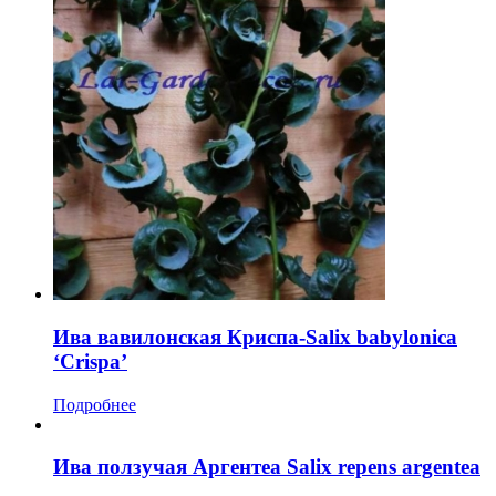
Ива вавилонская Криспа-Salix babylonica
‘Crispa’
Подробнее
Ива ползучая Аргентеа Salix repens argentea