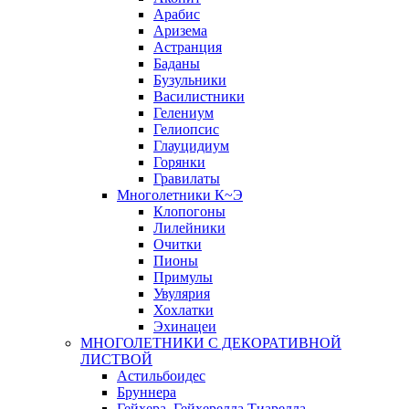
Арабис
Аризема
Астранция
Баданы
Бузульники
Василистники
Гелениум
Гелиопсис
Глауцидиум
Горянки
Гравилаты
Многолетники К~Э
Клопогоны
Лилейники
Очитки
Пионы
Примулы
Увулярия
Хохлатки
Эхинацеи
МНОГОЛЕТНИКИ С ДЕКОРАТИВНОЙ
ЛИСТВОЙ
Астильбоидес
Бруннера
Гейхера, Гейхерелла,Тиарелла