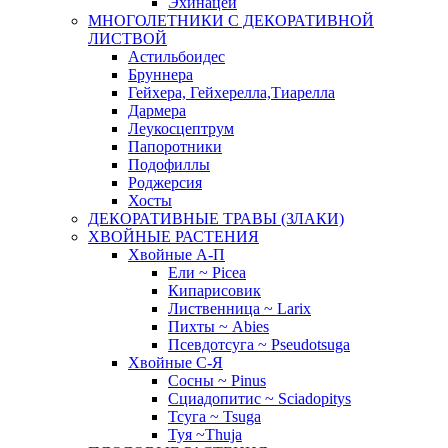
Эхинацеи
МНОГОЛЕТНИКИ С ДЕКОРАТИВНОЙ
ЛИСТВОЙ
Астильбоидес
Бруннера
Гейхера, Гейхерелла,Тиарелла
Дармера
Леукосцептрум
Папоротники
Подофиллы
Роджерсия
Хосты
ДЕКОРАТИВНЫЕ ТРАВЫ (ЗЛАКИ)
ХВОЙНЫЕ РАСТЕНИЯ
Хвойные А-П
Ели ~ Picea
Кипарисовик
Лиственница ~ Larix
Пихты ~ Abies
Псевдотсуга ~ Pseudotsuga
Хвойные С-Я
Сосны ~ Pinus
Сциадопитис ~ Sciadopitys
Тсуга ~ Tsuga
Туя ~Thuja