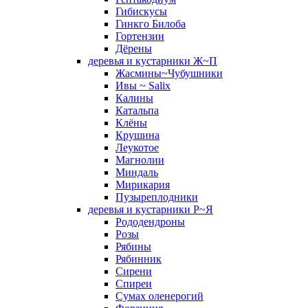
Гибискусы
Гинкго Билоба
Гортензии
Дёрены
деревья и кустарники Ж~П
Жасмины~Чубушники
Ивы ~ Salix
Калины
Катальпа
Клёны
Крушина
Леукотое
Магнолии
Миндаль
Мирикария
Пузыреплодники
деревья и кустарники Р~Я
Рододендроны
Розы
Рябины
Рябинник
Сирени
Спиреи
Сумах оленерогий