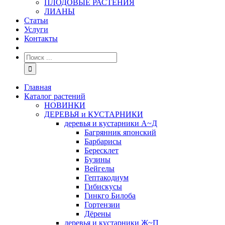
ПЛОДОВЫЕ РАСТЕНИЯ
ЛИАНЫ
Статьи
Услуги
Контакты
Главная
Каталог растений
НОВИНКИ
ДЕРЕВЬЯ и КУСТАРНИКИ
деревья и кустарники А~Д
Багрянник японский
Барбарисы
Бересклет
Бузины
Вейгелы
Гептакодиум
Гибискусы
Гинкго Билоба
Гортензии
Дёрены
деревья и кустарники Ж~П