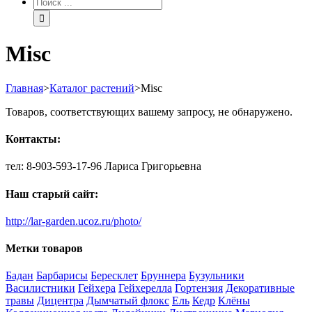
Misc
Главная
>
Каталог растений
>
Misc
Товаров, соответствующих вашему запросу, не обнаружено.
Контакты:
тел: 8-903-593-17-96 Лариса Григорьевна
Наш старый сайт:
http://lar-garden.ucoz.ru/photo/
Метки товаров
Бадан
Барбарисы
Бересклет
Бруннера
Бузульники
Василистники
Гейхера
Гейхерелла
Гортензия
Декоративные
травы
Дицентра
Дымчатый флокс
Ель
Кедр
Клёны