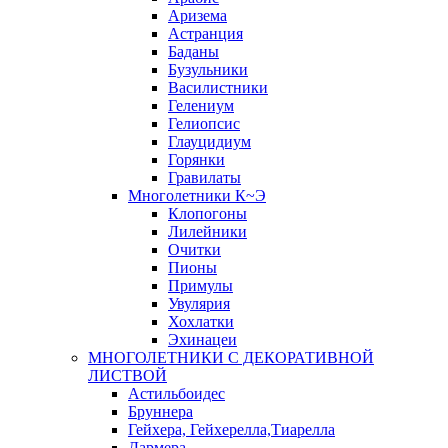
Аризема
Астранция
Баданы
Бузульники
Василистники
Гелениум
Гелиопсис
Глауцидиум
Горянки
Гравилаты
Многолетники К~Э
Клопогоны
Лилейники
Очитки
Пионы
Примулы
Увулярия
Хохлатки
Эхинацеи
МНОГОЛЕТНИКИ С ДЕКОРАТИВНОЙ
ЛИСТВОЙ
Астильбоидес
Бруннера
Гейхера, Гейхерелла,Тиарелла
Дармера