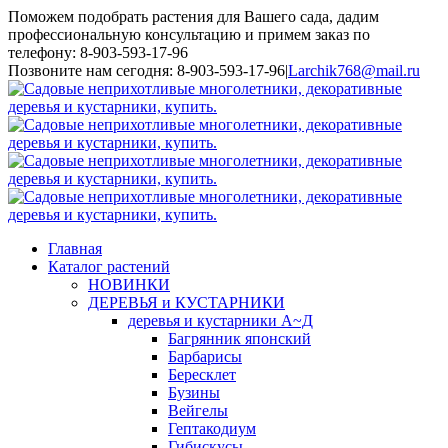
Поможем подобрать растения для Вашего сада, дадим
профессиональную консультацию и примем заказ по
телефону: 8-903-593-17-96
Toggle
Позвоните нам сегодня: 8-903-593-17-96
|
Larchik768@mail.ru
SlidingBar
Area
Главная
Каталог растений
НОВИНКИ
ДЕРЕВЬЯ и КУСТАРНИКИ
деревья и кустарники А~Д
Багрянник японский
Барбарисы
Бересклет
Бузины
Вейгелы
Гептакодиум
Гибискусы