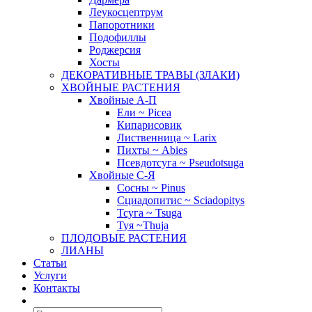
Леукосцептрум
Папоротники
Подофиллы
Роджерсия
Хосты
ДЕКОРАТИВНЫЕ ТРАВЫ (ЗЛАКИ)
ХВОЙНЫЕ РАСТЕНИЯ
Хвойные А-П
Ели ~ Picea
Кипарисовик
Лиственница ~ Larix
Пихты ~ Abies
Псевдотсуга ~ Pseudotsuga
Хвойные С-Я
Сосны ~ Pinus
Сциадопитис ~ Sciadopitys
Тсуга ~ Tsuga
Туя ~Thuja
ПЛОДОВЫЕ РАСТЕНИЯ
ЛИАНЫ
Статьи
Услуги
Контакты