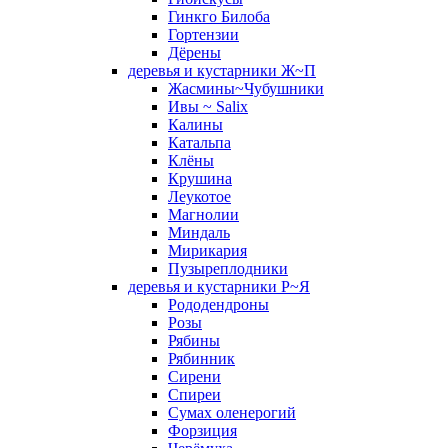
Гинкго Билоба
Гортензии
Дёрены
деревья и кустарники Ж~П
Жасмины~Чубушники
Ивы ~ Salix
Калины
Катальпа
Клёны
Крушина
Леукотое
Магнолии
Миндаль
Мирикария
Пузыреплодники
деревья и кустарники Р~Я
Рододендроны
Розы
Рябины
Рябинник
Сирени
Спиреи
Сумах оленерогий
Форзиция