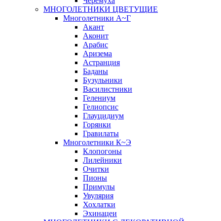
Черёмуха
МНОГОЛЕТНИКИ ЦВЕТУЩИЕ
Многолетники А~Г
Акант
Аконит
Арабис
Аризема
Астранция
Баданы
Бузульники
Василистники
Гелениум
Гелиопсис
Глауцидиум
Горянки
Гравилаты
Многолетники К~Э
Клопогоны
Лилейники
Очитки
Пионы
Примулы
Увулярия
Хохлатки
Эхинацеи