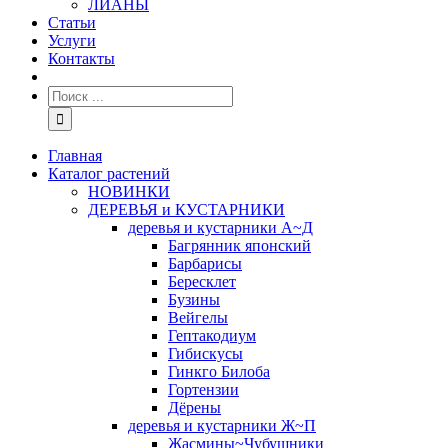
ЛИАНЫ
Статьи
Услуги
Контакты
Главная
Каталог растений
НОВИНКИ
ДЕРЕВЬЯ и КУСТАРНИКИ
деревья и кустарники А~Д
Багрянник японский
Барбарисы
Бересклет
Бузины
Вейгелы
Гептакодиум
Гибискусы
Гинкго Билоба
Гортензии
Дёрены
деревья и кустарники Ж~П
Жасмины~Чубушники