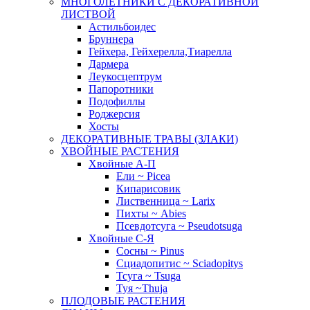
МНОГОЛЕТНИКИ С ДЕКОРАТИВНОЙ
ЛИСТВОЙ
Астильбоидес
Бруннера
Гейхера, Гейхерелла,Тиарелла
Дармера
Леукосцептрум
Папоротники
Подофиллы
Роджерсия
Хосты
ДЕКОРАТИВНЫЕ ТРАВЫ (ЗЛАКИ)
ХВОЙНЫЕ РАСТЕНИЯ
Хвойные А-П
Ели ~ Picea
Кипарисовик
Лиственница ~ Larix
Пихты ~ Abies
Псевдотсуга ~ Pseudotsuga
Хвойные С-Я
Сосны ~ Pinus
Сциадопитис ~ Sciadopitys
Тсуга ~ Tsuga
Туя ~Thuja
ПЛОДОВЫЕ РАСТЕНИЯ