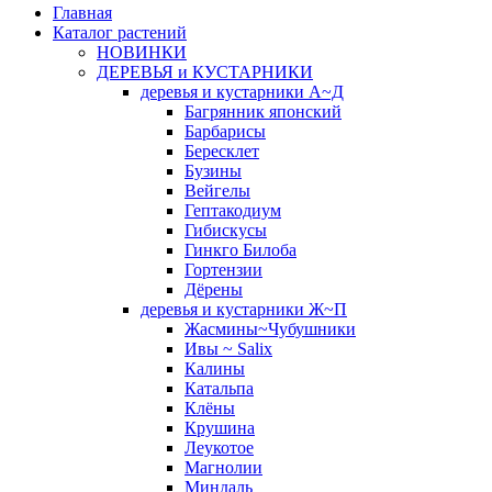
Главная
Каталог растений
НОВИНКИ
ДЕРЕВЬЯ и КУСТАРНИКИ
деревья и кустарники А~Д
Багрянник японский
Барбарисы
Бересклет
Бузины
Вейгелы
Гептакодиум
Гибискусы
Гинкго Билоба
Гортензии
Дёрены
деревья и кустарники Ж~П
Жасмины~Чубушники
Ивы ~ Salix
Калины
Катальпа
Клёны
Крушина
Леукотое
Магнолии
Миндаль