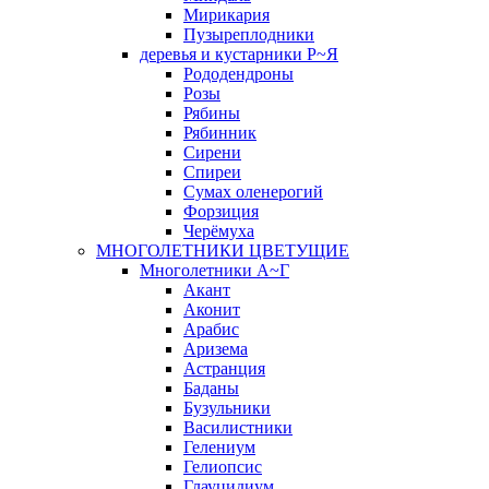
Мирикария
Пузыреплодники
деревья и кустарники Р~Я
Рододендроны
Розы
Рябины
Рябинник
Сирени
Спиреи
Сумах оленерогий
Форзиция
Черёмуха
МНОГОЛЕТНИКИ ЦВЕТУЩИЕ
Многолетники А~Г
Акант
Аконит
Арабис
Аризема
Астранция
Баданы
Бузульники
Василистники
Гелениум
Гелиопсис
Глауцидиум