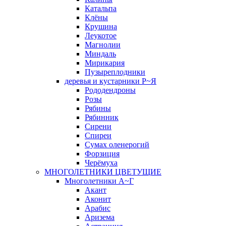
Катальпа
Клёны
Крушина
Леукотое
Магнолии
Миндаль
Мирикария
Пузыреплодники
деревья и кустарники Р~Я
Рододендроны
Розы
Рябины
Рябинник
Сирени
Спиреи
Сумах оленерогий
Форзиция
Черёмуха
МНОГОЛЕТНИКИ ЦВЕТУЩИЕ
Многолетники А~Г
Акант
Аконит
Арабис
Аризема