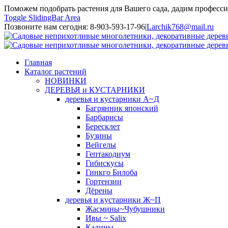
Поможем подобрать растения для Вашего сада, дадим професси
Toggle SlidingBar Area
Позвоните нам сегодня: 8-903-593-17-96
|
Larchik768@mail.ru
Главная
Каталог растений
НОВИНКИ
ДЕРЕВЬЯ и КУСТАРНИКИ
деревья и кустарники А~Д
Багрянник японский
Барбарисы
Бересклет
Бузины
Вейгелы
Гептакодиум
Гибискусы
Гинкго Билоба
Гортензии
Дёрены
деревья и кустарники Ж~П
Жасмины~Чубушники
Ивы ~ Salix
Калины