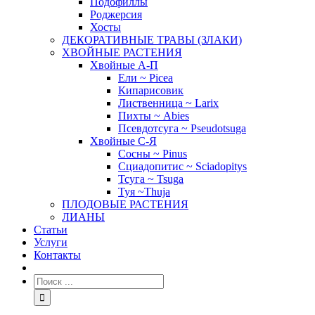
Подофиллы
Роджерсия
Хосты
ДЕКОРАТИВНЫЕ ТРАВЫ (ЗЛАКИ)
ХВОЙНЫЕ РАСТЕНИЯ
Хвойные А-П
Ели ~ Picea
Кипарисовик
Лиственница ~ Larix
Пихты ~ Abies
Псевдотсуга ~ Pseudotsuga
Хвойные С-Я
Сосны ~ Pinus
Сциадопитис ~ Sciadopitys
Тсуга ~ Tsuga
Туя ~Thuja
ПЛОДОВЫЕ РАСТЕНИЯ
ЛИАНЫ
Статьи
Услуги
Контакты