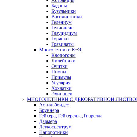
Астранция
Баданы
Бузульники
Василистники
Гелениум
Гелиопсис
Глауцидиум
Горянки
Гравилаты
Многолетники К~Э
Клопогоны
Лилейники
Очитки
Пионы
Примулы
Увулярия
Хохлатки
Эхинацеи
МНОГОЛЕТНИКИ С ДЕКОРАТИВНОЙ ЛИСТВО
Астильбоидес
Бруннера
Гейхера, Гейхерелла,Тиарелла
Дармера
Леукосцептрум
Папоротники