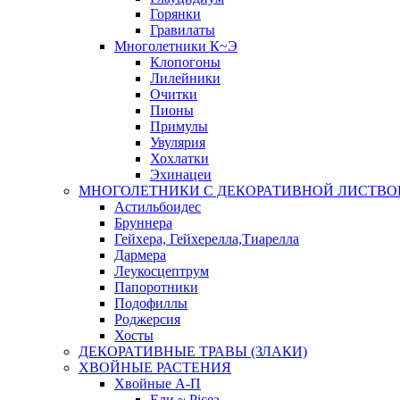
Горянки
Гравилаты
Многолетники К~Э
Клопогоны
Лилейники
Очитки
Пионы
Примулы
Увулярия
Хохлатки
Эхинацеи
МНОГОЛЕТНИКИ С ДЕКОРАТИВНОЙ ЛИСТВО
Астильбоидес
Бруннера
Гейхера, Гейхерелла,Тиарелла
Дармера
Леукосцептрум
Папоротники
Подофиллы
Роджерсия
Хосты
ДЕКОРАТИВНЫЕ ТРАВЫ (ЗЛАКИ)
ХВОЙНЫЕ РАСТЕНИЯ
Хвойные А-П
Ели ~ Picea