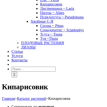
Кипарисовик
Лиственница ~ Larix
Пихты ~ Abies
Псевдотсуга ~ Pseudotsuga
Хвойные С-Я
Сосны ~ Pinus
Сциадопитис ~ Sciadopitys
Тсуга ~ Tsuga
Туя ~Thuja
ПЛОДОВЫЕ РАСТЕНИЯ
ЛИАНЫ
Статьи
Услуги
Контакты
Кипарисовик
Главная
>
Каталог растений
>
Кипарисовик
Сортировать по
исходная