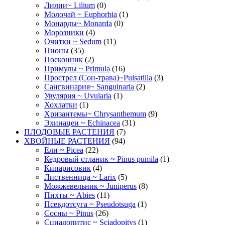
Лилии~ Lilium
(0)
Молочай ~ Euphorbia
(1)
Монарды~ Monarda
(0)
Морозники
(4)
Очитки ~ Sedum
(11)
Пионы
(35)
Посконник
(2)
Примулы ~ Primula
(16)
Прострел (Сон-трава)~Pulsatilla
(3)
Сангвинария~ Sanguinaria
(2)
Увулярия ~ Uvularia
(1)
Хохлатки
(1)
Хризантемы~ Chrysanthemum
(9)
Эхинацеи ~ Echinacea
(31)
ПЛОДОВЫЕ РАСТЕНИЯ
(7)
ХВОЙНЫЕ РАСТЕНИЯ
(94)
Ели ~ Picea
(22)
Кедровый стланик ~ Pinus pumila
(1)
Кипарисовик
(4)
Лиственница ~ Larix
(5)
Можжевельник ~ Juniperus
(8)
Пихты ~ Abies
(11)
Псевдотсуга ~ Pseudotsuga
(1)
Сосны ~ Pinus
(26)
Сциадопитис ~ Sciadopitys
(1)