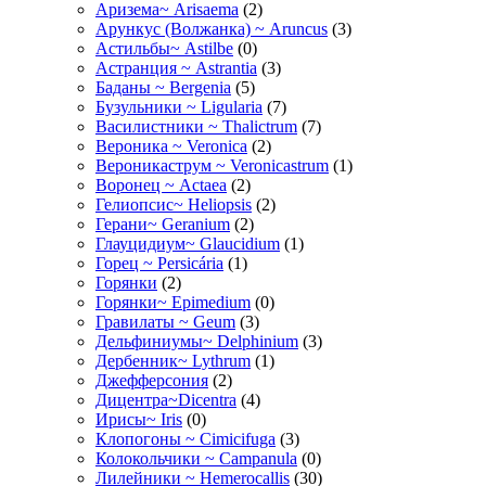
Аризема~ Arisaema
(2)
Арункус (Волжанка) ~ Aruncus
(3)
Астильбы~ Astilbe
(0)
Астранция ~ Astrantia
(3)
Баданы ~ Bergenia
(5)
Бузульники ~ Ligularia
(7)
Василистники ~ Thalictrum
(7)
Вероника ~ Veronica
(2)
Вероникаструм ~ Veronicastrum
(1)
Воронец ~ Actaea
(2)
Гелиопсис~ Heliopsis
(2)
Герани~ Geranium
(2)
Глауцидиум~ Glaucidium
(1)
Горец ~ Persicária
(1)
Горянки
(2)
Горянки~ Epimedium
(0)
Гравилаты ~ Geum
(3)
Дельфиниумы~ Delphinium
(3)
Дербенник~ Lythrum
(1)
Джефферсония
(2)
Дицентра~Dicentra
(4)
Ирисы~ Iris
(0)
Клопогоны ~ Cimicifuga
(3)
Колокольчики ~ Campanula
(0)
Лилейники ~ Hemerocallis
(30)