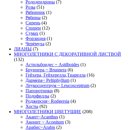
Рододендроны
(7)
Розы
(51)
Рябинник
(1)
Рябины
(2)
Сирень
(4)
Спиреи
(12)
Сумах
(1)
Форзиция
(1)
Черёмуха
(2)
ЛИАНЫ
(7)
МНОГОЛЕТНИКИ С ДЕКОРАТИВНОЙ ЛИСТВОЙ
(132)
Астильбоидес ~ Astilboides
(1)
Бруннера ~ Brunnera
(6)
Гейхера, Гейхерелла,Тиарелла
(16)
Дармера~ Peltiphyllum
(1)
Леукосцептрум ~ Leucosceptrum
(2)
Папоротники
(8)
Подофиллы
(2)
Роджерсия~ Rodgersia
(4)
Хосты
(92)
МНОГОЛЕТНИКИ ЦВЕТУЩИЕ
(208)
Акант~Acanthus
(1)
Аконит ~ Aconitum
(3)
Арабис~Arabis
(2)