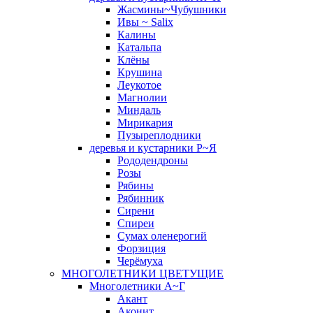
Жасмины~Чубушники
Ивы ~ Salix
Калины
Катальпа
Клёны
Крушина
Леукотое
Магнолии
Миндаль
Мирикария
Пузыреплодники
деревья и кустарники Р~Я
Рододендроны
Розы
Рябины
Рябинник
Сирени
Спиреи
Сумах оленерогий
Форзиция
Черёмуха
МНОГОЛЕТНИКИ ЦВЕТУЩИЕ
Многолетники А~Г
Акант
Аконит