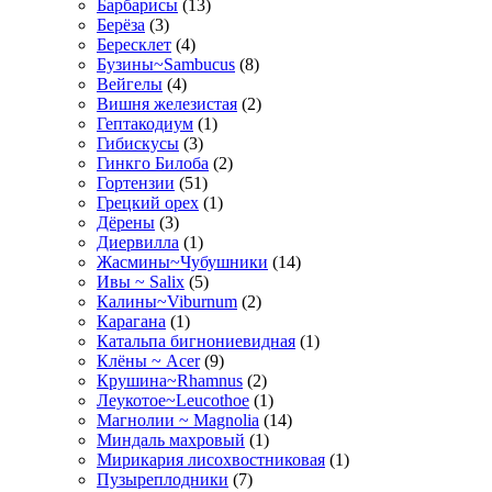
Барбарисы
(13)
Берёза
(3)
Бересклет
(4)
Бузины~Sambucus
(8)
Вейгелы
(4)
Вишня железистая
(2)
Гептакодиум
(1)
Гибискусы
(3)
Гинкго Билоба
(2)
Гортензии
(51)
Грецкий орех
(1)
Дёрены
(3)
Диервилла
(1)
Жасмины~Чубушники
(14)
Ивы ~ Salix
(5)
Калины~Viburnum
(2)
Карагана
(1)
Катальпа бигнониевидная
(1)
Клёны ~ Acer
(9)
Крушина~Rhamnus
(2)
Леукотое~Leucothoe
(1)
Магнолии ~ Magnolia
(14)
Миндаль махровый
(1)
Мирикария лисохвостниковая
(1)
Пузыреплодники
(7)