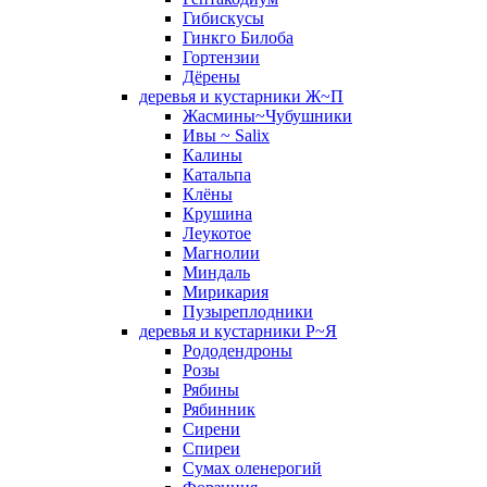
Гибискусы
Гинкго Билоба
Гортензии
Дёрены
деревья и кустарники Ж~П
Жасмины~Чубушники
Ивы ~ Salix
Калины
Катальпа
Клёны
Крушина
Леукотое
Магнолии
Миндаль
Мирикария
Пузыреплодники
деревья и кустарники Р~Я
Рододендроны
Розы
Рябины
Рябинник
Сирени
Спиреи
Сумах оленерогий