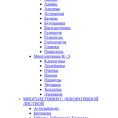
Арабис
Аризема
Астранция
Баданы
Бузульники
Василистники
Гелениум
Гелиопсис
Глауцидиум
Горянки
Гравилаты
Многолетники К~Э
Клопогоны
Лилейники
Очитки
Пионы
Примулы
Увулярия
Хохлатки
Эхинацеи
МНОГОЛЕТНИКИ С ДЕКОРАТИВНОЙ
ЛИСТВОЙ
Астильбоидес
Бруннера
Гейхера, Гейхерелла,Тиарелла