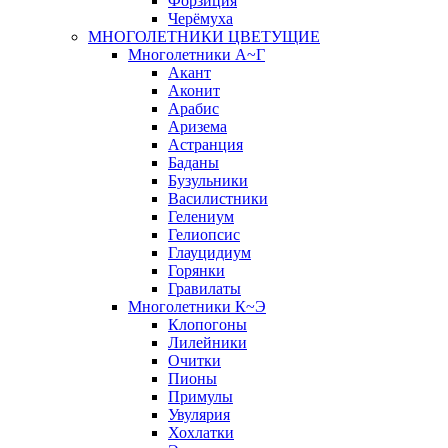
Форзиция
Черёмуха
МНОГОЛЕТНИКИ ЦВЕТУЩИЕ
Многолетники А~Г
Акант
Аконит
Арабис
Аризема
Астранция
Баданы
Бузульники
Василистники
Гелениум
Гелиопсис
Глауцидиум
Горянки
Гравилаты
Многолетники К~Э
Клопогоны
Лилейники
Очитки
Пионы
Примулы
Увулярия
Хохлатки