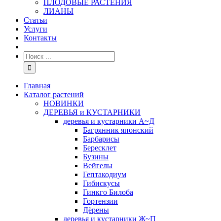
ПЛОДОВЫЕ РАСТЕНИЯ
ЛИАНЫ
Статьи
Услуги
Контакты
Главная
Каталог растений
НОВИНКИ
ДЕРЕВЬЯ и КУСТАРНИКИ
деревья и кустарники А~Д
Багрянник японский
Барбарисы
Бересклет
Бузины
Вейгелы
Гептакодиум
Гибискусы
Гинкго Билоба
Гортензии
Дёрены
деревья и кустарники Ж~П