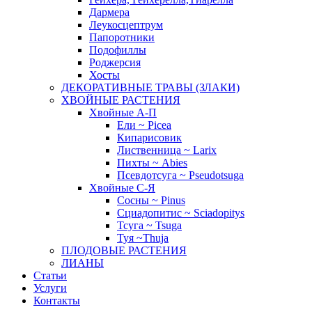
Дармера
Леукосцептрум
Папоротники
Подофиллы
Роджерсия
Хосты
ДЕКОРАТИВНЫЕ ТРАВЫ (ЗЛАКИ)
ХВОЙНЫЕ РАСТЕНИЯ
Хвойные А-П
Ели ~ Picea
Кипарисовик
Лиственница ~ Larix
Пихты ~ Abies
Псевдотсуга ~ Pseudotsuga
Хвойные С-Я
Сосны ~ Pinus
Сциадопитис ~ Sciadopitys
Тсуга ~ Tsuga
Туя ~Thuja
ПЛОДОВЫЕ РАСТЕНИЯ
ЛИАНЫ
Статьи
Услуги
Контакты