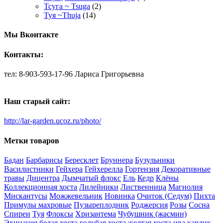
Тсуга ~ Tsuga
(2)
Туя ~Thuja
(14)
Мы Вконтакте
Контакты:
тел: 8-903-593-17-96 Лариса Григорьевна
Наш старый сайт:
http://lar-garden.ucoz.ru/photo/
Метки товаров
Бадан
Барбарисы
Бересклет
Бруннера
Бузульники
Василистники
Гейхера
Гейхерелла
Гортензия
Декоративные
травы
Дицентра
Дымчатый флокс
Ель
Кедр
Клёны
Коллекционная хоста
Лилейники
Лиственница
Магнолия
Мискантусы
Можжевельник
Новинка
Очиток (Седум)
Пихта
Примулы махровые
Пузыреплодник
Роджерсия
Розы
Сосна
Спиреи
Туя
Флоксы
Хризантема
Чубушник (жасмин)
Эхинацея
белая хоста
голубая хоста
желтая хоста
ива
карлик