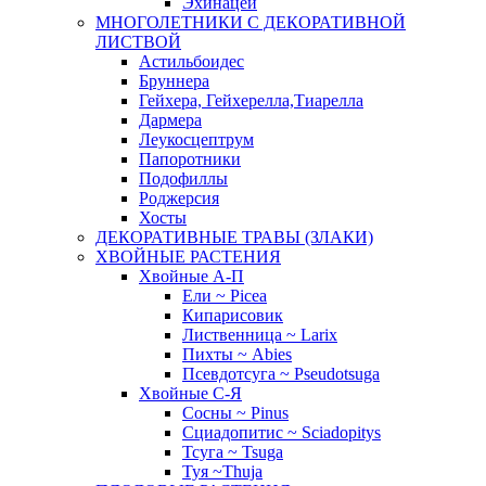
Эхинацеи
МНОГОЛЕТНИКИ С ДЕКОРАТИВНОЙ
ЛИСТВОЙ
Астильбоидес
Бруннера
Гейхера, Гейхерелла,Тиарелла
Дармера
Леукосцептрум
Папоротники
Подофиллы
Роджерсия
Хосты
ДЕКОРАТИВНЫЕ ТРАВЫ (ЗЛАКИ)
ХВОЙНЫЕ РАСТЕНИЯ
Хвойные А-П
Ели ~ Picea
Кипарисовик
Лиственница ~ Larix
Пихты ~ Abies
Псевдотсуга ~ Pseudotsuga
Хвойные С-Я
Сосны ~ Pinus
Сциадопитис ~ Sciadopitys
Тсуга ~ Tsuga
Туя ~Thuja