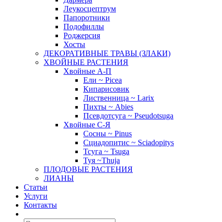
Леукосцептрум
Папоротники
Подофиллы
Роджерсия
Хосты
ДЕКОРАТИВНЫЕ ТРАВЫ (ЗЛАКИ)
ХВОЙНЫЕ РАСТЕНИЯ
Хвойные А-П
Ели ~ Picea
Кипарисовик
Лиственница ~ Larix
Пихты ~ Abies
Псевдотсуга ~ Pseudotsuga
Хвойные С-Я
Сосны ~ Pinus
Сциадопитис ~ Sciadopitys
Тсуга ~ Tsuga
Туя ~Thuja
ПЛОДОВЫЕ РАСТЕНИЯ
ЛИАНЫ
Статьи
Услуги
Контакты