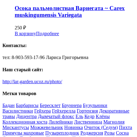
Осока пальмолистная Вариегата ~ Carex
muskingumensis Variegata
250
₽
В корзину
Подробнее
Контакты:
тел: 8-903-593-17-96 Лариса Григорьевна
Наш старый сайт:
http://lar-garden.ucoz.ru/photo/
Метки товаров
Бадан
Барбарисы
Бересклет
Бруннера
Бузульники
Василистники
Гейхера
Гейхерелла
Гортензия
Декоративные
травы
Дицентра
Дымчатый флокс
Ель
Кедр
Клёны
Коллекционная хоста
Лилейники
Лиственница
Магнолия
Мискантусы
Можжевельник
Новинка
Очиток (Седум)
Пихта
Примулы махровые
Пузыреплодник
Роджерсия
Розы
Сосна