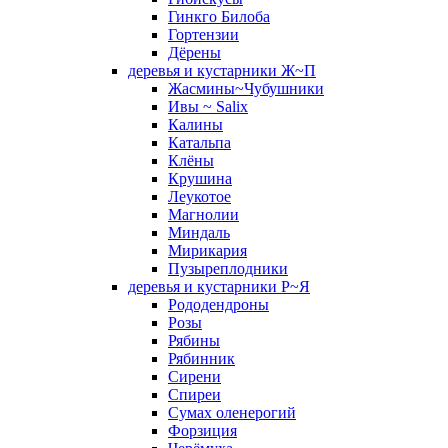
Гинкго Билоба
Гортензии
Дёрены
деревья и кустарники Ж~П
Жасмины~Чубушники
Ивы ~ Salix
Калины
Катальпа
Клёны
Крушина
Леукотое
Магнолии
Миндаль
Мирикария
Пузыреплодники
деревья и кустарники Р~Я
Рододендроны
Розы
Рябины
Рябинник
Сирени
Спиреи
Сумах оленерогий
Форзиция