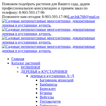
Поможем подобрать растения для Вашего сада, дадим
профессиональную консультацию и примем заказ по
телефону: 8-903-593-17-96
Toggle
Позвоните нам сегодня: 8-903-593-17-96
|
Larchik768@mail.ru
SlidingBar
Area
Главная
Каталог растений
НОВИНКИ
ДЕРЕВЬЯ и КУСТАРНИКИ
деревья и кустарники А~Д
Багрянник японский
Барбарисы
Бересклет
Бузины
Вейгелы
Гептакодиум
Гибискусы