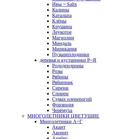
Ивы ~ Salix
Калины
Катальпа
Клёны
Крушина
Леукотое
Магнолии
Миндаль
Мирикария
Пузыреплодники
деревья и кустарники Р~Я
Рододендроны
Розы
Рябины
Рябинник
Сирени
Спиреи
Сумах оленерогий
Форзиция
Черёмуха
МНОГОЛЕТНИКИ ЦВЕТУЩИЕ
Многолетники А~Г
Акант
Аконит
Арабис