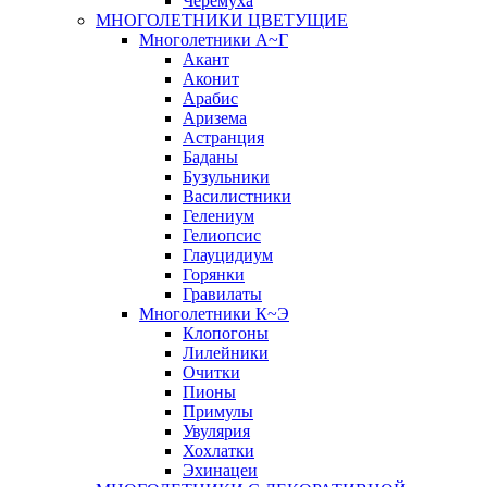
Черёмуха
МНОГОЛЕТНИКИ ЦВЕТУЩИЕ
Многолетники А~Г
Акант
Аконит
Арабис
Аризема
Астранция
Баданы
Бузульники
Василистники
Гелениум
Гелиопсис
Глауцидиум
Горянки
Гравилаты
Многолетники К~Э
Клопогоны
Лилейники
Очитки
Пионы
Примулы
Увулярия
Хохлатки
Эхинацеи