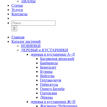
ЛИАНЫ
Статьи
Услуги
Контакты
Главная
Каталог растений
НОВИНКИ
ДЕРЕВЬЯ и КУСТАРНИКИ
деревья и кустарники А~Д
Багрянник японский
Барбарисы
Бересклет
Бузины
Вейгелы
Гептакодиум
Гибискусы
Гинкго Билоба
Гортензии
Дёрены
деревья и кустарники Ж~П
Жасмины~Чубушники