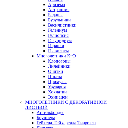
Аризема
Астранция
Баданы
Бузульники
Василистники
Гелениум
Гелиопсис
Глауцидиум
Горянки
Гравилаты
Многолетники К~Э
Клопогоны
Лилейники
Очитки
Пионы
Примулы
Увулярия
Хохлатки
Эхинацеи
МНОГОЛЕТНИКИ С ДЕКОРАТИВНОЙ
ЛИСТВОЙ
Астильбоидес
Бруннера
Гейхера, Гейхерелла,Тиарелла
Дармера