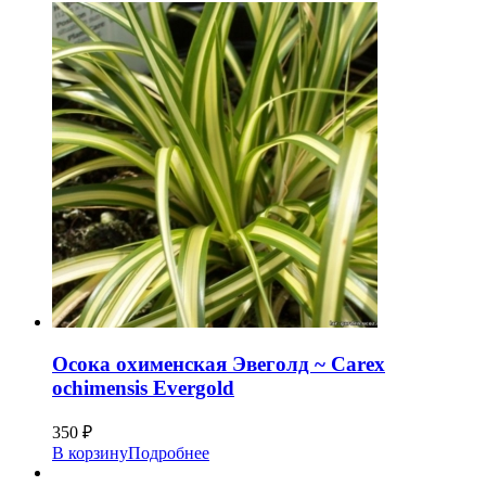
Осока охименская Эвеголд ~ Саrех
ochimensis Evergold
350
₽
В корзину
Подробнее