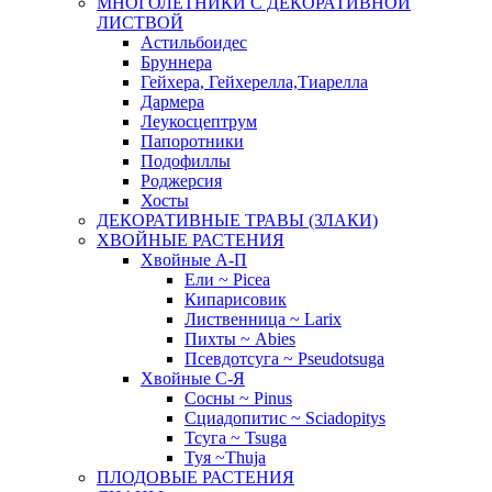
МНОГОЛЕТНИКИ С ДЕКОРАТИВНОЙ
ЛИСТВОЙ
Астильбоидес
Бруннера
Гейхера, Гейхерелла,Тиарелла
Дармера
Леукосцептрум
Папоротники
Подофиллы
Роджерсия
Хосты
ДЕКОРАТИВНЫЕ ТРАВЫ (ЗЛАКИ)
ХВОЙНЫЕ РАСТЕНИЯ
Хвойные А-П
Ели ~ Picea
Кипарисовик
Лиственница ~ Larix
Пихты ~ Abies
Псевдотсуга ~ Pseudotsuga
Хвойные С-Я
Сосны ~ Pinus
Сциадопитис ~ Sciadopitys
Тсуга ~ Tsuga
Туя ~Thuja
ПЛОДОВЫЕ РАСТЕНИЯ