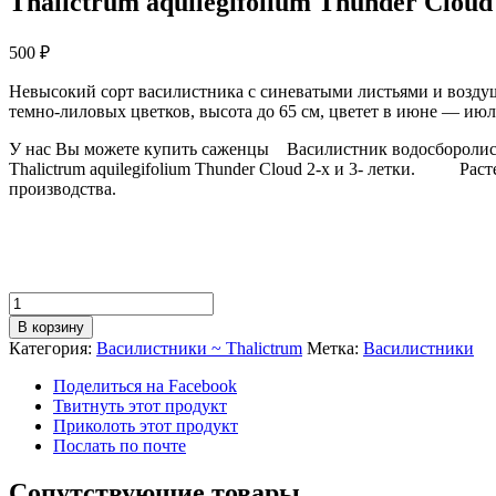
Thalictrum aquilegifolium Thunder Cloud
500
₽
Невысокий сорт василистника с синеватыми листьями и возд
темно-лиловых цветков, высота до 65 см, цветет в июне — июл
У нас Вы можете купить саженцы Василистник водосборолис
Thalictrum aquilegifolium Thunder Cloud 2-х и 3- летки. Рас
производства.
Количество
Василистник
В корзину
водосборолистный
Категория:
Василистники ~ Thalictrum
Метка:
Василистники
Грозовая
Туча
Поделиться на Facebook
~
Твитнуть этот продукт
Thalictrum
Приколоть этот продукт
aquilegifolium
Послать по почте
Thunder
Cloud
Сопутствующие товары