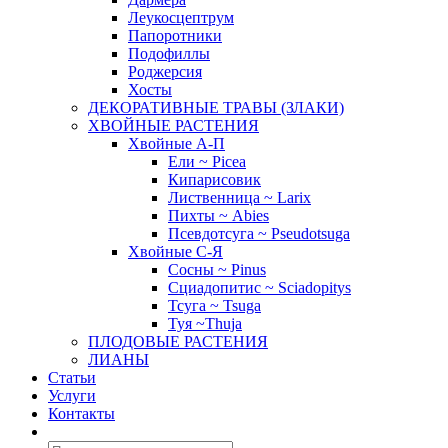
Леукосцептрум
Папоротники
Подофиллы
Роджерсия
Хосты
ДЕКОРАТИВНЫЕ ТРАВЫ (ЗЛАКИ)
ХВОЙНЫЕ РАСТЕНИЯ
Хвойные А-П
Ели ~ Picea
Кипарисовик
Лиственница ~ Larix
Пихты ~ Abies
Псевдотсуга ~ Pseudotsuga
Хвойные С-Я
Сосны ~ Pinus
Сциадопитис ~ Sciadopitys
Тсуга ~ Tsuga
Туя ~Thuja
ПЛОДОВЫЕ РАСТЕНИЯ
ЛИАНЫ
Статьи
Услуги
Контакты