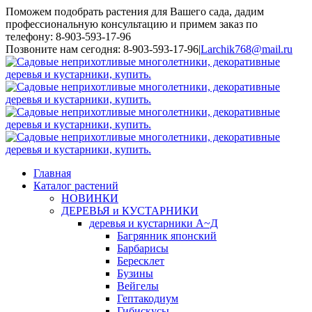
Поможем подобрать растения для Вашего сада, дадим
профессиональную консультацию и примем заказ по
телефону: 8-903-593-17-96
Toggle
Позвоните нам сегодня: 8-903-593-17-96
|
Larchik768@mail.ru
SlidingBar
Area
Главная
Каталог растений
НОВИНКИ
ДЕРЕВЬЯ и КУСТАРНИКИ
деревья и кустарники А~Д
Багрянник японский
Барбарисы
Бересклет
Бузины
Вейгелы
Гептакодиум
Гибискусы