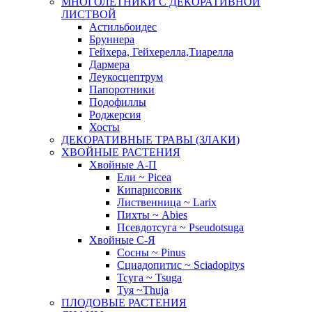
МНОГОЛЕТНИКИ С ДЕКОРАТИВНОЙ
ЛИСТВОЙ
Астильбоидес
Бруннера
Гейхера, Гейхерелла,Тиарелла
Дармера
Леукосцептрум
Папоротники
Подофиллы
Роджерсия
Хосты
ДЕКОРАТИВНЫЕ ТРАВЫ (ЗЛАКИ)
ХВОЙНЫЕ РАСТЕНИЯ
Хвойные А-П
Ели ~ Picea
Кипарисовик
Лиственница ~ Larix
Пихты ~ Abies
Псевдотсуга ~ Pseudotsuga
Хвойные С-Я
Сосны ~ Pinus
Сциадопитис ~ Sciadopitys
Тсуга ~ Tsuga
Туя ~Thuja
ПЛОДОВЫЕ РАСТЕНИЯ