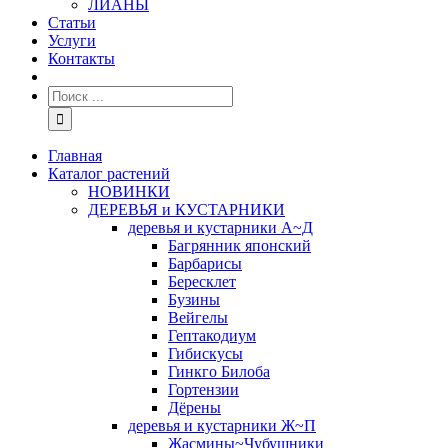
ЛИАНЫ
Статьи
Услуги
Контакты
Главная
Каталог растений
НОВИНКИ
ДЕРЕВЬЯ и КУСТАРНИКИ
деревья и кустарники А~Д
Багрянник японский
Барбарисы
Бересклет
Бузины
Вейгелы
Гептакодиум
Гибискусы
Гинкго Билоба
Гортензии
Дёрены
деревья и кустарники Ж~П
Жасмины~Чубушники