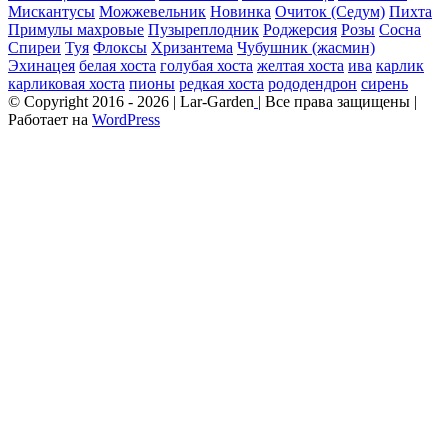
Мискантусы
Можжевельник
Новинка
Очиток (Седум)
Пихта
Примулы махровые
Пузыреплодник
Роджерсия
Розы
Сосна
Спиреи
Туя
Флоксы
Хризантема
Чубушник (жасмин)
Эхинацея
белая хоста
голубая хоста
желтая хоста
ива
карлик
карликовая хоста
пионы
редкая хоста
рододендрон
сирень
© Copyright 2016 -
2026 | Lar-Garden
| Все права защищены |
Работает на
WordPress
Facebook
Vk
Instagram
Pinterest