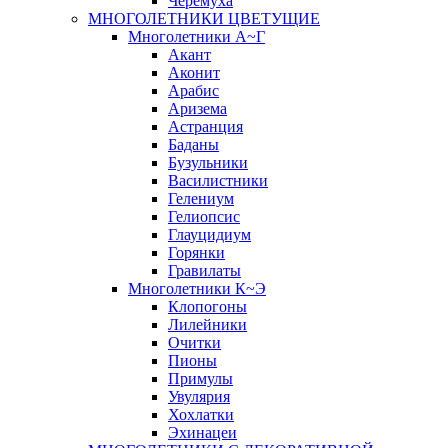
Черёмуха
МНОГОЛЕТНИКИ ЦВЕТУЩИЕ
Многолетники А~Г
Акант
Аконит
Арабис
Аризема
Астранция
Баданы
Бузульники
Василистники
Гелениум
Гелиопсис
Глауцидиум
Горянки
Гравилаты
Многолетники К~Э
Клопогоны
Лилейники
Очитки
Пионы
Примулы
Увулярия
Хохлатки
Эхинацеи