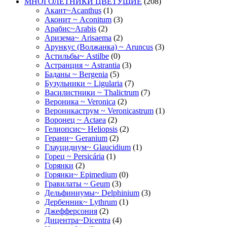
МНОГОЛЕТНИКИ ЦВЕТУЩИЕ
(208)
Акант~Acanthus
(1)
Аконит ~ Aconitum
(3)
Арабис~Arabis
(2)
Аризема~ Arisaema
(2)
Арункус (Волжанка) ~ Aruncus
(3)
Астильбы~ Astilbe
(0)
Астранция ~ Astrantia
(3)
Баданы ~ Bergenia
(5)
Бузульники ~ Ligularia
(7)
Василистники ~ Thalictrum
(7)
Вероника ~ Veronica
(2)
Вероникаструм ~ Veronicastrum
(1)
Воронец ~ Actaea
(2)
Гелиопсис~ Heliopsis
(2)
Герани~ Geranium
(2)
Глауцидиум~ Glaucidium
(1)
Горец ~ Persicária
(1)
Горянки
(2)
Горянки~ Epimedium
(0)
Гравилаты ~ Geum
(3)
Дельфиниумы~ Delphinium
(3)
Дербенник~ Lythrum
(1)
Джефферсония
(2)
Дицентра~Dicentra
(4)