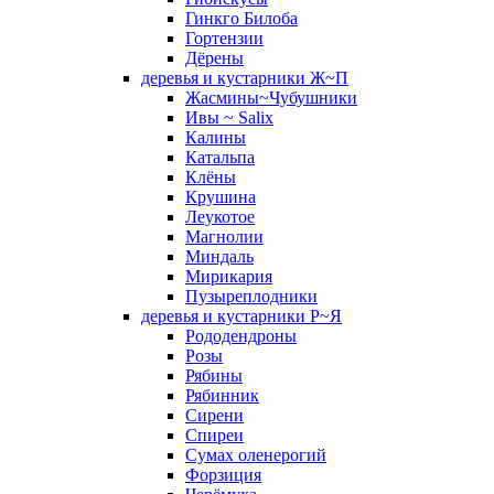
Гинкго Билоба
Гортензии
Дёрены
деревья и кустарники Ж~П
Жасмины~Чубушники
Ивы ~ Salix
Калины
Катальпа
Клёны
Крушина
Леукотое
Магнолии
Миндаль
Мирикария
Пузыреплодники
деревья и кустарники Р~Я
Рододендроны
Розы
Рябины
Рябинник
Сирени
Спиреи
Сумах оленерогий
Форзиция