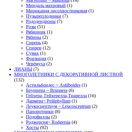
Магнолии ~ Magnolia
(14)
Миндаль махровый
(1)
Мирикария лисохвостниковая
(1)
Пузыреплодники
(7)
Рододендроны
(7)
Розы
(51)
Рябинник
(1)
Рябины
(2)
Сирень
(4)
Спиреи
(12)
Сумах
(1)
Форзиция
(1)
Черёмуха
(2)
ЛИАНЫ
(7)
МНОГОЛЕТНИКИ С ДЕКОРАТИВНОЙ ЛИСТВОЙ
(132)
Астильбоидес ~ Astilboides
(1)
Бруннера ~ Brunnera
(6)
Гейхера, Гейхерелла,Тиарелла
(16)
Дармера~ Peltiphyllum
(1)
Леукосцептрум ~ Leucosceptrum
(2)
Папоротники
(8)
Подофиллы
(2)
Роджерсия~ Rodgersia
(4)
Хосты
(92)