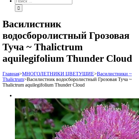
Василистник
водосборолистный Грозовая
Туча ~ Thalictrum
aquilegifolium Thunder Cloud
Главная
>
МНОГОЛЕТНИКИ ЦВЕТУЩИЕ
>
Василистники ~
Thalictrum
>
Василистник водосборолистный Грозовая Туча ~
Thalictrum aquilegifolium Thunder Cloud