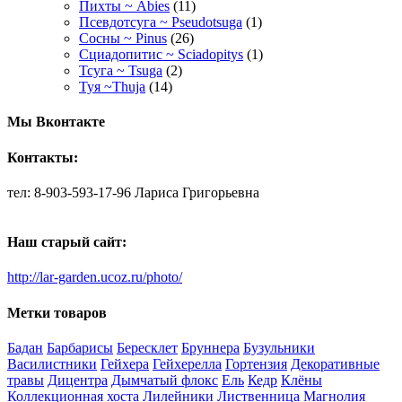
Пихты ~ Abies
(11)
Псевдотсуга ~ Pseudotsuga
(1)
Сосны ~ Pinus
(26)
Сциадопитис ~ Sciadopitys
(1)
Тсуга ~ Tsuga
(2)
Туя ~Thuja
(14)
Мы Вконтакте
Контакты:
тел: 8-903-593-17-96 Лариса Григорьевна
Наш старый сайт:
http://lar-garden.ucoz.ru/photo/
Метки товаров
Бадан
Барбарисы
Бересклет
Бруннера
Бузульники
Василистники
Гейхера
Гейхерелла
Гортензия
Декоративные
травы
Дицентра
Дымчатый флокс
Ель
Кедр
Клёны
Коллекционная хоста
Лилейники
Лиственница
Магнолия