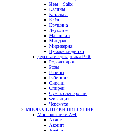
Ивы ~ Salix
Калины
Катальпа
Клёны
Крушина
Леукотое
Магнолии
Миндаль
Мирикария
Пузыреплодники
деревья и кустарники Р~Я
Рододендроны
Розы
Рябины
Рябинник
Сирени
Спиреи
Сумах оленерогий
Форзиция
Черёмуха
МНОГОЛЕТНИКИ ЦВЕТУЩИЕ
Многолетники А~Г
Акант
Аконит
Арабис