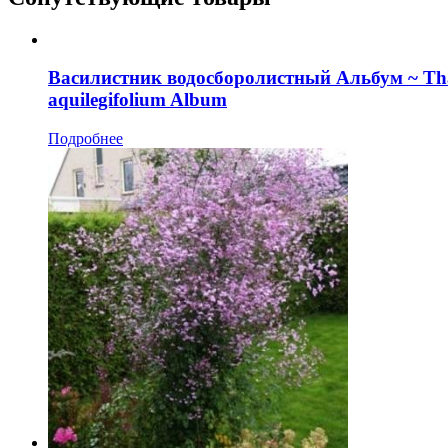
Василистник водосборолистный Альбум ~ Tha
aquilegifolium Album
Подробнее