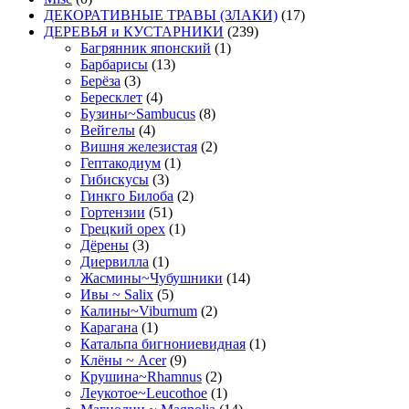
ДЕКОРАТИВНЫЕ ТРАВЫ (ЗЛАКИ)
(17)
ДЕРЕВЬЯ и КУСТАРНИКИ
(239)
Багрянник японский
(1)
Барбарисы
(13)
Берёза
(3)
Бересклет
(4)
Бузины~Sambucus
(8)
Вейгелы
(4)
Вишня железистая
(2)
Гептакодиум
(1)
Гибискусы
(3)
Гинкго Билоба
(2)
Гортензии
(51)
Грецкий орех
(1)
Дёрены
(3)
Диервилла
(1)
Жасмины~Чубушники
(14)
Ивы ~ Salix
(5)
Калины~Viburnum
(2)
Карагана
(1)
Катальпа бигнониевидная
(1)
Клёны ~ Acer
(9)
Крушина~Rhamnus
(2)
Леукотое~Leucothoe
(1)