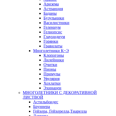
Аризема
Астранция
Баданы
Бузульники
Василистники
Гелениум
Гелиопсис
Глауцидиум
Горянки
Гравилаты
Многолетники К~Э
Клопогоны
Лилейники
Очитки
Пионы
Примулы
Увулярия
Хохлатки
Эхинацеи
МНОГОЛЕТНИКИ С ДЕКОРАТИВНОЙ
ЛИСТВОЙ
Астильбоидес
Бруннера
Гейхера, Гейхерелла,Тиарелла
Дармера