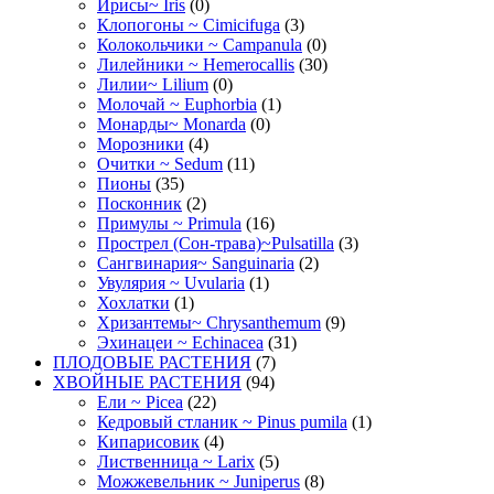
Ирисы~ Iris
(0)
Клопогоны ~ Cimicifuga
(3)
Колокольчики ~ Campanula
(0)
Лилейники ~ Hemerocallis
(30)
Лилии~ Lilium
(0)
Молочай ~ Euphorbia
(1)
Монарды~ Monarda
(0)
Морозники
(4)
Очитки ~ Sedum
(11)
Пионы
(35)
Посконник
(2)
Примулы ~ Primula
(16)
Прострел (Сон-трава)~Pulsatilla
(3)
Сангвинария~ Sanguinaria
(2)
Увулярия ~ Uvularia
(1)
Хохлатки
(1)
Хризантемы~ Chrysanthemum
(9)
Эхинацеи ~ Echinacea
(31)
ПЛОДОВЫЕ РАСТЕНИЯ
(7)
ХВОЙНЫЕ РАСТЕНИЯ
(94)
Ели ~ Picea
(22)
Кедровый стланик ~ Pinus pumila
(1)
Кипарисовик
(4)
Лиственница ~ Larix
(5)
Можжевельник ~ Juniperus
(8)