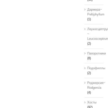
Дармера~
Peltiphyllum
(1)
Леукосцептру
~
Leucosceptru
(2)
Папоротники
(8)
Подофиллы
(2)
Роджерсия~
Rodgersia
(4)
Хосты
(92)