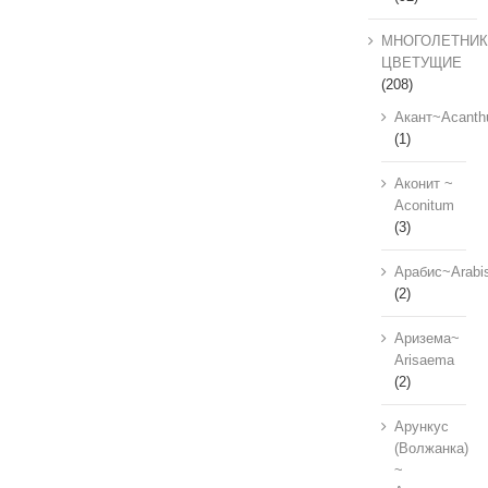
МНОГОЛЕТНИК
ЦВЕТУЩИЕ
(208)
Акант~Acanth
(1)
Аконит ~
Aconitum
(3)
Арабис~Arabi
(2)
Аризема~
Arisaema
(2)
Арункус
(Волжанка)
~