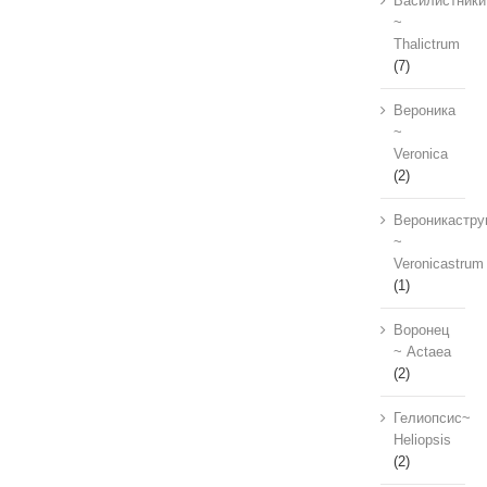
Василистники
~
Thalictrum
(7)
Вероника
~
Veronica
(2)
Вероникастру
~
Veronicastrum
(1)
Воронец
~ Actaea
(2)
Гелиопсис~
Heliopsis
(2)