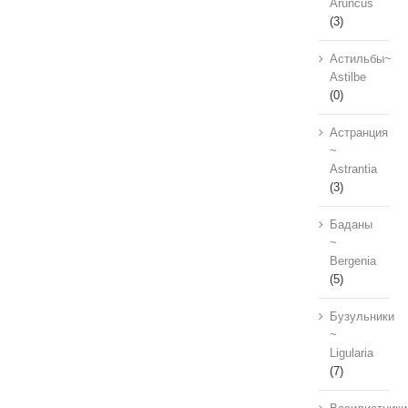
Aruncus
(3)
Астильбы~
Astilbe
(0)
Астранция
~
Astrantia
(3)
Баданы
~
Bergenia
(5)
Бузульники
~
Ligularia
(7)