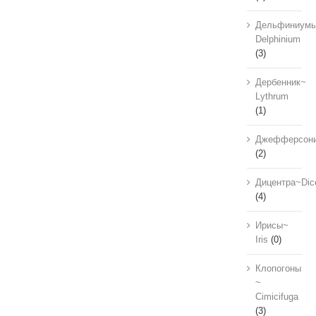
Дельфиниум
Delphinium
(3)
Дербенник~
Lythrum
(1)
Джефферсон
(2)
Дицентра~Dic
(4)
Ирисы~
Iris
(0)
Клопогоны
~
Cimicifuga
(3)