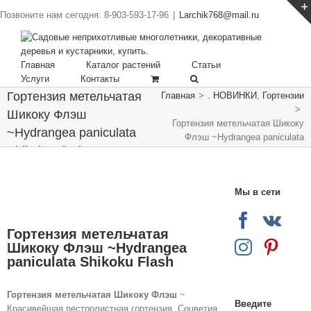
Позвоните нам сегодня: 8-903-593-17-96
|
Larchik768@mail.ru
Главная
Каталог растений
Статьи
Услуги
Контакты
Гортензия метельчатая
Главная
>
. НОВИНКИ
,
Гортензии
>
Шикоку Флэш
Гортензия метельчатая Шикоку
~Hydrangea paniculata
Флэш ~Hydrangea paniculata
Shikoku Flash
Shikoku Flash
Мы в сети
Гортензия метельчатая
Шикоку Флэш ~Hydrangea
paniculata Shikoku Flash
Гортензия метельчатая Шикоку Флэш
~
Введите
Красивейшая пестролистная гортензия. Соцветия