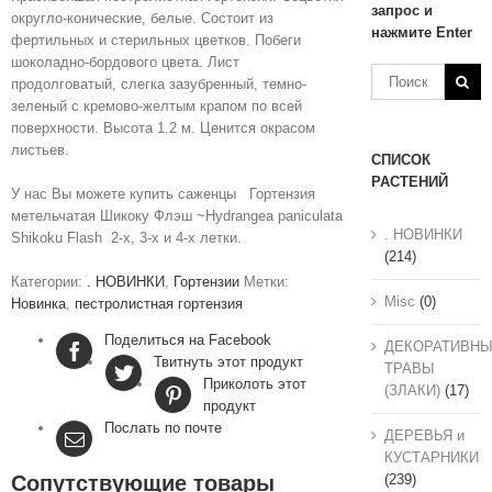
запрос и
округло-конические, белые. Состоит из
нажмите Enter
фертильных и стерильных цветков. Побеги
шоколадно-бордового цвета. Лист
продолговатый, слегка зазубренный, темно-
зеленый с кремово-желтым крапом по всей
поверхности. Высота 1.2 м. Ценится окрасом
листьев.
СПИСОК
РАСТЕНИЙ
У нас Вы можете купить саженцы Гортензия
метельчатая Шикоку Флэш ~Hydrangea paniculata
. НОВИНКИ
Shikoku Flash 2-х, 3-х и 4-х летки.
(214)
Категории:
. НОВИНКИ
,
Гортензии
Метки:
Misc
(0)
Новинка
,
пестролистная гортензия
Поделиться на Facebook
ДЕКОРАТИВН
Твитнуть этот продукт
ТРАВЫ
Приколоть этот
(ЗЛАКИ)
(17)
продукт
Послать по почте
ДЕРЕВЬЯ и
КУСТАРНИКИ
Сопутствующие товары
(239)