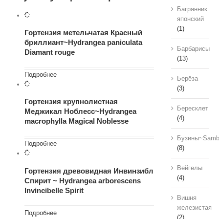
Багрянник
японский
(1)
Гортензия метельчатая Красный
бриллиант~Hydrangea paniculata
Барбарисы
Diamant rouge
(13)
Подробнее
Берёза
(3)
Гортензия крупнолистная
Бересклет
Меджикал Ноблесс~Hydrangea
(4)
macrophylla Magical Noblesse
Бузины~Samb
Подробнее
(8)
Вейгелы
Гортензия древовидная Инвинзибл
(4)
Спирит ~ Hydrangea arborescens
Invincibelle Spirit
Вишня
железистая
Подробнее
(2)