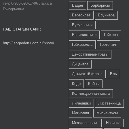
тел: 8-903-593-17-96 Лариса
Бадан
Барбарисы
Григорьевна
Бересклет
Бруннера
Бузульники
НАШ СТАРЫЙ САЙТ:
Василистники
Гейхера
http://lar-garden.ucoz.ru/photo/
Гейхерелла
Гортензия
Декоративные травы
Дицентра
Дымчатый флокс
Ель
Кедр
Клёны
Коллекционная хоста
Лилейники
Лиственница
Магнолия
Мискантусы
Можжевельник
Новинка