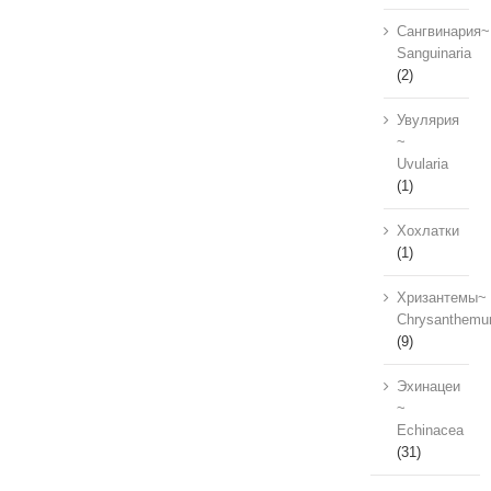
Сангвинария~
Sanguinaria
(2)
Увулярия
~
Uvularia
(1)
Хохлатки
(1)
Хризантемы~
Chrysanthem
(9)
Эхинацеи
~
Echinacea
(31)