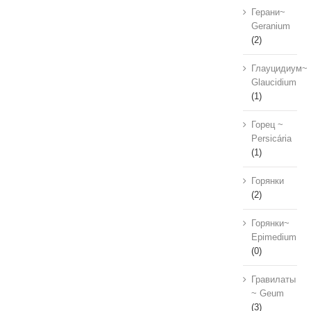
Герани~
Geranium
(2)
Глауцидиум~
Glaucidium
(1)
Горец ~
Persicária
(1)
Горянки
(2)
Горянки~
Epimedium
(0)
Гравилаты
~ Geum
(3)