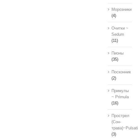
Морозники
(4)
Очитки ~
Sedum
(11)
Пионы
(35)
Посконник
(2)
Примулы
~ Primula
(16)
Прострел
(Сон-
трава)~Pulsati
(3)