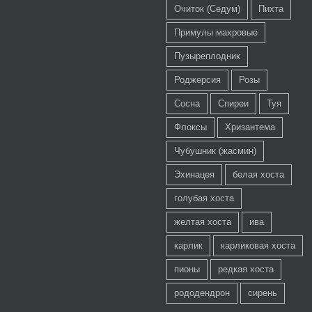
Очиток (Седум)
Пихта
Примулы махровые
Пузыреплодник
Роджерсия
Розы
Сосна
Спиреи
Туя
Флоксы
Хризантема
Чубушник (жасмин)
Эхинацея
белая хоста
голубая хоста
желтая хоста
ива
карлик
карликовая хоста
пионы
редкая хоста
рододендрон
сирень