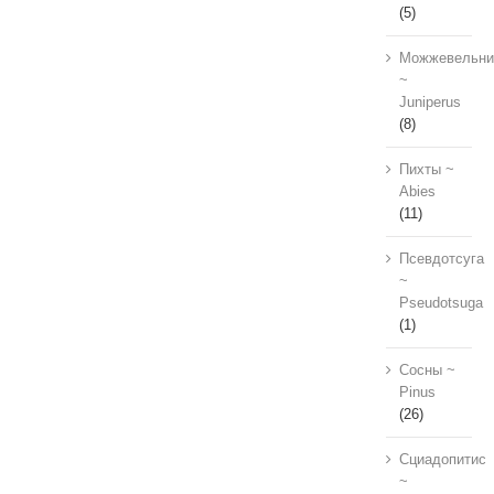
(5)
Можжевельни
~
Juniperus
(8)
Пихты ~
Abies
(11)
Псевдотсуга
~
Pseudotsuga
(1)
Сосны ~
Pinus
(26)
Сциадопитис
~