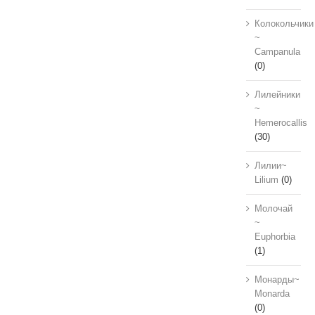
Колокольчики
~
Campanula
(0)
Лилейники
~
Hemerocallis
(30)
Лилии~
Lilium
(0)
Молочай
~
Euphorbia
(1)
Монарды~
Monarda
(0)