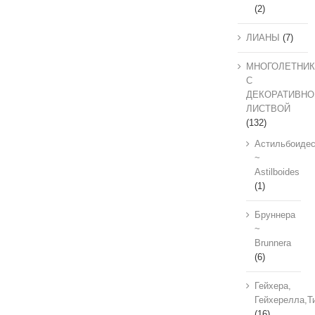
(2)
ЛИАНЫ
(7)
МНОГОЛЕТНИК
С
ДЕКОРАТИВНО
ЛИСТВОЙ
(132)
Астильбоиде
~
Astilboides
(1)
Бруннера
~
Brunnera
(6)
Гейхера,
Гейхерелла,Т
(16)