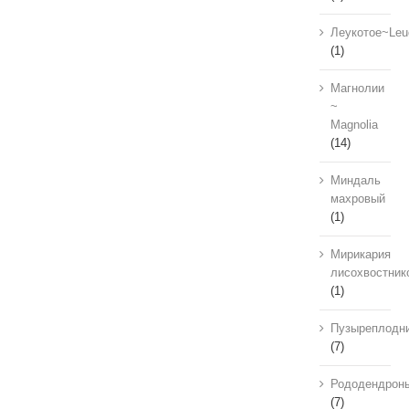
Леукотое~Leu
(1)
Магнолии
~
Magnolia
(14)
Миндаль
махровый
(1)
Мирикария
лисохвостник
(1)
Пузыреплодн
(7)
Рододендрон
(7)