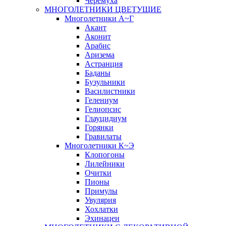
Черёмуха
МНОГОЛЕТНИКИ ЦВЕТУЩИЕ
Многолетники А~Г
Акант
Аконит
Арабис
Аризема
Астранция
Баданы
Бузульники
Василистники
Гелениум
Гелиопсис
Глауцидиум
Горянки
Гравилаты
Многолетники К~Э
Клопогоны
Лилейники
Очитки
Пионы
Примулы
Увулярия
Хохлатки
Эхинацеи