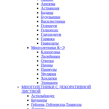
Аризема
Астранция
Баданы
Бузульники
Василистники
Гелениум
Гелиопсис
Глауцидиум
Горянки
Гравилаты
Многолетники К~Э
Клопогоны
Лилейники
Очитки
Пионы
Примулы
Увулярия
Хохлатки
Эхинацеи
МНОГОЛЕТНИКИ С ДЕКОРАТИВНОЙ
ЛИСТВОЙ
Астильбоидес
Бруннера
Гейхера, Гейхерелла,Тиарелла
Дармера