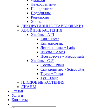
Леукосцептрум
Папоротники
Подофиллы
Роджерсия
Хосты
ДЕКОРАТИВНЫЕ ТРАВЫ (ЗЛАКИ)
ХВОЙНЫЕ РАСТЕНИЯ
Хвойные А-П
Ели ~ Picea
Кипарисовик
Лиственница ~ Larix
Пихты ~ Abies
Псевдотсуга ~ Pseudotsuga
Хвойные С-Я
Сосны ~ Pinus
Сциадопитис ~ Sciadopitys
Тсуга ~ Tsuga
Туя ~Thuja
ПЛОДОВЫЕ РАСТЕНИЯ
ЛИАНЫ
Статьи
Услуги
Контакты