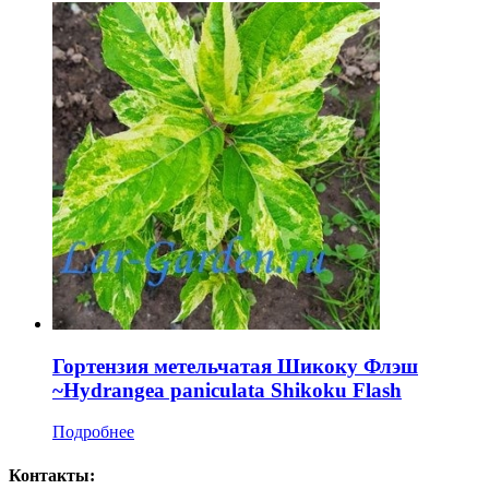
Гортензия метельчатая Шикоку Флэш
~Hydrangea paniculata Shikoku Flash
Подробнее
Контакты: