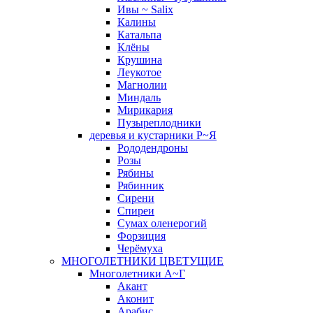
Ивы ~ Salix
Калины
Катальпа
Клёны
Крушина
Леукотое
Магнолии
Миндаль
Мирикария
Пузыреплодники
деревья и кустарники Р~Я
Рододендроны
Розы
Рябины
Рябинник
Сирени
Спиреи
Сумах оленерогий
Форзиция
Черёмуха
МНОГОЛЕТНИКИ ЦВЕТУЩИЕ
Многолетники А~Г
Акант
Аконит
Арабис