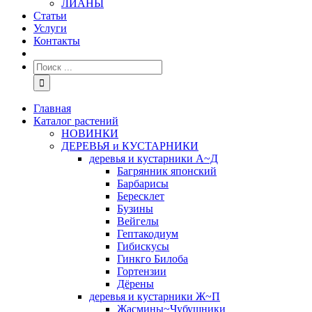
ЛИАНЫ
Статьи
Услуги
Контакты
Главная
Каталог растений
НОВИНКИ
ДЕРЕВЬЯ и КУСТАРНИКИ
деревья и кустарники А~Д
Багрянник японский
Барбарисы
Бересклет
Бузины
Вейгелы
Гептакодиум
Гибискусы
Гинкго Билоба
Гортензии
Дёрены
деревья и кустарники Ж~П
Жасмины~Чубушники