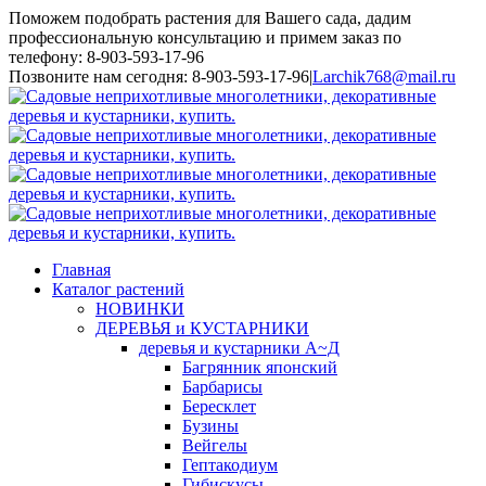
Поможем подобрать растения для Вашего сада, дадим
профессиональную консультацию и примем заказ по
телефону: 8-903-593-17-96
Toggle
Позвоните нам сегодня: 8-903-593-17-96
|
Larchik768@mail.ru
SlidingBar
Area
Главная
Каталог растений
НОВИНКИ
ДЕРЕВЬЯ и КУСТАРНИКИ
деревья и кустарники А~Д
Багрянник японский
Барбарисы
Бересклет
Бузины
Вейгелы
Гептакодиум
Гибискусы