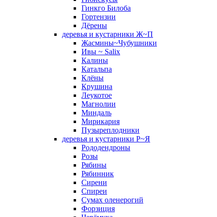
Гинкго Билоба
Гортензии
Дёрены
деревья и кустарники Ж~П
Жасмины~Чубушники
Ивы ~ Salix
Калины
Катальпа
Клёны
Крушина
Леукотое
Магнолии
Миндаль
Мирикария
Пузыреплодники
деревья и кустарники Р~Я
Рододендроны
Розы
Рябины
Рябинник
Сирени
Спиреи
Сумах оленерогий
Форзиция