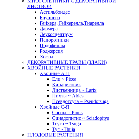
МНОГОЛЕТНИКИ С ДЕКОРАТИВНОЙ
ЛИСТВОЙ
Астильбоидес
Бруннера
Гейхера, Гейхерелла,Тиарелла
Дармера
Леукосцептрум
Папоротники
Подофиллы
Роджерсия
Хосты
ДЕКОРАТИВНЫЕ ТРАВЫ (ЗЛАКИ)
ХВОЙНЫЕ РАСТЕНИЯ
Хвойные А-П
Ели ~ Picea
Кипарисовик
Лиственница ~ Larix
Пихты ~ Abies
Псевдотсуга ~ Pseudotsuga
Хвойные С-Я
Сосны ~ Pinus
Сциадопитис ~ Sciadopitys
Тсуга ~ Tsuga
Туя ~Thuja
ПЛОДОВЫЕ РАСТЕНИЯ