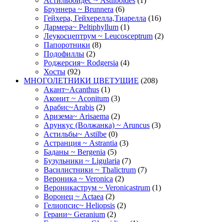
Астильбоидес ~ Astilboides
(1)
Бруннера ~ Brunnera
(6)
Гейхера, Гейхерелла,Тиарелла
(16)
Дармера~ Peltiphyllum
(1)
Леукосцептрум ~ Leucosceptrum
(2)
Папоротники
(8)
Подофиллы
(2)
Роджерсия~ Rodgersia
(4)
Хосты
(92)
МНОГОЛЕТНИКИ ЦВЕТУЩИЕ
(208)
Акант~Acanthus
(1)
Аконит ~ Aconitum
(3)
Арабис~Arabis
(2)
Аризема~ Arisaema
(2)
Арункус (Волжанка) ~ Aruncus
(3)
Астильбы~ Astilbe
(0)
Астранция ~ Astrantia
(3)
Баданы ~ Bergenia
(5)
Бузульники ~ Ligularia
(7)
Василистники ~ Thalictrum
(7)
Вероника ~ Veronica
(2)
Вероникаструм ~ Veronicastrum
(1)
Воронец ~ Actaea
(2)
Гелиопсис~ Heliopsis
(2)
Герани~ Geranium
(2)