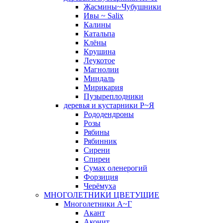
Жасмины~Чубушники
Ивы ~ Salix
Калины
Катальпа
Клёны
Крушина
Леукотое
Магнолии
Миндаль
Мирикария
Пузыреплодники
деревья и кустарники Р~Я
Рододендроны
Розы
Рябины
Рябинник
Сирени
Спиреи
Сумах оленерогий
Форзиция
Черёмуха
МНОГОЛЕТНИКИ ЦВЕТУЩИЕ
Многолетники А~Г
Акант
Аконит