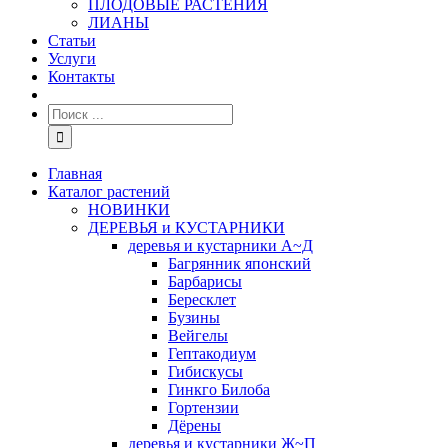
ПЛОДОВЫЕ РАСТЕНИЯ
ЛИАНЫ
Статьи
Услуги
Контакты
Главная
Каталог растений
НОВИНКИ
ДЕРЕВЬЯ и КУСТАРНИКИ
деревья и кустарники А~Д
Багрянник японский
Барбарисы
Бересклет
Бузины
Вейгелы
Гептакодиум
Гибискусы
Гинкго Билоба
Гортензии
Дёрены
деревья и кустарники Ж~П