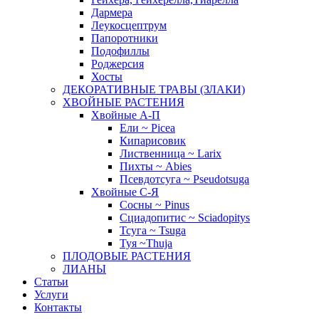
Дармера
Леукосцептрум
Папоротники
Подофиллы
Роджерсия
Хосты
ДЕКОРАТИВНЫЕ ТРАВЫ (ЗЛАКИ)
ХВОЙНЫЕ РАСТЕНИЯ
Хвойные А-П
Ели ~ Picea
Кипарисовик
Лиственница ~ Larix
Пихты ~ Abies
Псевдотсуга ~ Pseudotsuga
Хвойные С-Я
Сосны ~ Pinus
Сциадопитис ~ Sciadopitys
Тсуга ~ Tsuga
Туя ~Thuja
ПЛОДОВЫЕ РАСТЕНИЯ
ЛИАНЫ
Статьи
Услуги
Контакты