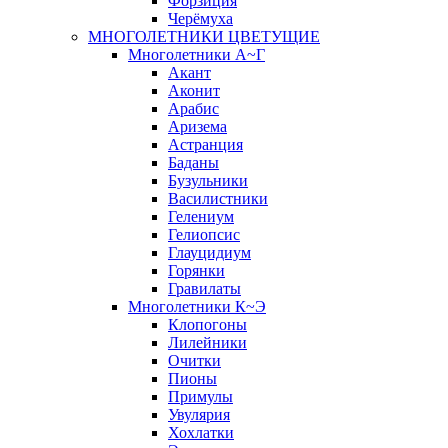
Форзиция
Черёмуха
МНОГОЛЕТНИКИ ЦВЕТУЩИЕ
Многолетники А~Г
Акант
Аконит
Арабис
Аризема
Астранция
Баданы
Бузульники
Василистники
Гелениум
Гелиопсис
Глауцидиум
Горянки
Гравилаты
Многолетники К~Э
Клопогоны
Лилейники
Очитки
Пионы
Примулы
Увулярия
Хохлатки