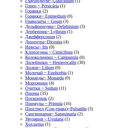
Глауцидиум~ Glaucidium
(1)
Горец ~ Persicária
(1)
Горянки
(2)
Горянки~ Epimedium
(0)
Гравилаты ~ Geum
(3)
Дельфиниумы~ Delphinium
(3)
Дербенник~ Lythrum
(1)
Джефферсония
(2)
Дицентра~Dicentra
(4)
Ирисы~ Iris
(0)
Клопогоны ~ Cimicifuga
(3)
Колокольчики ~ Campanula
(0)
Лилейники ~ Hemerocallis
(30)
Лилии~ Lilium
(0)
Молочай ~ Euphorbia
(1)
Монарды~ Monarda
(0)
Морозники
(4)
Очитки ~ Sedum
(11)
Пионы
(35)
Посконник
(2)
Примулы ~ Primula
(16)
Прострел (Сон-трава)~Pulsatilla
(3)
Сангвинария~ Sanguinaria
(2)
Увулярия ~ Uvularia
(1)
Хохлатки
(1)