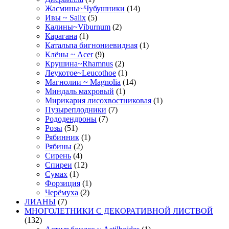
Жасмины~Чубушники
(14)
Ивы ~ Salix
(5)
Калины~Viburnum
(2)
Карагана
(1)
Катальпа бигнониевидная
(1)
Клёны ~ Acer
(9)
Крушина~Rhamnus
(2)
Леукотое~Leucothoe
(1)
Магнолии ~ Magnolia
(14)
Миндаль махровый
(1)
Мирикария лисохвостниковая
(1)
Пузыреплодники
(7)
Рододендроны
(7)
Розы
(51)
Рябинник
(1)
Рябины
(2)
Сирень
(4)
Спиреи
(12)
Сумах
(1)
Форзиция
(1)
Черёмуха
(2)
ЛИАНЫ
(7)
МНОГОЛЕТНИКИ С ДЕКОРАТИВНОЙ ЛИСТВОЙ
(132)