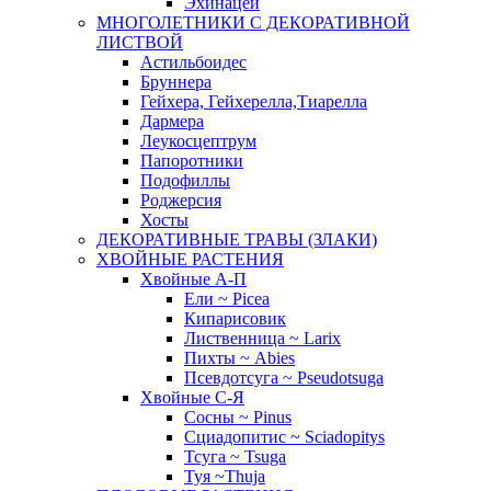
Эхинацеи
МНОГОЛЕТНИКИ С ДЕКОРАТИВНОЙ
ЛИСТВОЙ
Астильбоидес
Бруннера
Гейхера, Гейхерелла,Тиарелла
Дармера
Леукосцептрум
Папоротники
Подофиллы
Роджерсия
Хосты
ДЕКОРАТИВНЫЕ ТРАВЫ (ЗЛАКИ)
ХВОЙНЫЕ РАСТЕНИЯ
Хвойные А-П
Ели ~ Picea
Кипарисовик
Лиственница ~ Larix
Пихты ~ Abies
Псевдотсуга ~ Pseudotsuga
Хвойные С-Я
Сосны ~ Pinus
Сциадопитис ~ Sciadopitys
Тсуга ~ Tsuga
Туя ~Thuja