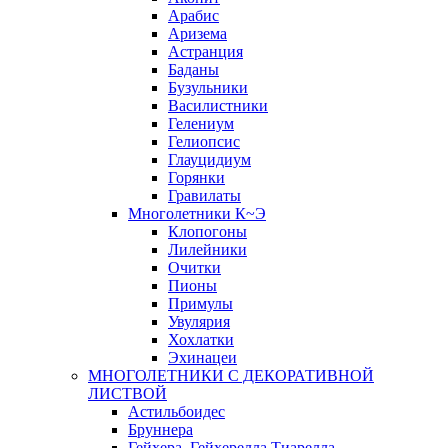
Арабис
Аризема
Астранция
Баданы
Бузульники
Василистники
Гелениум
Гелиопсис
Глауцидиум
Горянки
Гравилаты
Многолетники К~Э
Клопогоны
Лилейники
Очитки
Пионы
Примулы
Увулярия
Хохлатки
Эхинацеи
МНОГОЛЕТНИКИ С ДЕКОРАТИВНОЙ
ЛИСТВОЙ
Астильбоидес
Бруннера
Гейхера, Гейхерелла,Тиарелла