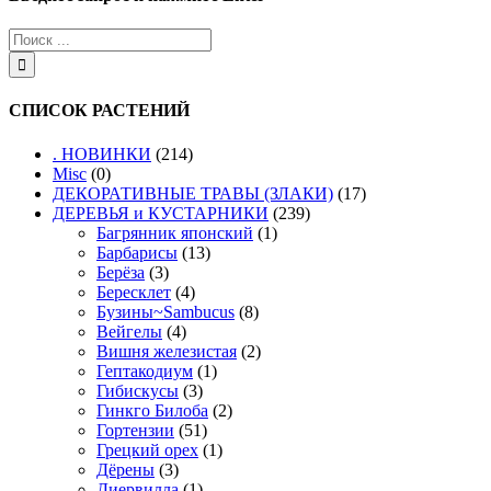
СПИСОК РАСТЕНИЙ
. НОВИНКИ
(214)
Misc
(0)
ДЕКОРАТИВНЫЕ ТРАВЫ (ЗЛАКИ)
(17)
ДЕРЕВЬЯ и КУСТАРНИКИ
(239)
Багрянник японский
(1)
Барбарисы
(13)
Берёза
(3)
Бересклет
(4)
Бузины~Sambucus
(8)
Вейгелы
(4)
Вишня железистая
(2)
Гептакодиум
(1)
Гибискусы
(3)
Гинкго Билоба
(2)
Гортензии
(51)
Грецкий орех
(1)
Дёрены
(3)
Диервилла
(1)