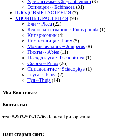
Хризантемы~ Chrysanthemum
(9)
Эхинацеи ~ Echinacea
(31)
ПЛОДОВЫЕ РАСТЕНИЯ
(7)
ХВОЙНЫЕ РАСТЕНИЯ
(94)
Ели ~ Picea
(22)
Кедровый стланик ~ Pinus pumila
(1)
Кипарисовик
(4)
Лиственница ~ Larix
(5)
Можжевельник ~ Juniperus
(8)
Пихты ~ Abies
(11)
Псевдотсуга ~ Pseudotsuga
(1)
Сосны ~ Pinus
(26)
Сциадопитис ~ Sciadopitys
(1)
Тсуга ~ Tsuga
(2)
Туя ~Thuja
(14)
Мы Вконтакте
Контакты:
тел: 8-903-593-17-96 Лариса Григорьевна
Наш старый сайт: