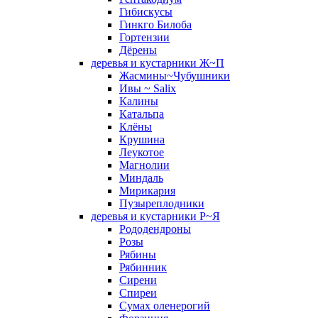
Гибискусы
Гинкго Билоба
Гортензии
Дёрены
деревья и кустарники Ж~П
Жасмины~Чубушники
Ивы ~ Salix
Калины
Катальпа
Клёны
Крушина
Леукотое
Магнолии
Миндаль
Мирикария
Пузыреплодники
деревья и кустарники Р~Я
Рододендроны
Розы
Рябины
Рябинник
Сирени
Спиреи
Сумах оленерогий