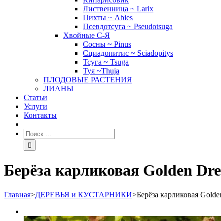
Лиственница ~ Larix
Пихты ~ Abies
Псевдотсуга ~ Pseudotsuga
Хвойные С-Я
Сосны ~ Pinus
Сциадопитис ~ Sciadopitys
Тсуга ~ Tsuga
Туя ~Thuja
ПЛОДОВЫЕ РАСТЕНИЯ
ЛИАНЫ
Статьи
Услуги
Контакты
Берёза карликовая Golden Dr
Главная
>
ДЕРЕВЬЯ и КУСТАРНИКИ
>
Берёза карликовая Golde