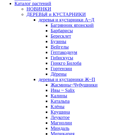
Каталог растений
НОВИНКИ
ДЕРЕВЬЯ и КУСТАРНИКИ
деревья и кустарники А~Д
Багрянник японский
Барбарисы
Бересклет
Бузины
Вейгелы
Гептакодиум
Гибискусы
Гинкго Билоба
Гортензии
Дёрены
деревья и кустарники Ж~П
Жасмины~Чубушники
Ивы ~ Salix
Калины
Катальпа
Клёны
Крушина
Леукотое
Магнолии
Миндаль
Мирикария