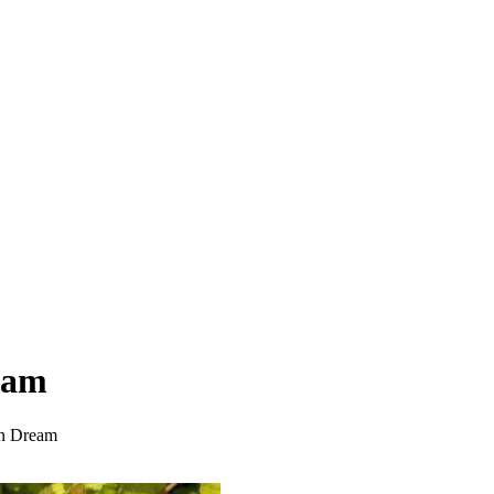
eam
n Dream