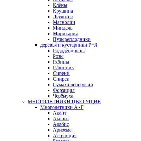
Клёны
Крушина
Леукотое
Магнолии
Миндаль
Мирикария
Пузыреплодники
деревья и кустарники Р~Я
Рододендроны
Розы
Рябины
Рябинник
Сирени
Спиреи
Сумах оленерогий
Форзиция
Черёмуха
МНОГОЛЕТНИКИ ЦВЕТУЩИЕ
Многолетники А~Г
Акант
Аконит
Арабис
Аризема
Астранция