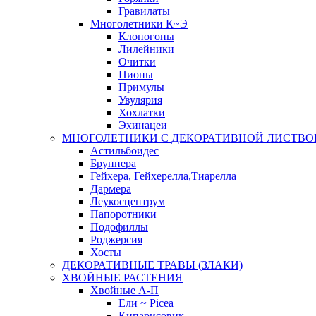
Гравилаты
Многолетники К~Э
Клопогоны
Лилейники
Очитки
Пионы
Примулы
Увулярия
Хохлатки
Эхинацеи
МНОГОЛЕТНИКИ С ДЕКОРАТИВНОЙ ЛИСТВО
Астильбоидес
Бруннера
Гейхера, Гейхерелла,Тиарелла
Дармера
Леукосцептрум
Папоротники
Подофиллы
Роджерсия
Хосты
ДЕКОРАТИВНЫЕ ТРАВЫ (ЗЛАКИ)
ХВОЙНЫЕ РАСТЕНИЯ
Хвойные А-П
Ели ~ Picea
Кипарисовик