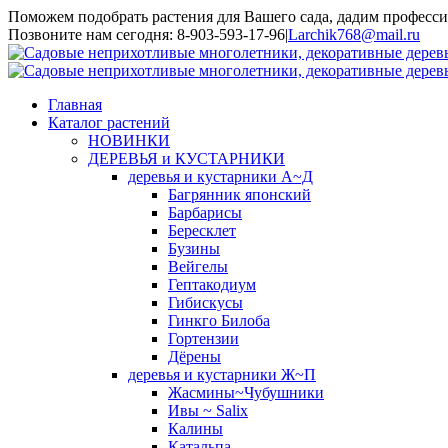
Поможем подобрать растения для Вашего сада, дадим професси
Toggle
Позвоните нам сегодня: 8-903-593-17-96
|
Larchik768@mail.ru
SlidingBar
Area
Главная
Каталог растений
НОВИНКИ
ДЕРЕВЬЯ и КУСТАРНИКИ
деревья и кустарники А~Д
Багрянник японский
Барбарисы
Бересклет
Бузины
Вейгелы
Гептакодиум
Гибискусы
Гинкго Билоба
Гортензии
Дёрены
деревья и кустарники Ж~П
Жасмины~Чубушники
Ивы ~ Salix
Калины
Катальпа