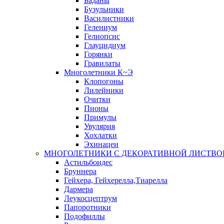
Баданы
Бузульники
Василистники
Гелениум
Гелиопсис
Глауцидиум
Горянки
Гравилаты
Многолетники К~Э
Клопогоны
Лилейники
Очитки
Пионы
Примулы
Увулярия
Хохлатки
Эхинацеи
МНОГОЛЕТНИКИ С ДЕКОРАТИВНОЙ ЛИСТВО
Астильбоидес
Бруннера
Гейхера, Гейхерелла,Тиарелла
Дармера
Леукосцептрум
Папоротники
Подофиллы