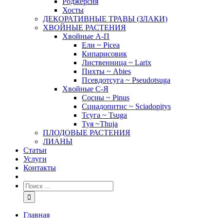
Роджерсия
Хосты
ДЕКОРАТИВНЫЕ ТРАВЫ (ЗЛАКИ)
ХВОЙНЫЕ РАСТЕНИЯ
Хвойные А-П
Ели ~ Picea
Кипарисовик
Лиственница ~ Larix
Пихты ~ Abies
Псевдотсуга ~ Pseudotsuga
Хвойные С-Я
Сосны ~ Pinus
Сциадопитис ~ Sciadopitys
Тсуга ~ Tsuga
Туя ~Thuja
ПЛОДОВЫЕ РАСТЕНИЯ
ЛИАНЫ
Статьи
Услуги
Контакты
Главная