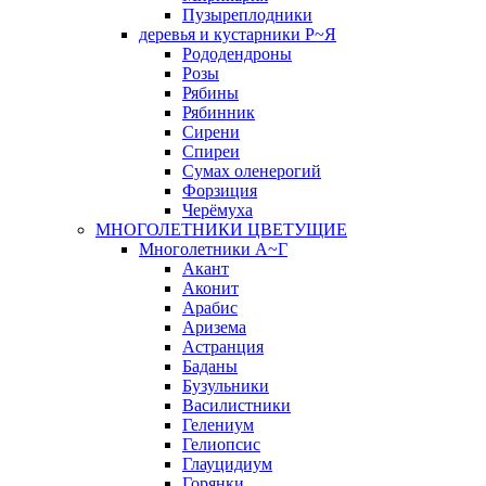
Пузыреплодники
деревья и кустарники Р~Я
Рододендроны
Розы
Рябины
Рябинник
Сирени
Спиреи
Сумах оленерогий
Форзиция
Черёмуха
МНОГОЛЕТНИКИ ЦВЕТУЩИЕ
Многолетники А~Г
Акант
Аконит
Арабис
Аризема
Астранция
Баданы
Бузульники
Василистники
Гелениум
Гелиопсис
Глауцидиум
Горянки