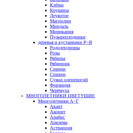
Клёны
Крушина
Леукотое
Магнолии
Миндаль
Мирикария
Пузыреплодники
деревья и кустарники Р~Я
Рододендроны
Розы
Рябины
Рябинник
Сирени
Спиреи
Сумах оленерогий
Форзиция
Черёмуха
МНОГОЛЕТНИКИ ЦВЕТУЩИЕ
Многолетники А~Г
Акант
Аконит
Арабис
Аризема
Астранция