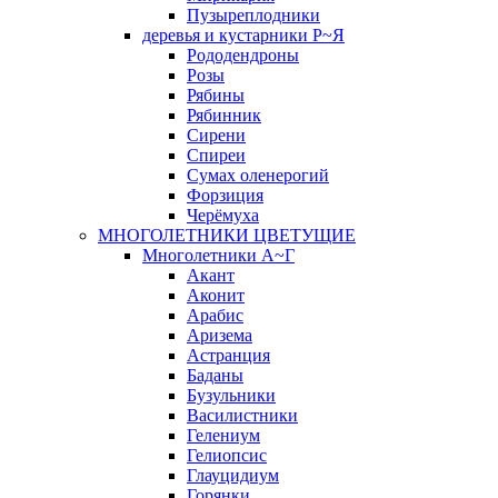
Пузыреплодники
деревья и кустарники Р~Я
Рододендроны
Розы
Рябины
Рябинник
Сирени
Спиреи
Сумах оленерогий
Форзиция
Черёмуха
МНОГОЛЕТНИКИ ЦВЕТУЩИЕ
Многолетники А~Г
Акант
Аконит
Арабис
Аризема
Астранция
Баданы
Бузульники
Василистники
Гелениум
Гелиопсис
Глауцидиум
Горянки