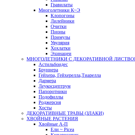
Гравилаты
Многолетники К~Э
Клопогоны
Лилейники
Очитки
Пионы
Примулы
Увулярия
Хохлатки
Эхинацеи
МНОГОЛЕТНИКИ С ДЕКОРАТИВНОЙ ЛИСТВО
Астильбоидес
Бруннера
Гейхера, Гейхерелла,Тиарелла
Дармера
Леукосцептрум
Папоротники
Подофиллы
Роджерсия
Хосты
ДЕКОРАТИВНЫЕ ТРАВЫ (ЗЛАКИ)
ХВОЙНЫЕ РАСТЕНИЯ
Хвойные А-П
Ели ~ Picea
Кипарисовик