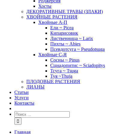
Роджерсия
Хосты
ДЕКОРАТИВНЫЕ ТРАВЫ (ЗЛАКИ)
ХВОЙНЫЕ РАСТЕНИЯ
Хвойные А-П
Ели ~ Picea
Кипарисовик
Лиственница ~ Larix
Пихты ~ Abies
Псевдотсуга ~ Pseudotsuga
Хвойные С-Я
Сосны ~ Pinus
Сциадопитис ~ Sciadopitys
Тсуга ~ Tsuga
Туя ~Thuja
ПЛОДОВЫЕ РАСТЕНИЯ
ЛИАНЫ
Статьи
Услуги
Контакты
Главная