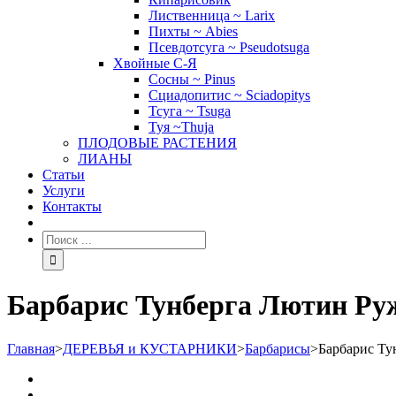
Лиственница ~ Larix
Пихты ~ Abies
Псевдотсуга ~ Pseudotsuga
Хвойные С-Я
Сосны ~ Pinus
Сциадопитис ~ Sciadopitys
Тсуга ~ Tsuga
Туя ~Thuja
ПЛОДОВЫЕ РАСТЕНИЯ
ЛИАНЫ
Статьи
Услуги
Контакты
Барбарис Тунберга Лютин Руж~
Главная
>
ДЕРЕВЬЯ и КУСТАРНИКИ
>
Барбарисы
>
Барбарис Тун