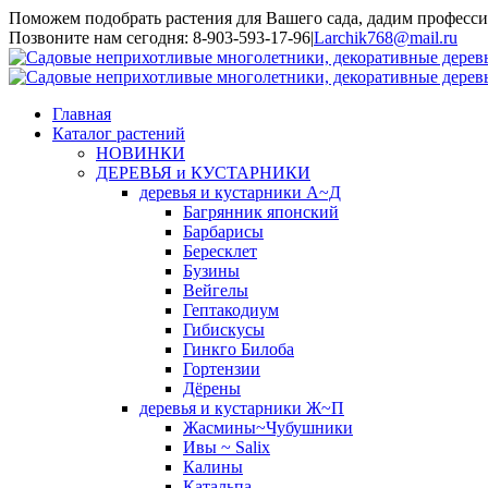
Поможем подобрать растения для Вашего сада, дадим професси
Toggle
Позвоните нам сегодня: 8-903-593-17-96
|
Larchik768@mail.ru
SlidingBar
Area
Главная
Каталог растений
НОВИНКИ
ДЕРЕВЬЯ и КУСТАРНИКИ
деревья и кустарники А~Д
Багрянник японский
Барбарисы
Бересклет
Бузины
Вейгелы
Гептакодиум
Гибискусы
Гинкго Билоба
Гортензии
Дёрены
деревья и кустарники Ж~П
Жасмины~Чубушники
Ивы ~ Salix
Калины
Катальпа