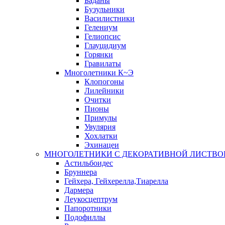
Баданы
Бузульники
Василистники
Гелениум
Гелиопсис
Глауцидиум
Горянки
Гравилаты
Многолетники К~Э
Клопогоны
Лилейники
Очитки
Пионы
Примулы
Увулярия
Хохлатки
Эхинацеи
МНОГОЛЕТНИКИ С ДЕКОРАТИВНОЙ ЛИСТВО
Астильбоидес
Бруннера
Гейхера, Гейхерелла,Тиарелла
Дармера
Леукосцептрум
Папоротники
Подофиллы