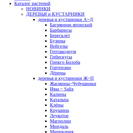
Каталог растений
НОВИНКИ
ДЕРЕВЬЯ и КУСТАРНИКИ
деревья и кустарники А~Д
Багрянник японский
Барбарисы
Бересклет
Бузины
Вейгелы
Гептакодиум
Гибискусы
Гинкго Билоба
Гортензии
Дёрены
деревья и кустарники Ж~П
Жасмины~Чубушники
Ивы ~ Salix
Калины
Катальпа
Клёны
Крушина
Леукотое
Магнолии
Миндаль
Мирикария