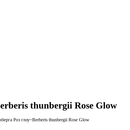
rberis thunbergii Rose Glow
берга Роз глоу~Berberis thunbergii Rose Glow