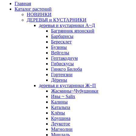
Главная
Каталог растений
НОВИНКИ
ДЕРЕВЬЯ и КУСТАРНИКИ
деревья и кустарники А~Д
Багрянник японский
Барбарисы
Бересклет
Бузины
Вейгелы
Гептакодиум
Гибискусы
Гинкго Билоба
Гортензии
Дёрены
деревья и кустарники Ж~П
Жасмины~Чубушники
Ивы ~ Salix
Калины
Катальпа
Клёны
Крушина
Леукотое
Магнолии
Миндаль