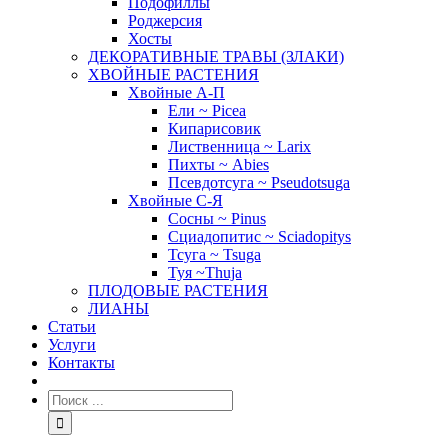
Подофиллы
Роджерсия
Хосты
ДЕКОРАТИВНЫЕ ТРАВЫ (ЗЛАКИ)
ХВОЙНЫЕ РАСТЕНИЯ
Хвойные А-П
Ели ~ Picea
Кипарисовик
Лиственница ~ Larix
Пихты ~ Abies
Псевдотсуга ~ Pseudotsuga
Хвойные С-Я
Сосны ~ Pinus
Сциадопитис ~ Sciadopitys
Тсуга ~ Tsuga
Туя ~Thuja
ПЛОДОВЫЕ РАСТЕНИЯ
ЛИАНЫ
Статьи
Услуги
Контакты