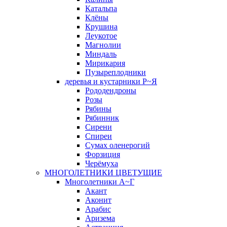
Катальпа
Клёны
Крушина
Леукотое
Магнолии
Миндаль
Мирикария
Пузыреплодники
деревья и кустарники Р~Я
Рододендроны
Розы
Рябины
Рябинник
Сирени
Спиреи
Сумах оленерогий
Форзиция
Черёмуха
МНОГОЛЕТНИКИ ЦВЕТУЩИЕ
Многолетники А~Г
Акант
Аконит
Арабис
Аризема