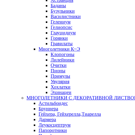
Астранция
Баданы
Бузульники
Василистники
Гелениум
Гелиопсис
Глауцидиум
Горянки
Гравилаты
Многолетники К~Э
Клопогоны
Лилейники
Очитки
Пионы
Примулы
Увулярия
Хохлатки
Эхинацеи
МНОГОЛЕТНИКИ С ДЕКОРАТИВНОЙ ЛИСТВО
Астильбоидес
Бруннера
Гейхера, Гейхерелла,Тиарелла
Дармера
Леукосцептрум
Папоротники