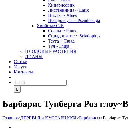
Кипарисовик
Лиственница ~ Larix
Пихты ~ Abies
Псевдотсуга ~ Pseudotsuga
Хвойные С-Я
Сосны ~ Pinus
Сциадопитис ~ Sciadopitys
Тсуга ~ Tsuga
Туя ~Thuja
ПЛОДОВЫЕ РАСТЕНИЯ
ЛИАНЫ
Статьи
Услуги
Контакты
Барбарис Тунберга Роз глоу~Be
Главная
>
ДЕРЕВЬЯ и КУСТАРНИКИ
>
Барбарисы
>
Барбарис Тун