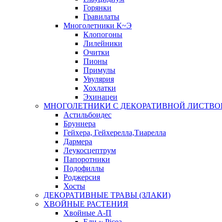
Горянки
Гравилаты
Многолетники К~Э
Клопогоны
Лилейники
Очитки
Пионы
Примулы
Увулярия
Хохлатки
Эхинацеи
МНОГОЛЕТНИКИ С ДЕКОРАТИВНОЙ ЛИСТВО
Астильбоидес
Бруннера
Гейхера, Гейхерелла,Тиарелла
Дармера
Леукосцептрум
Папоротники
Подофиллы
Роджерсия
Хосты
ДЕКОРАТИВНЫЕ ТРАВЫ (ЗЛАКИ)
ХВОЙНЫЕ РАСТЕНИЯ
Хвойные А-П
Ели ~ Picea