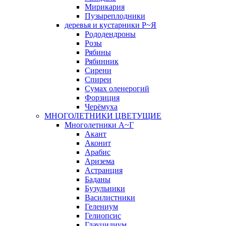
Мирикария
Пузыреплодники
деревья и кустарники Р~Я
Рододендроны
Розы
Рябины
Рябинник
Сирени
Спиреи
Сумах оленерогий
Форзиция
Черёмуха
МНОГОЛЕТНИКИ ЦВЕТУЩИЕ
Многолетники А~Г
Акант
Аконит
Арабис
Аризема
Астранция
Баданы
Бузульники
Василистники
Гелениум
Гелиопсис
Глауцидиум