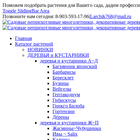
Поможем подобрать растения для Вашего сада, дадим професси
Toggle SlidingBar Area
Позвоните нам сегодня: 8-903-593-17-96
|
Larchik768@mail.ru
Главная
Каталог растений
НОВИНКИ
ДЕРЕВЬЯ и КУСТАРНИКИ
деревья и кустарники А~Д
Багрянник японский
Барбарисы
Бересклет
Бузины
Вейгелы
Гептакодиум
Гибискусы
Гинкго Билоба
Гортензии
Дёрены
деревья и кустарники Ж~П
Жасмины~Чубушники
Ивы ~ Salix
Калины