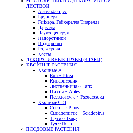
МНОГОЛЕТНИКИ С ДЕКОРАТИВНОЙ
ЛИСТВОЙ
Астильбоидес
Бруннера
Гейхера, Гейхерелла,Тиарелла
Дармера
Леукосцептрум
Папоротники
Подофиллы
Роджерсия
Хосты
ДЕКОРАТИВНЫЕ ТРАВЫ (ЗЛАКИ)
ХВОЙНЫЕ РАСТЕНИЯ
Хвойные А-П
Ели ~ Picea
Кипарисовик
Лиственница ~ Larix
Пихты ~ Abies
Псевдотсуга ~ Pseudotsuga
Хвойные С-Я
Сосны ~ Pinus
Сциадопитис ~ Sciadopitys
Тсуга ~ Tsuga
Туя ~Thuja
ПЛОДОВЫЕ РАСТЕНИЯ