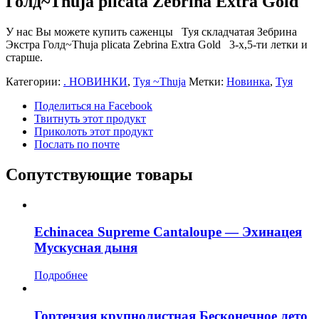
Голд~Thuja plicata Zebrina Extra Gold
У нас Вы можете купить саженцы Туя складчатая Зебрина
Экстра Голд~Thuja plicata Zebrina Extra Gold 3-х,5-ти летки и
старше.
Категории:
. НОВИНКИ
,
Туя ~Thuja
Метки:
Новинка
,
Туя
Поделиться на Facebook
Твитнуть этот продукт
Приколоть этот продукт
Послать по почте
Сопутствующие товары
Echinacea Supreme Cantaloupe — Эхинацея
Мускусная дыня
Подробнее
Гортензия крупнолистная Бесконечное лето