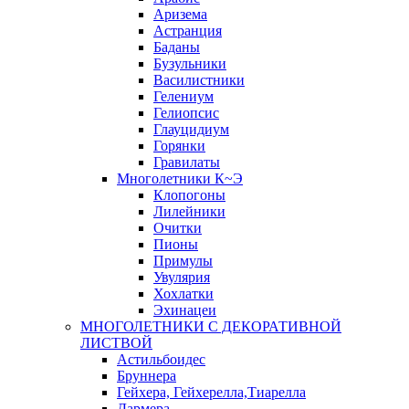
Аризема
Астранция
Баданы
Бузульники
Василистники
Гелениум
Гелиопсис
Глауцидиум
Горянки
Гравилаты
Многолетники К~Э
Клопогоны
Лилейники
Очитки
Пионы
Примулы
Увулярия
Хохлатки
Эхинацеи
МНОГОЛЕТНИКИ С ДЕКОРАТИВНОЙ
ЛИСТВОЙ
Астильбоидес
Бруннера
Гейхера, Гейхерелла,Тиарелла
Дармера