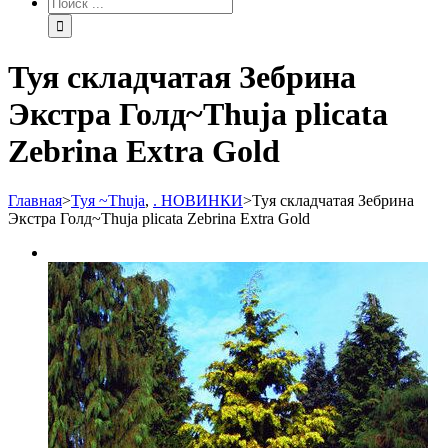
Туя складчатая Зебрина
Экстра Голд~Thuja plicata
Zebrina Extra Gold
Главная
>
Туя ~Thuja
,
. НОВИНКИ
>
Туя складчатая Зебрина
Экстра Голд~Thuja plicata Zebrina Extra Gold