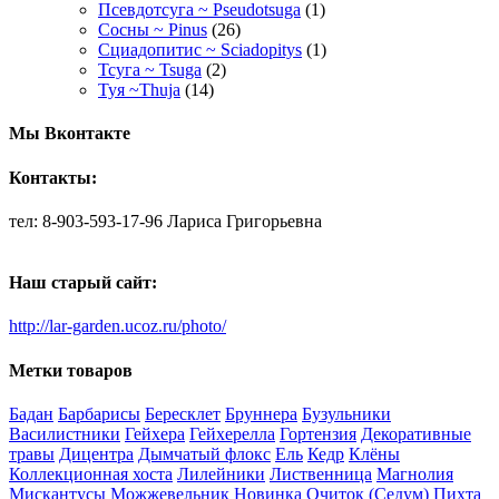
Псевдотсуга ~ Pseudotsuga
(1)
Сосны ~ Pinus
(26)
Сциадопитис ~ Sciadopitys
(1)
Тсуга ~ Tsuga
(2)
Туя ~Thuja
(14)
Мы Вконтакте
Контакты:
тел: 8-903-593-17-96 Лариса Григорьевна
Наш старый сайт:
http://lar-garden.ucoz.ru/photo/
Метки товаров
Бадан
Барбарисы
Бересклет
Бруннера
Бузульники
Василистники
Гейхера
Гейхерелла
Гортензия
Декоративные
травы
Дицентра
Дымчатый флокс
Ель
Кедр
Клёны
Коллекционная хоста
Лилейники
Лиственница
Магнолия
Мискантусы
Можжевельник
Новинка
Очиток (Седум)
Пихта