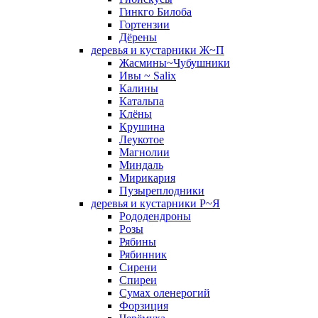
Гинкго Билоба
Гортензии
Дёрены
деревья и кустарники Ж~П
Жасмины~Чубушники
Ивы ~ Salix
Калины
Катальпа
Клёны
Крушина
Леукотое
Магнолии
Миндаль
Мирикария
Пузыреплодники
деревья и кустарники Р~Я
Рододендроны
Розы
Рябины
Рябинник
Сирени
Спиреи
Сумах оленерогий
Форзиция