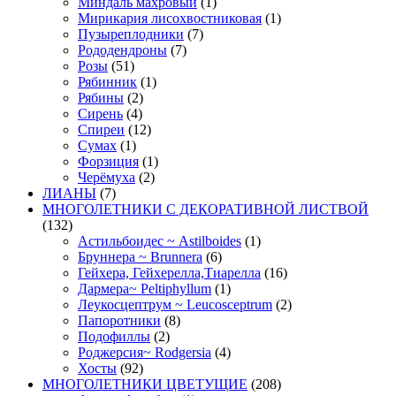
Миндаль махровый
(1)
Мирикария лисохвостниковая
(1)
Пузыреплодники
(7)
Рододендроны
(7)
Розы
(51)
Рябинник
(1)
Рябины
(2)
Сирень
(4)
Спиреи
(12)
Сумах
(1)
Форзиция
(1)
Черёмуха
(2)
ЛИАНЫ
(7)
МНОГОЛЕТНИКИ С ДЕКОРАТИВНОЙ ЛИСТВОЙ
(132)
Астильбоидес ~ Astilboides
(1)
Бруннера ~ Brunnera
(6)
Гейхера, Гейхерелла,Тиарелла
(16)
Дармера~ Peltiphyllum
(1)
Леукосцептрум ~ Leucosceptrum
(2)
Папоротники
(8)
Подофиллы
(2)
Роджерсия~ Rodgersia
(4)
Хосты
(92)
МНОГОЛЕТНИКИ ЦВЕТУЩИЕ
(208)