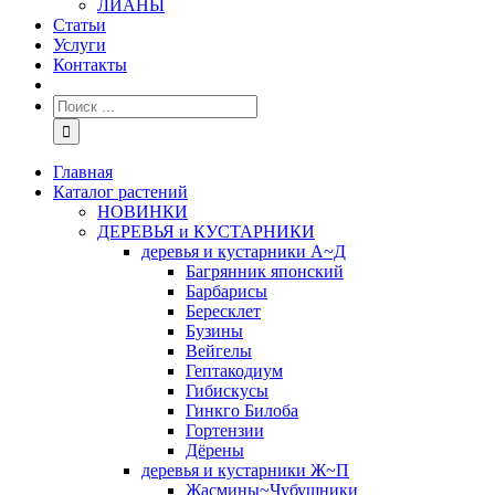
ЛИАНЫ
Статьи
Услуги
Контакты
Главная
Каталог растений
НОВИНКИ
ДЕРЕВЬЯ и КУСТАРНИКИ
деревья и кустарники А~Д
Багрянник японский
Барбарисы
Бересклет
Бузины
Вейгелы
Гептакодиум
Гибискусы
Гинкго Билоба
Гортензии
Дёрены
деревья и кустарники Ж~П
Жасмины~Чубушники