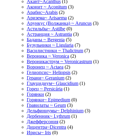
Акант~Acanthus
(1)
Аконит ~ Aconitum
(3)
Арабис~Arabis
(2)
Аризема~ Arisaema
(2)
Арункус (Волжанка) ~ Aruncus
(3)
Астильбы~ Astilbe
(0)
Астранция ~ Astrantia
(3)
Баданы ~ Bergenia
(5)
Бузульники ~ Ligularia
(7)
Василистники ~ Thalictrum
(7)
Вероника ~ Veronica
(2)
Вероникаструм ~ Veronicastrum
(1)
Воронец ~ Actaea
(2)
Гелиопсис~ Heliopsis
(2)
Герани~ Geranium
(2)
Глауцидиум~ Glaucidium
(1)
Горец ~ Persicária
(1)
Горянки
(2)
Горянки~ Epimedium
(0)
Гравилаты ~ Geum
(3)
Дельфиниумы~ Delphinium
(3)
Дербенник~ Lythrum
(1)
Джефферсония
(2)
Дицентра~Dicentra
(4)
Ирисы~ Iris
(0)