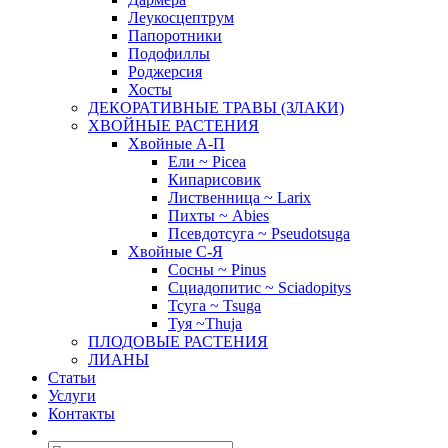
Леукосцептрум
Папоротники
Подофиллы
Роджерсия
Хосты
ДЕКОРАТИВНЫЕ ТРАВЫ (ЗЛАКИ)
ХВОЙНЫЕ РАСТЕНИЯ
Хвойные А-П
Ели ~ Picea
Кипарисовик
Лиственница ~ Larix
Пихты ~ Abies
Псевдотсуга ~ Pseudotsuga
Хвойные С-Я
Сосны ~ Pinus
Сциадопитис ~ Sciadopitys
Тсуга ~ Tsuga
Туя ~Thuja
ПЛОДОВЫЕ РАСТЕНИЯ
ЛИАНЫ
Статьи
Услуги
Контакты