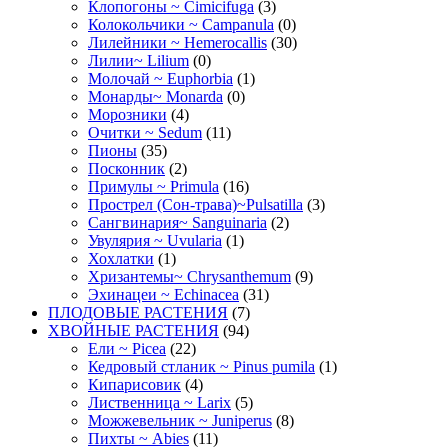
Клопогоны ~ Cimicifuga
(3)
Колокольчики ~ Campanula
(0)
Лилейники ~ Hemerocallis
(30)
Лилии~ Lilium
(0)
Молочай ~ Euphorbia
(1)
Монарды~ Monarda
(0)
Морозники
(4)
Очитки ~ Sedum
(11)
Пионы
(35)
Посконник
(2)
Примулы ~ Primula
(16)
Прострел (Сон-трава)~Pulsatilla
(3)
Сангвинария~ Sanguinaria
(2)
Увулярия ~ Uvularia
(1)
Хохлатки
(1)
Хризантемы~ Chrysanthemum
(9)
Эхинацеи ~ Echinacea
(31)
ПЛОДОВЫЕ РАСТЕНИЯ
(7)
ХВОЙНЫЕ РАСТЕНИЯ
(94)
Ели ~ Picea
(22)
Кедровый стланик ~ Pinus pumila
(1)
Кипарисовик
(4)
Лиственница ~ Larix
(5)
Можжевельник ~ Juniperus
(8)
Пихты ~ Abies
(11)