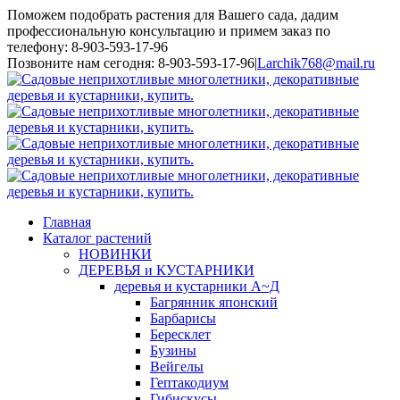
Поможем подобрать растения для Вашего сада, дадим
профессиональную консультацию и примем заказ по
телефону: 8-903-593-17-96
Toggle
Позвоните нам сегодня: 8-903-593-17-96
|
Larchik768@mail.ru
SlidingBar
Area
Главная
Каталог растений
НОВИНКИ
ДЕРЕВЬЯ и КУСТАРНИКИ
деревья и кустарники А~Д
Багрянник японский
Барбарисы
Бересклет
Бузины
Вейгелы
Гептакодиум
Гибискусы