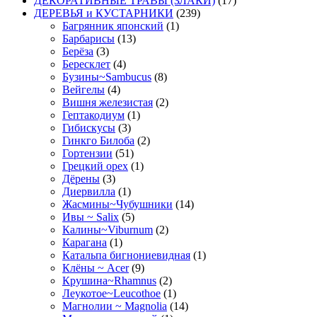
ДЕКОРАТИВНЫЕ ТРАВЫ (ЗЛАКИ)
(17)
ДЕРЕВЬЯ и КУСТАРНИКИ
(239)
Багрянник японский
(1)
Барбарисы
(13)
Берёза
(3)
Бересклет
(4)
Бузины~Sambucus
(8)
Вейгелы
(4)
Вишня железистая
(2)
Гептакодиум
(1)
Гибискусы
(3)
Гинкго Билоба
(2)
Гортензии
(51)
Грецкий орех
(1)
Дёрены
(3)
Диервилла
(1)
Жасмины~Чубушники
(14)
Ивы ~ Salix
(5)
Калины~Viburnum
(2)
Карагана
(1)
Катальпа бигнониевидная
(1)
Клёны ~ Acer
(9)
Крушина~Rhamnus
(2)
Леукотое~Leucothoe
(1)
Магнолии ~ Magnolia
(14)