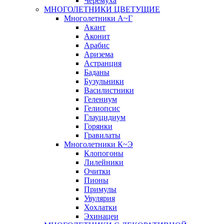
Черёмуха
МНОГОЛЕТНИКИ ЦВЕТУЩИЕ
Многолетники А~Г
Акант
Аконит
Арабис
Аризема
Астранция
Баданы
Бузульники
Василистники
Гелениум
Гелиопсис
Глауцидиум
Горянки
Гравилаты
Многолетники К~Э
Клопогоны
Лилейники
Очитки
Пионы
Примулы
Увулярия
Хохлатки
Эхинацеи