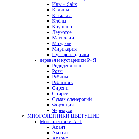
Ивы ~ Salix
Калины
Катальпа
Клёны
Крушина
Леукотое
Магнолии
Миндаль
Мирикария
Пузыреплодники
деревья и кустарники Р~Я
Рододендроны
Розы
Рябины
Рябинник
Сирени
Спиреи
Сумах оленерогий
Форзиция
Черёмуха
МНОГОЛЕТНИКИ ЦВЕТУЩИЕ
Многолетники А~Г
Акант
Аконит
Арабис