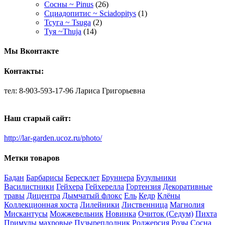
Сосны ~ Pinus
(26)
Сциадопитис ~ Sciadopitys
(1)
Тсуга ~ Tsuga
(2)
Туя ~Thuja
(14)
Мы Вконтакте
Контакты:
тел: 8-903-593-17-96 Лариса Григорьевна
Наш старый сайт:
http://lar-garden.ucoz.ru/photo/
Метки товаров
Бадан
Барбарисы
Бересклет
Бруннера
Бузульники
Василистники
Гейхера
Гейхерелла
Гортензия
Декоративные
травы
Дицентра
Дымчатый флокс
Ель
Кедр
Клёны
Коллекционная хоста
Лилейники
Лиственница
Магнолия
Мискантусы
Можжевельник
Новинка
Очиток (Седум)
Пихта
Примулы махровые
Пузыреплодник
Роджерсия
Розы
Сосна