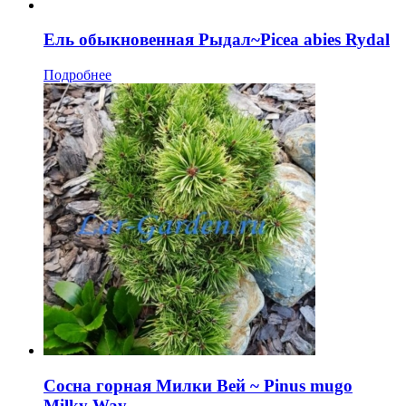
Ель обыкновенная Рыдал~Picea abies Rydal
Подробнее
Сосна горная Милки Вей ~ Pinus mugo
Milky Way