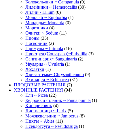
Колокольчики ~ Campanula
(0)
Лилейники ~ Hemerocallis
(30)
Лилии~ Lilium
(0)
Молочай ~ Euphorbia
(1)
Монарды~ Monarda
(0)
Морозники
(4)
Очитки ~ Sedum
(11)
Пионы
(35)
Посконник
(2)
Примулы ~ Primula
(16)
Прострел (Сон-трава)~Pulsatilla
(3)
Сангвинария~ Sanguinaria
(2)
Увулярия ~ Uvularia
(1)
Хохлатки
(1)
Хризантемы~ Chrysanthemum
(9)
Эхинацеи ~ Echinacea
(31)
ПЛОДОВЫЕ РАСТЕНИЯ
(7)
ХВОЙНЫЕ РАСТЕНИЯ
(94)
Ели ~ Picea
(22)
Кедровый стланик ~ Pinus pumila
(1)
Кипарисовик
(4)
Лиственница ~ Larix
(5)
Можжевельник ~ Juniperus
(8)
Пихты ~ Abies
(11)
Псевдотсуга ~ Pseudotsuga
(1)