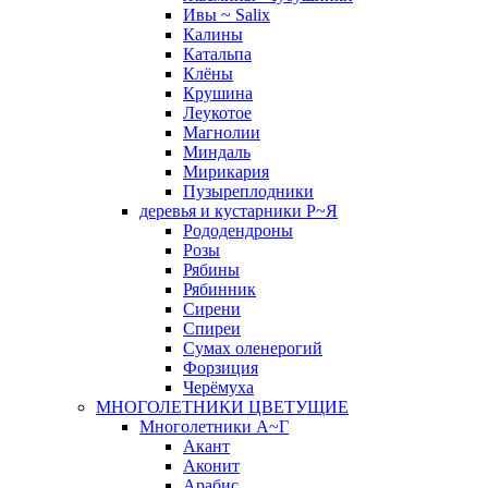
Ивы ~ Salix
Калины
Катальпа
Клёны
Крушина
Леукотое
Магнолии
Миндаль
Мирикария
Пузыреплодники
деревья и кустарники Р~Я
Рододендроны
Розы
Рябины
Рябинник
Сирени
Спиреи
Сумах оленерогий
Форзиция
Черёмуха
МНОГОЛЕТНИКИ ЦВЕТУЩИЕ
Многолетники А~Г
Акант
Аконит
Арабис