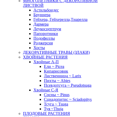
МНОГОЛЕТНИКИ С ДЕКОРАТИВНОЙ
ЛИСТВОЙ
Астильбоидес
Бруннера
Гейхера, Гейхерелла,Тиарелла
Дармера
Леукосцептрум
Папоротники
Подофиллы
Роджерсия
Хосты
ДЕКОРАТИВНЫЕ ТРАВЫ (ЗЛАКИ)
ХВОЙНЫЕ РАСТЕНИЯ
Хвойные А-П
Ели ~ Picea
Кипарисовик
Лиственница ~ Larix
Пихты ~ Abies
Псевдотсуга ~ Pseudotsuga
Хвойные С-Я
Сосны ~ Pinus
Сциадопитис ~ Sciadopitys
Тсуга ~ Tsuga
Туя ~Thuja
ПЛОДОВЫЕ РАСТЕНИЯ