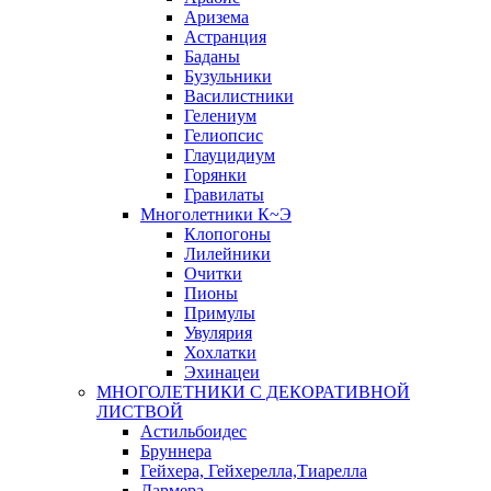
Аризема
Астранция
Баданы
Бузульники
Василистники
Гелениум
Гелиопсис
Глауцидиум
Горянки
Гравилаты
Многолетники К~Э
Клопогоны
Лилейники
Очитки
Пионы
Примулы
Увулярия
Хохлатки
Эхинацеи
МНОГОЛЕТНИКИ С ДЕКОРАТИВНОЙ
ЛИСТВОЙ
Астильбоидес
Бруннера
Гейхера, Гейхерелла,Тиарелла
Дармера