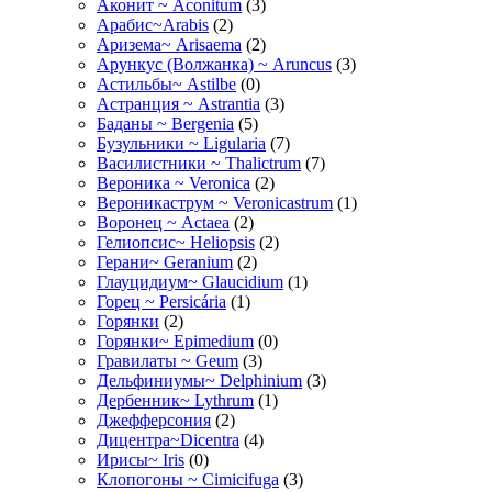
Аконит ~ Aconitum
(3)
Арабис~Arabis
(2)
Аризема~ Arisaema
(2)
Арункус (Волжанка) ~ Aruncus
(3)
Астильбы~ Astilbe
(0)
Астранция ~ Astrantia
(3)
Баданы ~ Bergenia
(5)
Бузульники ~ Ligularia
(7)
Василистники ~ Thalictrum
(7)
Вероника ~ Veronica
(2)
Вероникаструм ~ Veronicastrum
(1)
Воронец ~ Actaea
(2)
Гелиопсис~ Heliopsis
(2)
Герани~ Geranium
(2)
Глауцидиум~ Glaucidium
(1)
Горец ~ Persicária
(1)
Горянки
(2)
Горянки~ Epimedium
(0)
Гравилаты ~ Geum
(3)
Дельфиниумы~ Delphinium
(3)
Дербенник~ Lythrum
(1)
Джефферсония
(2)
Дицентра~Dicentra
(4)
Ирисы~ Iris
(0)
Клопогоны ~ Cimicifuga
(3)