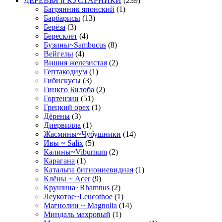
ДЕРЕВЬЯ и КУСТАРНИКИ
(239)
Багрянник японский
(1)
Барбарисы
(13)
Берёза
(3)
Бересклет
(4)
Бузины~Sambucus
(8)
Вейгелы
(4)
Вишня железистая
(2)
Гептакодиум
(1)
Гибискусы
(3)
Гинкго Билоба
(2)
Гортензии
(51)
Грецкий орех
(1)
Дёрены
(3)
Диервилла
(1)
Жасмины~Чубушники
(14)
Ивы ~ Salix
(5)
Калины~Viburnum
(2)
Карагана
(1)
Катальпа бигнониевидная
(1)
Клёны ~ Acer
(9)
Крушина~Rhamnus
(2)
Леукотое~Leucothoe
(1)
Магнолии ~ Magnolia
(14)
Миндаль махровый
(1)