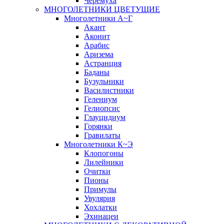
Черёмуха
МНОГОЛЕТНИКИ ЦВЕТУЩИЕ
Многолетники А~Г
Акант
Аконит
Арабис
Аризема
Астранция
Баданы
Бузульники
Василистники
Гелениум
Гелиопсис
Глауцидиум
Горянки
Гравилаты
Многолетники К~Э
Клопогоны
Лилейники
Очитки
Пионы
Примулы
Увулярия
Хохлатки
Эхинацеи