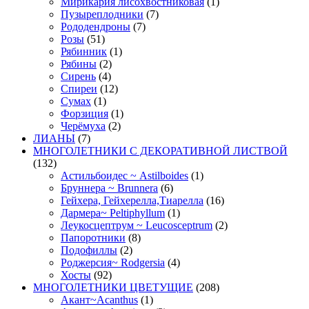
Мирикария лисохвостниковая
(1)
Пузыреплодники
(7)
Рододендроны
(7)
Розы
(51)
Рябинник
(1)
Рябины
(2)
Сирень
(4)
Спиреи
(12)
Сумах
(1)
Форзиция
(1)
Черёмуха
(2)
ЛИАНЫ
(7)
МНОГОЛЕТНИКИ С ДЕКОРАТИВНОЙ ЛИСТВОЙ
(132)
Астильбоидес ~ Astilboides
(1)
Бруннера ~ Brunnera
(6)
Гейхера, Гейхерелла,Тиарелла
(16)
Дармера~ Peltiphyllum
(1)
Леукосцептрум ~ Leucosceptrum
(2)
Папоротники
(8)
Подофиллы
(2)
Роджерсия~ Rodgersia
(4)
Хосты
(92)
МНОГОЛЕТНИКИ ЦВЕТУЩИЕ
(208)
Акант~Acanthus
(1)