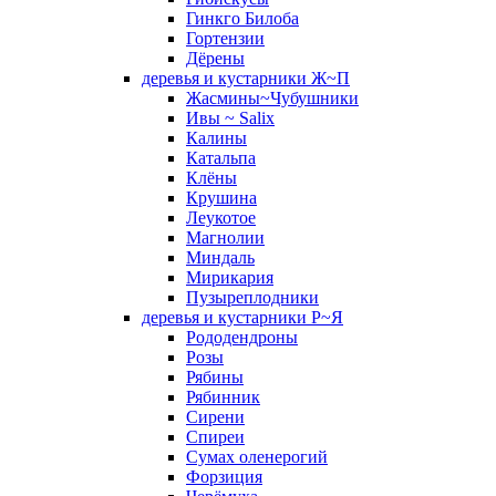
Гинкго Билоба
Гортензии
Дёрены
деревья и кустарники Ж~П
Жасмины~Чубушники
Ивы ~ Salix
Калины
Катальпа
Клёны
Крушина
Леукотое
Магнолии
Миндаль
Мирикария
Пузыреплодники
деревья и кустарники Р~Я
Рододендроны
Розы
Рябины
Рябинник
Сирени
Спиреи
Сумах оленерогий
Форзиция