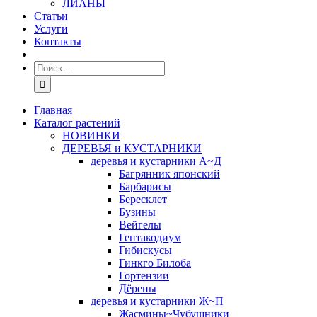
ЛИАНЫ
Статьи
Услуги
Контакты
Главная
Каталог растений
НОВИНКИ
ДЕРЕВЬЯ и КУСТАРНИКИ
деревья и кустарники А~Д
Багрянник японский
Барбарисы
Бересклет
Бузины
Вейгелы
Гептакодиум
Гибискусы
Гинкго Билоба
Гортензии
Дёрены
деревья и кустарники Ж~П
Жасмины~Чубушники