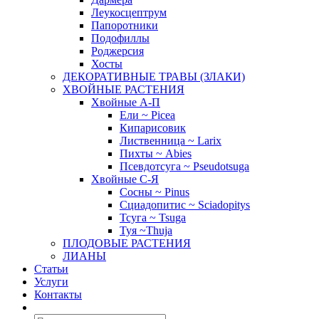
Леукосцептрум
Папоротники
Подофиллы
Роджерсия
Хосты
ДЕКОРАТИВНЫЕ ТРАВЫ (ЗЛАКИ)
ХВОЙНЫЕ РАСТЕНИЯ
Хвойные А-П
Ели ~ Picea
Кипарисовик
Лиственница ~ Larix
Пихты ~ Abies
Псевдотсуга ~ Pseudotsuga
Хвойные С-Я
Сосны ~ Pinus
Сциадопитис ~ Sciadopitys
Тсуга ~ Tsuga
Туя ~Thuja
ПЛОДОВЫЕ РАСТЕНИЯ
ЛИАНЫ
Статьи
Услуги
Контакты