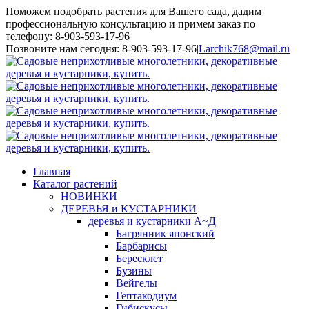
Поможем подобрать растения для Вашего сада, дадим
профессиональную консультацию и примем заказ по
телефону: 8-903-593-17-96
Toggle
Позвоните нам сегодня: 8-903-593-17-96
|
Larchik768@mail.ru
SlidingBar
Area
Главная
Каталог растений
НОВИНКИ
ДЕРЕВЬЯ и КУСТАРНИКИ
деревья и кустарники А~Д
Багрянник японский
Барбарисы
Бересклет
Бузины
Вейгелы
Гептакодиум
Гибискусы