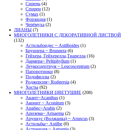
Сирень
(4)
Спиреи
(12)
Сумах
(1)
Форзиция
(1)
Черёмуха
(2)
ЛИАНЫ
(7)
МНОГОЛЕТНИКИ С ДЕКОРАТИВНОЙ ЛИСТВОЙ
(132)
Астильбоидес ~ Astilboides
(1)
Бруннера ~ Brunnera
(6)
Гейхера, Гейхерелла,Тиарелла
(16)
Дармера~ Peltiphyllum
(1)
Леукосцептрум ~ Leucosceptrum
(2)
Папоротники
(8)
Подофиллы
(2)
Роджерсия~ Rodgersia
(4)
Хосты
(92)
МНОГОЛЕТНИКИ ЦВЕТУЩИЕ
(208)
Акант~Acanthus
(1)
Аконит ~ Aconitum
(3)
Арабис~Arabis
(2)
Аризема~ Arisaema
(2)
Арункус (Волжанка) ~ Aruncus
(3)
Астильбы~ Astilbe
(0)
Астранция ~ Astrantia
(3)