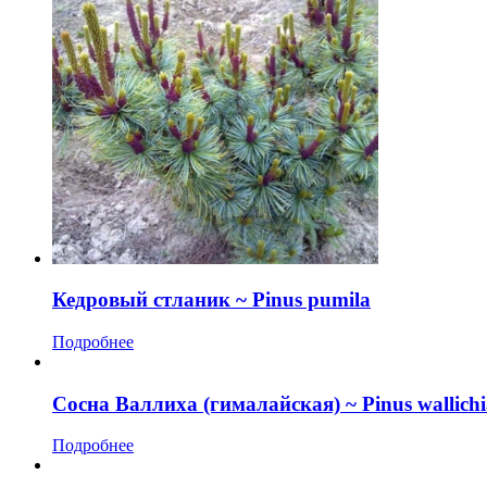
Кедровый стланик ~ Pinus pumila
Подробнее
Сосна Валлиха (гималайская) ~ Pinus wallich
Подробнее