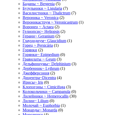
Баданы ~ Bergenia
(5)
Бузульники ~ Ligularia
(7)
Василистники ~ Thalictrum
(7)
Вероника ~ Veronica
(2)
Вероникаструм ~ Veronicastrum
(1)
Воронец ~ Actaea
(2)
Гелиопсис~ Heliopsis
(2)
Герани~ Geranium
(2)
Глауцидиум~ Glaucidium
(1)
Горец ~ Persicária
(1)
Горянки
(2)
Горянки~ Epimedium
(0)
Гравилаты ~ Geum
(3)
Дельфиниумы~ Delphinium
(3)
Дербенник~ Lythrum
(1)
Джефферсония
(2)
Дицентра~Dicentra
(4)
Ирисы~ Iris
(0)
Клопогоны ~ Cimicifuga
(3)
Колокольчики ~ Campanula
(0)
Лилейники ~ Hemerocallis
(30)
Лилии~ Lilium
(0)
Молочай ~ Euphorbia
(1)
Монарды~ Monarda
(0)
Морозники
(4)