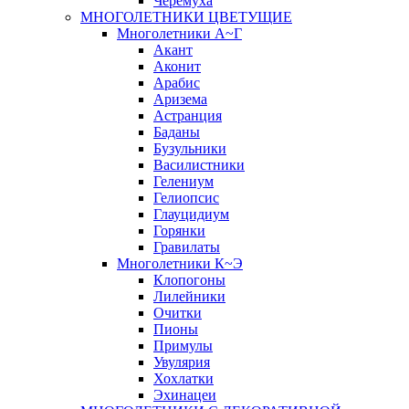
Черёмуха
МНОГОЛЕТНИКИ ЦВЕТУЩИЕ
Многолетники А~Г
Акант
Аконит
Арабис
Аризема
Астранция
Баданы
Бузульники
Василистники
Гелениум
Гелиопсис
Глауцидиум
Горянки
Гравилаты
Многолетники К~Э
Клопогоны
Лилейники
Очитки
Пионы
Примулы
Увулярия
Хохлатки
Эхинацеи