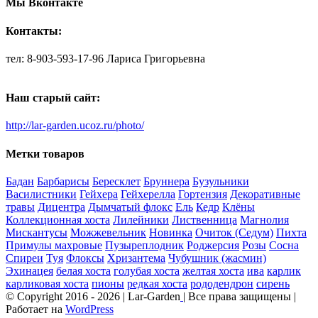
Мы Вконтакте
Контакты:
тел: 8-903-593-17-96 Лариса Григорьевна
Наш старый сайт:
http://lar-garden.ucoz.ru/photo/
Метки товаров
Бадан
Барбарисы
Бересклет
Бруннера
Бузульники
Василистники
Гейхера
Гейхерелла
Гортензия
Декоративные
травы
Дицентра
Дымчатый флокс
Ель
Кедр
Клёны
Коллекционная хоста
Лилейники
Лиственница
Магнолия
Мискантусы
Можжевельник
Новинка
Очиток (Седум)
Пихта
Примулы махровые
Пузыреплодник
Роджерсия
Розы
Сосна
Спиреи
Туя
Флоксы
Хризантема
Чубушник (жасмин)
Эхинацея
белая хоста
голубая хоста
желтая хоста
ива
карлик
карликовая хоста
пионы
редкая хоста
рододендрон
сирень
© Copyright 2016 -
2026 | Lar-Garden
| Все права защищены |
Работает на
WordPress