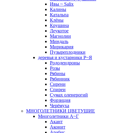
Ивы ~ Salix
Калины
Катальпа
Клёны
Крушина
Леукотое
Магнолии
Миндаль
Мирикария
Пузыреплодники
деревья и кустарники Р~Я
Рододендроны
Розы
Рябины
Рябинник
Сирени
Спиреи
Сумах оленерогий
Форзиция
Черёмуха
МНОГОЛЕТНИКИ ЦВЕТУЩИЕ
Многолетники А~Г
Акант
Аконит
Арабис