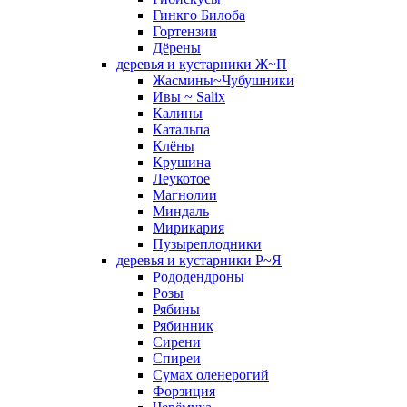
Гинкго Билоба
Гортензии
Дёрены
деревья и кустарники Ж~П
Жасмины~Чубушники
Ивы ~ Salix
Калины
Катальпа
Клёны
Крушина
Леукотое
Магнолии
Миндаль
Мирикария
Пузыреплодники
деревья и кустарники Р~Я
Рододендроны
Розы
Рябины
Рябинник
Сирени
Спиреи
Сумах оленерогий
Форзиция