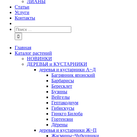
ЛИАНЫ
Статьи
Услуги
Контакты
Главная
Каталог растений
НОВИНКИ
ДЕРЕВЬЯ и КУСТАРНИКИ
деревья и кустарники А~Д
Багрянник японский
Барбарисы
Бересклет
Бузины
Вейгелы
Гептакодиум
Гибискусы
Гинкго Билоба
Гортензии
Дёрены
деревья и кустарники Ж~П
Жасмины~Чубушники