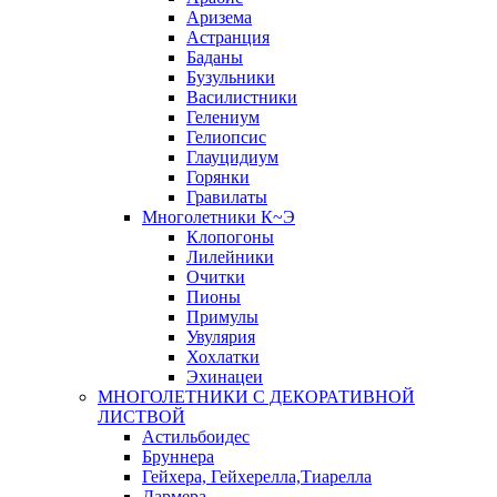
Аризема
Астранция
Баданы
Бузульники
Василистники
Гелениум
Гелиопсис
Глауцидиум
Горянки
Гравилаты
Многолетники К~Э
Клопогоны
Лилейники
Очитки
Пионы
Примулы
Увулярия
Хохлатки
Эхинацеи
МНОГОЛЕТНИКИ С ДЕКОРАТИВНОЙ
ЛИСТВОЙ
Астильбоидес
Бруннера
Гейхера, Гейхерелла,Тиарелла
Дармера