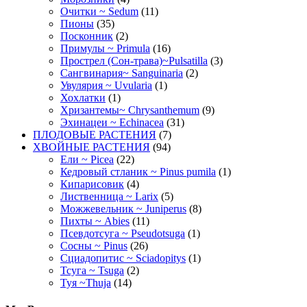
Очитки ~ Sedum
(11)
Пионы
(35)
Посконник
(2)
Примулы ~ Primula
(16)
Прострел (Сон-трава)~Pulsatilla
(3)
Сангвинария~ Sanguinaria
(2)
Увулярия ~ Uvularia
(1)
Хохлатки
(1)
Хризантемы~ Chrysanthemum
(9)
Эхинацеи ~ Echinacea
(31)
ПЛОДОВЫЕ РАСТЕНИЯ
(7)
ХВОЙНЫЕ РАСТЕНИЯ
(94)
Ели ~ Picea
(22)
Кедровый стланик ~ Pinus pumila
(1)
Кипарисовик
(4)
Лиственница ~ Larix
(5)
Можжевельник ~ Juniperus
(8)
Пихты ~ Abies
(11)
Псевдотсуга ~ Pseudotsuga
(1)
Сосны ~ Pinus
(26)
Сциадопитис ~ Sciadopitys
(1)
Тсуга ~ Tsuga
(2)
Туя ~Thuja
(14)