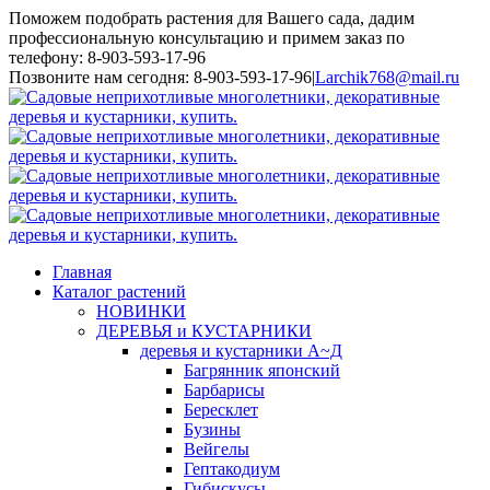
Поможем подобрать растения для Вашего сада, дадим
профессиональную консультацию и примем заказ по
телефону: 8-903-593-17-96
Toggle
Позвоните нам сегодня: 8-903-593-17-96
|
Larchik768@mail.ru
SlidingBar
Area
Главная
Каталог растений
НОВИНКИ
ДЕРЕВЬЯ и КУСТАРНИКИ
деревья и кустарники А~Д
Багрянник японский
Барбарисы
Бересклет
Бузины
Вейгелы
Гептакодиум
Гибискусы