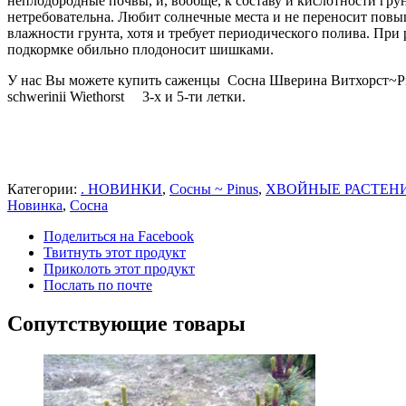
неплодородные почвы, и, вообще, к составу и кислотности гру
нетребовательна. Любит солнечные места и не переносит пов
влажности грунта, хотя и требует периодического полива. При
подкормке обильно плодоносит шишками.
У нас Вы можете купить саженцы Сосна Шверина Витхорст~Pi
schwerinii Wiethorst 3-х и 5-ти летки.
Категории:
. НОВИНКИ
,
Сосны ~ Pinus
,
ХВОЙНЫЕ РАСТЕН
Новинка
,
Сосна
Поделиться на Facebook
Твитнуть этот продукт
Приколоть этот продукт
Послать по почте
Сопутствующие товары