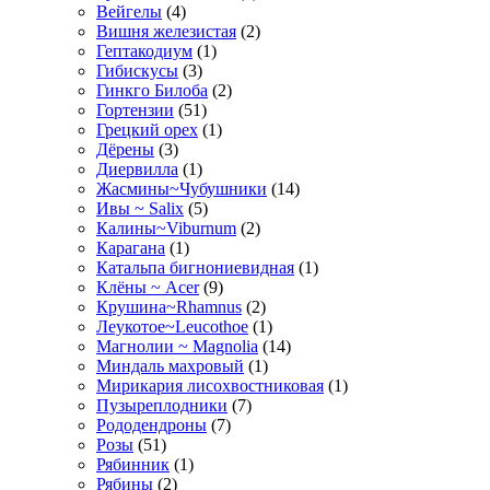
Вейгелы
(4)
Вишня железистая
(2)
Гептакодиум
(1)
Гибискусы
(3)
Гинкго Билоба
(2)
Гортензии
(51)
Грецкий орех
(1)
Дёрены
(3)
Диервилла
(1)
Жасмины~Чубушники
(14)
Ивы ~ Salix
(5)
Калины~Viburnum
(2)
Карагана
(1)
Катальпа бигнониевидная
(1)
Клёны ~ Acer
(9)
Крушина~Rhamnus
(2)
Леукотое~Leucothoe
(1)
Магнолии ~ Magnolia
(14)
Миндаль махровый
(1)
Мирикария лисохвостниковая
(1)
Пузыреплодники
(7)
Рододендроны
(7)
Розы
(51)
Рябинник
(1)
Рябины
(2)