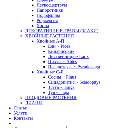
Леукосцептрум
Папоротники
Подофиллы
Роджерсия
Хосты
ДЕКОРАТИВНЫЕ ТРАВЫ (ЗЛАКИ)
ХВОЙНЫЕ РАСТЕНИЯ
Хвойные А-П
Ели ~ Picea
Кипарисовик
Лиственница ~ Larix
Пихты ~ Abies
Псевдотсуга ~ Pseudotsuga
Хвойные С-Я
Сосны ~ Pinus
Сциадопитис ~ Sciadopitys
Тсуга ~ Tsuga
Туя ~Thuja
ПЛОДОВЫЕ РАСТЕНИЯ
ЛИАНЫ
Статьи
Услуги
Контакты