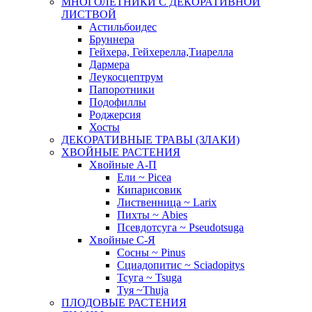
МНОГОЛЕТНИКИ С ДЕКОРАТИВНОЙ
ЛИСТВОЙ
Астильбоидес
Бруннера
Гейхера, Гейхерелла,Тиарелла
Дармера
Леукосцептрум
Папоротники
Подофиллы
Роджерсия
Хосты
ДЕКОРАТИВНЫЕ ТРАВЫ (ЗЛАКИ)
ХВОЙНЫЕ РАСТЕНИЯ
Хвойные А-П
Ели ~ Picea
Кипарисовик
Лиственница ~ Larix
Пихты ~ Abies
Псевдотсуга ~ Pseudotsuga
Хвойные С-Я
Сосны ~ Pinus
Сциадопитис ~ Sciadopitys
Тсуга ~ Tsuga
Туя ~Thuja
ПЛОДОВЫЕ РАСТЕНИЯ