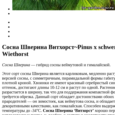
Сосна Шверина Витхорст~Pinus x schwer
Wiethorst
Сосна Шверина
— гибрид сосны веймутовой и гималайской.
Этот сорт сосны Шверина является карликовым, медленно рас
версией сосны, с симметричным, пирамидальной формы габит
плотной кроной. Хвоинки ее имеют красивый серебристый си
оттенок, достигают длины 10-12 см и растут по одной. Растени
разрастается в ширину, так что для поддержания компактной ф
требуется обрезка. Данный сорт обладает достоинствами обоих
прародителей — он зимостоек, как веймутова сосна, и обладае
декоративными качествами, как гималайская. Способен выдер
температуры до -34°C.
Сосна Шверина ‘Витхорст’
хорошо пер