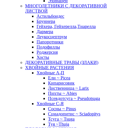
Эхинацеи
МНОГОЛЕТНИКИ С ДЕКОРАТИВНОЙ
ЛИСТВОЙ
Астильбоидес
Бруннера
Гейхера, Гейхерелла,Тиарелла
Дармера
Леукосцептрум
Папоротники
Подофиллы
Роджерсия
Хосты
ДЕКОРАТИВНЫЕ ТРАВЫ (ЗЛАКИ)
ХВОЙНЫЕ РАСТЕНИЯ
Хвойные А-П
Ели ~ Picea
Кипарисовик
Лиственница ~ Larix
Пихты ~ Abies
Псевдотсуга ~ Pseudotsuga
Хвойные С-Я
Сосны ~ Pinus
Сциадопитис ~ Sciadopitys
Тсуга ~ Tsuga
Туя ~Thuja