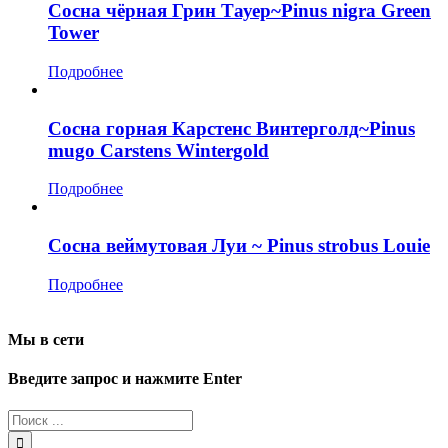
Сосна чёрная Грин Тауер~Pinus nigra Green
Tower
Подробнее
Сосна горная Карстенс Винтерголд~Pinus
mugo Carstens Wintergold
Подробнее
Сосна веймутовая Луи ~ Pinus strobus Louie
Подробнее
Мы в сети
Введите запрос и нажмите Enter