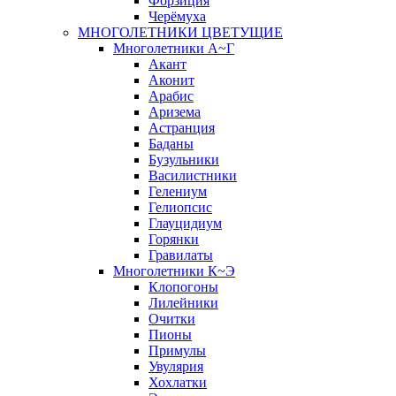
Форзиция
Черёмуха
МНОГОЛЕТНИКИ ЦВЕТУЩИЕ
Многолетники А~Г
Акант
Аконит
Арабис
Аризема
Астранция
Баданы
Бузульники
Василистники
Гелениум
Гелиопсис
Глауцидиум
Горянки
Гравилаты
Многолетники К~Э
Клопогоны
Лилейники
Очитки
Пионы
Примулы
Увулярия
Хохлатки