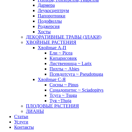
Дармера
Леукосцептрум
Папоротники
Подофиллы
Роджерсия
Хосты
ДЕКОРАТИВНЫЕ ТРАВЫ (ЗЛАКИ)
ХВОЙНЫЕ РАСТЕНИЯ
Хвойные А-П
Ели ~ Picea
Кипарисовик
Лиственница ~ Larix
Пихты ~ Abies
Псевдотсуга ~ Pseudotsuga
Хвойные С-Я
Сосны ~ Pinus
Сциадопитис ~ Sciadopitys
Тсуга ~ Tsuga
Туя ~Thuja
ПЛОДОВЫЕ РАСТЕНИЯ
ЛИАНЫ
Статьи
Услуги
Контакты