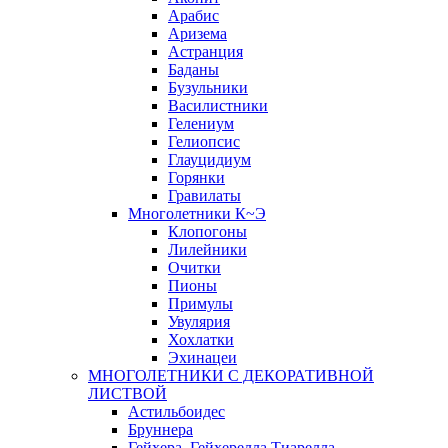
Арабис
Аризема
Астранция
Баданы
Бузульники
Василистники
Гелениум
Гелиопсис
Глауцидиум
Горянки
Гравилаты
Многолетники К~Э
Клопогоны
Лилейники
Очитки
Пионы
Примулы
Увулярия
Хохлатки
Эхинацеи
МНОГОЛЕТНИКИ С ДЕКОРАТИВНОЙ
ЛИСТВОЙ
Астильбоидес
Бруннера
Гейхера, Гейхерелла,Тиарелла