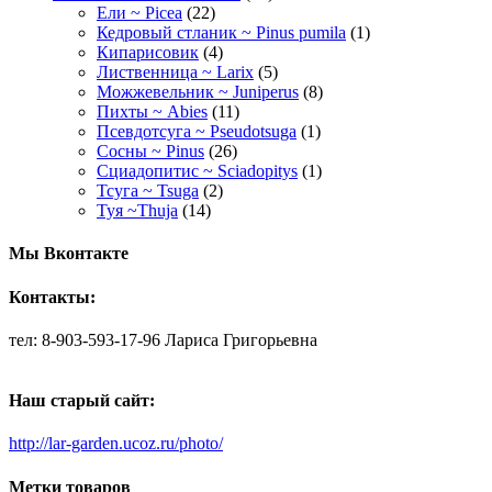
Ели ~ Picea
(22)
Кедровый стланик ~ Pinus pumila
(1)
Кипарисовик
(4)
Лиственница ~ Larix
(5)
Можжевельник ~ Juniperus
(8)
Пихты ~ Abies
(11)
Псевдотсуга ~ Pseudotsuga
(1)
Сосны ~ Pinus
(26)
Сциадопитис ~ Sciadopitys
(1)
Тсуга ~ Tsuga
(2)
Туя ~Thuja
(14)
Мы Вконтакте
Контакты:
тел: 8-903-593-17-96 Лариса Григорьевна
Наш старый сайт:
http://lar-garden.ucoz.ru/photo/
Метки товаров