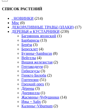
СПИСОК РАСТЕНИЙ
. НОВИНКИ
(214)
Misc
(0)
ДЕКОРАТИВНЫЕ ТРАВЫ (ЗЛАКИ)
(17)
ДЕРЕВЬЯ и КУСТАРНИКИ
(239)
Багрянник японский
(1)
Барбарисы
(13)
Берёза
(3)
Бересклет
(4)
Бузины~Sambucus
(8)
Вейгелы
(4)
Вишня железистая
(2)
Гептакодиум
(1)
Гибискусы
(3)
Гинкго Билоба
(2)
Гортензии
(51)
Грецкий орех
(1)
Дёрены
(3)
Диервилла
(1)
Жасмины~Чубушники
(14)
Ивы ~ Salix
(5)
Калины~Viburnum
(2)