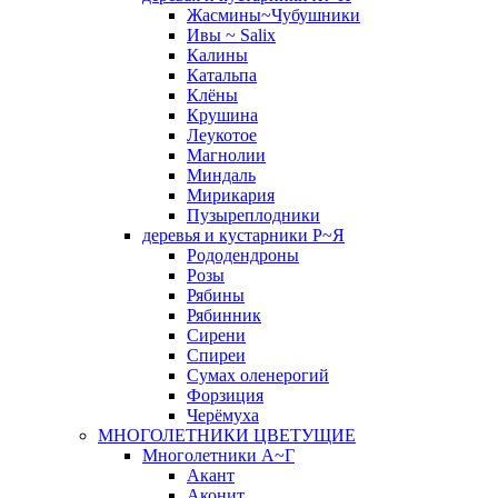
Жасмины~Чубушники
Ивы ~ Salix
Калины
Катальпа
Клёны
Крушина
Леукотое
Магнолии
Миндаль
Мирикария
Пузыреплодники
деревья и кустарники Р~Я
Рододендроны
Розы
Рябины
Рябинник
Сирени
Спиреи
Сумах оленерогий
Форзиция
Черёмуха
МНОГОЛЕТНИКИ ЦВЕТУЩИЕ
Многолетники А~Г
Акант
Аконит