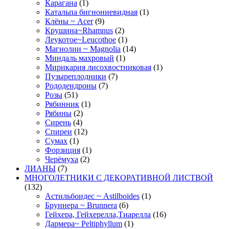
Карагана
(1)
Катальпа бигнониевидная
(1)
Клёны ~ Acer
(9)
Крушина~Rhamnus
(2)
Леукотое~Leucothoe
(1)
Магнолии ~ Magnolia
(14)
Миндаль махровый
(1)
Мирикария лисохвостниковая
(1)
Пузыреплодники
(7)
Рододендроны
(7)
Розы
(51)
Рябинник
(1)
Рябины
(2)
Сирень
(4)
Спиреи
(12)
Сумах
(1)
Форзиция
(1)
Черёмуха
(2)
ЛИАНЫ
(7)
МНОГОЛЕТНИКИ С ДЕКОРАТИВНОЙ ЛИСТВОЙ
(132)
Астильбоидес ~ Astilboides
(1)
Бруннера ~ Brunnera
(6)
Гейхера, Гейхерелла,Тиарелла
(16)
Дармера~ Peltiphyllum
(1)