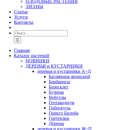
ПЛОДОВЫЕ РАСТЕНИЯ
ЛИАНЫ
Статьи
Услуги
Контакты
Главная
Каталог растений
НОВИНКИ
ДЕРЕВЬЯ и КУСТАРНИКИ
деревья и кустарники А~Д
Багрянник японский
Барбарисы
Бересклет
Бузины
Вейгелы
Гептакодиум
Гибискусы
Гинкго Билоба
Гортензии
Дёрены
деревья и кустарники Ж~П