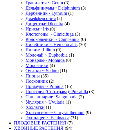
Гравилаты ~ Geum
(3)
Дельфиниумы~ Delphinium
(3)
Дербенник~ Lythrum
(1)
Джефферсония
(2)
Дицентра~Dicentra
(4)
Ирисы~ Iris
(0)
Клопогоны ~ Cimicifuga
(3)
Колокольчики ~ Campanula
(0)
Лилейники ~ Hemerocallis
(30)
Лилии~ Lilium
(0)
Молочай ~ Euphorbia
(1)
Монарды~ Monarda
(0)
Морозники
(4)
Очитки ~ Sedum
(11)
Пионы
(35)
Посконник
(2)
Примулы ~ Primula
(16)
Прострел (Сон-трава)~Pulsatilla
(3)
Сангвинария~ Sanguinaria
(2)
Увулярия ~ Uvularia
(1)
Хохлатки
(1)
Хризантемы~ Chrysanthemum
(9)
Эхинацеи ~ Echinacea
(31)
ПЛОДОВЫЕ РАСТЕНИЯ
(7)
ХВОЙНЫЕ РАСТЕНИЯ
(94)