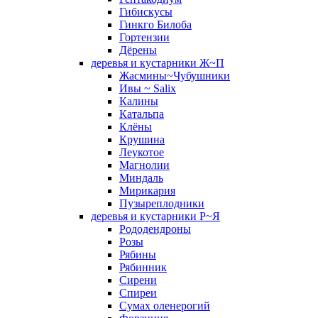
Гибискусы
Гинкго Билоба
Гортензии
Дёрены
деревья и кустарники Ж~П
Жасмины~Чубушники
Ивы ~ Salix
Калины
Катальпа
Клёны
Крушина
Леукотое
Магнолии
Миндаль
Мирикария
Пузыреплодники
деревья и кустарники Р~Я
Рододендроны
Розы
Рябины
Рябинник
Сирени
Спиреи
Сумах оленерогий