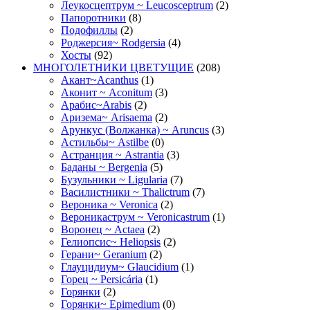
Леукосцептрум ~ Leucosceptrum
(2)
Папоротники
(8)
Подофиллы
(2)
Роджерсия~ Rodgersia
(4)
Хосты
(92)
МНОГОЛЕТНИКИ ЦВЕТУЩИЕ
(208)
Акант~Acanthus
(1)
Аконит ~ Aconitum
(3)
Арабис~Arabis
(2)
Аризема~ Arisaema
(2)
Арункус (Волжанка) ~ Aruncus
(3)
Астильбы~ Astilbe
(0)
Астранция ~ Astrantia
(3)
Баданы ~ Bergenia
(5)
Бузульники ~ Ligularia
(7)
Василистники ~ Thalictrum
(7)
Вероника ~ Veronica
(2)
Вероникаструм ~ Veronicastrum
(1)
Воронец ~ Actaea
(2)
Гелиопсис~ Heliopsis
(2)
Герани~ Geranium
(2)
Глауцидиум~ Glaucidium
(1)
Горец ~ Persicária
(1)
Горянки
(2)
Горянки~ Epimedium
(0)