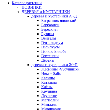
Каталог растений
НОВИНКИ
ДЕРЕВЬЯ и КУСТАРНИКИ
деревья и кустарники А~Д
Багрянник японский
Барбарисы
Бересклет
Бузины
Вейгелы
Гептакодиум
Гибискусы
Гинкго Билоба
Гортензии
Дёрены
деревья и кустарники Ж~П
Жасмины~Чубушники
Ивы ~ Salix
Калины
Катальпа
Клёны
Крушина
Леукотое
Магнолии
Миндаль
Мирикария