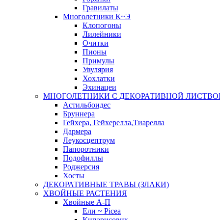
Гравилаты
Многолетники К~Э
Клопогоны
Лилейники
Очитки
Пионы
Примулы
Увулярия
Хохлатки
Эхинацеи
МНОГОЛЕТНИКИ С ДЕКОРАТИВНОЙ ЛИСТВО
Астильбоидес
Бруннера
Гейхера, Гейхерелла,Тиарелла
Дармера
Леукосцептрум
Папоротники
Подофиллы
Роджерсия
Хосты
ДЕКОРАТИВНЫЕ ТРАВЫ (ЗЛАКИ)
ХВОЙНЫЕ РАСТЕНИЯ
Хвойные А-П
Ели ~ Picea
Кипарисовик