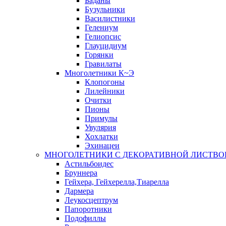
Баданы
Бузульники
Василистники
Гелениум
Гелиопсис
Глауцидиум
Горянки
Гравилаты
Многолетники К~Э
Клопогоны
Лилейники
Очитки
Пионы
Примулы
Увулярия
Хохлатки
Эхинацеи
МНОГОЛЕТНИКИ С ДЕКОРАТИВНОЙ ЛИСТВО
Астильбоидес
Бруннера
Гейхера, Гейхерелла,Тиарелла
Дармера
Леукосцептрум
Папоротники
Подофиллы