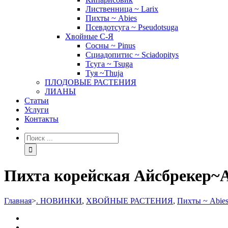
Лиственница ~ Larix
Пихты ~ Abies
Псевдотсуга ~ Pseudotsuga
Хвойные С-Я
Сосны ~ Pinus
Сциадопитис ~ Sciadopitys
Тсуга ~ Tsuga
Туя ~Thuja
ПЛОДОВЫЕ РАСТЕНИЯ
ЛИАНЫ
Статьи
Услуги
Контакты
Пихта корейская Айсбрекер~Аb
Главная
>
. НОВИНКИ
,
ХВОЙНЫЕ РАСТЕНИЯ
,
Пихты ~ Abie