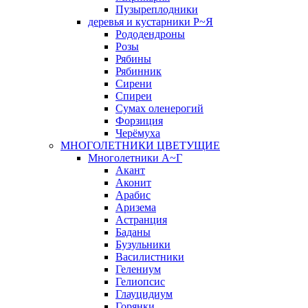
Пузыреплодники
деревья и кустарники Р~Я
Рододендроны
Розы
Рябины
Рябинник
Сирени
Спиреи
Сумах оленерогий
Форзиция
Черёмуха
МНОГОЛЕТНИКИ ЦВЕТУЩИЕ
Многолетники А~Г
Акант
Аконит
Арабис
Аризема
Астранция
Баданы
Бузульники
Василистники
Гелениум
Гелиопсис
Глауцидиум
Горянки