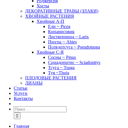
Роджерсия
Хосты
ДЕКОРАТИВНЫЕ ТРАВЫ (ЗЛАКИ)
ХВОЙНЫЕ РАСТЕНИЯ
Хвойные А-П
Ели ~ Picea
Кипарисовик
Лиственница ~ Larix
Пихты ~ Abies
Псевдотсуга ~ Pseudotsuga
Хвойные С-Я
Сосны ~ Pinus
Сциадопитис ~ Sciadopitys
Тсуга ~ Tsuga
Туя ~Thuja
ПЛОДОВЫЕ РАСТЕНИЯ
ЛИАНЫ
Статьи
Услуги
Контакты
Главная