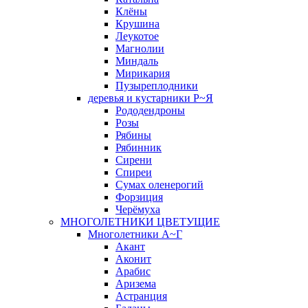
Клёны
Крушина
Леукотое
Магнолии
Миндаль
Мирикария
Пузыреплодники
деревья и кустарники Р~Я
Рододендроны
Розы
Рябины
Рябинник
Сирени
Спиреи
Сумах оленерогий
Форзиция
Черёмуха
МНОГОЛЕТНИКИ ЦВЕТУЩИЕ
Многолетники А~Г
Акант
Аконит
Арабис
Аризема
Астранция