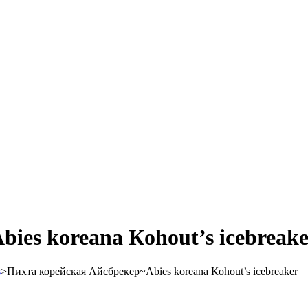
ies koreana Кohout’s icebreake
s
>
Пихта корейская Айсбрекер~Аbies koreana Кohout’s icebreaker