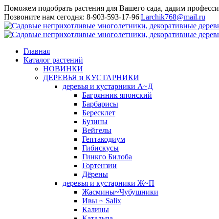
Поможем подобрать растения для Вашего сада, дадим професси
Toggle
Позвоните нам сегодня: 8-903-593-17-96
|
Larchik768@mail.ru
SlidingBar
Area
Главная
Каталог растений
НОВИНКИ
ДЕРЕВЬЯ и КУСТАРНИКИ
деревья и кустарники А~Д
Багрянник японский
Барбарисы
Бересклет
Бузины
Вейгелы
Гептакодиум
Гибискусы
Гинкго Билоба
Гортензии
Дёрены
деревья и кустарники Ж~П
Жасмины~Чубушники
Ивы ~ Salix
Калины
Катальпа