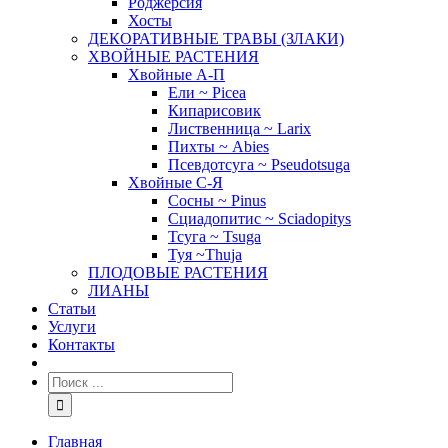
Роджерсия
Хосты
ДЕКОРАТИВНЫЕ ТРАВЫ (ЗЛАКИ)
ХВОЙНЫЕ РАСТЕНИЯ
Хвойные А-П
Ели ~ Picea
Кипарисовик
Лиственница ~ Larix
Пихты ~ Abies
Псевдотсуга ~ Pseudotsuga
Хвойные С-Я
Сосны ~ Pinus
Сциадопитис ~ Sciadopitys
Тсуга ~ Tsuga
Туя ~Thuja
ПЛОДОВЫЕ РАСТЕНИЯ
ЛИАНЫ
Статьи
Услуги
Контакты
Главная