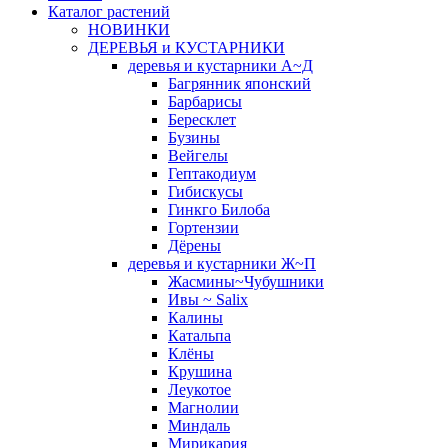
Каталог растений
НОВИНКИ
ДЕРЕВЬЯ и КУСТАРНИКИ
деревья и кустарники А~Д
Багрянник японский
Барбарисы
Бересклет
Бузины
Вейгелы
Гептакодиум
Гибискусы
Гинкго Билоба
Гортензии
Дёрены
деревья и кустарники Ж~П
Жасмины~Чубушники
Ивы ~ Salix
Калины
Катальпа
Клёны
Крушина
Леукотое
Магнолии
Миндаль
Мирикария