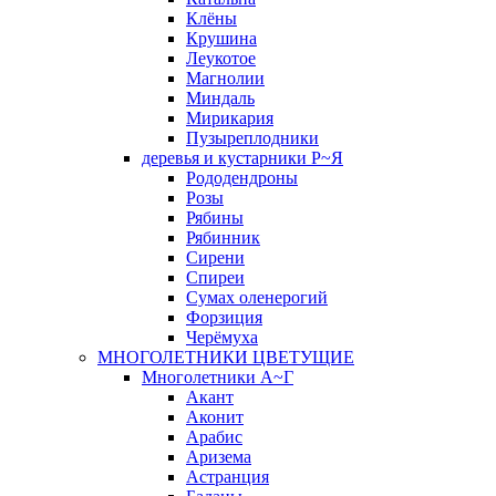
Клёны
Крушина
Леукотое
Магнолии
Миндаль
Мирикария
Пузыреплодники
деревья и кустарники Р~Я
Рододендроны
Розы
Рябины
Рябинник
Сирени
Спиреи
Сумах оленерогий
Форзиция
Черёмуха
МНОГОЛЕТНИКИ ЦВЕТУЩИЕ
Многолетники А~Г
Акант
Аконит
Арабис
Аризема
Астранция