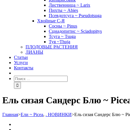
Лиственница ~ Larix
Пихты ~ Abies
Псевдотсуга ~ Pseudotsuga
Хвойные С-Я
Сосны ~ Pinus
Сциадопитис ~ Sciadopitys
Тсуга ~ Tsuga
Туя ~Thuja
ПЛОДОВЫЕ РАСТЕНИЯ
ЛИАНЫ
Статьи
Услуги
Контакты
Ель сизая Сандерс Блю ~ Picea
Главная
>
Ели ~ Picea
,
. НОВИНКИ
>
Ель сизая Сандерс Блю ~ Pic