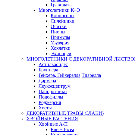
Гравилаты
Многолетники К~Э
Клопогоны
Лилейники
Очитки
Пионы
Примулы
Увулярия
Хохлатки
Эхинацеи
МНОГОЛЕТНИКИ С ДЕКОРАТИВНОЙ ЛИСТВО
Астильбоидес
Бруннера
Гейхера, Гейхерелла,Тиарелла
Дармера
Леукосцептрум
Папоротники
Подофиллы
Роджерсия
Хосты
ДЕКОРАТИВНЫЕ ТРАВЫ (ЗЛАКИ)
ХВОЙНЫЕ РАСТЕНИЯ
Хвойные А-П
Ели ~ Picea
Кипарисовик