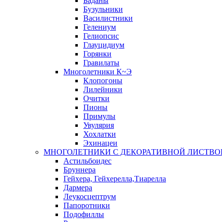
Баданы
Бузульники
Василистники
Гелениум
Гелиопсис
Глауцидиум
Горянки
Гравилаты
Многолетники К~Э
Клопогоны
Лилейники
Очитки
Пионы
Примулы
Увулярия
Хохлатки
Эхинацеи
МНОГОЛЕТНИКИ С ДЕКОРАТИВНОЙ ЛИСТВО
Астильбоидес
Бруннера
Гейхера, Гейхерелла,Тиарелла
Дармера
Леукосцептрум
Папоротники
Подофиллы