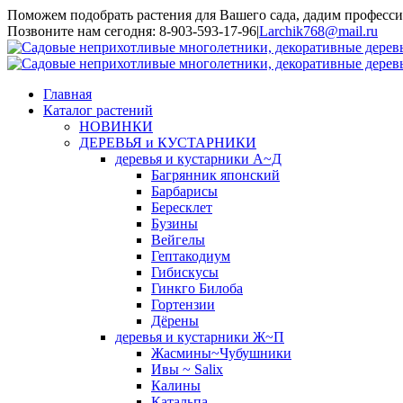
Поможем подобрать растения для Вашего сада, дадим професси
Toggle
Позвоните нам сегодня: 8-903-593-17-96
|
Larchik768@mail.ru
SlidingBar
Area
Главная
Каталог растений
НОВИНКИ
ДЕРЕВЬЯ и КУСТАРНИКИ
деревья и кустарники А~Д
Багрянник японский
Барбарисы
Бересклет
Бузины
Вейгелы
Гептакодиум
Гибискусы
Гинкго Билоба
Гортензии
Дёрены
деревья и кустарники Ж~П
Жасмины~Чубушники
Ивы ~ Salix
Калины
Катальпа