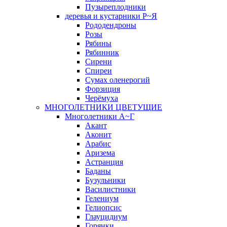
Пузыреплодники
деревья и кустарники Р~Я
Рододендроны
Розы
Рябины
Рябинник
Сирени
Спиреи
Сумах оленерогий
Форзиция
Черёмуха
МНОГОЛЕТНИКИ ЦВЕТУЩИЕ
Многолетники А~Г
Акант
Аконит
Арабис
Аризема
Астранция
Баданы
Бузульники
Василистники
Гелениум
Гелиопсис
Глауцидиум
Горянки