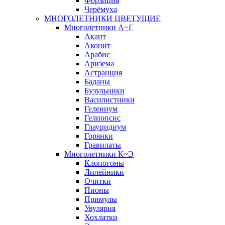
Форзиция
Черёмуха
МНОГОЛЕТНИКИ ЦВЕТУЩИЕ
Многолетники А~Г
Акант
Аконит
Арабис
Аризема
Астранция
Баданы
Бузульники
Василистники
Гелениум
Гелиопсис
Глауцидиум
Горянки
Гравилаты
Многолетники К~Э
Клопогоны
Лилейники
Очитки
Пионы
Примулы
Увулярия
Хохлатки