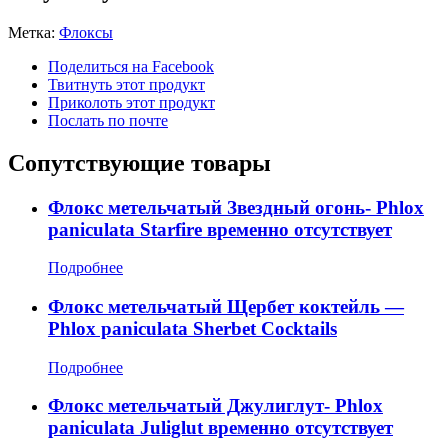
Метка:
Флоксы
Поделиться на Facebook
Твитнуть этот продукт
Приколоть этот продукт
Послать по почте
Сопутствующие товары
Флокс метельчатый Звездный огонь- Phlox
paniculata Starfire временно отсутствует
Подробнее
Флокс метельчатый Щербет коктейль —
Phlox paniculata Sherbet Cocktails
Подробнее
Флокс метельчатый Джулиглут- Phlox
paniculata Juliglut временно отсутствует