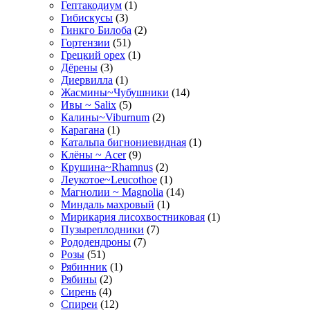
Гептакодиум
(1)
Гибискусы
(3)
Гинкго Билоба
(2)
Гортензии
(51)
Грецкий орех
(1)
Дёрены
(3)
Диервилла
(1)
Жасмины~Чубушники
(14)
Ивы ~ Salix
(5)
Калины~Viburnum
(2)
Карагана
(1)
Катальпа бигнониевидная
(1)
Клёны ~ Acer
(9)
Крушина~Rhamnus
(2)
Леукотое~Leucothoe
(1)
Магнолии ~ Magnolia
(14)
Миндаль махровый
(1)
Мирикария лисохвостниковая
(1)
Пузыреплодники
(7)
Рододендроны
(7)
Розы
(51)
Рябинник
(1)
Рябины
(2)
Сирень
(4)
Спиреи
(12)