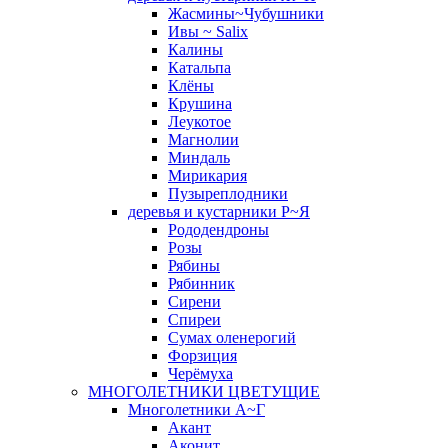
Жасмины~Чубушники
Ивы ~ Salix
Калины
Катальпа
Клёны
Крушина
Леукотое
Магнолии
Миндаль
Мирикария
Пузыреплодники
деревья и кустарники Р~Я
Рододендроны
Розы
Рябины
Рябинник
Сирени
Спиреи
Сумах оленерогий
Форзиция
Черёмуха
МНОГОЛЕТНИКИ ЦВЕТУЩИЕ
Многолетники А~Г
Акант
Аконит