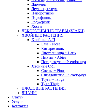
Дармера
Леукосцептрум
Папоротники
Подофиллы
Роджерсия
Хосты
ДЕКОРАТИВНЫЕ ТРАВЫ (ЗЛАКИ)
ХВОЙНЫЕ РАСТЕНИЯ
Хвойные А-П
Ели ~ Picea
Кипарисовик
Лиственница ~ Larix
Пихты ~ Abies
Псевдотсуга ~ Pseudotsuga
Хвойные С-Я
Сосны ~ Pinus
Сциадопитис ~ Sciadopitys
Тсуга ~ Tsuga
Туя ~Thuja
ПЛОДОВЫЕ РАСТЕНИЯ
ЛИАНЫ
Статьи
Услуги
Контакты