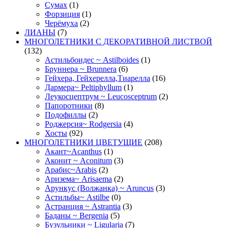
Сумах
(1)
Форзиция
(1)
Черёмуха
(2)
ЛИАНЫ
(7)
МНОГОЛЕТНИКИ С ДЕКОРАТИВНОЙ ЛИСТВОЙ
(132)
Астильбоидес ~ Astilboides
(1)
Бруннера ~ Brunnera
(6)
Гейхера, Гейхерелла,Тиарелла
(16)
Дармера~ Peltiphyllum
(1)
Леукосцептрум ~ Leucosceptrum
(2)
Папоротники
(8)
Подофиллы
(2)
Роджерсия~ Rodgersia
(4)
Хосты
(92)
МНОГОЛЕТНИКИ ЦВЕТУЩИЕ
(208)
Акант~Acanthus
(1)
Аконит ~ Aconitum
(3)
Арабис~Arabis
(2)
Аризема~ Arisaema
(2)
Арункус (Волжанка) ~ Aruncus
(3)
Астильбы~ Astilbe
(0)
Астранция ~ Astrantia
(3)
Баданы ~ Bergenia
(5)
Бузульники ~ Ligularia
(7)