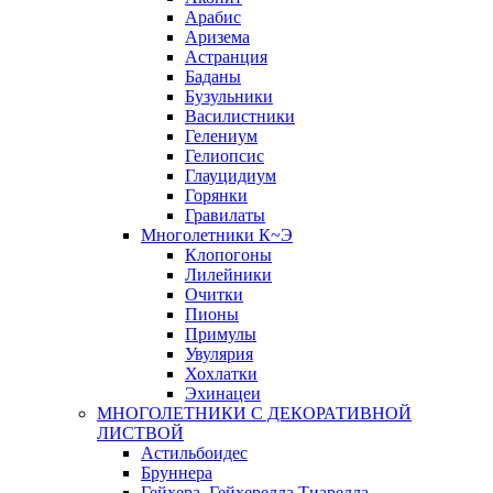
Арабис
Аризема
Астранция
Баданы
Бузульники
Василистники
Гелениум
Гелиопсис
Глауцидиум
Горянки
Гравилаты
Многолетники К~Э
Клопогоны
Лилейники
Очитки
Пионы
Примулы
Увулярия
Хохлатки
Эхинацеи
МНОГОЛЕТНИКИ С ДЕКОРАТИВНОЙ
ЛИСТВОЙ
Астильбоидес
Бруннера
Гейхера, Гейхерелла,Тиарелла