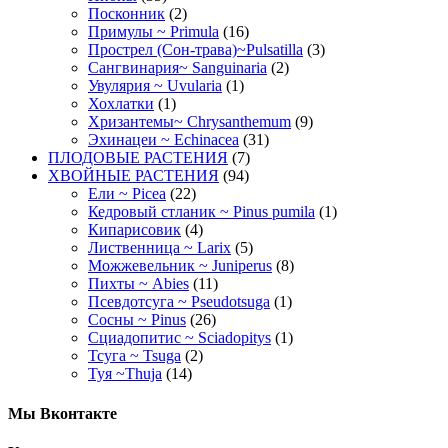
Посконник
(2)
Примулы ~ Primula
(16)
Прострел (Сон-трава)~Pulsatilla
(3)
Сангвинария~ Sanguinaria
(2)
Увулярия ~ Uvularia
(1)
Хохлатки
(1)
Хризантемы~ Chrysanthemum
(9)
Эхинацеи ~ Echinacea
(31)
ПЛОДОВЫЕ РАСТЕНИЯ
(7)
ХВОЙНЫЕ РАСТЕНИЯ
(94)
Ели ~ Picea
(22)
Кедровый стланик ~ Pinus pumila
(1)
Кипарисовик
(4)
Лиственница ~ Larix
(5)
Можжевельник ~ Juniperus
(8)
Пихты ~ Abies
(11)
Псевдотсуга ~ Pseudotsuga
(1)
Сосны ~ Pinus
(26)
Сциадопитис ~ Sciadopitys
(1)
Тсуга ~ Tsuga
(2)
Туя ~Thuja
(14)
Мы Вконтакте