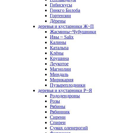
Гибискусы
Гинкго Билоба
Гортензии
Дёрены
деревья и кустарники Ж~П
Жасмины~Чубушники
Ивы ~ Salix
Калины
Катальпа
Клёны
Крушина
Леукотое
Магнолии
Миндаль
Мирикария
Пузыреплодники
деревья и кустарники Р~Я
Рододендроны
Розы
Рябины
Рябинник
Сирени
Спиреи
Сумах оленерогий