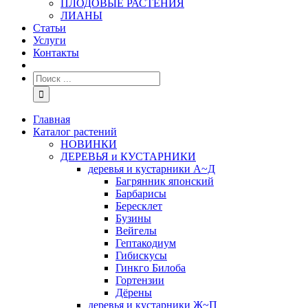
ПЛОДОВЫЕ РАСТЕНИЯ
ЛИАНЫ
Статьи
Услуги
Контакты
Главная
Каталог растений
НОВИНКИ
ДЕРЕВЬЯ и КУСТАРНИКИ
деревья и кустарники А~Д
Багрянник японский
Барбарисы
Бересклет
Бузины
Вейгелы
Гептакодиум
Гибискусы
Гинкго Билоба
Гортензии
Дёрены
деревья и кустарники Ж~П