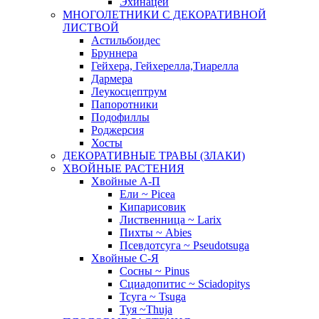
Эхинацеи
МНОГОЛЕТНИКИ С ДЕКОРАТИВНОЙ
ЛИСТВОЙ
Астильбоидес
Бруннера
Гейхера, Гейхерелла,Тиарелла
Дармера
Леукосцептрум
Папоротники
Подофиллы
Роджерсия
Хосты
ДЕКОРАТИВНЫЕ ТРАВЫ (ЗЛАКИ)
ХВОЙНЫЕ РАСТЕНИЯ
Хвойные А-П
Ели ~ Picea
Кипарисовик
Лиственница ~ Larix
Пихты ~ Abies
Псевдотсуга ~ Pseudotsuga
Хвойные С-Я
Сосны ~ Pinus
Сциадопитис ~ Sciadopitys
Тсуга ~ Tsuga
Туя ~Thuja