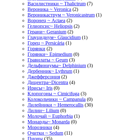
Василистники ~ Thalictrum
(7)
Вероника ~ Veronica
(2)
Вероникаструм ~ Veronicastrum
(1)
Воронец ~ Actaea
(2)
Гелиопсис~ Heliopsis
(2)
Герани~ Geranium
(2)
Глауцидиум~ Glaucidium
(1)
Горец ~ Persicária
(1)
Горянки
(2)
Горянки~ Epimedium
(0)
Гравилаты ~ Geum
(3)
Дельфиниумы~ Delphinium
(3)
Дербенник~ Lythrum
(1)
Джефферсония
(2)
Дицентра~Dicentra
(4)
Ирисы~ Iris
(0)
Клопогоны ~ Cimicifuga
(3)
Колокольчики ~ Campanula
(0)
Лилейники ~ Hemerocallis
(30)
Лилии~ Lilium
(0)
Молочай ~ Euphorbia
(1)
Монарды~ Monarda
(0)
Морозники
(4)
Очитки ~ Sedum
(11)
Пионы
(35)