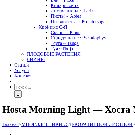
Кипарисовик
Лиственница ~ Larix
Пихты ~ Abies
Псевдотсуга ~ Pseudotsuga
Хвойные С-Я
Сосны ~ Pinus
Сциадопитис ~ Sciadopitys
Тсуга ~ Tsuga
Туя ~Thuja
ПЛОДОВЫЕ РАСТЕНИЯ
ЛИАНЫ
Статьи
Услуги
Контакты
Hosta Morning Light — Хоста
Главная
>
МНОГОЛЕТНИКИ С ДЕКОРАТИВНОЙ ЛИСТВОЙ