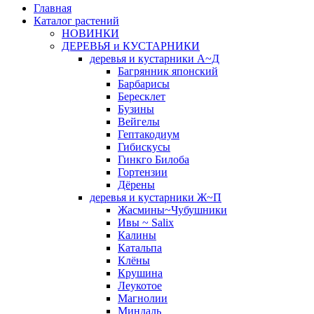
Главная
Каталог растений
НОВИНКИ
ДЕРЕВЬЯ и КУСТАРНИКИ
деревья и кустарники А~Д
Багрянник японский
Барбарисы
Бересклет
Бузины
Вейгелы
Гептакодиум
Гибискусы
Гинкго Билоба
Гортензии
Дёрены
деревья и кустарники Ж~П
Жасмины~Чубушники
Ивы ~ Salix
Калины
Катальпа
Клёны
Крушина
Леукотое
Магнолии
Миндаль