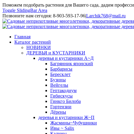
Поможем подобрать растения для Вашего сада, дадим професси
Toggle SlidingBar Area
Позвоните нам сегодня: 8-903-593-17-96
|
Larchik768@mail.ru
Главная
Каталог растений
НОВИНКИ
ДЕРЕВЬЯ и КУСТАРНИКИ
деревья и кустарники А~Д
Багрянник японский
Барбарисы
Бересклет
Бузины
Вейгелы
Гептакодиум
Гибискусы
Гинкго Билоба
Гортензии
Дёрены
деревья и кустарники Ж~П
Жасмины~Чубушники
Ивы ~ Salix
Калины