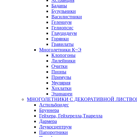
Астранция
Баданы
Бузульники
Василистники
Гелениум
Гелиопсис
Глауцидиум
Горянки
Гравилаты
Многолетники К~Э
Клопогоны
Лилейники
Очитки
Пионы
Примулы
Увулярия
Хохлатки
Эхинацеи
МНОГОЛЕТНИКИ С ДЕКОРАТИВНОЙ ЛИСТВО
Астильбоидес
Бруннера
Гейхера, Гейхерелла,Тиарелла
Дармера
Леукосцептрум
Папоротники