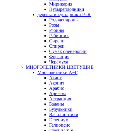
Мирикария
Пузыреплодники
деревья и кустарники Р~Я
Рододендроны
Розы
Рябины
Рябинник
Сирени
Спиреи
Сумах оленерогий
Форзиция
Черёмуха
МНОГОЛЕТНИКИ ЦВЕТУЩИЕ
Многолетники А~Г
Акант
Аконит
Арабис
Аризема
Астранция
Баданы
Бузульники
Василистники
Гелениум
Гелиопсис
Глауцидиум