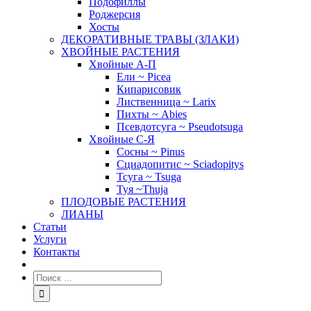
Подофиллы
Роджерсия
Хосты
ДЕКОРАТИВНЫЕ ТРАВЫ (ЗЛАКИ)
ХВОЙНЫЕ РАСТЕНИЯ
Хвойные А-П
Ели ~ Picea
Кипарисовик
Лиственница ~ Larix
Пихты ~ Abies
Псевдотсуга ~ Pseudotsuga
Хвойные С-Я
Сосны ~ Pinus
Сциадопитис ~ Sciadopitys
Тсуга ~ Tsuga
Туя ~Thuja
ПЛОДОВЫЕ РАСТЕНИЯ
ЛИАНЫ
Статьи
Услуги
Контакты