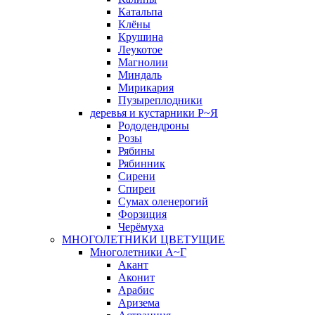
Катальпа
Клёны
Крушина
Леукотое
Магнолии
Миндаль
Мирикария
Пузыреплодники
деревья и кустарники Р~Я
Рододендроны
Розы
Рябины
Рябинник
Сирени
Спиреи
Сумах оленерогий
Форзиция
Черёмуха
МНОГОЛЕТНИКИ ЦВЕТУЩИЕ
Многолетники А~Г
Акант
Аконит
Арабис
Аризема