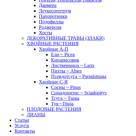
Дармера
Леукосцептрум
Папоротники
Подофиллы
Роджерсия
Хосты
ДЕКОРАТИВНЫЕ ТРАВЫ (ЗЛАКИ)
ХВОЙНЫЕ РАСТЕНИЯ
Хвойные А-П
Ели ~ Picea
Кипарисовик
Лиственница ~ Larix
Пихты ~ Abies
Псевдотсуга ~ Pseudotsuga
Хвойные С-Я
Сосны ~ Pinus
Сциадопитис ~ Sciadopitys
Тсуга ~ Tsuga
Туя ~Thuja
ПЛОДОВЫЕ РАСТЕНИЯ
ЛИАНЫ
Статьи
Услуги
Контакты