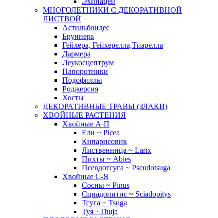
Эхинацеи
МНОГОЛЕТНИКИ С ДЕКОРАТИВНОЙ
ЛИСТВОЙ
Астильбоидес
Бруннера
Гейхера, Гейхерелла,Тиарелла
Дармера
Леукосцептрум
Папоротники
Подофиллы
Роджерсия
Хосты
ДЕКОРАТИВНЫЕ ТРАВЫ (ЗЛАКИ)
ХВОЙНЫЕ РАСТЕНИЯ
Хвойные А-П
Ели ~ Picea
Кипарисовик
Лиственница ~ Larix
Пихты ~ Abies
Псевдотсуга ~ Pseudotsuga
Хвойные С-Я
Сосны ~ Pinus
Сциадопитис ~ Sciadopitys
Тсуга ~ Tsuga
Туя ~Thuja