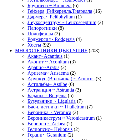
Бруннера ~ Brunnera
(6)
Гейхера, Гейхерелла,Тиарелла
(16)
Дармера~ Peltiphyllum
(1)
Леукосцептрум ~ Leucosceptrum
(2)
Папоротники
(8)
Подофиллы
(2)
Роджерсия~ Rodgersia
(4)
Хосты
(92)
МНОГОЛЕТНИКИ ЦВЕТУЩИЕ
(208)
Акант~Acanthus
(1)
Аконит ~ Aconitum
(3)
Арабис~Arabis
(2)
Аризема~ Arisaema
(2)
Арункус (Волжанка) ~ Aruncus
(3)
Астильбы~ Astilbe
(0)
Астранция ~ Astrantia
(3)
Баданы ~ Bergenia
(5)
Бузульники ~ Ligularia
(7)
Василистники ~ Thalictrum
(7)
Вероника ~ Veronica
(2)
Вероникаструм ~ Veronicastrum
(1)
Воронец ~ Actaea
(2)
Гелиопсис~ Heliopsis
(2)
Герани~ Geranium
(2)