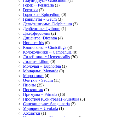
Глауцидиум~ Glaucidium
(1)
Горец ~ Persicária
(1)
Горянки
(2)
Горянки~ Epimedium
(0)
Гравилаты ~ Geum
(3)
Дельфиниумы~ Delphinium
(3)
Дербенник~ Lythrum
(1)
Джефферсония
(2)
Дицентра~Dicentra
(4)
Ирисы~ Iris
(0)
Клопогоны ~ Cimicifuga
(3)
Колокольчики ~ Campanula
(0)
Лилейники ~ Hemerocallis
(30)
Лилии~ Lilium
(0)
Молочай ~ Euphorbia
(1)
Монарды~ Monarda
(0)
Морозники
(4)
Очитки ~ Sedum
(11)
Пионы
(35)
Посконник
(2)
Примулы ~ Primula
(16)
Прострел (Сон-трава)~Pulsatilla
(3)
Сангвинария~ Sanguinaria
(2)
Увулярия ~ Uvularia
(1)
Хохлатки
(1)