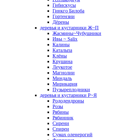
Гибискусы
Гинкго Билоба
Гортензии
Дёрены
деревья и кустарники Ж~П
Жасмины~Чубушники
Ивы ~ Salix
Калины
Катальпа
Клёны
Крушина
Леукотое
Магнолии
Миндаль
Мирикария
Пузыреплодники
деревья и кустарники Р~Я
Рододендроны
Розы
Рябины
Рябинник
Сирени
Спиреи
Сумах оленерогий