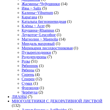
Жасмины~Чубушники
(14)
Ивы ~ Salix
(5)
Калины~Viburnum
(2)
Карагана
(1)
Катальпа бигнониевидная
(1)
Клёны ~ Acer
(9)
Крушина~Rhamnus
(2)
Леукотое~Leucothoe
(1)
Магнолии ~ Magnolia
(14)
Миндаль махровый
(1)
Мирикария лисохвостниковая
(1)
Пузыреплодники
(7)
Рододендроны
(7)
Розы
(51)
Рябинник
(1)
Рябины
(2)
Сирень
(4)
Спиреи
(12)
Сумах
(1)
Форзиция
(1)
Черёмуха
(2)
ЛИАНЫ
(7)
МНОГОЛЕТНИКИ С ДЕКОРАТИВНОЙ ЛИСТВОЙ
(132)
Астильбоидес ~ Astilboides
(1)