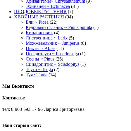
Хризантемы~ Chrysanthemum
(9)
Эхинацеи ~ Echinacea
(31)
ПЛОДОВЫЕ РАСТЕНИЯ
(7)
ХВОЙНЫЕ РАСТЕНИЯ
(94)
Ели ~ Picea
(22)
Кедровый стланик ~ Pinus pumila
(1)
Кипарисовик
(4)
Лиственница ~ Larix
(5)
Можжевельник ~ Juniperus
(8)
Пихты ~ Abies
(11)
Псевдотсуга ~ Pseudotsuga
(1)
Сосны ~ Pinus
(26)
Сциадопитис ~ Sciadopitys
(1)
Тсуга ~ Tsuga
(2)
Туя ~Thuja
(14)
Мы Вконтакте
Контакты:
тел: 8-903-593-17-96 Лариса Григорьевна
Наш старый сайт: