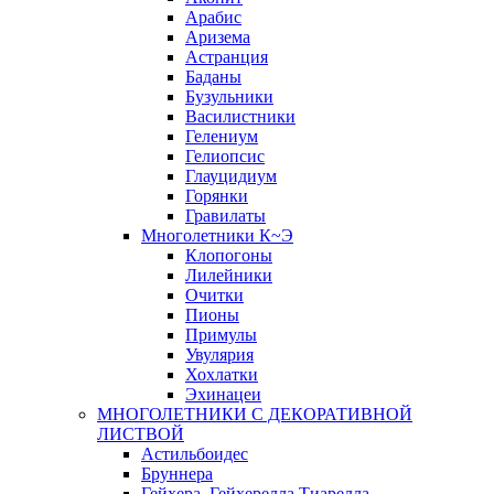
Арабис
Аризема
Астранция
Баданы
Бузульники
Василистники
Гелениум
Гелиопсис
Глауцидиум
Горянки
Гравилаты
Многолетники К~Э
Клопогоны
Лилейники
Очитки
Пионы
Примулы
Увулярия
Хохлатки
Эхинацеи
МНОГОЛЕТНИКИ С ДЕКОРАТИВНОЙ
ЛИСТВОЙ
Астильбоидес
Бруннера
Гейхера, Гейхерелла,Тиарелла