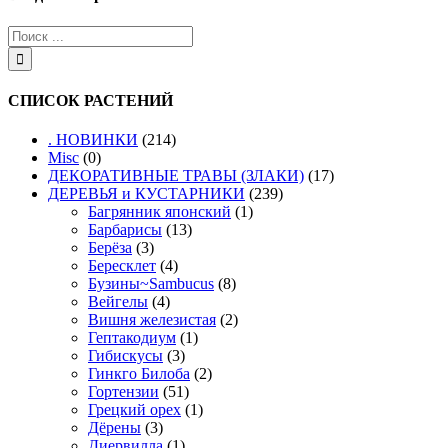
СПИСОК РАСТЕНИЙ
. НОВИНКИ
(214)
Misc
(0)
ДЕКОРАТИВНЫЕ ТРАВЫ (ЗЛАКИ)
(17)
ДЕРЕВЬЯ и КУСТАРНИКИ
(239)
Багрянник японский
(1)
Барбарисы
(13)
Берёза
(3)
Бересклет
(4)
Бузины~Sambucus
(8)
Вейгелы
(4)
Вишня железистая
(2)
Гептакодиум
(1)
Гибискусы
(3)
Гинкго Билоба
(2)
Гортензии
(51)
Грецкий орех
(1)
Дёрены
(3)
Диервилла
(1)