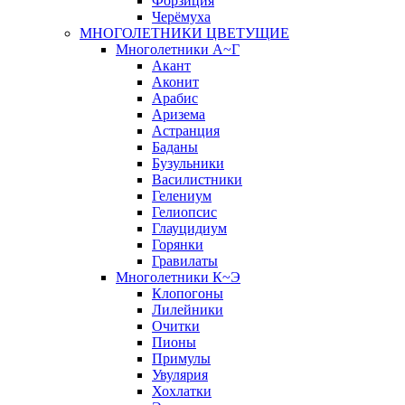
Форзиция
Черёмуха
МНОГОЛЕТНИКИ ЦВЕТУЩИЕ
Многолетники А~Г
Акант
Аконит
Арабис
Аризема
Астранция
Баданы
Бузульники
Василистники
Гелениум
Гелиопсис
Глауцидиум
Горянки
Гравилаты
Многолетники К~Э
Клопогоны
Лилейники
Очитки
Пионы
Примулы
Увулярия
Хохлатки