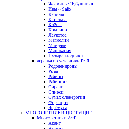
Жасмины~Чубушники
Ивы ~ Salix
Калины
Катальпа
Клёны
Крушина
Леукотое
Магнолии
Миндаль
Мирикария
Пузыреплодники
деревья и кустарники Р~Я
Рододендроны
Розы
Рябины
Рябинник
Сирени
Спиреи
Сумах оленерогий
Форзиция
Черёмуха
МНОГОЛЕТНИКИ ЦВЕТУЩИЕ
Многолетники А~Г
Акант
Аконит