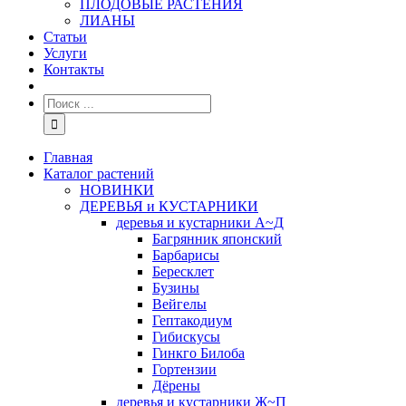
ПЛОДОВЫЕ РАСТЕНИЯ
ЛИАНЫ
Статьи
Услуги
Контакты
Главная
Каталог растений
НОВИНКИ
ДЕРЕВЬЯ и КУСТАРНИКИ
деревья и кустарники А~Д
Багрянник японский
Барбарисы
Бересклет
Бузины
Вейгелы
Гептакодиум
Гибискусы
Гинкго Билоба
Гортензии
Дёрены
деревья и кустарники Ж~П