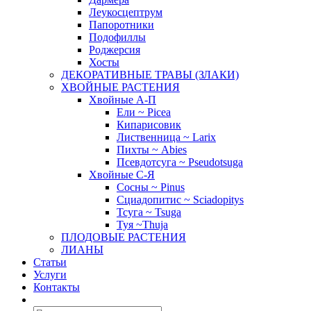
Леукосцептрум
Папоротники
Подофиллы
Роджерсия
Хосты
ДЕКОРАТИВНЫЕ ТРАВЫ (ЗЛАКИ)
ХВОЙНЫЕ РАСТЕНИЯ
Хвойные А-П
Ели ~ Picea
Кипарисовик
Лиственница ~ Larix
Пихты ~ Abies
Псевдотсуга ~ Pseudotsuga
Хвойные С-Я
Сосны ~ Pinus
Сциадопитис ~ Sciadopitys
Тсуга ~ Tsuga
Туя ~Thuja
ПЛОДОВЫЕ РАСТЕНИЯ
ЛИАНЫ
Статьи
Услуги
Контакты