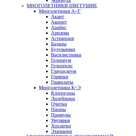
Черёмуха
МНОГОЛЕТНИКИ ЦВЕТУЩИЕ
Многолетники А~Г
Акант
Аконит
Арабис
Аризема
Астранция
Баданы
Бузульники
Василистники
Гелениум
Гелиопсис
Глауцидиум
Горянки
Гравилаты
Многолетники К~Э
Клопогоны
Лилейники
Очитки
Пионы
Примулы
Увулярия
Хохлатки
Эхинацеи