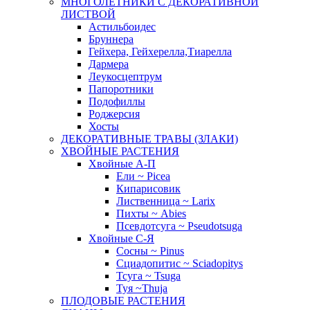
МНОГОЛЕТНИКИ С ДЕКОРАТИВНОЙ
ЛИСТВОЙ
Астильбоидес
Бруннера
Гейхера, Гейхерелла,Тиарелла
Дармера
Леукосцептрум
Папоротники
Подофиллы
Роджерсия
Хосты
ДЕКОРАТИВНЫЕ ТРАВЫ (ЗЛАКИ)
ХВОЙНЫЕ РАСТЕНИЯ
Хвойные А-П
Ели ~ Picea
Кипарисовик
Лиственница ~ Larix
Пихты ~ Abies
Псевдотсуга ~ Pseudotsuga
Хвойные С-Я
Сосны ~ Pinus
Сциадопитис ~ Sciadopitys
Тсуга ~ Tsuga
Туя ~Thuja
ПЛОДОВЫЕ РАСТЕНИЯ