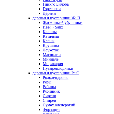
Гинкго Билоба
Гортензии
Дёрены
деревья и кустарники Ж~П
Жасмины~Чубушники
Ивы ~ Salix
Калины
Катальпа
Клёны
Крушина
Леукотое
Магнолии
Миндаль
Мирикария
Пузыреплодники
деревья и кустарники Р~Я
Рододендроны
Розы
Рябины
Рябинник
Сирени
Спиреи
Сумах оленерогий
Форзиция