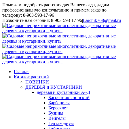
Поможем подобрать растения для Вашего сада, дадим
профессиональную консультацию и примем заказ по
телефону: 8-903-593-17-96
Toggle
Позвоните нам сегодня: 8-903-593-17-96
|
Larchik768@mail.ru
SlidingBar
Area
Главная
Каталог растений
НОВИНКИ
ДЕРЕВЬЯ и КУСТАРНИКИ
деревья и кустарники А~Д
Багрянник японский
Барбарисы
Бересклет
Бузины
Вейгелы
Гептакодиум
Гибискусы