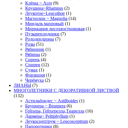
Клёны ~ Acer
(9)
Крушина~Rhamnus
(2)
Леукотое~Leucothoe
(1)
Магнолии ~ Magnolia
(14)
Миндаль махровый
(1)
Мирикария лисохвостниковая
(1)
Пузыреплодники
(7)
Рододендроны
(7)
Розы
(51)
Рябинник
(1)
Рябины
(2)
Сирень
(4)
Спиреи
(12)
Сумах
(1)
Форзиция
(1)
Черёмуха
(2)
ЛИАНЫ
(7)
МНОГОЛЕТНИКИ С ДЕКОРАТИВНОЙ ЛИСТВОЙ
(132)
Астильбоидес ~ Astilboides
(1)
Бруннера ~ Brunnera
(6)
Гейхера, Гейхерелла,Тиарелла
(16)
Дармера~ Peltiphyllum
(1)
Леукосцептрум ~ Leucosceptrum
(2)
Папоротники
(8)