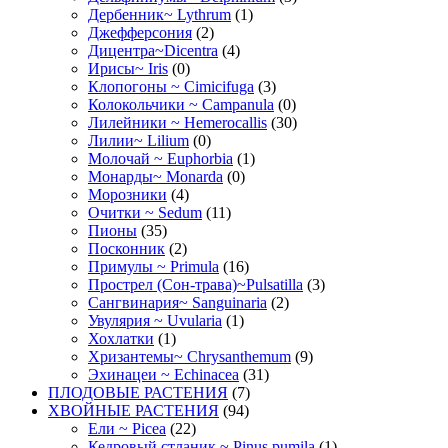
Дербенник~ Lythrum
(1)
Джефферсония
(2)
Дицентра~Dicentra
(4)
Ирисы~ Iris
(0)
Клопогоны ~ Cimicifuga
(3)
Колокольчики ~ Campanula
(0)
Лилейники ~ Hemerocallis
(30)
Лилии~ Lilium
(0)
Молочай ~ Euphorbia
(1)
Монарды~ Monarda
(0)
Морозники
(4)
Очитки ~ Sedum
(11)
Пионы
(35)
Посконник
(2)
Примулы ~ Primula
(16)
Прострел (Сон-трава)~Pulsatilla
(3)
Сангвинария~ Sanguinaria
(2)
Увулярия ~ Uvularia
(1)
Хохлатки
(1)
Хризантемы~ Chrysanthemum
(9)
Эхинацеи ~ Echinacea
(31)
ПЛОДОВЫЕ РАСТЕНИЯ
(7)
ХВОЙНЫЕ РАСТЕНИЯ
(94)
Ели ~ Picea
(22)
Кедровый стланик ~ Pinus pumila
(1)