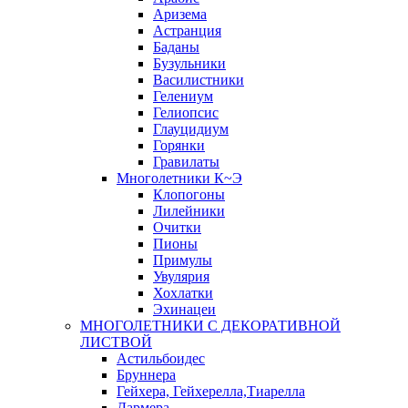
Аризема
Астранция
Баданы
Бузульники
Василистники
Гелениум
Гелиопсис
Глауцидиум
Горянки
Гравилаты
Многолетники К~Э
Клопогоны
Лилейники
Очитки
Пионы
Примулы
Увулярия
Хохлатки
Эхинацеи
МНОГОЛЕТНИКИ С ДЕКОРАТИВНОЙ
ЛИСТВОЙ
Астильбоидес
Бруннера
Гейхера, Гейхерелла,Тиарелла
Дармера