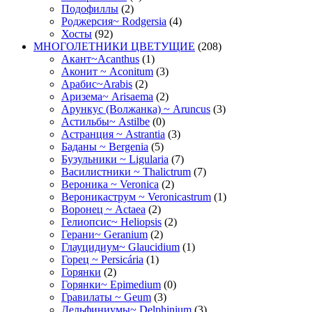
Подофиллы
(2)
Роджерсия~ Rodgersia
(4)
Хосты
(92)
МНОГОЛЕТНИКИ ЦВЕТУЩИЕ
(208)
Акант~Acanthus
(1)
Аконит ~ Aconitum
(3)
Арабис~Arabis
(2)
Аризема~ Arisaema
(2)
Арункус (Волжанка) ~ Aruncus
(3)
Астильбы~ Astilbe
(0)
Астранция ~ Astrantia
(3)
Баданы ~ Bergenia
(5)
Бузульники ~ Ligularia
(7)
Василистники ~ Thalictrum
(7)
Вероника ~ Veronica
(2)
Вероникаструм ~ Veronicastrum
(1)
Воронец ~ Actaea
(2)
Гелиопсис~ Heliopsis
(2)
Герани~ Geranium
(2)
Глауцидиум~ Glaucidium
(1)
Горец ~ Persicária
(1)
Горянки
(2)
Горянки~ Epimedium
(0)
Гравилаты ~ Geum
(3)
Дельфиниумы~ Delphinium
(3)