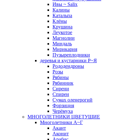
Ивы ~ Salix
Калины
Катальпа
Клёны
Крушина
Леукотое
Магнолии
Миндаль
Мирикария
Пузыреплодники
деревья и кустарники Р~Я
Рододендроны
Розы
Рябины
Рябинник
Сирени
Спиреи
Сумах оленерогий
Форзиция
Черёмуха
МНОГОЛЕТНИКИ ЦВЕТУЩИЕ
Многолетники А~Г
Акант
Аконит
Арабис