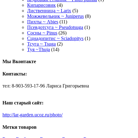
Кипарисовик
(4)
Лиственница ~ Larix
(5)
Можжевельник ~ Juniperus
(8)
Пихты ~ Abies
(11)
Псевдотсуга ~ Pseudotsuga
(1)
Сосны ~ Pinus
(26)
Сциадопитис ~ Sciadopitys
(1)
Тсуга ~ Tsuga
(2)
Туя ~Thuja
(14)
Мы Вконтакте
Контакты:
тел: 8-903-593-17-96 Лариса Григорьевна
Наш старый сайт:
http://lar-garden.ucoz.ru/photo/
Метки товаров