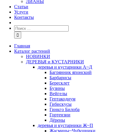
ЛИАНЫ
Статьи
Услуги
Контакты
Главная
Каталог растений
НОВИНКИ
ДЕРЕВЬЯ и КУСТАРНИКИ
деревья и кустарники А~Д
Багрянник японский
Барбарисы
Бересклет
Бузины
Вейгелы
Гептакодиум
Гибискусы
Гинкго Билоба
Гортензии
Дёрены
деревья и кустарники Ж~П
Жасмины~Чубушники