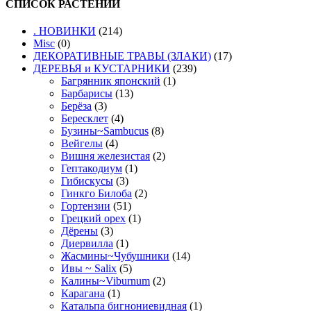
СПИСОК РАСТЕНИЙ
. НОВИНКИ
(214)
Misc
(0)
ДЕКОРАТИВНЫЕ ТРАВЫ (ЗЛАКИ)
(17)
ДЕРЕВЬЯ и КУСТАРНИКИ
(239)
Багрянник японский
(1)
Барбарисы
(13)
Берёза
(3)
Бересклет
(4)
Бузины~Sambucus
(8)
Вейгелы
(4)
Вишня железистая
(2)
Гептакодиум
(1)
Гибискусы
(3)
Гинкго Билоба
(2)
Гортензии
(51)
Грецкий орех
(1)
Дёрены
(3)
Диервилла
(1)
Жасмины~Чубушники
(14)
Ивы ~ Salix
(5)
Калины~Viburnum
(2)
Карагана
(1)
Катальпа бигнониевидная
(1)