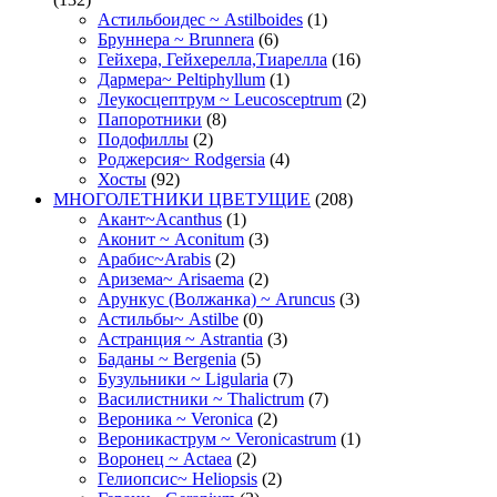
Астильбоидес ~ Astilboides
(1)
Бруннера ~ Brunnera
(6)
Гейхера, Гейхерелла,Тиарелла
(16)
Дармера~ Peltiphyllum
(1)
Леукосцептрум ~ Leucosceptrum
(2)
Папоротники
(8)
Подофиллы
(2)
Роджерсия~ Rodgersia
(4)
Хосты
(92)
МНОГОЛЕТНИКИ ЦВЕТУЩИЕ
(208)
Акант~Acanthus
(1)
Аконит ~ Aconitum
(3)
Арабис~Arabis
(2)
Аризема~ Arisaema
(2)
Арункус (Волжанка) ~ Aruncus
(3)
Астильбы~ Astilbe
(0)
Астранция ~ Astrantia
(3)
Баданы ~ Bergenia
(5)
Бузульники ~ Ligularia
(7)
Василистники ~ Thalictrum
(7)
Вероника ~ Veronica
(2)
Вероникаструм ~ Veronicastrum
(1)
Воронец ~ Actaea
(2)
Гелиопсис~ Heliopsis
(2)