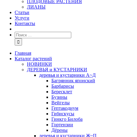
ПЛОДОВЫЕ РАСТЕНИЯ
ЛИАНЫ
Статьи
Услуги
Контакты
Главная
Каталог растений
НОВИНКИ
ДЕРЕВЬЯ и КУСТАРНИКИ
деревья и кустарники А~Д
Багрянник японский
Барбарисы
Бересклет
Бузины
Вейгелы
Гептакодиум
Гибискусы
Гинкго Билоба
Гортензии
Дёрены
деревья и кустарники Ж~П