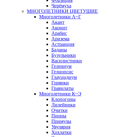
Форзиция
Черёмуха
МНОГОЛЕТНИКИ ЦВЕТУЩИЕ
Многолетники А~Г
Акант
Аконит
Арабис
Аризема
Астранция
Баданы
Бузульники
Василистники
Гелениум
Гелиопсис
Глауцидиум
Горянки
Гравилаты
Многолетники К~Э
Клопогоны
Лилейники
Очитки
Пионы
Примулы
Увулярия
Хохлатки