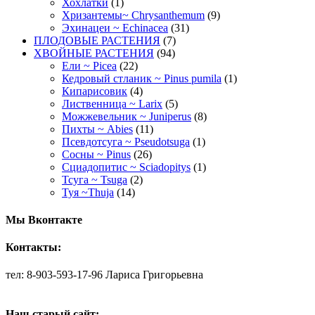
Хохлатки
(1)
Хризантемы~ Chrysanthemum
(9)
Эхинацеи ~ Echinacea
(31)
ПЛОДОВЫЕ РАСТЕНИЯ
(7)
ХВОЙНЫЕ РАСТЕНИЯ
(94)
Ели ~ Picea
(22)
Кедровый стланик ~ Pinus pumila
(1)
Кипарисовик
(4)
Лиственница ~ Larix
(5)
Можжевельник ~ Juniperus
(8)
Пихты ~ Abies
(11)
Псевдотсуга ~ Pseudotsuga
(1)
Сосны ~ Pinus
(26)
Сциадопитис ~ Sciadopitys
(1)
Тсуга ~ Tsuga
(2)
Туя ~Thuja
(14)
Мы Вконтакте
Контакты:
тел: 8-903-593-17-96 Лариса Григорьевна
Наш старый сайт: