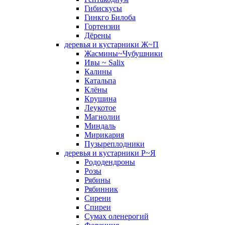
Гибискусы
Гинкго Билоба
Гортензии
Дёрены
деревья и кустарники Ж~П
Жасмины~Чубушники
Ивы ~ Salix
Калины
Катальпа
Клёны
Крушина
Леукотое
Магнолии
Миндаль
Мирикария
Пузыреплодники
деревья и кустарники Р~Я
Рододендроны
Розы
Рябины
Рябинник
Сирени
Спиреи
Сумах оленерогий