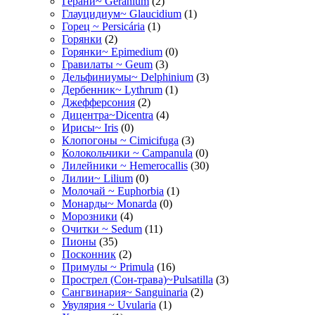
Герани~ Geranium
(2)
Глауцидиум~ Glaucidium
(1)
Горец ~ Persicária
(1)
Горянки
(2)
Горянки~ Epimedium
(0)
Гравилаты ~ Geum
(3)
Дельфиниумы~ Delphinium
(3)
Дербенник~ Lythrum
(1)
Джефферсония
(2)
Дицентра~Dicentra
(4)
Ирисы~ Iris
(0)
Клопогоны ~ Cimicifuga
(3)
Колокольчики ~ Campanula
(0)
Лилейники ~ Hemerocallis
(30)
Лилии~ Lilium
(0)
Молочай ~ Euphorbia
(1)
Монарды~ Monarda
(0)
Морозники
(4)
Очитки ~ Sedum
(11)
Пионы
(35)
Посконник
(2)
Примулы ~ Primula
(16)
Прострел (Сон-трава)~Pulsatilla
(3)
Сангвинария~ Sanguinaria
(2)
Увулярия ~ Uvularia
(1)