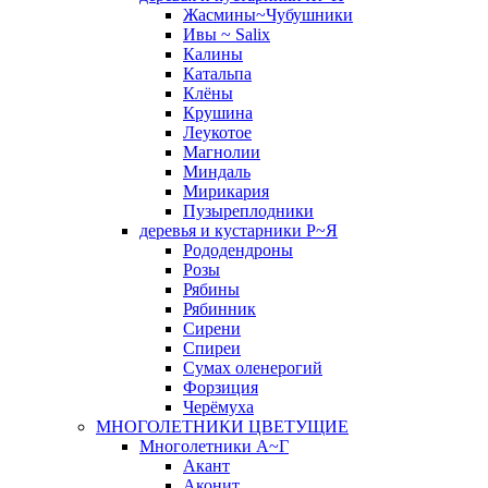
Жасмины~Чубушники
Ивы ~ Salix
Калины
Катальпа
Клёны
Крушина
Леукотое
Магнолии
Миндаль
Мирикария
Пузыреплодники
деревья и кустарники Р~Я
Рододендроны
Розы
Рябины
Рябинник
Сирени
Спиреи
Сумах оленерогий
Форзиция
Черёмуха
МНОГОЛЕТНИКИ ЦВЕТУЩИЕ
Многолетники А~Г
Акант
Аконит