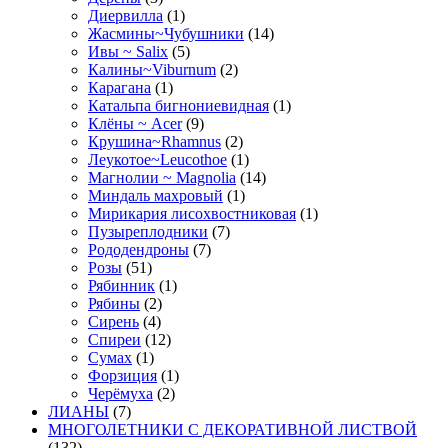
Диервилла
(1)
Жасмины~Чубушники
(14)
Ивы ~ Salix
(5)
Калины~Viburnum
(2)
Карагана
(1)
Катальпа бигнониевидная
(1)
Клёны ~ Acer
(9)
Крушина~Rhamnus
(2)
Леукотое~Leucothoe
(1)
Магнолии ~ Magnolia
(14)
Миндаль махровый
(1)
Мирикария лисохвостниковая
(1)
Пузыреплодники
(7)
Рододендроны
(7)
Розы
(51)
Рябинник
(1)
Рябины
(2)
Сирень
(4)
Спиреи
(12)
Сумах
(1)
Форзиция
(1)
Черёмуха
(2)
ЛИАНЫ
(7)
МНОГОЛЕТНИКИ С ДЕКОРАТИВНОЙ ЛИСТВОЙ
(132)