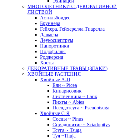
Эхинацеи
МНОГОЛЕТНИКИ С ДЕКОРАТИВНОЙ
ЛИСТВОЙ
Астильбоидес
Бруннера
Гейхера, Гейхерелла,Тиарелла
Дармера
Леукосцептрум
Папоротники
Подофиллы
Роджерсия
Хосты
ДЕКОРАТИВНЫЕ ТРАВЫ (ЗЛАКИ)
ХВОЙНЫЕ РАСТЕНИЯ
Хвойные А-П
Ели ~ Picea
Кипарисовик
Лиственница ~ Larix
Пихты ~ Abies
Псевдотсуга ~ Pseudotsuga
Хвойные С-Я
Сосны ~ Pinus
Сциадопитис ~ Sciadopitys
Тсуга ~ Tsuga
Туя ~Thuja