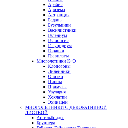
Арабис
Аризема
Астранция
Баданы
Бузульники
Василистники
Гелениум
Гелиопсис
Глауцидиум
Горянки
Гравилаты
Многолетники К~Э
Клопогоны
Лилейники
Очитки
Пионы
Примулы
Увулярия
Хохлатки
Эхинацеи
МНОГОЛЕТНИКИ С ДЕКОРАТИВНОЙ
ЛИСТВОЙ
Астильбоидес
Бруннера
Гейхера, Гейхерелла,Тиарелла