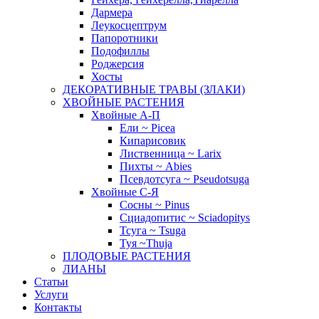
Дармера
Леукосцептрум
Папоротники
Подофиллы
Роджерсия
Хосты
ДЕКОРАТИВНЫЕ ТРАВЫ (ЗЛАКИ)
ХВОЙНЫЕ РАСТЕНИЯ
Хвойные А-П
Ели ~ Picea
Кипарисовик
Лиственница ~ Larix
Пихты ~ Abies
Псевдотсуга ~ Pseudotsuga
Хвойные С-Я
Сосны ~ Pinus
Сциадопитис ~ Sciadopitys
Тсуга ~ Tsuga
Туя ~Thuja
ПЛОДОВЫЕ РАСТЕНИЯ
ЛИАНЫ
Статьи
Услуги
Контакты