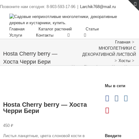
Позвоните нам сегодня: 8-903-593-17-96
|
Larchik768@mail.ru
Главная
Каталог растений
Статьи
Услуги
Контакты
Главная
>
МНОГОЛЕТНИКИ С
Hosta Cherry berry —
ДЕКОРАТИВНОЙ ЛИСТВОЙ
>
Хосты
>
Хоста Черри Бери
Hosta Cherry berry — Хоста Черри
Бери
Мы в сети
Hosta Cherry berry — Хоста
Черри Бери
450
₽
Листья ланцетные, цвета слоновой кости в
Введите