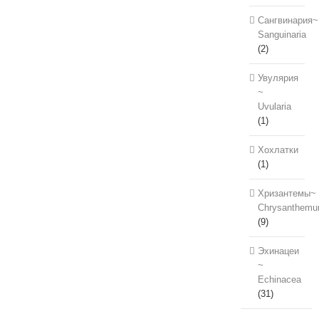
Сангвинария~
Sanguinaria
(2)
Увулярия
~
Uvularia
(1)
Хохлатки
(1)
Хризантемы~
Chrysanthem
(9)
Эхинацеи
~
Echinacea
(31)