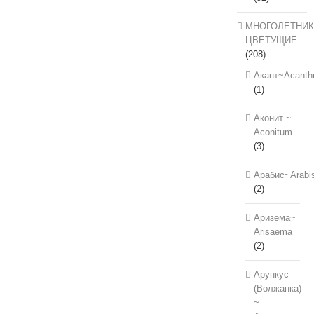
МНОГОЛЕТНИК
ЦВЕТУЩИЕ
(208)
Акант~Acanth
(1)
Аконит ~
Aconitum
(3)
Арабис~Arabi
(2)
Аризема~
Arisaema
(2)
Арункус
(Волжанка)
~