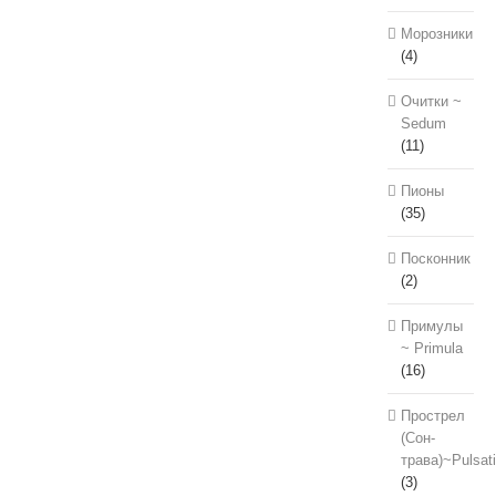
Морозники
(4)
Очитки ~
Sedum
(11)
Пионы
(35)
Посконник
(2)
Примулы
~ Primula
(16)
Прострел
(Сон-
трава)~Pulsati
(3)