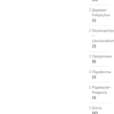
Дармера~
Peltiphyllum
(1)
Леукосцептру
~
Leucosceptru
(2)
Папоротники
(8)
Подофиллы
(2)
Роджерсия~
Rodgersia
(4)
Хосты
(92)