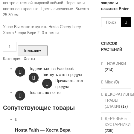
центре с темной широкой каймой. Черешки и
запрос и
цветоносы красные. Цветы сиреневые. Высота
нажмите Enter
25-30 см.
У нас Вы можете купить Hosta Cherry berry —
Хоста Черри Бери 2- 3-х летки.
СПИСОК
Количество
РАСТЕНИЙ
Hosta
В корзину
Cherry
Категория:
Хосты
berry
. НОВИНКИ
-
Поделиться на Facebook
(214)
Хоста
Твитнуть этот продукт
Черри
Приколоть этот
Misc
(0)
Бери
продукт
Послать по почте
ДЕКОРАТИВН
ТРАВЫ
(ЗЛАКИ)
(17)
Сопутствующие товары
ДЕРЕВЬЯ и
КУСТАРНИКИ
Hosta Faith — Хоста Вера
(239)