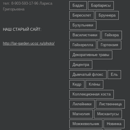
тел: 8-903-593-17-96 Лариса
Бадан
Барбарисы
Григорьевна
Бересклет
Бруннера
Бузульники
НАШ СТАРЫЙ САЙТ:
Василистники
Гейхера
http://lar-garden.ucoz.ru/photo/
Гейхерелла
Гортензия
Декоративные травы
Дицентра
Дымчатый флокс
Ель
Кедр
Клёны
Коллекционная хоста
Лилейники
Лиственница
Магнолия
Мискантусы
Можжевельник
Новинка