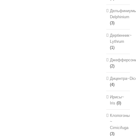
Дельфиниум
Delphinium
(3)
Дербенник~
Lythrum
(1)
Джефферсон
(2)
Дицентра~Dic
(4)
Ирисы~
Iris
(0)
Клопогоны
~
Cimicifuga
(3)