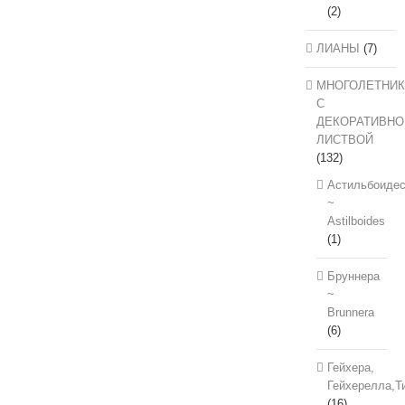
(2)
ЛИАНЫ
(7)
МНОГОЛЕТНИК
С
ДЕКОРАТИВНО
ЛИСТВОЙ
(132)
Астильбоиде
~
Astilboides
(1)
Бруннера
~
Brunnera
(6)
Гейхера,
Гейхерелла,Т
(16)