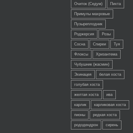
Очиток (Седум)
Пихта
Примулы махровые
Пузыреплодник
Роджерсия
Розы
Сосна
Спиреи
Туя
Флоксы
Хризантема
Чубушник (жасмин)
Эхинацея
белая хоста
голубая хоста
желтая хоста
ива
карлик
карликовая хоста
пионы
редкая хоста
рододендрон
сирень