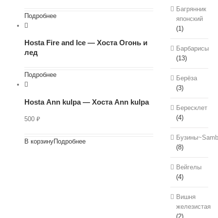
Багрянник
Подробнее
японский
(1)
Hosta Fire and Ice — Хоста Огонь и
Барбарисы
лед
(13)
Подробнее
Берёза
(3)
Hosta Аnn kulpa — Хоста Аnn kulpa
Бересклет
(4)
500
₽
Бузины~Samb
В корзину
Подробнее
(8)
Вейгелы
(4)
Вишня
железистая
(2)