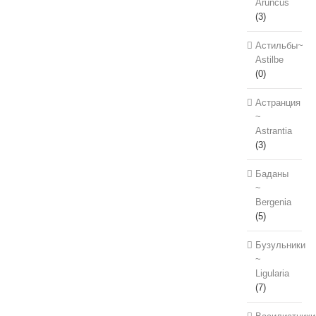
Aruncus
(3)
Астильбы~
Astilbe
(0)
Астранция
~
Astrantia
(3)
Баданы
~
Bergenia
(5)
Бузульники
~
Ligularia
(7)