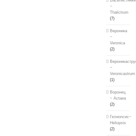
Василистники
~
Thalictrum
(7)
Вероника
~
Veronica
(2)
Вероникастру
~
Veronicastrum
(1)
Воронец
~ Actaea
(2)
Гелиопсис~
Heliopsis
(2)