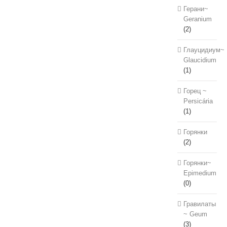
Герани~
Geranium
(2)
Глауцидиум~
Glaucidium
(1)
Горец ~
Persicária
(1)
Горянки
(2)
Горянки~
Epimedium
(0)
Гравилаты
~ Geum
(3)