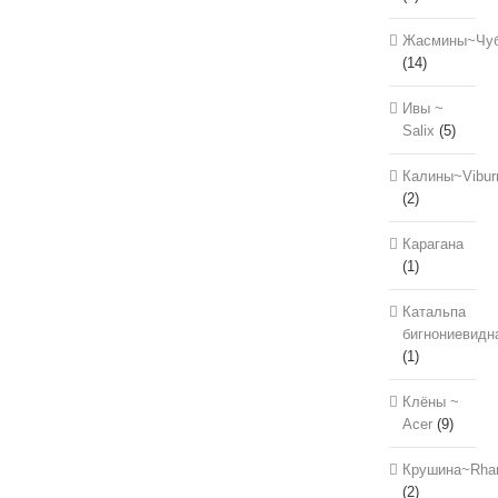
Жасмины~Чуб
(14)
Ивы ~
Salix
(5)
Калины~Vibu
(2)
Карагана
(1)
Катальпа
бигнониевидн
(1)
Клёны ~
Acer
(9)
Крушина~Rha
(2)