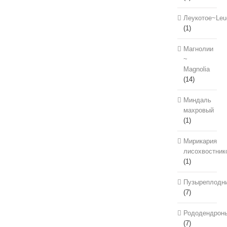
Леукотое~Leu
(1)
Магнолии
~
Magnolia
(14)
Миндаль
махровый
(1)
Мирикария
лисохвостник
(1)
Пузыреплодн
(7)
Рододендрон
(7)