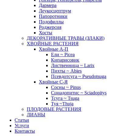
Дармера
Леукосцептрум
Папоротники
Подофиллы
Роджерсия
Хосты
ДЕКОРАТИВНЫЕ ТРАВЫ (ЗЛАКИ)
ХВОЙНЫЕ РАСТЕНИЯ
Хвойные А-П
Ели ~ Picea
Кипарисовик
Лиственница ~ Larix
Пихты ~ Abies
Псевдотсуга ~ Pseudotsuga
Хвойные С-Я
Сосны ~ Pinus
Сциадопитис ~ Sciadopitys
Тсуга ~ Tsuga
Туя ~Thuja
ПЛОДОВЫЕ РАСТЕНИЯ
ЛИАНЫ
Статьи
Услуги
Контакты