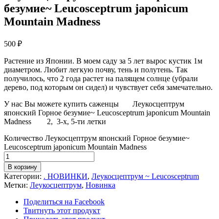
безумие~ Leucosceptrum japonicum
Mountain Madness
500
₽
Растение из Японии. В моем саду за 5 лет вырос кустик 1м
диаметром. Любит легкую почву, тень и полутень. Так
получилось, что 2 года растет на палящем солнце (убрали
дерево, под которым он сидел) и чувствует себя замечательно.
У нас Вы можете купить саженцы Леукосцептрум
японский Горное безумие~ Leucosceptrum japonicum Mountain
Madness 2, 3-х, 5-ти летки
Количество Леукосцептрум японский Горное безумие~
Leucosceptrum japonicum Mountain Madness
В корзину
Категории:
. НОВИНКИ
,
Леукосцептрум ~ Leucosceptrum
Метки:
Леукосцептрум
,
Новинка
Поделиться на Facebook
Твитнуть этот продукт