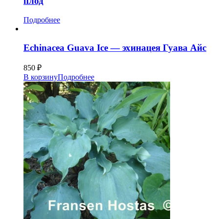
плод
Подробнее
Echinacea Guava Ice — эхинацея Гуава Айс
850
₽
В корзину
Подробнее