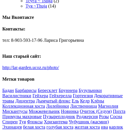
Тсуга ~ Tsuga
(2)
Туя ~Thuja
(14)
Мы Вконтакте
Контакты:
тел: 8-903-593-17-96 Лариса Григорьевна
Наш старый сайт:
http://lar-garden.ucoz.ru/photo/
Метки товаров
Бадан
Барбарисы
Бересклет
Бруннера
Бузульники
Василистники
Гейхера
Гейхерелла
Гортензия
Декоративные
травы
Дицентра
Дымчатый флокс
Ель
Кедр
Клёны
Коллекционная хоста
Лилейники
Лиственница
Магнолия
Мискантусы
Можжевельник
Новинка
Очиток (Седум)
Пихта
Примулы махровые
Пузыреплодник
Роджерсия
Розы
Сосна
Спиреи
Туя
Флоксы
Хризантема
Чубушник (жасмин)
Эхинацея
белая хоста
голубая хоста
желтая хоста
ива
карлик