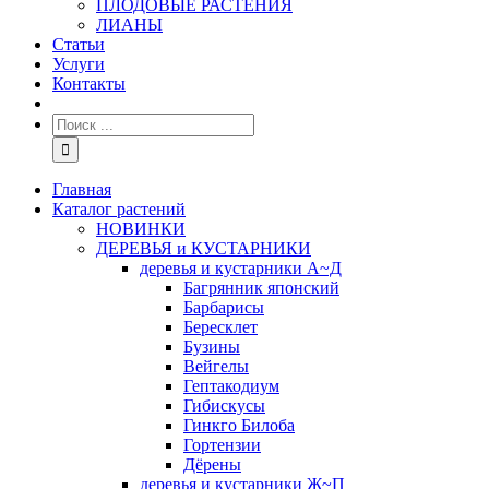
ПЛОДОВЫЕ РАСТЕНИЯ
ЛИАНЫ
Статьи
Услуги
Контакты
Главная
Каталог растений
НОВИНКИ
ДЕРЕВЬЯ и КУСТАРНИКИ
деревья и кустарники А~Д
Багрянник японский
Барбарисы
Бересклет
Бузины
Вейгелы
Гептакодиум
Гибискусы
Гинкго Билоба
Гортензии
Дёрены
деревья и кустарники Ж~П