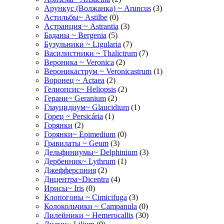
Арункус (Волжанка) ~ Aruncus
(3)
Астильбы~ Astilbe
(0)
Астранция ~ Astrantia
(3)
Баданы ~ Bergenia
(5)
Бузульники ~ Ligularia
(7)
Василистники ~ Thalictrum
(7)
Вероника ~ Veronica
(2)
Вероникаструм ~ Veronicastrum
(1)
Воронец ~ Actaea
(2)
Гелиопсис~ Heliopsis
(2)
Герани~ Geranium
(2)
Глауцидиум~ Glaucidium
(1)
Горец ~ Persicária
(1)
Горянки
(2)
Горянки~ Epimedium
(0)
Гравилаты ~ Geum
(3)
Дельфиниумы~ Delphinium
(3)
Дербенник~ Lythrum
(1)
Джефферсония
(2)
Дицентра~Dicentra
(4)
Ирисы~ Iris
(0)
Клопогоны ~ Cimicifuga
(3)
Колокольчики ~ Campanula
(0)
Лилейники ~ Hemerocallis
(30)