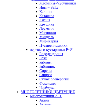
Жасмины~Чубушники
Ивы ~ Salix
Калины
Катальпа
Клёны
Крушина
Леукотое
Магнолии
Миндаль
Мирикария
Пузыреплодники
деревья и кустарники Р~Я
Рододендроны
Розы
Рябины
Рябинник
Сирени
Спиреи
Сумах оленерогий
Форзиция
Черёмуха
МНОГОЛЕТНИКИ ЦВЕТУЩИЕ
Многолетники А~Г
Акант
Аконит