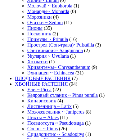
Лилии~ Lilium
(0)
Молочай ~ Euphorbia
(1)
Монарды~ Monarda
(0)
Морозники
(4)
Очитки ~ Sedum
(11)
Пионы
(35)
Посконник
(2)
Примулы ~ Primula
(16)
Прострел (Сон-трава)~Pulsatilla
(3)
Сангвинария~ Sanguinaria
(2)
Увулярия ~ Uvularia
(1)
Хохлатки
(1)
Хризантемы~ Chrysanthemum
(9)
Эхинацеи ~ Echinacea
(31)
ПЛОДОВЫЕ РАСТЕНИЯ
(7)
ХВОЙНЫЕ РАСТЕНИЯ
(94)
Ели ~ Picea
(22)
Кедровый стланик ~ Pinus pumila
(1)
Кипарисовик
(4)
Лиственница ~ Larix
(5)
Можжевельник ~ Juniperus
(8)
Пихты ~ Abies
(11)
Псевдотсуга ~ Pseudotsuga
(1)
Сосны ~ Pinus
(26)
Сциадопитис ~ Sciadopitys
(1)