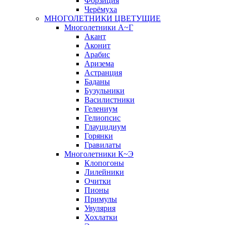
Форзиция
Черёмуха
МНОГОЛЕТНИКИ ЦВЕТУЩИЕ
Многолетники А~Г
Акант
Аконит
Арабис
Аризема
Астранция
Баданы
Бузульники
Василистники
Гелениум
Гелиопсис
Глауцидиум
Горянки
Гравилаты
Многолетники К~Э
Клопогоны
Лилейники
Очитки
Пионы
Примулы
Увулярия
Хохлатки