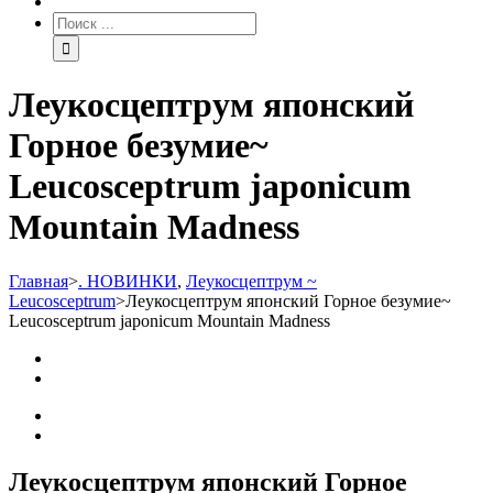
Леукосцептрум японский
Горное безумие~
Leucosceptrum japonicum
Mountain Madness
Главная
>
. НОВИНКИ
,
Леукосцептрум ~
Leucosceptrum
>
Леукосцептрум японский Горное безумие~
Leucosceptrum japonicum Mountain Madness
Леукосцептрум японский Горное