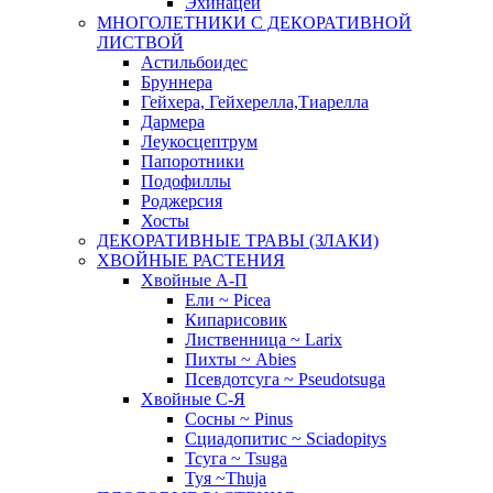
Эхинацеи
МНОГОЛЕТНИКИ С ДЕКОРАТИВНОЙ
ЛИСТВОЙ
Астильбоидес
Бруннера
Гейхера, Гейхерелла,Тиарелла
Дармера
Леукосцептрум
Папоротники
Подофиллы
Роджерсия
Хосты
ДЕКОРАТИВНЫЕ ТРАВЫ (ЗЛАКИ)
ХВОЙНЫЕ РАСТЕНИЯ
Хвойные А-П
Ели ~ Picea
Кипарисовик
Лиственница ~ Larix
Пихты ~ Abies
Псевдотсуга ~ Pseudotsuga
Хвойные С-Я
Сосны ~ Pinus
Сциадопитис ~ Sciadopitys
Тсуга ~ Tsuga
Туя ~Thuja