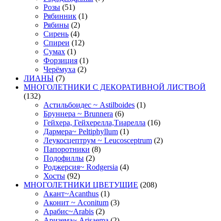
Розы
(51)
Рябинник
(1)
Рябины
(2)
Сирень
(4)
Спиреи
(12)
Сумах
(1)
Форзиция
(1)
Черёмуха
(2)
ЛИАНЫ
(7)
МНОГОЛЕТНИКИ С ДЕКОРАТИВНОЙ ЛИСТВОЙ
(132)
Астильбоидес ~ Astilboides
(1)
Бруннера ~ Brunnera
(6)
Гейхера, Гейхерелла,Тиарелла
(16)
Дармера~ Peltiphyllum
(1)
Леукосцептрум ~ Leucosceptrum
(2)
Папоротники
(8)
Подофиллы
(2)
Роджерсия~ Rodgersia
(4)
Хосты
(92)
МНОГОЛЕТНИКИ ЦВЕТУЩИЕ
(208)
Акант~Acanthus
(1)
Аконит ~ Aconitum
(3)
Арабис~Arabis
(2)
Аризема~ Arisaema
(2)