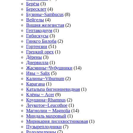
Берёза
(3)
Бересклет
(4)
Бузины~Sambucus
(8)
Вейгелы
(4)
Вишня железистая
(2)
Гептакодиум
(1)
Гибискусы
(3)
Гинкго Билоба
(2)
Гортензии
(51)
Грецкий орех
(1)
Дёрены
(3)
Диервилла
(1)
Жасмины~Чубушники
(14)
Ивы ~ Salix
(5)
Калины~Viburnum
(2)
Карагана
(1)
Катальпа бигнониевидная
(1)
Клёны ~ Acer
(9)
Крушина~Rhamnus
(2)
Леукотое~Leucothoe
(1)
Магнолии ~ Magnolia
(14)
Миндаль махровый
(1)
Мирикария лисохвостниковая
(1)
Пузыреплодники
(7)
Рододендроны
(7)