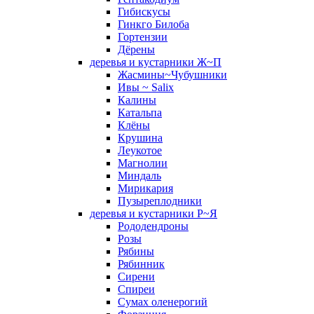
Гибискусы
Гинкго Билоба
Гортензии
Дёрены
деревья и кустарники Ж~П
Жасмины~Чубушники
Ивы ~ Salix
Калины
Катальпа
Клёны
Крушина
Леукотое
Магнолии
Миндаль
Мирикария
Пузыреплодники
деревья и кустарники Р~Я
Рододендроны
Розы
Рябины
Рябинник
Сирени
Спиреи
Сумах оленерогий