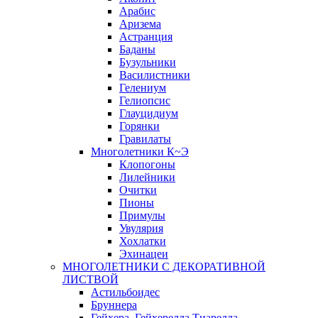
Арабис
Аризема
Астранция
Баданы
Бузульники
Василистники
Гелениум
Гелиопсис
Глауцидиум
Горянки
Гравилаты
Многолетники К~Э
Клопогоны
Лилейники
Очитки
Пионы
Примулы
Увулярия
Хохлатки
Эхинацеи
МНОГОЛЕТНИКИ С ДЕКОРАТИВНОЙ
ЛИСТВОЙ
Астильбоидес
Бруннера
Гейхера, Гейхерелла,Тиарелла