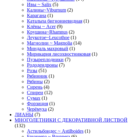
Ивы ~ Salix
(5)
Калины~Viburnum
(2)
Карагана
(1)
Катальпа бигнониевидная
(1)
Клёны ~ Acer
(9)
Крушина~Rhamnus
(2)
Леукотое~Leucothoe
(1)
Магнолии ~ Magnolia
(14)
Миндаль махровый
(1)
Мирикария лисохвостниковая
(1)
Пузыреплодники
(7)
Рододендроны
(7)
Розы
(51)
Рябинник
(1)
Рябины
(2)
Сирень
(4)
Спиреи
(12)
Сумах
(1)
Форзиция
(1)
Черёмуха
(2)
ЛИАНЫ
(7)
МНОГОЛЕТНИКИ С ДЕКОРАТИВНОЙ ЛИСТВОЙ
(132)
Астильбоидес ~ Astilboides
(1)
Бруннера ~ Brunnera
(6)