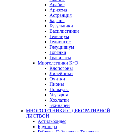
Арабис
Аризема
Астранция
Баданы
Бузульники
Василистники
Гелениум
Гелиопсис
Глауцидиум
Горянки
Гравилаты
Многолетники К~Э
Клопогоны
Лилейники
Очитки
Пионы
Примулы
Увулярия
Хохлатки
Эхинацеи
МНОГОЛЕТНИКИ С ДЕКОРАТИВНОЙ
ЛИСТВОЙ
Астильбоидес
Бруннера
Гейхера, Гейхерелла,Тиарелла