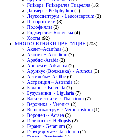
Гейхера, Гейхерелла,Тиарелла
(16)
Дармера~ Peltiphyllum
(1)
Леукосцептрум ~ Leucosceptrum
(2)
Папоротники
(8)
Подофиллы
(2)
Роджерсия~ Rodgersia
(4)
Хосты
(92)
МНОГОЛЕТНИКИ ЦВЕТУЩИЕ
(208)
Акант~Acanthus
(1)
Аконит ~ Aconitum
(3)
Арабис~Arabis
(2)
Аризема~ Arisaema
(2)
Арункус (Волжанка) ~ Aruncus
(3)
Астильбы~ Astilbe
(0)
Астранция ~ Astrantia
(3)
Баданы ~ Bergenia
(5)
Бузульники ~ Ligularia
(7)
Василистники ~ Thalictrum
(7)
Вероника ~ Veronica
(2)
Вероникаструм ~ Veronicastrum
(1)
Воронец ~ Actaea
(2)
Гелиопсис~ Heliopsis
(2)
Герани~ Geranium
(2)
Глауцидиум~ Glaucidium
(1)