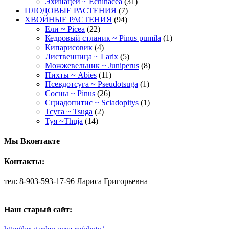
Эхинацеи ~ Echinacea
(31)
ПЛОДОВЫЕ РАСТЕНИЯ
(7)
ХВОЙНЫЕ РАСТЕНИЯ
(94)
Ели ~ Picea
(22)
Кедровый стланик ~ Pinus pumila
(1)
Кипарисовик
(4)
Лиственница ~ Larix
(5)
Можжевельник ~ Juniperus
(8)
Пихты ~ Abies
(11)
Псевдотсуга ~ Pseudotsuga
(1)
Сосны ~ Pinus
(26)
Сциадопитис ~ Sciadopitys
(1)
Тсуга ~ Tsuga
(2)
Туя ~Thuja
(14)
Мы Вконтакте
Контакты:
тел: 8-903-593-17-96 Лариса Григорьевна
Наш старый сайт: