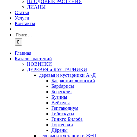
ПЛОДОВЫЕ РАСТЕНИЯ
ЛИАНЫ
Статьи
Услуги
Контакты
Главная
Каталог растений
НОВИНКИ
ДЕРЕВЬЯ и КУСТАРНИКИ
деревья и кустарники А~Д
Багрянник японский
Барбарисы
Бересклет
Бузины
Вейгелы
Гептакодиум
Гибискусы
Гинкго Билоба
Гортензии
Дёрены
деревья и кустарники Ж~П