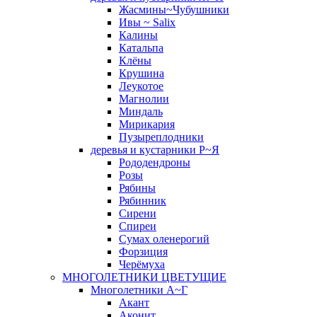
Жасмины~Чубушники
Ивы ~ Salix
Калины
Катальпа
Клёны
Крушина
Леукотое
Магнолии
Миндаль
Мирикария
Пузыреплодники
деревья и кустарники Р~Я
Рододендроны
Розы
Рябины
Рябинник
Сирени
Спиреи
Сумах оленерогий
Форзиция
Черёмуха
МНОГОЛЕТНИКИ ЦВЕТУЩИЕ
Многолетники А~Г
Акант
Аконит