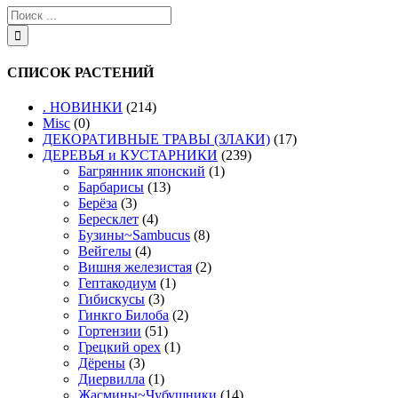
СПИСОК РАСТЕНИЙ
. НОВИНКИ
(214)
Misc
(0)
ДЕКОРАТИВНЫЕ ТРАВЫ (ЗЛАКИ)
(17)
ДЕРЕВЬЯ и КУСТАРНИКИ
(239)
Багрянник японский
(1)
Барбарисы
(13)
Берёза
(3)
Бересклет
(4)
Бузины~Sambucus
(8)
Вейгелы
(4)
Вишня железистая
(2)
Гептакодиум
(1)
Гибискусы
(3)
Гинкго Билоба
(2)
Гортензии
(51)
Грецкий орех
(1)
Дёрены
(3)
Диервилла
(1)
Жасмины~Чубушники
(14)