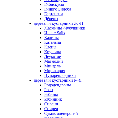
Гибискусы
Гинкго Билоба
Гортензии
Дёрены
деревья и кустарники Ж~П
Жасмины~Чубушники
Ивы ~ Salix
Калины
Катальпа
Клёны
Крушина
Леукотое
Магнолии
Миндаль
Мирикария
Пузыреплодники
деревья и кустарники Р~Я
Рододендроны
Розы
Рябины
Рябинник
Сирени
Спиреи
Сумах оленерогий