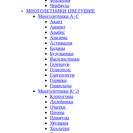
Форзиция
Черёмуха
МНОГОЛЕТНИКИ ЦВЕТУЩИЕ
Многолетники А~Г
Акант
Аконит
Арабис
Аризема
Астранция
Баданы
Бузульники
Василистники
Гелениум
Гелиопсис
Глауцидиум
Горянки
Гравилаты
Многолетники К~Э
Клопогоны
Лилейники
Очитки
Пионы
Примулы
Увулярия
Хохлатки