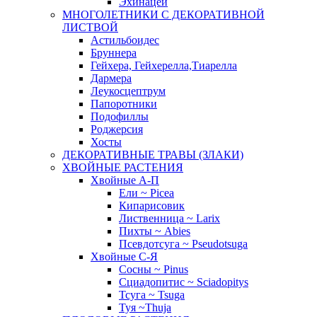
Эхинацеи
МНОГОЛЕТНИКИ С ДЕКОРАТИВНОЙ
ЛИСТВОЙ
Астильбоидес
Бруннера
Гейхера, Гейхерелла,Тиарелла
Дармера
Леукосцептрум
Папоротники
Подофиллы
Роджерсия
Хосты
ДЕКОРАТИВНЫЕ ТРАВЫ (ЗЛАКИ)
ХВОЙНЫЕ РАСТЕНИЯ
Хвойные А-П
Ели ~ Picea
Кипарисовик
Лиственница ~ Larix
Пихты ~ Abies
Псевдотсуга ~ Pseudotsuga
Хвойные С-Я
Сосны ~ Pinus
Сциадопитис ~ Sciadopitys
Тсуга ~ Tsuga
Туя ~Thuja