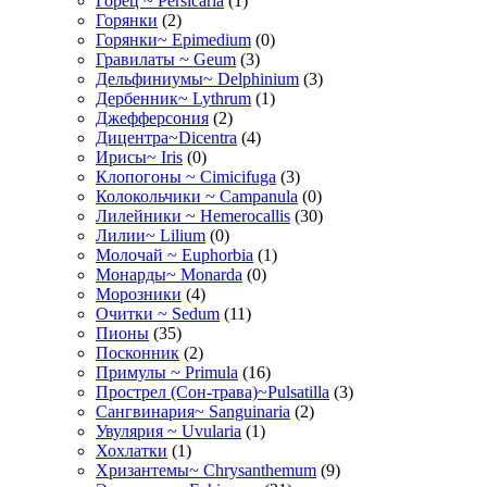
Горец ~ Persicária
(1)
Горянки
(2)
Горянки~ Epimedium
(0)
Гравилаты ~ Geum
(3)
Дельфиниумы~ Delphinium
(3)
Дербенник~ Lythrum
(1)
Джефферсония
(2)
Дицентра~Dicentra
(4)
Ирисы~ Iris
(0)
Клопогоны ~ Cimicifuga
(3)
Колокольчики ~ Campanula
(0)
Лилейники ~ Hemerocallis
(30)
Лилии~ Lilium
(0)
Молочай ~ Euphorbia
(1)
Монарды~ Monarda
(0)
Морозники
(4)
Очитки ~ Sedum
(11)
Пионы
(35)
Посконник
(2)
Примулы ~ Primula
(16)
Прострел (Сон-трава)~Pulsatilla
(3)
Сангвинария~ Sanguinaria
(2)
Увулярия ~ Uvularia
(1)
Хохлатки
(1)
Хризантемы~ Chrysanthemum
(9)