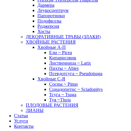
Дармера
Леукосцептрум
Папоротники
Подофиллы
Роджерсия
Хосты
ДЕКОРАТИВНЫЕ ТРАВЫ (ЗЛАКИ)
ХВОЙНЫЕ РАСТЕНИЯ
Хвойные А-П
Ели ~ Picea
Кипарисовик
Лиственница ~ Larix
Пихты ~ Abies
Псевдотсуга ~ Pseudotsuga
Хвойные С-Я
Сосны ~ Pinus
Сциадопитис ~ Sciadopitys
Тсуга ~ Tsuga
Туя ~Thuja
ПЛОДОВЫЕ РАСТЕНИЯ
ЛИАНЫ
Статьи
Услуги
Контакты