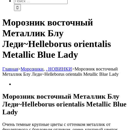
Морозник восточный
Металлик Блу
Леди~Нelleborus orientalis
Metallic Blue Lady
Главная
>
Морозники
,
. НОВИНКИ
>
Морозник восточный
Металлик Блу Леди~Нelleborus orientalis Metallic Blue Lady
Морозник восточный Металлик Блу
Леди~Нelleborus orientalis Metallic Blue
Lady
Очень темные крупные цветы с оттенком металлик от
фиолетового с бордовым отливом, очень крупный цветок.