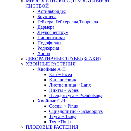
МНОГОЛЕТНИКИ С ДЕКОРАТИВНОЙ
ЛИСТВОЙ
Астильбоидес
Бруннера
Гейхера, Гейхерелла,Тиарелла
Дармера
Леукосцептрум
Папоротники
Подофиллы
Роджерсия
Хосты
ДЕКОРАТИВНЫЕ ТРАВЫ (ЗЛАКИ)
ХВОЙНЫЕ РАСТЕНИЯ
Хвойные А-П
Ели ~ Picea
Кипарисовик
Лиственница ~ Larix
Пихты ~ Abies
Псевдотсуга ~ Pseudotsuga
Хвойные С-Я
Сосны ~ Pinus
Сциадопитис ~ Sciadopitys
Тсуга ~ Tsuga
Туя ~Thuja
ПЛОДОВЫЕ РАСТЕНИЯ