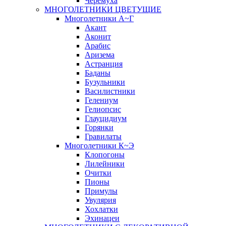
Черёмуха
МНОГОЛЕТНИКИ ЦВЕТУЩИЕ
Многолетники А~Г
Акант
Аконит
Арабис
Аризема
Астранция
Баданы
Бузульники
Василистники
Гелениум
Гелиопсис
Глауцидиум
Горянки
Гравилаты
Многолетники К~Э
Клопогоны
Лилейники
Очитки
Пионы
Примулы
Увулярия
Хохлатки
Эхинацеи