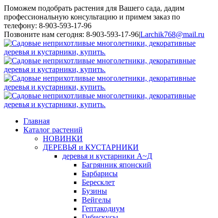
Поможем подобрать растения для Вашего сада, дадим
профессиональную консультацию и примем заказ по
телефону: 8-903-593-17-96
Toggle
Позвоните нам сегодня: 8-903-593-17-96
|
Larchik768@mail.ru
SlidingBar
Area
Главная
Каталог растений
НОВИНКИ
ДЕРЕВЬЯ и КУСТАРНИКИ
деревья и кустарники А~Д
Багрянник японский
Барбарисы
Бересклет
Бузины
Вейгелы
Гептакодиум
Гибискусы