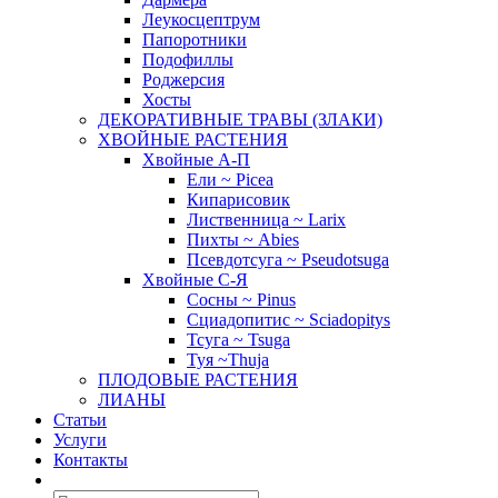
Леукосцептрум
Папоротники
Подофиллы
Роджерсия
Хосты
ДЕКОРАТИВНЫЕ ТРАВЫ (ЗЛАКИ)
ХВОЙНЫЕ РАСТЕНИЯ
Хвойные А-П
Ели ~ Picea
Кипарисовик
Лиственница ~ Larix
Пихты ~ Abies
Псевдотсуга ~ Pseudotsuga
Хвойные С-Я
Сосны ~ Pinus
Сциадопитис ~ Sciadopitys
Тсуга ~ Tsuga
Туя ~Thuja
ПЛОДОВЫЕ РАСТЕНИЯ
ЛИАНЫ
Статьи
Услуги
Контакты