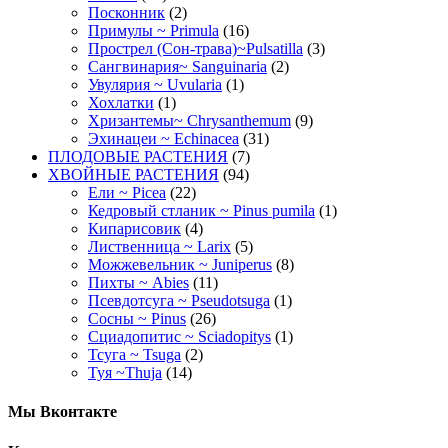
Посконник
(2)
Примулы ~ Primula
(16)
Прострел (Сон-трава)~Pulsatilla
(3)
Сангвинария~ Sanguinaria
(2)
Увулярия ~ Uvularia
(1)
Хохлатки
(1)
Хризантемы~ Chrysanthemum
(9)
Эхинацеи ~ Echinacea
(31)
ПЛОДОВЫЕ РАСТЕНИЯ
(7)
ХВОЙНЫЕ РАСТЕНИЯ
(94)
Ели ~ Picea
(22)
Кедровый стланик ~ Pinus pumila
(1)
Кипарисовик
(4)
Лиственница ~ Larix
(5)
Можжевельник ~ Juniperus
(8)
Пихты ~ Abies
(11)
Псевдотсуга ~ Pseudotsuga
(1)
Сосны ~ Pinus
(26)
Сциадопитис ~ Sciadopitys
(1)
Тсуга ~ Tsuga
(2)
Туя ~Thuja
(14)
Мы Вконтакте