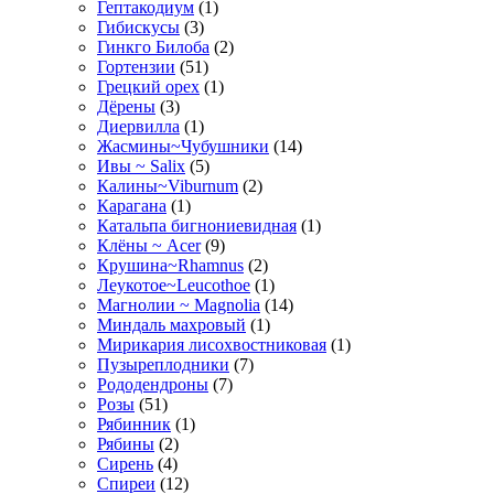
Гептакодиум
(1)
Гибискусы
(3)
Гинкго Билоба
(2)
Гортензии
(51)
Грецкий орех
(1)
Дёрены
(3)
Диервилла
(1)
Жасмины~Чубушники
(14)
Ивы ~ Salix
(5)
Калины~Viburnum
(2)
Карагана
(1)
Катальпа бигнониевидная
(1)
Клёны ~ Acer
(9)
Крушина~Rhamnus
(2)
Леукотое~Leucothoe
(1)
Магнолии ~ Magnolia
(14)
Миндаль махровый
(1)
Мирикария лисохвостниковая
(1)
Пузыреплодники
(7)
Рододендроны
(7)
Розы
(51)
Рябинник
(1)
Рябины
(2)
Сирень
(4)
Спиреи
(12)