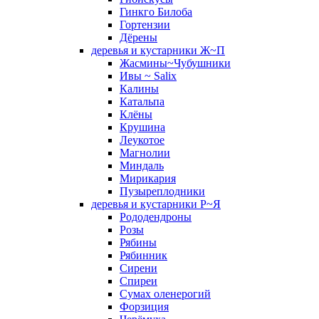
Гинкго Билоба
Гортензии
Дёрены
деревья и кустарники Ж~П
Жасмины~Чубушники
Ивы ~ Salix
Калины
Катальпа
Клёны
Крушина
Леукотое
Магнолии
Миндаль
Мирикария
Пузыреплодники
деревья и кустарники Р~Я
Рододендроны
Розы
Рябины
Рябинник
Сирени
Спиреи
Сумах оленерогий
Форзиция