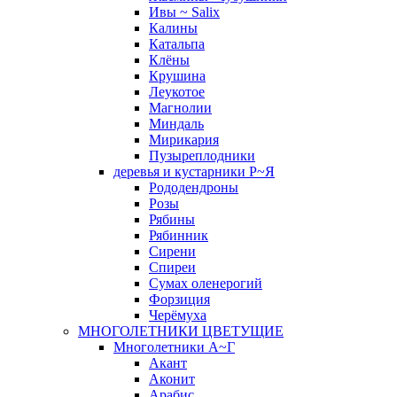
Ивы ~ Salix
Калины
Катальпа
Клёны
Крушина
Леукотое
Магнолии
Миндаль
Мирикария
Пузыреплодники
деревья и кустарники Р~Я
Рододендроны
Розы
Рябины
Рябинник
Сирени
Спиреи
Сумах оленерогий
Форзиция
Черёмуха
МНОГОЛЕТНИКИ ЦВЕТУЩИЕ
Многолетники А~Г
Акант
Аконит
Арабис