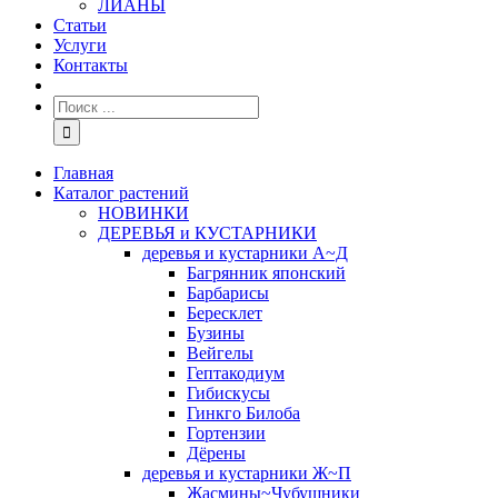
ЛИАНЫ
Статьи
Услуги
Контакты
Главная
Каталог растений
НОВИНКИ
ДЕРЕВЬЯ и КУСТАРНИКИ
деревья и кустарники А~Д
Багрянник японский
Барбарисы
Бересклет
Бузины
Вейгелы
Гептакодиум
Гибискусы
Гинкго Билоба
Гортензии
Дёрены
деревья и кустарники Ж~П
Жасмины~Чубушники