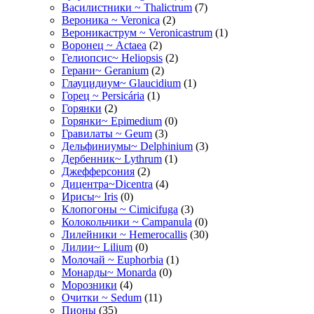
Василистники ~ Thalictrum
(7)
Вероника ~ Veronica
(2)
Вероникаструм ~ Veronicastrum
(1)
Воронец ~ Actaea
(2)
Гелиопсис~ Heliopsis
(2)
Герани~ Geranium
(2)
Глауцидиум~ Glaucidium
(1)
Горец ~ Persicária
(1)
Горянки
(2)
Горянки~ Epimedium
(0)
Гравилаты ~ Geum
(3)
Дельфиниумы~ Delphinium
(3)
Дербенник~ Lythrum
(1)
Джефферсония
(2)
Дицентра~Dicentra
(4)
Ирисы~ Iris
(0)
Клопогоны ~ Cimicifuga
(3)
Колокольчики ~ Campanula
(0)
Лилейники ~ Hemerocallis
(30)
Лилии~ Lilium
(0)
Молочай ~ Euphorbia
(1)
Монарды~ Monarda
(0)
Морозники
(4)
Очитки ~ Sedum
(11)
Пионы
(35)