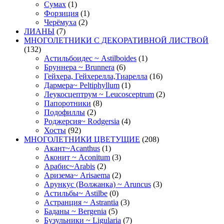
Сумах
(1)
Форзиция
(1)
Черёмуха
(2)
ЛИАНЫ
(7)
МНОГОЛЕТНИКИ С ДЕКОРАТИВНОЙ ЛИСТВОЙ
(132)
Астильбоидес ~ Astilboides
(1)
Бруннера ~ Brunnera
(6)
Гейхера, Гейхерелла,Тиарелла
(16)
Дармера~ Peltiphyllum
(1)
Леукосцептрум ~ Leucosceptrum
(2)
Папоротники
(8)
Подофиллы
(2)
Роджерсия~ Rodgersia
(4)
Хосты
(92)
МНОГОЛЕТНИКИ ЦВЕТУЩИЕ
(208)
Акант~Acanthus
(1)
Аконит ~ Aconitum
(3)
Арабис~Arabis
(2)
Аризема~ Arisaema
(2)
Арункус (Волжанка) ~ Aruncus
(3)
Астильбы~ Astilbe
(0)
Астранция ~ Astrantia
(3)
Баданы ~ Bergenia
(5)
Бузульники ~ Ligularia
(7)