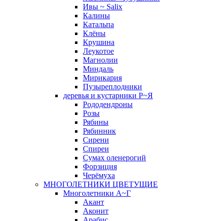
Ивы ~ Salix
Калины
Катальпа
Клёны
Крушина
Леукотое
Магнолии
Миндаль
Мирикария
Пузыреплодники
деревья и кустарники Р~Я
Рододендроны
Розы
Рябины
Рябинник
Сирени
Спиреи
Сумах оленерогий
Форзиция
Черёмуха
МНОГОЛЕТНИКИ ЦВЕТУЩИЕ
Многолетники А~Г
Акант
Аконит
Арабис