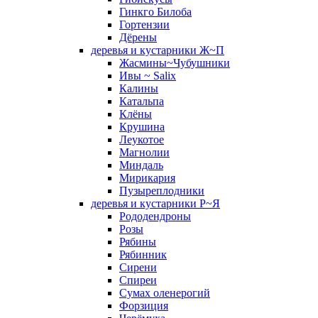
Гинкго Билоба
Гортензии
Дёрены
деревья и кустарники Ж~П
Жасмины~Чубушники
Ивы ~ Salix
Калины
Катальпа
Клёны
Крушина
Леукотое
Магнолии
Миндаль
Мирикария
Пузыреплодники
деревья и кустарники Р~Я
Рододендроны
Розы
Рябины
Рябинник
Сирени
Спиреи
Сумах оленерогий
Форзиция