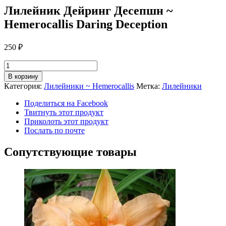
Лилейник Дейринг Десепшн ~
Hemerocallis Daring Deception
250
₽
Количество
Лилейник
В корзину
Дейринг
Категория:
Лилейники ~ Hemerocallis
Метка:
Лилейники
Десепшн
~
Поделиться на Facebook
Hemerocallis
Твитнуть этот продукт
Daring
Приколоть этот продукт
Deception
Послать по почте
Сопутствующие товары