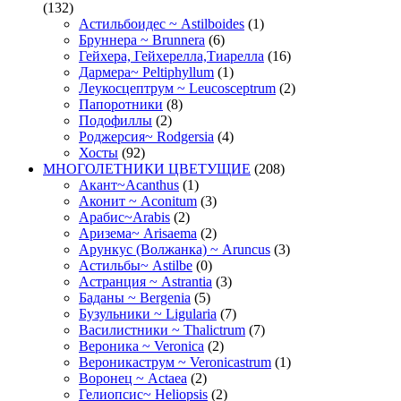
(132)
Астильбоидес ~ Astilboides
(1)
Бруннера ~ Brunnera
(6)
Гейхера, Гейхерелла,Тиарелла
(16)
Дармера~ Peltiphyllum
(1)
Леукосцептрум ~ Leucosceptrum
(2)
Папоротники
(8)
Подофиллы
(2)
Роджерсия~ Rodgersia
(4)
Хосты
(92)
МНОГОЛЕТНИКИ ЦВЕТУЩИЕ
(208)
Акант~Acanthus
(1)
Аконит ~ Aconitum
(3)
Арабис~Arabis
(2)
Аризема~ Arisaema
(2)
Арункус (Волжанка) ~ Aruncus
(3)
Астильбы~ Astilbe
(0)
Астранция ~ Astrantia
(3)
Баданы ~ Bergenia
(5)
Бузульники ~ Ligularia
(7)
Василистники ~ Thalictrum
(7)
Вероника ~ Veronica
(2)
Вероникаструм ~ Veronicastrum
(1)
Воронец ~ Actaea
(2)
Гелиопсис~ Heliopsis
(2)