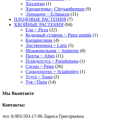
Хохлатки
(1)
Хризантемы~ Chrysanthemum
(9)
Эхинацеи ~ Echinacea
(31)
ПЛОДОВЫЕ РАСТЕНИЯ
(7)
ХВОЙНЫЕ РАСТЕНИЯ
(94)
Ели ~ Picea
(22)
Кедровый стланик ~ Pinus pumila
(1)
Кипарисовик
(4)
Лиственница ~ Larix
(5)
Можжевельник ~ Juniperus
(8)
Пихты ~ Abies
(11)
Псевдотсуга ~ Pseudotsuga
(1)
Сосны ~ Pinus
(26)
Сциадопитис ~ Sciadopitys
(1)
Тсуга ~ Tsuga
(2)
Туя ~Thuja
(14)
Мы Вконтакте
Контакты:
тел: 8-903-593-17-96 Лариса Григорьевна