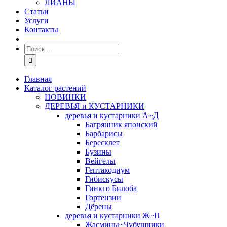
ЛИАНЫ
Статьи
Услуги
Контакты
Главная
Каталог растений
НОВИНКИ
ДЕРЕВЬЯ и КУСТАРНИКИ
деревья и кустарники А~Д
Багрянник японский
Барбарисы
Бересклет
Бузины
Вейгелы
Гептакодиум
Гибискусы
Гинкго Билоба
Гортензии
Дёрены
деревья и кустарники Ж~П
Жасмины~Чубушники