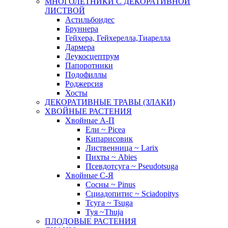
МНОГОЛЕТНИКИ С ДЕКОРАТИВНОЙ
ЛИСТВОЙ
Астильбоидес
Бруннера
Гейхера, Гейхерелла,Тиарелла
Дармера
Леукосцептрум
Папоротники
Подофиллы
Роджерсия
Хосты
ДЕКОРАТИВНЫЕ ТРАВЫ (ЗЛАКИ)
ХВОЙНЫЕ РАСТЕНИЯ
Хвойные А-П
Ели ~ Picea
Кипарисовик
Лиственница ~ Larix
Пихты ~ Abies
Псевдотсуга ~ Pseudotsuga
Хвойные С-Я
Сосны ~ Pinus
Сциадопитис ~ Sciadopitys
Тсуга ~ Tsuga
Туя ~Thuja
ПЛОДОВЫЕ РАСТЕНИЯ