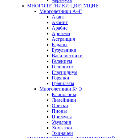
Черёмуха
МНОГОЛЕТНИКИ ЦВЕТУЩИЕ
Многолетники А~Г
Акант
Аконит
Арабис
Аризема
Астранция
Баданы
Бузульники
Василистники
Гелениум
Гелиопсис
Глауцидиум
Горянки
Гравилаты
Многолетники К~Э
Клопогоны
Лилейники
Очитки
Пионы
Примулы
Увулярия
Хохлатки
Эхинацеи