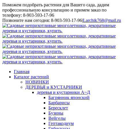
Поможем подобрать растения для Вашего сада, дадим
профессиональную консультацию и примем заказ по
телефону: 8-903-593-17-96
Toggle
Позвоните нам сегодня: 8-903-593-17-96
|
Larchik768@mail.ru
SlidingBar
Area
Главная
Каталог растений
НОВИНКИ
ДЕРЕВЬЯ и КУСТАРНИКИ
деревья и кустарники А~Д
Багрянник японский
Барбарисы
Бересклет
Бузины
Вейгелы
Гептакодиум
Гибискусы