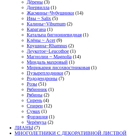
Дёрены
(3)
Диервилла
(1)
Жасмины~Чубушники
(14)
Ивы ~ Salix
(5)
Калины~Viburnum
(2)
Карагана
(1)
Катальпа бигнониевидная
(1)
Клёны ~ Acer
(9)
Крушина~Rhamnus
(2)
Леукотое~Leucothoe
(1)
Магнолии ~ Magnolia
(14)
Миндаль махровый
(1)
Мирикария лисохвостниковая
(1)
Пузыреплодники
(7)
Рододендроны
(7)
Розы
(51)
Рябинник
(1)
Рябины
(2)
Сирень
(4)
Спиреи
(12)
Сумах
(1)
Форзиция
(1)
Черёмуха
(2)
ЛИАНЫ
(7)
МНОГОЛЕТНИКИ С ДЕКОРАТИВНОЙ ЛИСТВОЙ