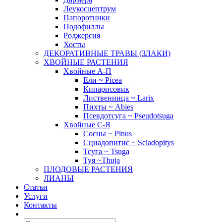
Леукосцептрум
Папоротники
Подофиллы
Роджерсия
Хосты
ДЕКОРАТИВНЫЕ ТРАВЫ (ЗЛАКИ)
ХВОЙНЫЕ РАСТЕНИЯ
Хвойные А-П
Ели ~ Picea
Кипарисовик
Лиственница ~ Larix
Пихты ~ Abies
Псевдотсуга ~ Pseudotsuga
Хвойные С-Я
Сосны ~ Pinus
Сциадопитис ~ Sciadopitys
Тсуга ~ Tsuga
Туя ~Thuja
ПЛОДОВЫЕ РАСТЕНИЯ
ЛИАНЫ
Статьи
Услуги
Контакты