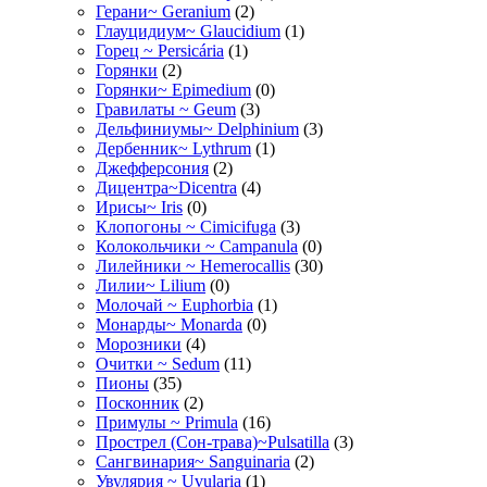
Герани~ Geranium
(2)
Глауцидиум~ Glaucidium
(1)
Горец ~ Persicária
(1)
Горянки
(2)
Горянки~ Epimedium
(0)
Гравилаты ~ Geum
(3)
Дельфиниумы~ Delphinium
(3)
Дербенник~ Lythrum
(1)
Джефферсония
(2)
Дицентра~Dicentra
(4)
Ирисы~ Iris
(0)
Клопогоны ~ Cimicifuga
(3)
Колокольчики ~ Campanula
(0)
Лилейники ~ Hemerocallis
(30)
Лилии~ Lilium
(0)
Молочай ~ Euphorbia
(1)
Монарды~ Monarda
(0)
Морозники
(4)
Очитки ~ Sedum
(11)
Пионы
(35)
Посконник
(2)
Примулы ~ Primula
(16)
Прострел (Сон-трава)~Pulsatilla
(3)
Сангвинария~ Sanguinaria
(2)
Увулярия ~ Uvularia
(1)