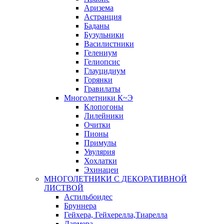
Аризема
Астранция
Баданы
Бузульники
Василистники
Гелениум
Гелиопсис
Глауцидиум
Горянки
Гравилаты
Многолетники К~Э
Клопогоны
Лилейники
Очитки
Пионы
Примулы
Увулярия
Хохлатки
Эхинацеи
МНОГОЛЕТНИКИ С ДЕКОРАТИВНОЙ
ЛИСТВОЙ
Астильбоидес
Бруннера
Гейхера, Гейхерелла,Тиарелла
Дармера