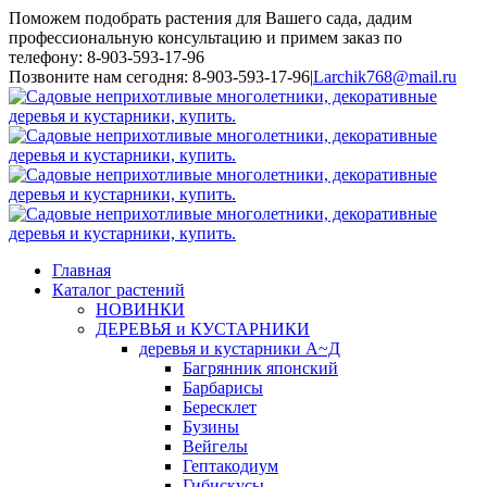
Поможем подобрать растения для Вашего сада, дадим
профессиональную консультацию и примем заказ по
телефону: 8-903-593-17-96
Toggle
Позвоните нам сегодня: 8-903-593-17-96
|
Larchik768@mail.ru
SlidingBar
Area
Главная
Каталог растений
НОВИНКИ
ДЕРЕВЬЯ и КУСТАРНИКИ
деревья и кустарники А~Д
Багрянник японский
Барбарисы
Бересклет
Бузины
Вейгелы
Гептакодиум
Гибискусы