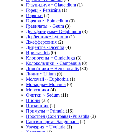
Глауцидиум~ Glaucidium
(1)
Горец ~ Persicária
(1)
Горянки
(2)
Горянки~ Epimedium
(0)
Гравилаты ~ Geum
(3)
Дельфиниумы~ Delphinium
(3)
Дербенник~ Lythrum
(1)
Джефферсония
(2)
Дицентра~Dicentra
(4)
Ирисы~ Iris
(0)
Клопогоны ~ Cimicifuga
(3)
Колокольчики ~ Campanula
(0)
Лилейники ~ Hemerocallis
(30)
Лилии~ Lilium
(0)
Молочай ~ Euphorbia
(1)
Монарды~ Monarda
(0)
Морозники
(4)
Очитки ~ Sedum
(11)
Пионы
(35)
Посконник
(2)
Примулы ~ Primula
(16)
Прострел (Сон-трава)~Pulsatilla
(3)
Сангвинария~ Sanguinaria
(2)
Увулярия ~ Uvularia
(1)