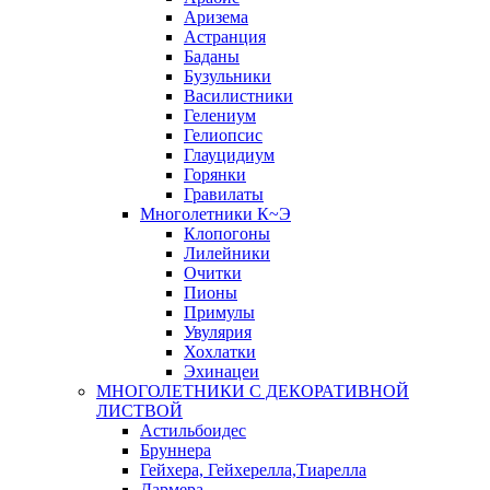
Аризема
Астранция
Баданы
Бузульники
Василистники
Гелениум
Гелиопсис
Глауцидиум
Горянки
Гравилаты
Многолетники К~Э
Клопогоны
Лилейники
Очитки
Пионы
Примулы
Увулярия
Хохлатки
Эхинацеи
МНОГОЛЕТНИКИ С ДЕКОРАТИВНОЙ
ЛИСТВОЙ
Астильбоидес
Бруннера
Гейхера, Гейхерелла,Тиарелла
Дармера