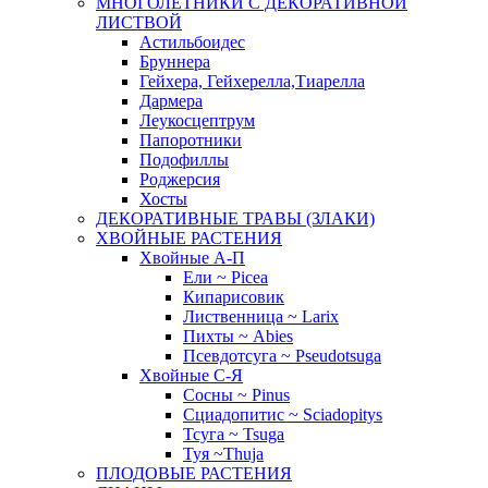
МНОГОЛЕТНИКИ С ДЕКОРАТИВНОЙ
ЛИСТВОЙ
Астильбоидес
Бруннера
Гейхера, Гейхерелла,Тиарелла
Дармера
Леукосцептрум
Папоротники
Подофиллы
Роджерсия
Хосты
ДЕКОРАТИВНЫЕ ТРАВЫ (ЗЛАКИ)
ХВОЙНЫЕ РАСТЕНИЯ
Хвойные А-П
Ели ~ Picea
Кипарисовик
Лиственница ~ Larix
Пихты ~ Abies
Псевдотсуга ~ Pseudotsuga
Хвойные С-Я
Сосны ~ Pinus
Сциадопитис ~ Sciadopitys
Тсуга ~ Tsuga
Туя ~Thuja
ПЛОДОВЫЕ РАСТЕНИЯ