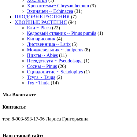
Хохлатки
(1)
Хризантемы~ Chrysanthemum
(9)
Эхинацеи ~ Echinacea
(31)
ПЛОДОВЫЕ РАСТЕНИЯ
(7)
ХВОЙНЫЕ РАСТЕНИЯ
(94)
Ели ~ Picea
(22)
Кедровый стланик ~ Pinus pumila
(1)
Кипарисовик
(4)
Лиственница ~ Larix
(5)
Можжевельник ~ Juniperus
(8)
Пихты ~ Abies
(11)
Псевдотсуга ~ Pseudotsuga
(1)
Сосны ~ Pinus
(26)
Сциадопитис ~ Sciadopitys
(1)
Тсуга ~ Tsuga
(2)
Туя ~Thuja
(14)
Мы Вконтакте
Контакты:
тел: 8-903-593-17-96 Лариса Григорьевна
Наш старый сайт: