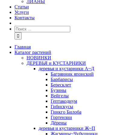
ЛИАНЫ
Статьи
Услуги
Контакты
Главная
Каталог растений
НОВИНКИ
ДЕРЕВЬЯ и КУСТАРНИКИ
деревья и кустарники А~Д
Багрянник японский
Барбарисы
Бересклет
Бузины
Вейгелы
Гептакодиум
Гибискусы
Гинкго Билоба
Гортензии
Дёрены
деревья и кустарники Ж~П
Жасмины~Чубушники