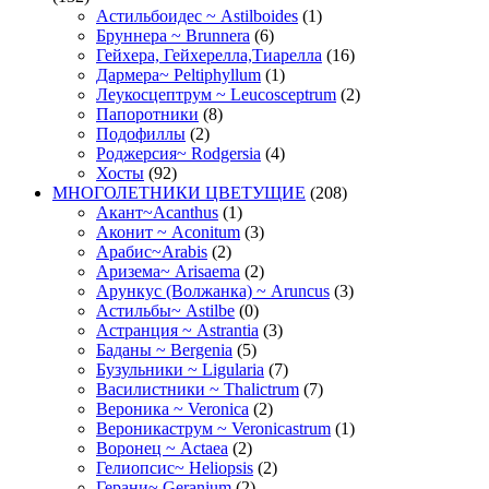
Астильбоидес ~ Astilboides
(1)
Бруннера ~ Brunnera
(6)
Гейхера, Гейхерелла,Тиарелла
(16)
Дармера~ Peltiphyllum
(1)
Леукосцептрум ~ Leucosceptrum
(2)
Папоротники
(8)
Подофиллы
(2)
Роджерсия~ Rodgersia
(4)
Хосты
(92)
МНОГОЛЕТНИКИ ЦВЕТУЩИЕ
(208)
Акант~Acanthus
(1)
Аконит ~ Aconitum
(3)
Арабис~Arabis
(2)
Аризема~ Arisaema
(2)
Арункус (Волжанка) ~ Aruncus
(3)
Астильбы~ Astilbe
(0)
Астранция ~ Astrantia
(3)
Баданы ~ Bergenia
(5)
Бузульники ~ Ligularia
(7)
Василистники ~ Thalictrum
(7)
Вероника ~ Veronica
(2)
Вероникаструм ~ Veronicastrum
(1)
Воронец ~ Actaea
(2)
Гелиопсис~ Heliopsis
(2)
Герани~ Geranium
(2)