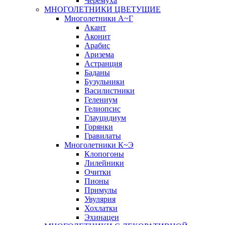
Черёмуха
МНОГОЛЕТНИКИ ЦВЕТУЩИЕ
Многолетники А~Г
Акант
Аконит
Арабис
Аризема
Астранция
Баданы
Бузульники
Василистники
Гелениум
Гелиопсис
Глауцидиум
Горянки
Гравилаты
Многолетники К~Э
Клопогоны
Лилейники
Очитки
Пионы
Примулы
Увулярия
Хохлатки
Эхинацеи