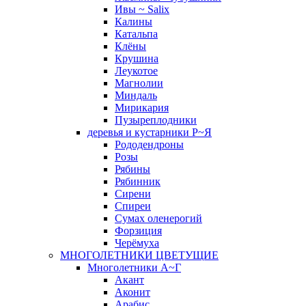
Ивы ~ Salix
Калины
Катальпа
Клёны
Крушина
Леукотое
Магнолии
Миндаль
Мирикария
Пузыреплодники
деревья и кустарники Р~Я
Рододендроны
Розы
Рябины
Рябинник
Сирени
Спиреи
Сумах оленерогий
Форзиция
Черёмуха
МНОГОЛЕТНИКИ ЦВЕТУЩИЕ
Многолетники А~Г
Акант
Аконит
Арабис