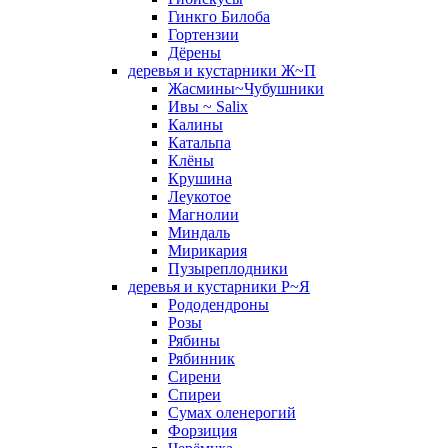
Гинкго Билоба
Гортензии
Дёрены
деревья и кустарники Ж~П
Жасмины~Чубушники
Ивы ~ Salix
Калины
Катальпа
Клёны
Крушина
Леукотое
Магнолии
Миндаль
Мирикария
Пузыреплодники
деревья и кустарники Р~Я
Рододендроны
Розы
Рябины
Рябинник
Сирени
Спиреи
Сумах оленерогий
Форзиция