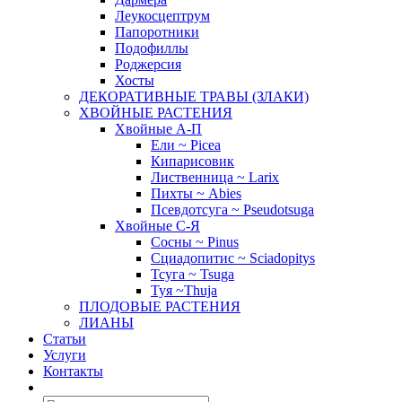
Леукосцептрум
Папоротники
Подофиллы
Роджерсия
Хосты
ДЕКОРАТИВНЫЕ ТРАВЫ (ЗЛАКИ)
ХВОЙНЫЕ РАСТЕНИЯ
Хвойные А-П
Ели ~ Picea
Кипарисовик
Лиственница ~ Larix
Пихты ~ Abies
Псевдотсуга ~ Pseudotsuga
Хвойные С-Я
Сосны ~ Pinus
Сциадопитис ~ Sciadopitys
Тсуга ~ Tsuga
Туя ~Thuja
ПЛОДОВЫЕ РАСТЕНИЯ
ЛИАНЫ
Статьи
Услуги
Контакты