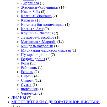
Диервилла
(1)
Жасмины~Чубушники
(14)
Ивы ~ Salix
(5)
Калины~Viburnum
(2)
Карагана
(1)
Катальпа бигнониевидная
(1)
Клёны ~ Acer
(9)
Крушина~Rhamnus
(2)
Леукотое~Leucothoe
(1)
Магнолии ~ Magnolia
(14)
Миндаль махровый
(1)
Мирикария лисохвостниковая
(1)
Пузыреплодники
(7)
Рододендроны
(7)
Розы
(51)
Рябинник
(1)
Рябины
(2)
Сирень
(4)
Спиреи
(12)
Сумах
(1)
Форзиция
(1)
Черёмуха
(2)
ЛИАНЫ
(7)
МНОГОЛЕТНИКИ С ДЕКОРАТИВНОЙ ЛИСТВОЙ
(132)