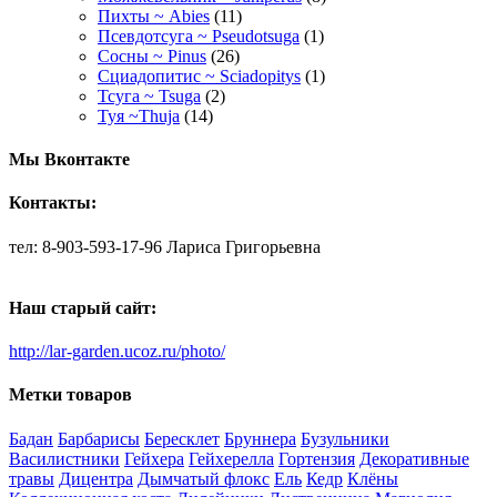
Пихты ~ Abies
(11)
Псевдотсуга ~ Pseudotsuga
(1)
Сосны ~ Pinus
(26)
Сциадопитис ~ Sciadopitys
(1)
Тсуга ~ Tsuga
(2)
Туя ~Thuja
(14)
Мы Вконтакте
Контакты:
тел: 8-903-593-17-96 Лариса Григорьевна
Наш старый сайт:
http://lar-garden.ucoz.ru/photo/
Метки товаров
Бадан
Барбарисы
Бересклет
Бруннера
Бузульники
Василистники
Гейхера
Гейхерелла
Гортензия
Декоративные
травы
Дицентра
Дымчатый флокс
Ель
Кедр
Клёны