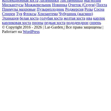
Коллекционная хоста
Лилейники
Лиственница
Магнолия
Мискантусы
Можжевельник
Новинка
Очиток (Седум)
Пихта
Примулы махровые
Пузыреплодник
Роджерсия
Розы
Сосна
Спиреи
Туя
Флоксы
Хризантема
Чубушник (жасмин)
Эхинацея
белая хоста
голубая хоста
желтая хоста
ива
карлик
карликовая хоста
пионы
редкая хоста
рододендрон
сирень
© Copyright 2016 -
2026 | Lar-Garden
| Все права защищены |
Работает на
WordPress
Facebook
Vk
Instagram
Pinterest