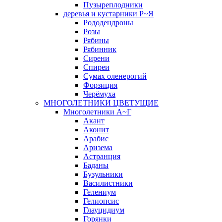
Пузыреплодники
деревья и кустарники Р~Я
Рододендроны
Розы
Рябины
Рябинник
Сирени
Спиреи
Сумах оленерогий
Форзиция
Черёмуха
МНОГОЛЕТНИКИ ЦВЕТУЩИЕ
Многолетники А~Г
Акант
Аконит
Арабис
Аризема
Астранция
Баданы
Бузульники
Василистники
Гелениум
Гелиопсис
Глауцидиум
Горянки