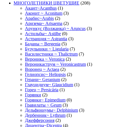
МНОГОЛЕТНИКИ ЦВЕТУЩИЕ
(208)
Акант~Acanthus
(1)
Аконит ~ Aconitum
(3)
Арабис~Arabis
(2)
Аризема~ Arisaema
(2)
Арункус (Волжанка) ~ Aruncus
(3)
Астильбы~ Astilbe
(0)
Астранция ~ Astrantia
(3)
Баданы ~ Bergenia
(5)
Бузульники ~ Ligularia
(7)
Василистники ~ Thalictrum
(7)
Вероника ~ Veronica
(2)
Вероникаструм ~ Veronicastrum
(1)
Воронец ~ Actaea
(2)
Гелиопсис~ Heliopsis
(2)
Герани~ Geranium
(2)
Глауцидиум~ Glaucidium
(1)
Горец ~ Persicária
(1)
Горянки
(2)
Горянки~ Epimedium
(0)
Гравилаты ~ Geum
(3)
Дельфиниумы~ Delphinium
(3)
Дербенник~ Lythrum
(1)
Джефферсония
(2)
Дицентра~Dicentra
(4)