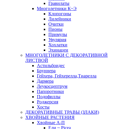
Гравилаты
Многолетники К~Э
Клопогоны
Лилейники
Очитки
Пионы
Примулы
Увулярия
Хохлатки
Эхинацеи
МНОГОЛЕТНИКИ С ДЕКОРАТИВНОЙ
ЛИСТВОЙ
Астильбоидес
Бруннера
Гейхера, Гейхерелла,Тиарелла
Дармера
Леукосцептрум
Папоротники
Подофиллы
Роджерсия
Хосты
ДЕКОРАТИВНЫЕ ТРАВЫ (ЗЛАКИ)
ХВОЙНЫЕ РАСТЕНИЯ
Хвойные А-П
Ели ~ Picea