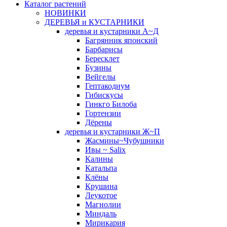
Каталог растений
НОВИНКИ
ДЕРЕВЬЯ и КУСТАРНИКИ
деревья и кустарники А~Д
Багрянник японский
Барбарисы
Бересклет
Бузины
Вейгелы
Гептакодиум
Гибискусы
Гинкго Билоба
Гортензии
Дёрены
деревья и кустарники Ж~П
Жасмины~Чубушники
Ивы ~ Salix
Калины
Катальпа
Клёны
Крушина
Леукотое
Магнолии
Миндаль
Мирикария