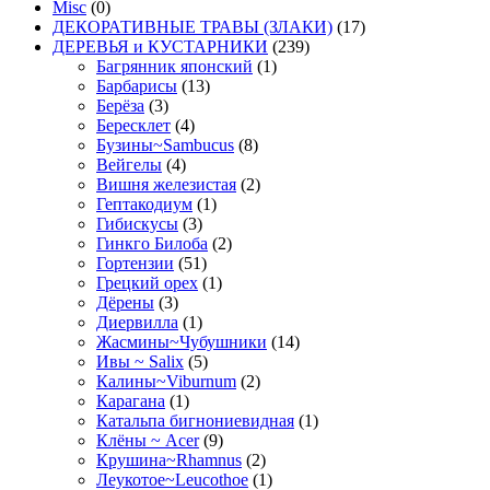
Misc
(0)
ДЕКОРАТИВНЫЕ ТРАВЫ (ЗЛАКИ)
(17)
ДЕРЕВЬЯ и КУСТАРНИКИ
(239)
Багрянник японский
(1)
Барбарисы
(13)
Берёза
(3)
Бересклет
(4)
Бузины~Sambucus
(8)
Вейгелы
(4)
Вишня железистая
(2)
Гептакодиум
(1)
Гибискусы
(3)
Гинкго Билоба
(2)
Гортензии
(51)
Грецкий орех
(1)
Дёрены
(3)
Диервилла
(1)
Жасмины~Чубушники
(14)
Ивы ~ Salix
(5)
Калины~Viburnum
(2)
Карагана
(1)
Катальпа бигнониевидная
(1)
Клёны ~ Acer
(9)
Крушина~Rhamnus
(2)
Леукотое~Leucothoe
(1)