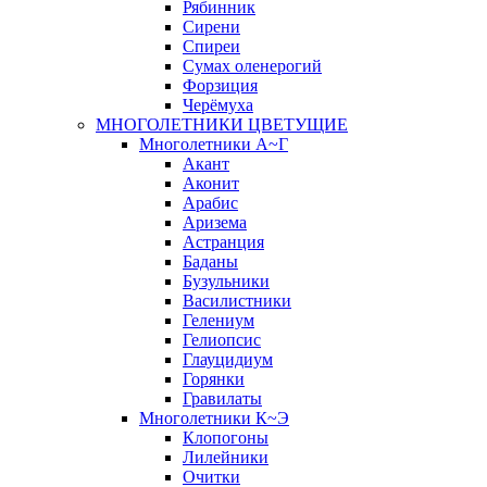
Рябинник
Сирени
Спиреи
Сумах оленерогий
Форзиция
Черёмуха
МНОГОЛЕТНИКИ ЦВЕТУЩИЕ
Многолетники А~Г
Акант
Аконит
Арабис
Аризема
Астранция
Баданы
Бузульники
Василистники
Гелениум
Гелиопсис
Глауцидиум
Горянки
Гравилаты
Многолетники К~Э
Клопогоны
Лилейники
Очитки