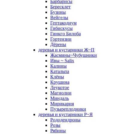
Барбарисы
Бересклет
Бузины
Вейгелы
Гептакодиум
Гибискусы
Гинкго Билоба
Гортензии
Дёрены
деревья и кустарники Ж~П
Жасмины~Чубушники
Ивы ~ Salix
Калины
Катальпа
Клёны
Крушина
Леукотое
Магнолии
Миндаль
Мирикария
Пузыреплодники
деревья и кустарники Р~Я
Рододендроны
Розы
Рябины