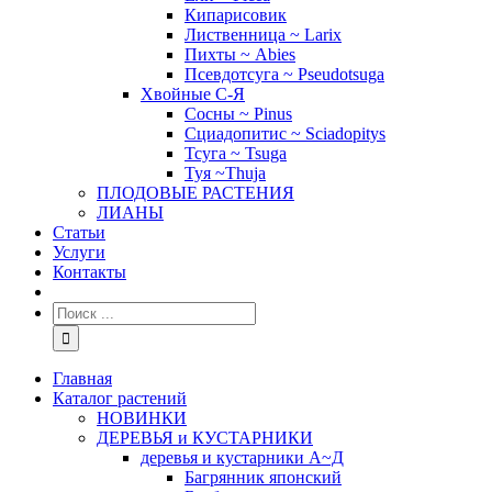
Кипарисовик
Лиственница ~ Larix
Пихты ~ Abies
Псевдотсуга ~ Pseudotsuga
Хвойные С-Я
Сосны ~ Pinus
Сциадопитис ~ Sciadopitys
Тсуга ~ Tsuga
Туя ~Thuja
ПЛОДОВЫЕ РАСТЕНИЯ
ЛИАНЫ
Статьи
Услуги
Контакты
Главная
Каталог растений
НОВИНКИ
ДЕРЕВЬЯ и КУСТАРНИКИ
деревья и кустарники А~Д
Багрянник японский