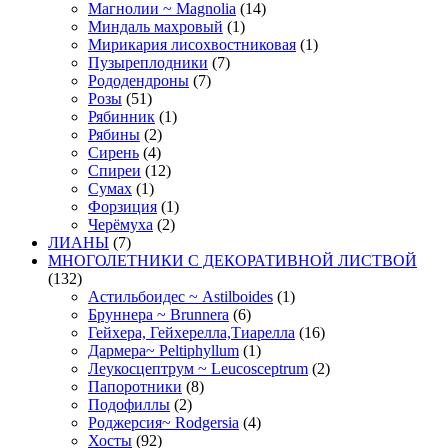
Магнолии ~ Magnolia
(14)
Миндаль махровый
(1)
Мирикария лисохвостниковая
(1)
Пузыреплодники
(7)
Рододендроны
(7)
Розы
(51)
Рябинник
(1)
Рябины
(2)
Сирень
(4)
Спиреи
(12)
Сумах
(1)
Форзиция
(1)
Черёмуха
(2)
ЛИАНЫ
(7)
МНОГОЛЕТНИКИ С ДЕКОРАТИВНОЙ ЛИСТВОЙ
(132)
Астильбоидес ~ Astilboides
(1)
Бруннера ~ Brunnera
(6)
Гейхера, Гейхерелла,Тиарелла
(16)
Дармера~ Peltiphyllum
(1)
Леукосцептрум ~ Leucosceptrum
(2)
Папоротники
(8)
Подофиллы
(2)
Роджерсия~ Rodgersia
(4)
Хосты
(92)