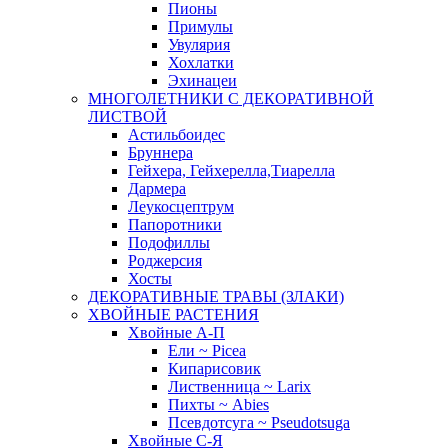
Пионы
Примулы
Увулярия
Хохлатки
Эхинацеи
МНОГОЛЕТНИКИ С ДЕКОРАТИВНОЙ
ЛИСТВОЙ
Астильбоидес
Бруннера
Гейхера, Гейхерелла,Тиарелла
Дармера
Леукосцептрум
Папоротники
Подофиллы
Роджерсия
Хосты
ДЕКОРАТИВНЫЕ ТРАВЫ (ЗЛАКИ)
ХВОЙНЫЕ РАСТЕНИЯ
Хвойные А-П
Ели ~ Picea
Кипарисовик
Лиственница ~ Larix
Пихты ~ Abies
Псевдотсуга ~ Pseudotsuga
Хвойные С-Я