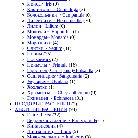
Ирисы~ Iris
(0)
Клопогоны ~ Cimicifuga
(3)
Колокольчики ~ Campanula
(0)
Лилейники ~ Hemerocallis
(30)
Лилии~ Lilium
(0)
Молочай ~ Euphorbia
(1)
Монарды~ Monarda
(0)
Морозники
(4)
Очитки ~ Sedum
(11)
Пионы
(35)
Посконник
(2)
Примулы ~ Primula
(16)
Прострел (Сон-трава)~Pulsatilla
(3)
Сангвинария~ Sanguinaria
(2)
Увулярия ~ Uvularia
(1)
Хохлатки
(1)
Хризантемы~ Chrysanthemum
(9)
Эхинацеи ~ Echinacea
(31)
ПЛОДОВЫЕ РАСТЕНИЯ
(7)
ХВОЙНЫЕ РАСТЕНИЯ
(94)
Ели ~ Picea
(22)
Кедровый стланик ~ Pinus pumila
(1)
Кипарисовик
(4)
Лиственница ~ Larix
(5)
Можжевельник ~ Juniperus
(8)