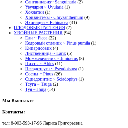
Сангвинария~ Sanguinaria
(2)
Увулярия ~ Uvularia
(1)
Хохлатки
(1)
Хризантемы~ Chrysanthemum
(9)
Эхинацеи ~ Echinacea
(31)
ПЛОДОВЫЕ РАСТЕНИЯ
(7)
ХВОЙНЫЕ РАСТЕНИЯ
(94)
Ели ~ Picea
(22)
Кедровый стланик ~ Pinus pumila
(1)
Кипарисовик
(4)
Лиственница ~ Larix
(5)
Можжевельник ~ Juniperus
(8)
Пихты ~ Abies
(11)
Псевдотсуга ~ Pseudotsuga
(1)
Сосны ~ Pinus
(26)
Сциадопитис ~ Sciadopitys
(1)
Тсуга ~ Tsuga
(2)
Туя ~Thuja
(14)
Мы Вконтакте
Контакты:
тел: 8-903-593-17-96 Лариса Григорьевна