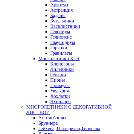
Аризема
Астранция
Баданы
Бузульники
Василистники
Гелениум
Гелиопсис
Глауцидиум
Горянки
Гравилаты
Многолетники К~Э
Клопогоны
Лилейники
Очитки
Пионы
Примулы
Увулярия
Хохлатки
Эхинацеи
МНОГОЛЕТНИКИ С ДЕКОРАТИВНОЙ
ЛИСТВОЙ
Астильбоидес
Бруннера
Гейхера, Гейхерелла,Тиарелла
Дармера