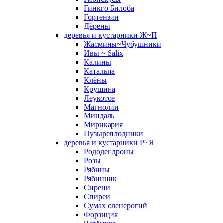
Гинкго Билоба
Гортензии
Дёрены
деревья и кустарники Ж~П
Жасмины~Чубушники
Ивы ~ Salix
Калины
Катальпа
Клёны
Крушина
Леукотое
Магнолии
Миндаль
Мирикария
Пузыреплодники
деревья и кустарники Р~Я
Рододендроны
Розы
Рябины
Рябинник
Сирени
Спиреи
Сумах оленерогий
Форзиция