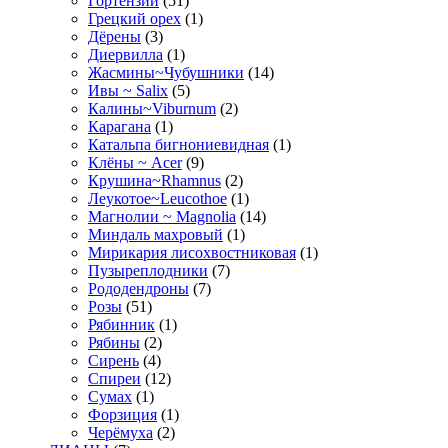
Гортензии
(51)
Грецкий орех
(1)
Дёрены
(3)
Диервилла
(1)
Жасмины~Чубушники
(14)
Ивы ~ Salix
(5)
Калины~Viburnum
(2)
Карагана
(1)
Катальпа бигнониевидная
(1)
Клёны ~ Acer
(9)
Крушина~Rhamnus
(2)
Леукотое~Leucothoe
(1)
Магнолии ~ Magnolia
(14)
Миндаль махровый
(1)
Мирикария лисохвостниковая
(1)
Пузыреплодники
(7)
Рододендроны
(7)
Розы
(51)
Рябинник
(1)
Рябины
(2)
Сирень
(4)
Спиреи
(12)
Сумах
(1)
Форзиция
(1)
Черёмуха
(2)