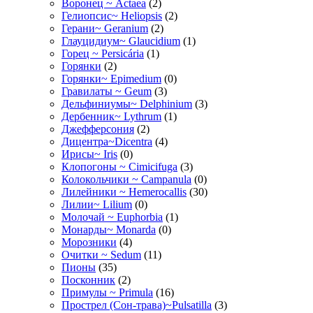
Воронец ~ Actaea
(2)
Гелиопсис~ Heliopsis
(2)
Герани~ Geranium
(2)
Глауцидиум~ Glaucidium
(1)
Горец ~ Persicária
(1)
Горянки
(2)
Горянки~ Epimedium
(0)
Гравилаты ~ Geum
(3)
Дельфиниумы~ Delphinium
(3)
Дербенник~ Lythrum
(1)
Джефферсония
(2)
Дицентра~Dicentra
(4)
Ирисы~ Iris
(0)
Клопогоны ~ Cimicifuga
(3)
Колокольчики ~ Campanula
(0)
Лилейники ~ Hemerocallis
(30)
Лилии~ Lilium
(0)
Молочай ~ Euphorbia
(1)
Монарды~ Monarda
(0)
Морозники
(4)
Очитки ~ Sedum
(11)
Пионы
(35)
Посконник
(2)
Примулы ~ Primula
(16)
Прострел (Сон-трава)~Pulsatilla
(3)