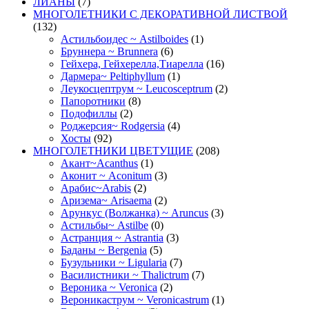
ЛИАНЫ
(7)
МНОГОЛЕТНИКИ С ДЕКОРАТИВНОЙ ЛИСТВОЙ
(132)
Астильбоидес ~ Astilboides
(1)
Бруннера ~ Brunnera
(6)
Гейхера, Гейхерелла,Тиарелла
(16)
Дармера~ Peltiphyllum
(1)
Леукосцептрум ~ Leucosceptrum
(2)
Папоротники
(8)
Подофиллы
(2)
Роджерсия~ Rodgersia
(4)
Хосты
(92)
МНОГОЛЕТНИКИ ЦВЕТУЩИЕ
(208)
Акант~Acanthus
(1)
Аконит ~ Aconitum
(3)
Арабис~Arabis
(2)
Аризема~ Arisaema
(2)
Арункус (Волжанка) ~ Aruncus
(3)
Астильбы~ Astilbe
(0)
Астранция ~ Astrantia
(3)
Баданы ~ Bergenia
(5)
Бузульники ~ Ligularia
(7)
Василистники ~ Thalictrum
(7)
Вероника ~ Veronica
(2)
Вероникаструм ~ Veronicastrum
(1)