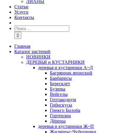
ЛИАНЫ
Статьи
Услуги
Контакты
Главная
Каталог растений
НОВИНКИ
ДЕРЕВЬЯ и КУСТАРНИКИ
деревья и кустарники А~Д
Багрянник японский
Барбарисы
Бересклет
Бузины
Вейгелы
Гептакодиум
Гибискусы
Гинкго Билоба
Гортензии
Дёрены
деревья и кустарники Ж~П
Жасмины~Чубушники