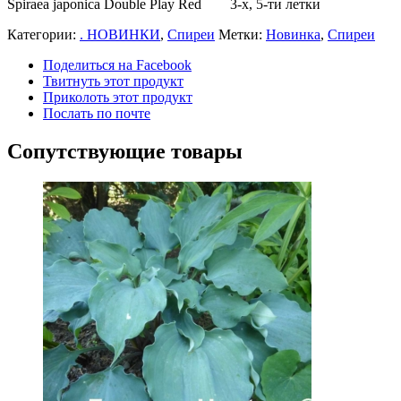
Spiraea japonica Double Play Red 3-х, 5-ти летки
Категории:
. НОВИНКИ
,
Спиреи
Метки:
Новинка
,
Спиреи
Поделиться на Facebook
Твитнуть этот продукт
Приколоть этот продукт
Послать по почте
Сопутствующие товары