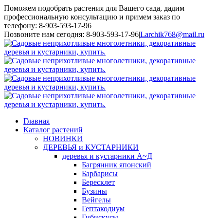
Поможем подобрать растения для Вашего сада, дадим
профессиональную консультацию и примем заказ по
телефону: 8-903-593-17-96
Toggle
Позвоните нам сегодня: 8-903-593-17-96
|
Larchik768@mail.ru
SlidingBar
Area
Главная
Каталог растений
НОВИНКИ
ДЕРЕВЬЯ и КУСТАРНИКИ
деревья и кустарники А~Д
Багрянник японский
Барбарисы
Бересклет
Бузины
Вейгелы
Гептакодиум
Гибискусы