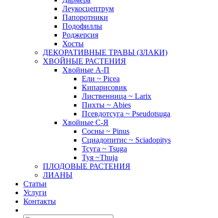
Леукосцептрум
Папоротники
Подофиллы
Роджерсия
Хосты
ДЕКОРАТИВНЫЕ ТРАВЫ (ЗЛАКИ)
ХВОЙНЫЕ РАСТЕНИЯ
Хвойные А-П
Ели ~ Picea
Кипарисовик
Лиственница ~ Larix
Пихты ~ Abies
Псевдотсуга ~ Pseudotsuga
Хвойные С-Я
Сосны ~ Pinus
Сциадопитис ~ Sciadopitys
Тсуга ~ Tsuga
Туя ~Thuja
ПЛОДОВЫЕ РАСТЕНИЯ
ЛИАНЫ
Статьи
Услуги
Контакты