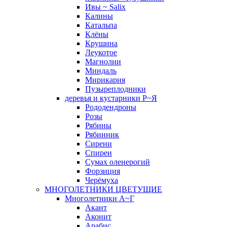
Ивы ~ Salix
Калины
Катальпа
Клёны
Крушина
Леукотое
Магнолии
Миндаль
Мирикария
Пузыреплодники
деревья и кустарники Р~Я
Рододендроны
Розы
Рябины
Рябинник
Сирени
Спиреи
Сумах оленерогий
Форзиция
Черёмуха
МНОГОЛЕТНИКИ ЦВЕТУЩИЕ
Многолетники А~Г
Акант
Аконит
Арабис