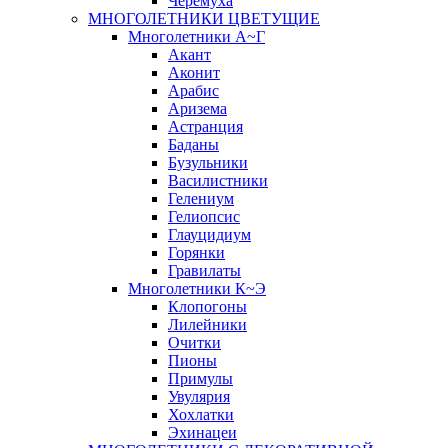
Черёмуха
МНОГОЛЕТНИКИ ЦВЕТУЩИЕ
Многолетники А~Г
Акант
Аконит
Арабис
Аризема
Астранция
Баданы
Бузульники
Василистники
Гелениум
Гелиопсис
Глауцидиум
Горянки
Гравилаты
Многолетники К~Э
Клопогоны
Лилейники
Очитки
Пионы
Примулы
Увулярия
Хохлатки
Эхинацеи