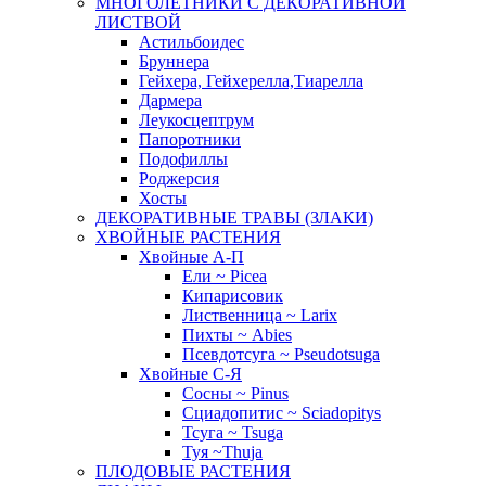
МНОГОЛЕТНИКИ С ДЕКОРАТИВНОЙ
ЛИСТВОЙ
Астильбоидес
Бруннера
Гейхера, Гейхерелла,Тиарелла
Дармера
Леукосцептрум
Папоротники
Подофиллы
Роджерсия
Хосты
ДЕКОРАТИВНЫЕ ТРАВЫ (ЗЛАКИ)
ХВОЙНЫЕ РАСТЕНИЯ
Хвойные А-П
Ели ~ Picea
Кипарисовик
Лиственница ~ Larix
Пихты ~ Abies
Псевдотсуга ~ Pseudotsuga
Хвойные С-Я
Сосны ~ Pinus
Сциадопитис ~ Sciadopitys
Тсуга ~ Tsuga
Туя ~Thuja
ПЛОДОВЫЕ РАСТЕНИЯ