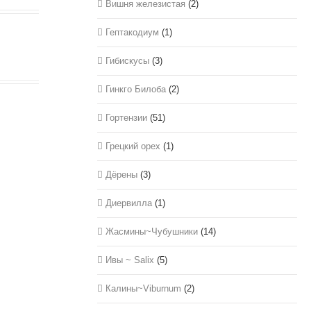
Вишня железистая
(2)
Гептакодиум
(1)
Гибискусы
(3)
Гинкго Билоба
(2)
Гортензии
(51)
Грецкий орех
(1)
Дёрены
(3)
Диервилла
(1)
Жасмины~Чубушники
(14)
Ивы ~ Salix
(5)
Калины~Viburnum
(2)