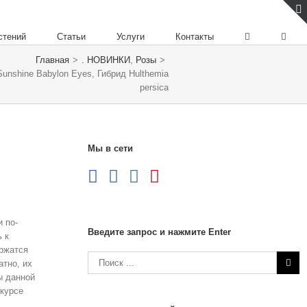
стений
Статьи
Услуги
Контакты
Главная
>
. НОВИНКИ
,
Розы
>
unshine Babylon Eyes, Гибрид Hulthemia
persica
Мы в сети
 по-
Введите запрос и нажмите Enter
 к
ержатся
атно, их
ы данной
нкурсе