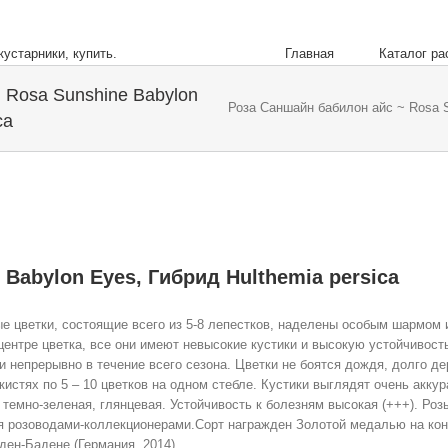
Главная
Каталог ра
 Rosa Sunshine Babylon
Роза Саншайн бабилон айс ~ Rosa S
ca
Babylon Eyes, Гибрид Hulthemia persica
е цветки, состоящие всего из 5-8 лепестков, наделены особым шармом и
центре цветка, все они имеют невысокие кустики и высокую устойчивость
и непрерывно в течение всего сезона. Цветки не боятся дождя, долго д
истях по 5 – 10 цветков на одном стебле. Кустики выглядят очень аккур
, темно-зеленая, глянцевая. Устойчивость к болезням высокая (+++). Роз
тся розоводами-коллекционерами.Сорт награжден Золотой медалью на ко
ден-Бадене (Германия, 2014).