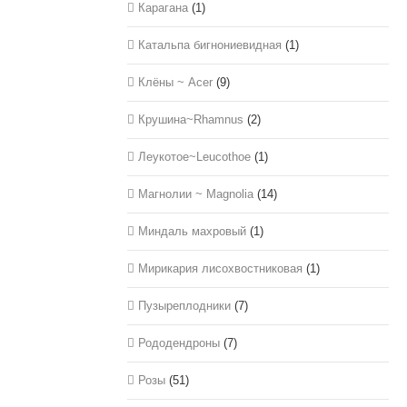
Карагана
(1)
Катальпа бигнониевидная
(1)
Клёны ~ Acer
(9)
Крушина~Rhamnus
(2)
Леукотое~Leucothoe
(1)
Магнолии ~ Magnolia
(14)
Миндаль махровый
(1)
Мирикария лисохвостниковая
(1)
Пузыреплодники
(7)
Рододендроны
(7)
Розы
(51)