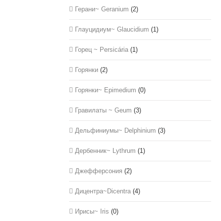
Герани~ Geranium
(2)
Глауцидиум~ Glaucidium
(1)
Горец ~ Persicária
(1)
Горянки
(2)
Горянки~ Epimedium
(0)
Гравилаты ~ Geum
(3)
Дельфиниумы~ Delphinium
(3)
Дербенник~ Lythrum
(1)
Джефферсония
(2)
Дицентра~Dicentra
(4)
Ирисы~ Iris
(0)