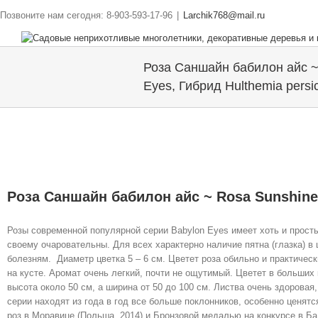
Позвоните нам сегодня: 8-903-593-17-96
|
Larchik768@mail.ru
Роза Саншайн бабилон айс ~
Eyes, Гибрид Hulthemia persi
Роза Саншайн бабилон айс ~ Rosa Sunshine 
Розы современной популярной серии Babylon Eyes имеет хоть и просты
своему очаровательны. Для всех характерно наличие пятна (глазка) в 
болезням. Диаметр цветка 5 – 6 см. Цветет роза обильно и практическ
на кусте. Аромат очень легкий, почти не ощутимый. Цветет в больших к
высота около 50 см, а ширина от 50 до 100 см. Листва очень здоровая
серии находят из года в год все больше поклонников, особенно ценя
роз в Моравице (Польша, 2014) и Бронзовой медалью на конкурсе в Ба