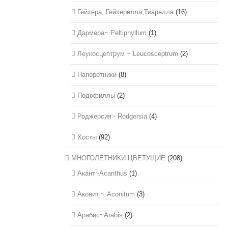
Гейхера, Гейхерелла,Тиарелла
(16)
Дармера~ Peltiphyllum
(1)
Леукосцептрум ~ Leucosceptrum
(2)
Папоротники
(8)
Подофиллы
(2)
Роджерсия~ Rodgersia
(4)
Хосты
(92)
МНОГОЛЕТНИКИ ЦВЕТУЩИЕ
(208)
Акант~Acanthus
(1)
Аконит ~ Aconitum
(3)
Арабис~Arabis
(2)