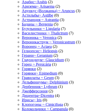
Арабис~Arabis
(2)
Аризема~ Arisaema
(2)
Арункус (Волжанка) ~ Aruncus
(3)
Астильбы~ Astilbe
(0)
Астранция ~ Astrantia
(3)
Баданы ~ Bergenia
(5)
Бузульники ~ Ligularia
(7)
Василистники ~ Thalictrum
(7)
Вероника ~ Veronica
(2)
Вероникаструм ~ Veronicastrum
(1)
Воронец ~ Actaea
(2)
Гелиопсис~ Heliopsis
(2)
Герани~ Geranium
(2)
Глауцидиум~ Glaucidium
(1)
Горец ~ Persicária
(1)
Горянки
(2)
Горянки~ Epimedium
(0)
Гравилаты ~ Geum
(3)
Дельфиниумы~ Delphinium
(3)
Дербенник~ Lythrum
(1)
Джефферсония
(2)
Дицентра~Dicentra
(4)
Ирисы~ Iris
(0)
Клопогоны ~ Cimicifuga
(3)
Колокольчики ~ Campanula
(0)