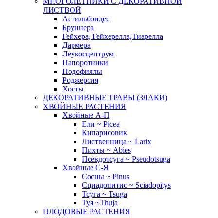
МНОГОЛЕТНИКИ С ДЕКОРАТИВНОЙ
ЛИСТВОЙ
Астильбоидес
Бруннера
Гейхера, Гейхерелла,Тиарелла
Дармера
Леукосцептрум
Папоротники
Подофиллы
Роджерсия
Хосты
ДЕКОРАТИВНЫЕ ТРАВЫ (ЗЛАКИ)
ХВОЙНЫЕ РАСТЕНИЯ
Хвойные А-П
Ели ~ Picea
Кипарисовик
Лиственница ~ Larix
Пихты ~ Abies
Псевдотсуга ~ Pseudotsuga
Хвойные С-Я
Сосны ~ Pinus
Сциадопитис ~ Sciadopitys
Тсуга ~ Tsuga
Туя ~Thuja
ПЛОДОВЫЕ РАСТЕНИЯ