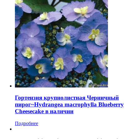
Гортензия крупнолистная Черничный
пирог~Hydrangea macrophylla Blueberry
Cheesecake в наличии
Подробнее