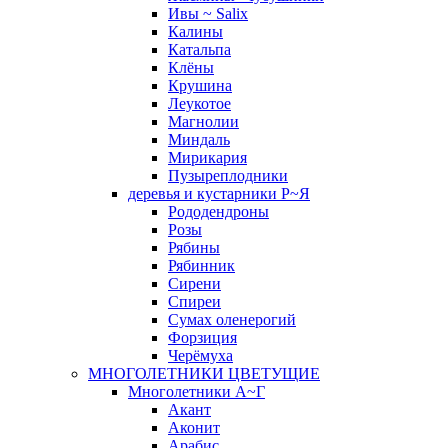
Ивы ~ Salix
Калины
Катальпа
Клёны
Крушина
Леукотое
Магнолии
Миндаль
Мирикария
Пузыреплодники
деревья и кустарники Р~Я
Рододендроны
Розы
Рябины
Рябинник
Сирени
Спиреи
Сумах оленерогий
Форзиция
Черёмуха
МНОГОЛЕТНИКИ ЦВЕТУЩИЕ
Многолетники А~Г
Акант
Аконит
Арабис