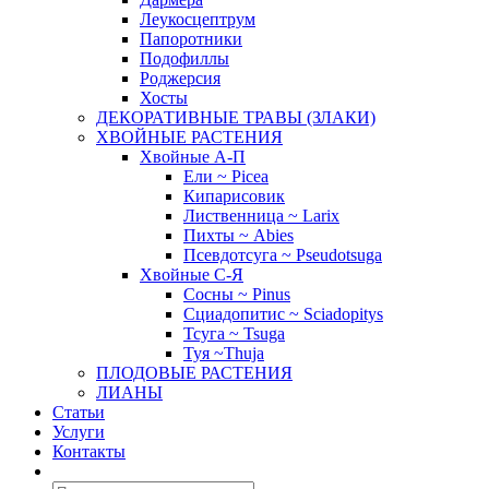
Леукосцептрум
Папоротники
Подофиллы
Роджерсия
Хосты
ДЕКОРАТИВНЫЕ ТРАВЫ (ЗЛАКИ)
ХВОЙНЫЕ РАСТЕНИЯ
Хвойные А-П
Ели ~ Picea
Кипарисовик
Лиственница ~ Larix
Пихты ~ Abies
Псевдотсуга ~ Pseudotsuga
Хвойные С-Я
Сосны ~ Pinus
Сциадопитис ~ Sciadopitys
Тсуга ~ Tsuga
Туя ~Thuja
ПЛОДОВЫЕ РАСТЕНИЯ
ЛИАНЫ
Статьи
Услуги
Контакты