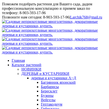
Поможем подобрать растения для Вашего сада, дадим
профессиональную консультацию и примем заказ по
телефону: 8-903-593-17-96
Toggle
Позвоните нам сегодня: 8-903-593-17-96
|
Larchik768@mail.ru
SlidingBar
Area
Главная
Каталог растений
НОВИНКИ
ДЕРЕВЬЯ и КУСТАРНИКИ
деревья и кустарники А~Д
Багрянник японский
Барбарисы
Бересклет
Бузины
Вейгелы
Гептакодиум
Гибискусы