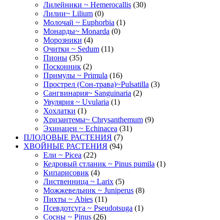
Лилейники ~ Hemerocallis
(30)
Лилии~ Lilium
(0)
Молочай ~ Euphorbia
(1)
Монарды~ Monarda
(0)
Морозники
(4)
Очитки ~ Sedum
(11)
Пионы
(35)
Посконник
(2)
Примулы ~ Primula
(16)
Прострел (Сон-трава)~Pulsatilla
(3)
Сангвинария~ Sanguinaria
(2)
Увулярия ~ Uvularia
(1)
Хохлатки
(1)
Хризантемы~ Chrysanthemum
(9)
Эхинацеи ~ Echinacea
(31)
ПЛОДОВЫЕ РАСТЕНИЯ
(7)
ХВОЙНЫЕ РАСТЕНИЯ
(94)
Ели ~ Picea
(22)
Кедровый стланик ~ Pinus pumila
(1)
Кипарисовик
(4)
Лиственница ~ Larix
(5)
Можжевельник ~ Juniperus
(8)
Пихты ~ Abies
(11)
Псевдотсуга ~ Pseudotsuga
(1)
Сосны ~ Pinus
(26)