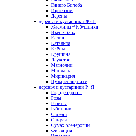
Гинкго Билоба
Гортензии
Дёрены
деревья и кустарники Ж~П
Жасмины~Чубушники
Ивы ~ Salix
Калины
Катальпа
Клёны
Крушина
Леукотое
Магнолии
Миндаль
Мирикария
Пузыреплодники
деревья и кустарники Р~Я
Рододендроны
Розы
Рябины
Рябинник
Сирени
Спиреи
Сумах оленерогий
Форзиция