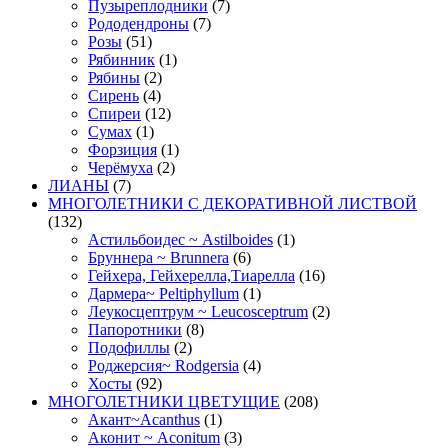
Пузыреплодники
(7)
Рододендроны
(7)
Розы
(51)
Рябинник
(1)
Рябины
(2)
Сирень
(4)
Спиреи
(12)
Сумах
(1)
Форзиция
(1)
Черёмуха
(2)
ЛИАНЫ
(7)
МНОГОЛЕТНИКИ С ДЕКОРАТИВНОЙ ЛИСТВОЙ
(132)
Астильбоидес ~ Astilboides
(1)
Бруннера ~ Brunnera
(6)
Гейхера, Гейхерелла,Тиарелла
(16)
Дармера~ Peltiphyllum
(1)
Леукосцептрум ~ Leucosceptrum
(2)
Папоротники
(8)
Подофиллы
(2)
Роджерсия~ Rodgersia
(4)
Хосты
(92)
МНОГОЛЕТНИКИ ЦВЕТУЩИЕ
(208)
Акант~Acanthus
(1)
Аконит ~ Aconitum
(3)