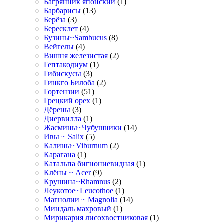
Багрянник японский
(1)
Барбарисы
(13)
Берёза
(3)
Бересклет
(4)
Бузины~Sambucus
(8)
Вейгелы
(4)
Вишня железистая
(2)
Гептакодиум
(1)
Гибискусы
(3)
Гинкго Билоба
(2)
Гортензии
(51)
Грецкий орех
(1)
Дёрены
(3)
Диервилла
(1)
Жасмины~Чубушники
(14)
Ивы ~ Salix
(5)
Калины~Viburnum
(2)
Карагана
(1)
Катальпа бигнониевидная
(1)
Клёны ~ Acer
(9)
Крушина~Rhamnus
(2)
Леукотое~Leucothoe
(1)
Магнолии ~ Magnolia
(14)
Миндаль махровый
(1)
Мирикария лисохвостниковая
(1)