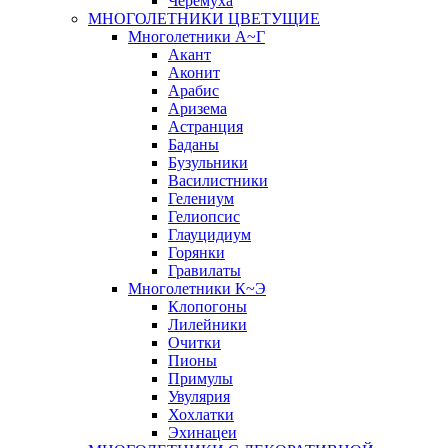
Черёмуха
МНОГОЛЕТНИКИ ЦВЕТУЩИЕ
Многолетники А~Г
Акант
Аконит
Арабис
Аризема
Астранция
Баданы
Бузульники
Василистники
Гелениум
Гелиопсис
Глауцидиум
Горянки
Гравилаты
Многолетники К~Э
Клопогоны
Лилейники
Очитки
Пионы
Примулы
Увулярия
Хохлатки
Эхинацеи