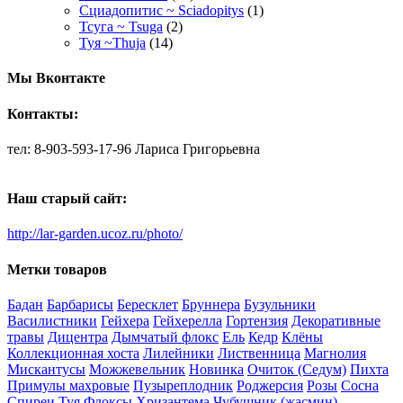
Сциадопитис ~ Sciadopitys
(1)
Тсуга ~ Tsuga
(2)
Туя ~Thuja
(14)
Мы Вконтакте
Контакты:
тел: 8-903-593-17-96 Лариса Григорьевна
Наш старый сайт:
http://lar-garden.ucoz.ru/photo/
Метки товаров
Бадан
Барбарисы
Бересклет
Бруннера
Бузульники
Василистники
Гейхера
Гейхерелла
Гортензия
Декоративные
травы
Дицентра
Дымчатый флокс
Ель
Кедр
Клёны
Коллекционная хоста
Лилейники
Лиственница
Магнолия
Мискантусы
Можжевельник
Новинка
Очиток (Седум)
Пихта
Примулы махровые
Пузыреплодник
Роджерсия
Розы
Сосна
Спиреи
Туя
Флоксы
Хризантема
Чубушник (жасмин)