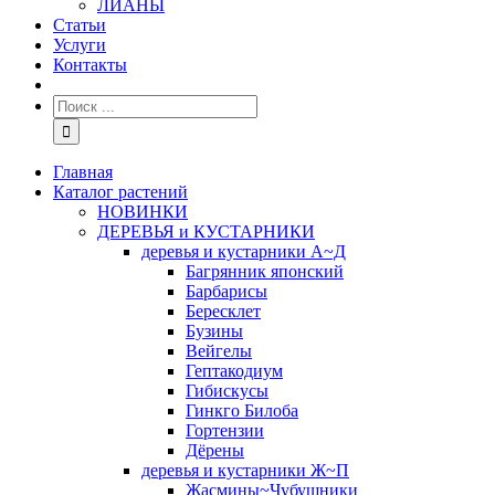
ЛИАНЫ
Статьи
Услуги
Контакты
Главная
Каталог растений
НОВИНКИ
ДЕРЕВЬЯ и КУСТАРНИКИ
деревья и кустарники А~Д
Багрянник японский
Барбарисы
Бересклет
Бузины
Вейгелы
Гептакодиум
Гибискусы
Гинкго Билоба
Гортензии
Дёрены
деревья и кустарники Ж~П
Жасмины~Чубушники