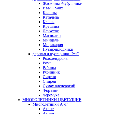
Жасмины~Чубушники
Ивы ~ Salix
Калины
Катальпа
Клёны
Крушина
Леукотое
Магнолии
Миндаль
Мирикария
Пузыреплодники
деревья и кустарники Р~Я
Рододендроны
Розы
Рябины
Рябинник
Сирени
Спиреи
Сумах оленерогий
Форзиция
Черёмуха
МНОГОЛЕТНИКИ ЦВЕТУЩИЕ
Многолетники А~Г
Акант
Аконит