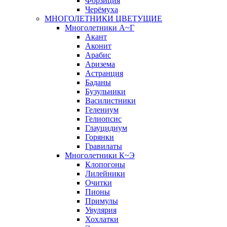
Форзиция
Черёмуха
МНОГОЛЕТНИКИ ЦВЕТУЩИЕ
Многолетники А~Г
Акант
Аконит
Арабис
Аризема
Астранция
Баданы
Бузульники
Василистники
Гелениум
Гелиопсис
Глауцидиум
Горянки
Гравилаты
Многолетники К~Э
Клопогоны
Лилейники
Очитки
Пионы
Примулы
Увулярия
Хохлатки