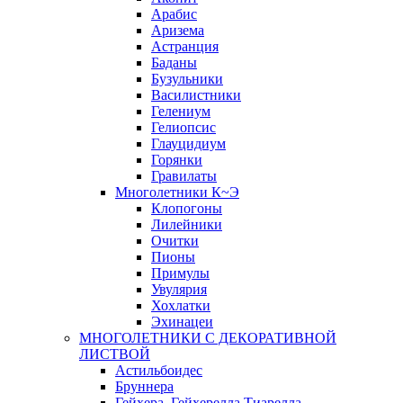
Арабис
Аризема
Астранция
Баданы
Бузульники
Василистники
Гелениум
Гелиопсис
Глауцидиум
Горянки
Гравилаты
Многолетники К~Э
Клопогоны
Лилейники
Очитки
Пионы
Примулы
Увулярия
Хохлатки
Эхинацеи
МНОГОЛЕТНИКИ С ДЕКОРАТИВНОЙ
ЛИСТВОЙ
Астильбоидес
Бруннера
Гейхера, Гейхерелла,Тиарелла