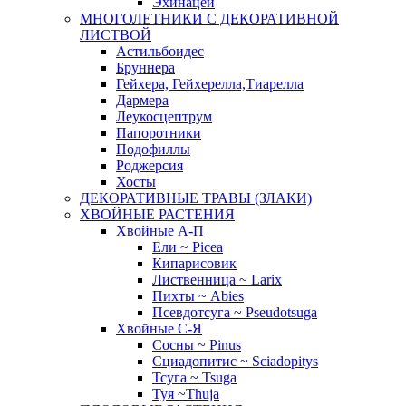
Эхинацеи
МНОГОЛЕТНИКИ С ДЕКОРАТИВНОЙ
ЛИСТВОЙ
Астильбоидес
Бруннера
Гейхера, Гейхерелла,Тиарелла
Дармера
Леукосцептрум
Папоротники
Подофиллы
Роджерсия
Хосты
ДЕКОРАТИВНЫЕ ТРАВЫ (ЗЛАКИ)
ХВОЙНЫЕ РАСТЕНИЯ
Хвойные А-П
Ели ~ Picea
Кипарисовик
Лиственница ~ Larix
Пихты ~ Abies
Псевдотсуга ~ Pseudotsuga
Хвойные С-Я
Сосны ~ Pinus
Сциадопитис ~ Sciadopitys
Тсуга ~ Tsuga
Туя ~Thuja