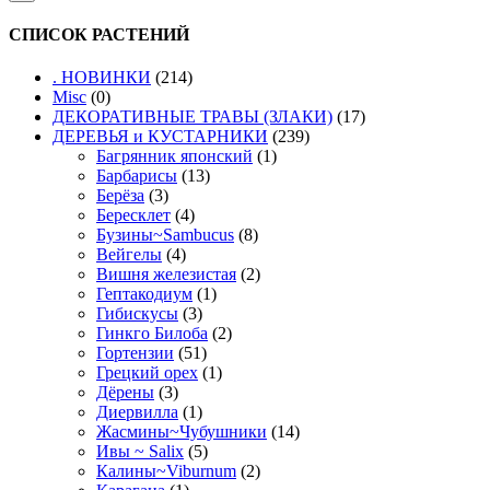
СПИСОК РАСТЕНИЙ
. НОВИНКИ
(214)
Misc
(0)
ДЕКОРАТИВНЫЕ ТРАВЫ (ЗЛАКИ)
(17)
ДЕРЕВЬЯ и КУСТАРНИКИ
(239)
Багрянник японский
(1)
Барбарисы
(13)
Берёза
(3)
Бересклет
(4)
Бузины~Sambucus
(8)
Вейгелы
(4)
Вишня железистая
(2)
Гептакодиум
(1)
Гибискусы
(3)
Гинкго Билоба
(2)
Гортензии
(51)
Грецкий орех
(1)
Дёрены
(3)
Диервилла
(1)
Жасмины~Чубушники
(14)
Ивы ~ Salix
(5)
Калины~Viburnum
(2)