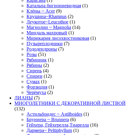
Карагана
(1)
Катальпа бигнониевидная
(1)
Клёны ~ Acer
(9)
Крушина~Rhamnus
(2)
Леукотое~Leucothoe
(1)
Магнолии ~ Magnolia
(14)
Миндаль махровый
(1)
Мирикария лисохвостниковая
(1)
Пузыреплодники
(7)
Рододендроны
(7)
Розы
(51)
Рябинник
(1)
Рябины
(2)
Сирень
(4)
Спиреи
(12)
Сумах
(1)
Форзиция
(1)
Черёмуха
(2)
ЛИАНЫ
(7)
МНОГОЛЕТНИКИ С ДЕКОРАТИВНОЙ ЛИСТВОЙ
(132)
Астильбоидес ~ Astilboides
(1)
Бруннера ~ Brunnera
(6)
Гейхера, Гейхерелла,Тиарелла
(16)
Дармера~ Peltiphyllum
(1)