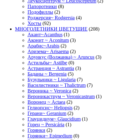
Леукосцептрум ~ Leucosceptrum
(2)
Папоротники
(8)
Подофиллы
(2)
Роджерсия~ Rodgersia
(4)
Хосты
(92)
МНОГОЛЕТНИКИ ЦВЕТУЩИЕ
(208)
Акант~Acanthus
(1)
Аконит ~ Aconitum
(3)
Арабис~Arabis
(2)
Аризема~ Arisaema
(2)
Арункус (Волжанка) ~ Aruncus
(3)
Астильбы~ Astilbe
(0)
Астранция ~ Astrantia
(3)
Баданы ~ Bergenia
(5)
Бузульники ~ Ligularia
(7)
Василистники ~ Thalictrum
(7)
Вероника ~ Veronica
(2)
Вероникаструм ~ Veronicastrum
(1)
Воронец ~ Actaea
(2)
Гелиопсис~ Heliopsis
(2)
Герани~ Geranium
(2)
Глауцидиум~ Glaucidium
(1)
Горец ~ Persicária
(1)
Горянки
(2)
Горянки~ Epimedium
(0)