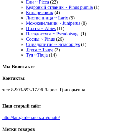
Ели ~ Picea
(22)
Кедровый стланик ~ Pinus pumila
(1)
Кипарисовик
(4)
Лиственница ~ Larix
(5)
Можжевельник ~ Juniperus
(8)
Пихты ~ Abies
(11)
Псевдотсуга ~ Pseudotsuga
(1)
Сосны ~ Pinus
(26)
Сциадопитис ~ Sciadopitys
(1)
Тсуга ~ Tsuga
(2)
Туя ~Thuja
(14)
Мы Вконтакте
Контакты:
тел: 8-903-593-17-96 Лариса Григорьевна
Наш старый сайт:
http://lar-garden.ucoz.ru/photo/
Метки товаров