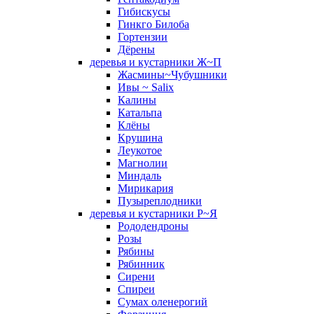
Гибискусы
Гинкго Билоба
Гортензии
Дёрены
деревья и кустарники Ж~П
Жасмины~Чубушники
Ивы ~ Salix
Калины
Катальпа
Клёны
Крушина
Леукотое
Магнолии
Миндаль
Мирикария
Пузыреплодники
деревья и кустарники Р~Я
Рододендроны
Розы
Рябины
Рябинник
Сирени
Спиреи
Сумах оленерогий