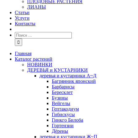
ПЛОДОВЫЕ РАСТЕНИЯ
ЛИАНЫ
Статьи
Услуги
Контакты
Главная
Каталог растений
НОВИНКИ
ДЕРЕВЬЯ и КУСТАРНИКИ
деревья и кустарники А~Д
Багрянник японский
Барбарисы
Бересклет
Бузины
Вейгелы
Гептакодиум
Гибискусы
Гинкго Билоба
Гортензии
Дёрены
деревья и кустарники Ж~П