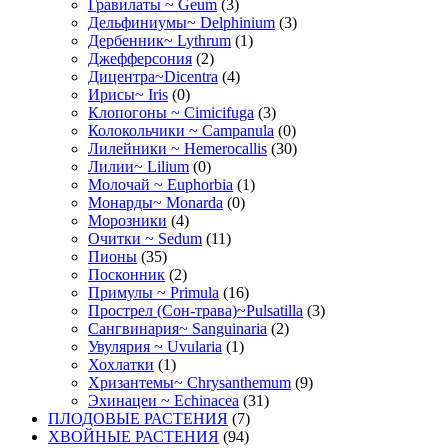
Гравилаты ~ Geum
(3)
Дельфиниумы~ Delphinium
(3)
Дербенник~ Lythrum
(1)
Джефферсония
(2)
Дицентра~Dicentra
(4)
Ирисы~ Iris
(0)
Клопогоны ~ Cimicifuga
(3)
Колокольчики ~ Campanula
(0)
Лилейники ~ Hemerocallis
(30)
Лилии~ Lilium
(0)
Молочай ~ Euphorbia
(1)
Монарды~ Monarda
(0)
Морозники
(4)
Очитки ~ Sedum
(11)
Пионы
(35)
Посконник
(2)
Примулы ~ Primula
(16)
Прострел (Сон-трава)~Pulsatilla
(3)
Сангвинария~ Sanguinaria
(2)
Увулярия ~ Uvularia
(1)
Хохлатки
(1)
Хризантемы~ Chrysanthemum
(9)
Эхинацеи ~ Echinacea
(31)
ПЛОДОВЫЕ РАСТЕНИЯ
(7)
ХВОЙНЫЕ РАСТЕНИЯ
(94)