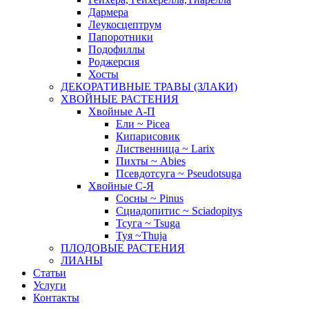
Дармера
Леукосцептрум
Папоротники
Подофиллы
Роджерсия
Хосты
ДЕКОРАТИВНЫЕ ТРАВЫ (ЗЛАКИ)
ХВОЙНЫЕ РАСТЕНИЯ
Хвойные А-П
Ели ~ Picea
Кипарисовик
Лиственница ~ Larix
Пихты ~ Abies
Псевдотсуга ~ Pseudotsuga
Хвойные С-Я
Сосны ~ Pinus
Сциадопитис ~ Sciadopitys
Тсуга ~ Tsuga
Туя ~Thuja
ПЛОДОВЫЕ РАСТЕНИЯ
ЛИАНЫ
Статьи
Услуги
Контакты