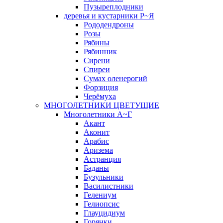
Пузыреплодники
деревья и кустарники Р~Я
Рододендроны
Розы
Рябины
Рябинник
Сирени
Спиреи
Сумах оленерогий
Форзиция
Черёмуха
МНОГОЛЕТНИКИ ЦВЕТУЩИЕ
Многолетники А~Г
Акант
Аконит
Арабис
Аризема
Астранция
Баданы
Бузульники
Василистники
Гелениум
Гелиопсис
Глауцидиум
Горянки