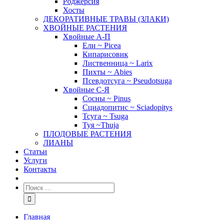
Роджерсия
Хосты
ДЕКОРАТИВНЫЕ ТРАВЫ (ЗЛАКИ)
ХВОЙНЫЕ РАСТЕНИЯ
Хвойные А-П
Ели ~ Picea
Кипарисовик
Лиственница ~ Larix
Пихты ~ Abies
Псевдотсуга ~ Pseudotsuga
Хвойные С-Я
Сосны ~ Pinus
Сциадопитис ~ Sciadopitys
Тсуга ~ Tsuga
Туя ~Thuja
ПЛОДОВЫЕ РАСТЕНИЯ
ЛИАНЫ
Статьи
Услуги
Контакты
Главная