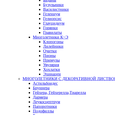
Баданы
Бузульники
Василистники
Гелениум
Гелиопсис
Глауцидиум
Горянки
Гравилаты
Многолетники К~Э
Клопогоны
Лилейники
Очитки
Пионы
Примулы
Увулярия
Хохлатки
Эхинацеи
МНОГОЛЕТНИКИ С ДЕКОРАТИВНОЙ ЛИСТВО
Астильбоидес
Бруннера
Гейхера, Гейхерелла,Тиарелла
Дармера
Леукосцептрум
Папоротники
Подофиллы