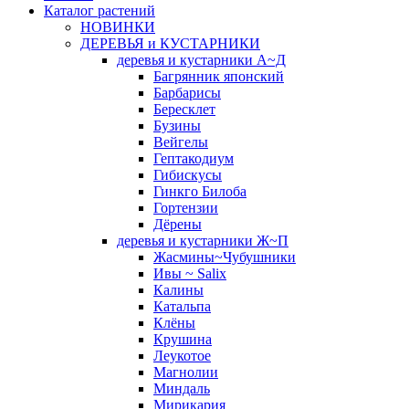
Каталог растений
НОВИНКИ
ДЕРЕВЬЯ и КУСТАРНИКИ
деревья и кустарники А~Д
Багрянник японский
Барбарисы
Бересклет
Бузины
Вейгелы
Гептакодиум
Гибискусы
Гинкго Билоба
Гортензии
Дёрены
деревья и кустарники Ж~П
Жасмины~Чубушники
Ивы ~ Salix
Калины
Катальпа
Клёны
Крушина
Леукотое
Магнолии
Миндаль
Мирикария