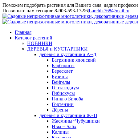
Поможем подобрать растения для Вашего сада, дадим професси
Toggle
Позвоните нам сегодня: 8-903-593-17-96
|
Larchik768@mail.ru
SlidingBar
Area
Главная
Каталог растений
НОВИНКИ
ДЕРЕВЬЯ и КУСТАРНИКИ
деревья и кустарники А~Д
Багрянник японский
Барбарисы
Бересклет
Бузины
Вейгелы
Гептакодиум
Гибискусы
Гинкго Билоба
Гортензии
Дёрены
деревья и кустарники Ж~П
Жасмины~Чубушники
Ивы ~ Salix
Калины
Катальпа