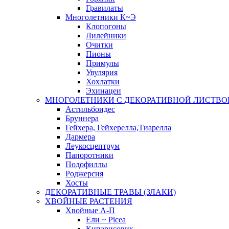
Гравилаты
Многолетники К~Э
Клопогоны
Лилейники
Очитки
Пионы
Примулы
Увулярия
Хохлатки
Эхинацеи
МНОГОЛЕТНИКИ С ДЕКОРАТИВНОЙ ЛИСТВО
Астильбоидес
Бруннера
Гейхера, Гейхерелла,Тиарелла
Дармера
Леукосцептрум
Папоротники
Подофиллы
Роджерсия
Хосты
ДЕКОРАТИВНЫЕ ТРАВЫ (ЗЛАКИ)
ХВОЙНЫЕ РАСТЕНИЯ
Хвойные А-П
Ели ~ Picea
Кипарисовик