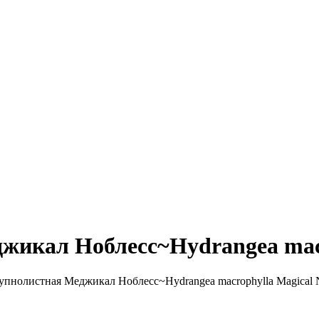
жикал Ноблесс~Hydrangea macr
упнолистная Меджикал Ноблесс~Hydrangea macrophylla Magical 