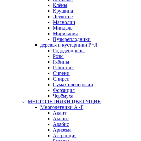
Клёны
Крушина
Леукотое
Магнолии
Миндаль
Мирикария
Пузыреплодники
деревья и кустарники Р~Я
Рододендроны
Розы
Рябины
Рябинник
Сирени
Спиреи
Сумах оленерогий
Форзиция
Черёмуха
МНОГОЛЕТНИКИ ЦВЕТУЩИЕ
Многолетники А~Г
Акант
Аконит
Арабис
Аризема
Астранция