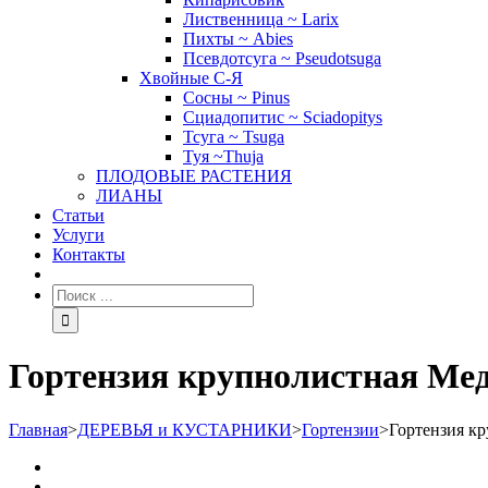
Лиственница ~ Larix
Пихты ~ Abies
Псевдотсуга ~ Pseudotsuga
Хвойные С-Я
Сосны ~ Pinus
Сциадопитис ~ Sciadopitys
Тсуга ~ Tsuga
Туя ~Thuja
ПЛОДОВЫЕ РАСТЕНИЯ
ЛИАНЫ
Статьи
Услуги
Контакты
Гортензия крупнолистная Мед
Главная
>
ДЕРЕВЬЯ и КУСТАРНИКИ
>
Гортензии
>
Гортензия кр