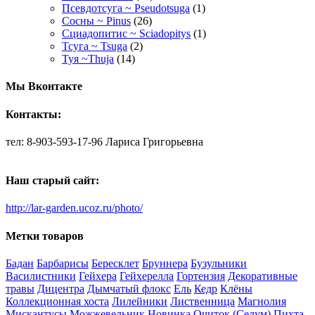
Псевдотсуга ~ Pseudotsuga
(1)
Сосны ~ Pinus
(26)
Сциадопитис ~ Sciadopitys
(1)
Тсуга ~ Tsuga
(2)
Туя ~Thuja
(14)
Мы Вконтакте
Контакты:
тел: 8-903-593-17-96 Лариса Григорьевна
Наш старый сайт:
http://lar-garden.ucoz.ru/photo/
Метки товаров
Бадан
Барбарисы
Бересклет
Бруннера
Бузульники
Василистники
Гейхера
Гейхерелла
Гортензия
Декоративные
травы
Дицентра
Дымчатый флокс
Ель
Кедр
Клёны
Коллекционная хоста
Лилейники
Лиственница
Магнолия
Мискантусы
Можжевельник
Новинка
Очиток (Седум)
Пихта