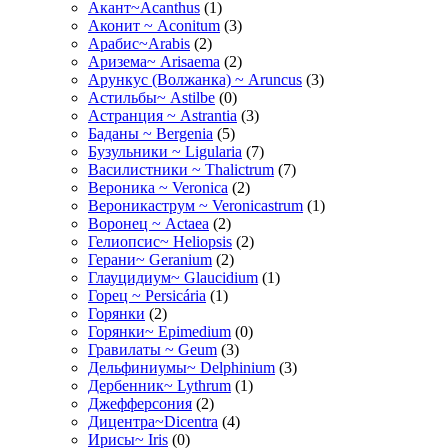
Акант~Acanthus
(1)
Аконит ~ Aconitum
(3)
Арабис~Arabis
(2)
Аризема~ Arisaema
(2)
Арункус (Волжанка) ~ Aruncus
(3)
Астильбы~ Astilbe
(0)
Астранция ~ Astrantia
(3)
Баданы ~ Bergenia
(5)
Бузульники ~ Ligularia
(7)
Василистники ~ Thalictrum
(7)
Вероника ~ Veronica
(2)
Вероникаструм ~ Veronicastrum
(1)
Воронец ~ Actaea
(2)
Гелиопсис~ Heliopsis
(2)
Герани~ Geranium
(2)
Глауцидиум~ Glaucidium
(1)
Горец ~ Persicária
(1)
Горянки
(2)
Горянки~ Epimedium
(0)
Гравилаты ~ Geum
(3)
Дельфиниумы~ Delphinium
(3)
Дербенник~ Lythrum
(1)
Джефферсония
(2)
Дицентра~Dicentra
(4)
Ирисы~ Iris
(0)