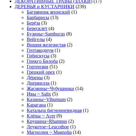
ДЕКОРАТИВНЫЕ ТРАВЫ (ЗЛАКИ)
(17)
ДЕРЕВЬЯ и КУСТАРНИКИ
(239)
Багрянник японский
(1)
Барбарисы
(13)
Берёза
(3)
Бересклет
(4)
Бузины~Sambucus
(8)
Вейгелы
(4)
Вишня железистая
(2)
Гептакодиум
(1)
Гибискусы
(3)
Гинкго Билоба
(2)
Гортензии
(51)
Грецкий орех
(1)
Дёрены
(3)
Диервилла
(1)
Жасмины~Чубушники
(14)
Ивы ~ Salix
(5)
Калины~Viburnum
(2)
Карагана
(1)
Катальпа бигнониевидная
(1)
Клёны ~ Acer
(9)
Крушина~Rhamnus
(2)
Леукотое~Leucothoe
(1)
Магнолии ~ Magnolia
(14)