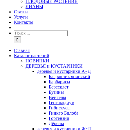
ПЛОДОВЫЕ РАСТЕНИЯ
ЛИАНЫ
Статьи
Услуги
Контакты
Главная
Каталог растений
НОВИНКИ
ДЕРЕВЬЯ и КУСТАРНИКИ
деревья и кустарники А~Д
Багрянник японский
Барбарисы
Бересклет
Бузины
Вейгелы
Гептакодиум
Гибискусы
Гинкго Билоба
Гортензии
Дёрены
деревья и кустарники Ж~П