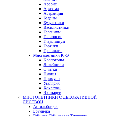
Арабис
Аризема
Астранция
Баданы
Бузульники
Василистники
Гелениум
Гелиопсис
Глауцидиум
Горянки
Гравилаты
Многолетники К~Э
Клопогоны
Лилейники
Очитки
Пионы
Примулы
Увулярия
Хохлатки
Эхинацеи
МНОГОЛЕТНИКИ С ДЕКОРАТИВНОЙ
ЛИСТВОЙ
Астильбоидес
Бруннера
Гейхера, Гейхерелла,Тиарелла