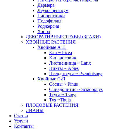
Дармера
Леукосцептрум
Папоротники
Подофиллы
Роджерсия
Хосты
ДЕКОРАТИВНЫЕ ТРАВЫ (ЗЛАКИ)
ХВОЙНЫЕ РАСТЕНИЯ
Хвойные А-П
Ели ~ Picea
Кипарисовик
Лиственница ~ Larix
Пихты ~ Abies
Псевдотсуга ~ Pseudotsuga
Хвойные С-Я
Сосны ~ Pinus
Сциадопитис ~ Sciadopitys
Тсуга ~ Tsuga
Туя ~Thuja
ПЛОДОВЫЕ РАСТЕНИЯ
ЛИАНЫ
Статьи
Услуги
Контакты