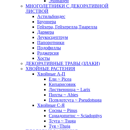
Эхинацеи
МНОГОЛЕТНИКИ С ДЕКОРАТИВНОЙ
ЛИСТВОЙ
Астильбоидес
Бруннера
Гейхера, Гейхерелла,Тиарелла
Дармера
Леукосцептрум
Папоротники
Подофиллы
Роджерсия
Хосты
ДЕКОРАТИВНЫЕ ТРАВЫ (ЗЛАКИ)
ХВОЙНЫЕ РАСТЕНИЯ
Хвойные А-П
Ели ~ Picea
Кипарисовик
Лиственница ~ Larix
Пихты ~ Abies
Псевдотсуга ~ Pseudotsuga
Хвойные С-Я
Сосны ~ Pinus
Сциадопитис ~ Sciadopitys
Тсуга ~ Tsuga
Туя ~Thuja