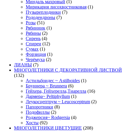
Миндаль махровый
(1)
Мирикария лисохвостниковая
(1)
Пузыреплодники
(7)
Рододендроны
(7)
Розы
(51)
Рябинник
(1)
Рябины
(2)
Сирень
(4)
Спиреи
(12)
Сумах
(1)
Форзиция
(1)
Черёмуха
(2)
ЛИАНЫ
(7)
МНОГОЛЕТНИКИ С ДЕКОРАТИВНОЙ ЛИСТВОЙ
(132)
Астильбоидес ~ Astilboides
(1)
Бруннера ~ Brunnera
(6)
Гейхера, Гейхерелла,Тиарелла
(16)
Дармера~ Peltiphyllum
(1)
Леукосцептрум ~ Leucosceptrum
(2)
Папоротники
(8)
Подофиллы
(2)
Роджерсия~ Rodgersia
(4)
Хосты
(92)
МНОГОЛЕТНИКИ ЦВЕТУЩИЕ
(208)