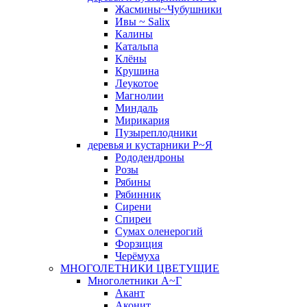
Жасмины~Чубушники
Ивы ~ Salix
Калины
Катальпа
Клёны
Крушина
Леукотое
Магнолии
Миндаль
Мирикария
Пузыреплодники
деревья и кустарники Р~Я
Рододендроны
Розы
Рябины
Рябинник
Сирени
Спиреи
Сумах оленерогий
Форзиция
Черёмуха
МНОГОЛЕТНИКИ ЦВЕТУЩИЕ
Многолетники А~Г
Акант
Аконит