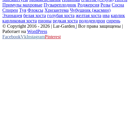
Примулы махровые
Пузыреплодник
Роджерсия
Розы
Сосна
Спиреи
Туя
Флоксы
Хризантема
Чубушник (жасмин)
Эхинацея
белая хоста
голубая хоста
желтая хоста
ива
карлик
карликовая хоста
пионы
редкая хоста
рододендрон
сирень
© Copyright 2016 -
2026 | Lar-Garden
| Все права защищены |
Работает на
WordPress
Facebook
Vk
Instagram
Pinterest