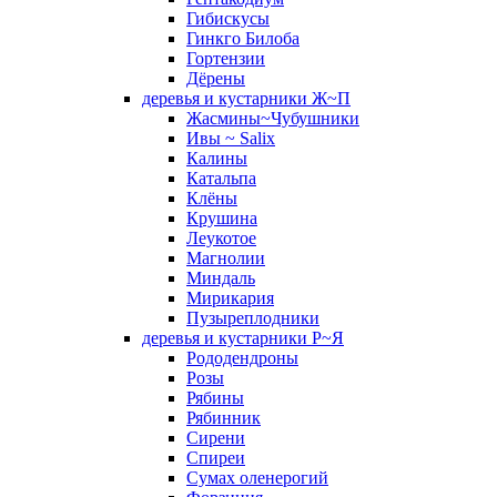
Гибискусы
Гинкго Билоба
Гортензии
Дёрены
деревья и кустарники Ж~П
Жасмины~Чубушники
Ивы ~ Salix
Калины
Катальпа
Клёны
Крушина
Леукотое
Магнолии
Миндаль
Мирикария
Пузыреплодники
деревья и кустарники Р~Я
Рододендроны
Розы
Рябины
Рябинник
Сирени
Спиреи
Сумах оленерогий