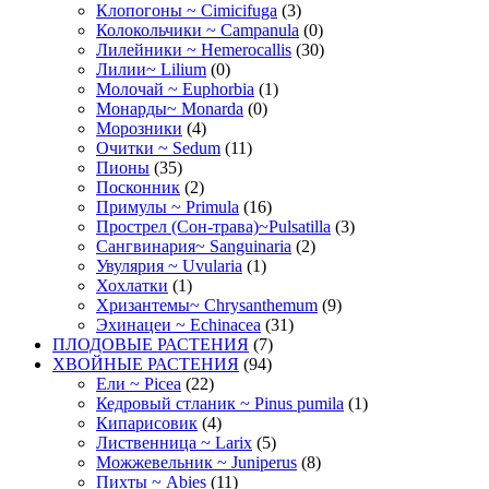
Клопогоны ~ Cimicifuga
(3)
Колокольчики ~ Campanula
(0)
Лилейники ~ Hemerocallis
(30)
Лилии~ Lilium
(0)
Молочай ~ Euphorbia
(1)
Монарды~ Monarda
(0)
Морозники
(4)
Очитки ~ Sedum
(11)
Пионы
(35)
Посконник
(2)
Примулы ~ Primula
(16)
Прострел (Сон-трава)~Pulsatilla
(3)
Сангвинария~ Sanguinaria
(2)
Увулярия ~ Uvularia
(1)
Хохлатки
(1)
Хризантемы~ Chrysanthemum
(9)
Эхинацеи ~ Echinacea
(31)
ПЛОДОВЫЕ РАСТЕНИЯ
(7)
ХВОЙНЫЕ РАСТЕНИЯ
(94)
Ели ~ Picea
(22)
Кедровый стланик ~ Pinus pumila
(1)
Кипарисовик
(4)
Лиственница ~ Larix
(5)
Можжевельник ~ Juniperus
(8)
Пихты ~ Abies
(11)