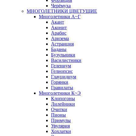
Форзиция
Черёмуха
МНОГОЛЕТНИКИ ЦВЕТУЩИЕ
Многолетники А~Г
Акант
Аконит
Арабис
Аризема
Астранция
Баданы
Бузульники
Василистники
Гелениум
Гелиопсис
Глауцидиум
Горянки
Гравилаты
Многолетники К~Э
Клопогоны
Лилейники
Очитки
Пионы
Примулы
Увулярия
Хохлатки