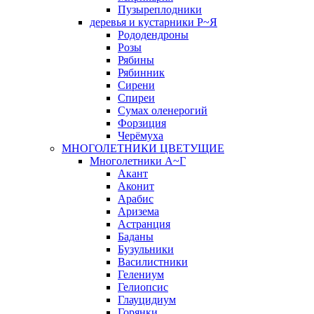
Пузыреплодники
деревья и кустарники Р~Я
Рододендроны
Розы
Рябины
Рябинник
Сирени
Спиреи
Сумах оленерогий
Форзиция
Черёмуха
МНОГОЛЕТНИКИ ЦВЕТУЩИЕ
Многолетники А~Г
Акант
Аконит
Арабис
Аризема
Астранция
Баданы
Бузульники
Василистники
Гелениум
Гелиопсис
Глауцидиум
Горянки