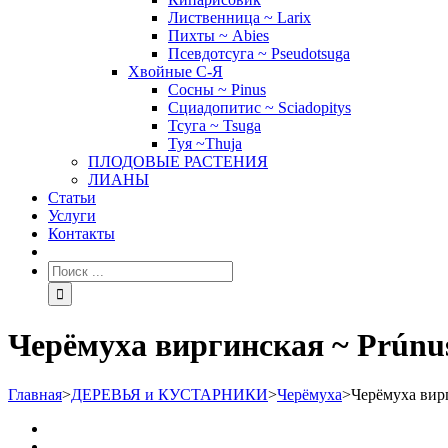
Лиственница ~ Larix
Пихты ~ Abies
Псевдотсуга ~ Pseudotsuga
Хвойные С-Я
Сосны ~ Pinus
Сциадопитис ~ Sciadopitys
Тсуга ~ Tsuga
Туя ~Thuja
ПЛОДОВЫЕ РАСТЕНИЯ
ЛИАНЫ
Статьи
Услуги
Контакты
Черёмуха виргинская ~ Prúnus
Главная
>
ДЕРЕВЬЯ и КУСТАРНИКИ
>
Черёмуха
>
Черёмуха вирг