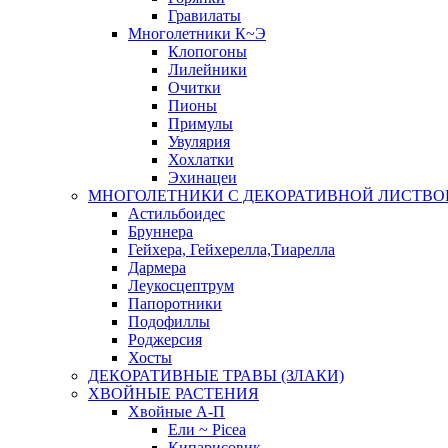
Гравилаты
Многолетники К~Э
Клопогоны
Лилейники
Очитки
Пионы
Примулы
Увулярия
Хохлатки
Эхинацеи
МНОГОЛЕТНИКИ С ДЕКОРАТИВНОЙ ЛИСТВО
Астильбоидес
Бруннера
Гейхера, Гейхерелла,Тиарелла
Дармера
Леукосцептрум
Папоротники
Подофиллы
Роджерсия
Хосты
ДЕКОРАТИВНЫЕ ТРАВЫ (ЗЛАКИ)
ХВОЙНЫЕ РАСТЕНИЯ
Хвойные А-П
Ели ~ Picea
Кипарисовик