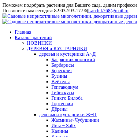
Поможем подобрать растения для Вашего сада, дадим професси
Toggle
Позвоните нам сегодня: 8-903-593-17-96
|
Larchik768@mail.ru
SlidingBar
Area
Главная
Каталог растений
НОВИНКИ
ДЕРЕВЬЯ и КУСТАРНИКИ
деревья и кустарники А~Д
Багрянник японский
Барбарисы
Бересклет
Бузины
Вейгелы
Гептакодиум
Гибискусы
Гинкго Билоба
Гортензии
Дёрены
деревья и кустарники Ж~П
Жасмины~Чубушники
Ивы ~ Salix
Калины
Катальпа