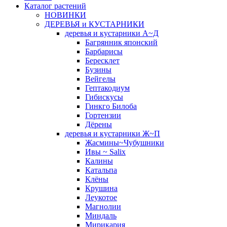
Каталог растений
НОВИНКИ
ДЕРЕВЬЯ и КУСТАРНИКИ
деревья и кустарники А~Д
Багрянник японский
Барбарисы
Бересклет
Бузины
Вейгелы
Гептакодиум
Гибискусы
Гинкго Билоба
Гортензии
Дёрены
деревья и кустарники Ж~П
Жасмины~Чубушники
Ивы ~ Salix
Калины
Катальпа
Клёны
Крушина
Леукотое
Магнолии
Миндаль
Мирикария