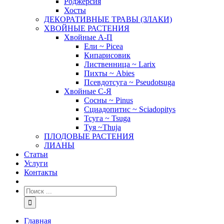
Роджерсия
Хосты
ДЕКОРАТИВНЫЕ ТРАВЫ (ЗЛАКИ)
ХВОЙНЫЕ РАСТЕНИЯ
Хвойные А-П
Ели ~ Picea
Кипарисовик
Лиственница ~ Larix
Пихты ~ Abies
Псевдотсуга ~ Pseudotsuga
Хвойные С-Я
Сосны ~ Pinus
Сциадопитис ~ Sciadopitys
Тсуга ~ Tsuga
Туя ~Thuja
ПЛОДОВЫЕ РАСТЕНИЯ
ЛИАНЫ
Статьи
Услуги
Контакты
Главная