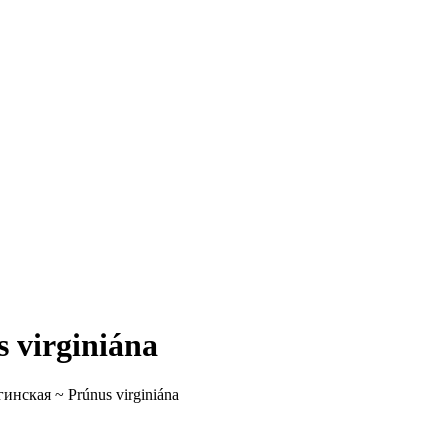
 virginiána
инская ~ Prúnus virginiána