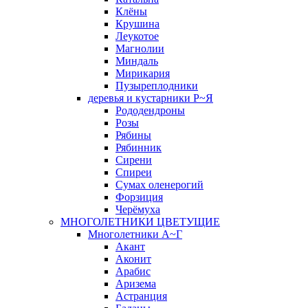
Клёны
Крушина
Леукотое
Магнолии
Миндаль
Мирикария
Пузыреплодники
деревья и кустарники Р~Я
Рододендроны
Розы
Рябины
Рябинник
Сирени
Спиреи
Сумах оленерогий
Форзиция
Черёмуха
МНОГОЛЕТНИКИ ЦВЕТУЩИЕ
Многолетники А~Г
Акант
Аконит
Арабис
Аризема
Астранция