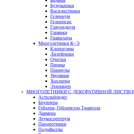
Баданы
Бузульники
Василистники
Гелениум
Гелиопсис
Глауцидиум
Горянки
Гравилаты
Многолетники К~Э
Клопогоны
Лилейники
Очитки
Пионы
Примулы
Увулярия
Хохлатки
Эхинацеи
МНОГОЛЕТНИКИ С ДЕКОРАТИВНОЙ ЛИСТВО
Астильбоидес
Бруннера
Гейхера, Гейхерелла,Тиарелла
Дармера
Леукосцептрум
Папоротники
Подофиллы