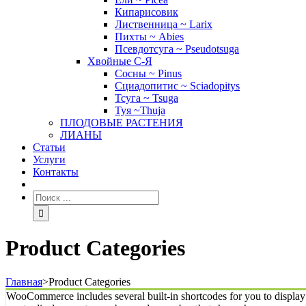
Кипарисовик
Лиственница ~ Larix
Пихты ~ Abies
Псевдотсуга ~ Pseudotsuga
Хвойные С-Я
Сосны ~ Pinus
Сциадопитис ~ Sciadopitys
Тсуга ~ Tsuga
Туя ~Thuja
ПЛОДОВЫЕ РАСТЕНИЯ
ЛИАНЫ
Статьи
Услуги
Контакты
Product Categories
Главная
>
Product Categories
WooCommerce includes several built-in shortcodes for you to display y