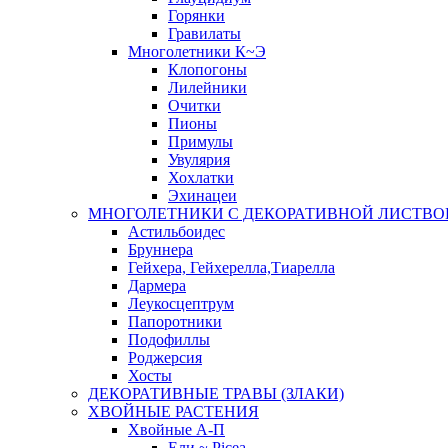
Горянки
Гравилаты
Многолетники К~Э
Клопогоны
Лилейники
Очитки
Пионы
Примулы
Увулярия
Хохлатки
Эхинацеи
МНОГОЛЕТНИКИ С ДЕКОРАТИВНОЙ ЛИСТВО
Астильбоидес
Бруннера
Гейхера, Гейхерелла,Тиарелла
Дармера
Леукосцептрум
Папоротники
Подофиллы
Роджерсия
Хосты
ДЕКОРАТИВНЫЕ ТРАВЫ (ЗЛАКИ)
ХВОЙНЫЕ РАСТЕНИЯ
Хвойные А-П
Ели ~ Picea