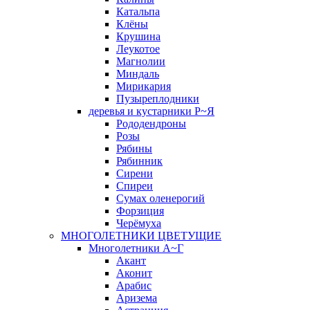
Катальпа
Клёны
Крушина
Леукотое
Магнолии
Миндаль
Мирикария
Пузыреплодники
деревья и кустарники Р~Я
Рододендроны
Розы
Рябины
Рябинник
Сирени
Спиреи
Сумах оленерогий
Форзиция
Черёмуха
МНОГОЛЕТНИКИ ЦВЕТУЩИЕ
Многолетники А~Г
Акант
Аконит
Арабис
Аризема