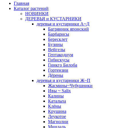
Главная
Каталог растений
НОВИНКИ
ДЕРЕВЬЯ и КУСТАРНИКИ
деревья и кустарники А~Д
Багрянник японский
Барбарисы
Бересклет
Бузины
Вейгелы
Гептакодиум
Гибискусы
Гинкго Билоба
Гортензии
Дёрены
деревья и кустарники Ж~П
Жасмины~Чубушники
Ивы ~ Salix
Калины
Катальпа
Клёны
Крушина
Леукотое
Магнолии
Миндаль