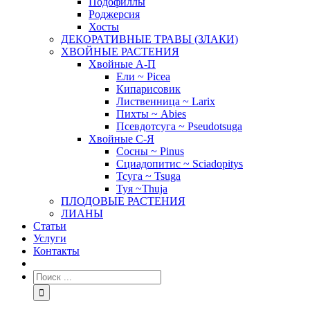
Подофиллы
Роджерсия
Хосты
ДЕКОРАТИВНЫЕ ТРАВЫ (ЗЛАКИ)
ХВОЙНЫЕ РАСТЕНИЯ
Хвойные А-П
Ели ~ Picea
Кипарисовик
Лиственница ~ Larix
Пихты ~ Abies
Псевдотсуга ~ Pseudotsuga
Хвойные С-Я
Сосны ~ Pinus
Сциадопитис ~ Sciadopitys
Тсуга ~ Tsuga
Туя ~Thuja
ПЛОДОВЫЕ РАСТЕНИЯ
ЛИАНЫ
Статьи
Услуги
Контакты