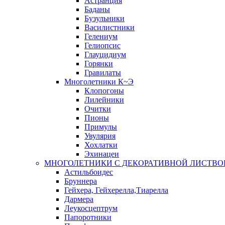
Астранция
Баданы
Бузульники
Василистники
Гелениум
Гелиопсис
Глауцидиум
Горянки
Гравилаты
Многолетники К~Э
Клопогоны
Лилейники
Очитки
Пионы
Примулы
Увулярия
Хохлатки
Эхинацеи
МНОГОЛЕТНИКИ С ДЕКОРАТИВНОЙ ЛИСТВО
Астильбоидес
Бруннера
Гейхера, Гейхерелла,Тиарелла
Дармера
Леукосцептрум
Папоротники