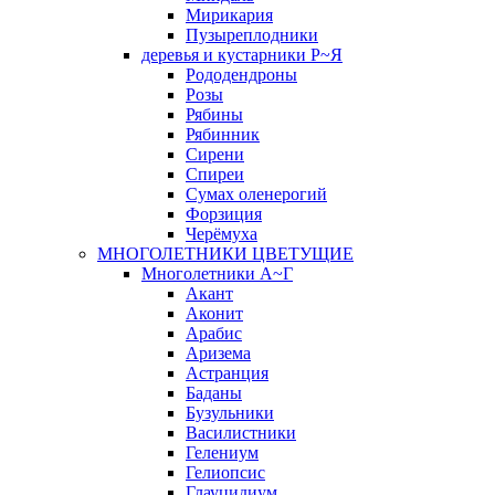
Мирикария
Пузыреплодники
деревья и кустарники Р~Я
Рододендроны
Розы
Рябины
Рябинник
Сирени
Спиреи
Сумах оленерогий
Форзиция
Черёмуха
МНОГОЛЕТНИКИ ЦВЕТУЩИЕ
Многолетники А~Г
Акант
Аконит
Арабис
Аризема
Астранция
Баданы
Бузульники
Василистники
Гелениум
Гелиопсис
Глауцидиум