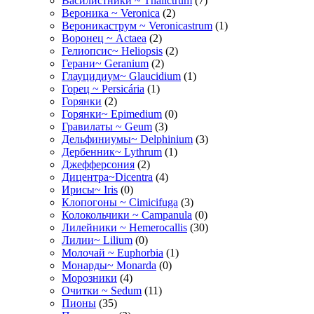
Василистники ~ Thalictrum
(7)
Вероника ~ Veronica
(2)
Вероникаструм ~ Veronicastrum
(1)
Воронец ~ Actaea
(2)
Гелиопсис~ Heliopsis
(2)
Герани~ Geranium
(2)
Глауцидиум~ Glaucidium
(1)
Горец ~ Persicária
(1)
Горянки
(2)
Горянки~ Epimedium
(0)
Гравилаты ~ Geum
(3)
Дельфиниумы~ Delphinium
(3)
Дербенник~ Lythrum
(1)
Джефферсония
(2)
Дицентра~Dicentra
(4)
Ирисы~ Iris
(0)
Клопогоны ~ Cimicifuga
(3)
Колокольчики ~ Campanula
(0)
Лилейники ~ Hemerocallis
(30)
Лилии~ Lilium
(0)
Молочай ~ Euphorbia
(1)
Монарды~ Monarda
(0)
Морозники
(4)
Очитки ~ Sedum
(11)
Пионы
(35)