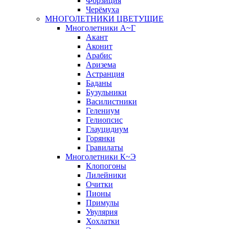
Форзиция
Черёмуха
МНОГОЛЕТНИКИ ЦВЕТУЩИЕ
Многолетники А~Г
Акант
Аконит
Арабис
Аризема
Астранция
Баданы
Бузульники
Василистники
Гелениум
Гелиопсис
Глауцидиум
Горянки
Гравилаты
Многолетники К~Э
Клопогоны
Лилейники
Очитки
Пионы
Примулы
Увулярия
Хохлатки