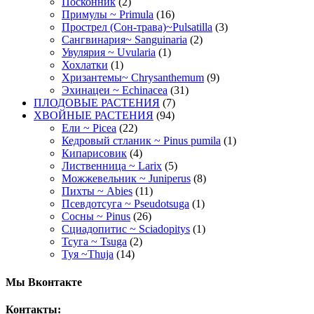
Посконник
(2)
Примулы ~ Primula
(16)
Прострел (Сон-трава)~Pulsatilla
(3)
Сангвинария~ Sanguinaria
(2)
Увулярия ~ Uvularia
(1)
Хохлатки
(1)
Хризантемы~ Chrysanthemum
(9)
Эхинацеи ~ Echinacea
(31)
ПЛОДОВЫЕ РАСТЕНИЯ
(7)
ХВОЙНЫЕ РАСТЕНИЯ
(94)
Ели ~ Picea
(22)
Кедровый стланик ~ Pinus pumila
(1)
Кипарисовик
(4)
Лиственница ~ Larix
(5)
Можжевельник ~ Juniperus
(8)
Пихты ~ Abies
(11)
Псевдотсуга ~ Pseudotsuga
(1)
Сосны ~ Pinus
(26)
Сциадопитис ~ Sciadopitys
(1)
Тсуга ~ Tsuga
(2)
Туя ~Thuja
(14)
Мы Вконтакте
Контакты: