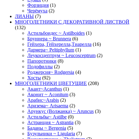
Форзиция
(1)
Черёмуха
(2)
ЛИАНЫ
(7)
МНОГОЛЕТНИКИ С ДЕКОРАТИВНОЙ ЛИСТВОЙ
(132)
Астильбоидес ~ Astilboides
(1)
Бруннера ~ Brunnera
(6)
Гейхера, Гейхерелла,Тиарелла
(16)
Дармера~ Peltiphyllum
(1)
Леукосцептрум ~ Leucosceptrum
(2)
Папоротники
(8)
Подофиллы
(2)
Роджерсия~ Rodgersia
(4)
Хосты
(92)
МНОГОЛЕТНИКИ ЦВЕТУЩИЕ
(208)
Акант~Acanthus
(1)
Аконит ~ Aconitum
(3)
Арабис~Arabis
(2)
Аризема~ Arisaema
(2)
Арункус (Волжанка) ~ Aruncus
(3)
Астильбы~ Astilbe
(0)
Астранция ~ Astrantia
(3)
Баданы ~ Bergenia
(5)
Бузульники ~ Ligularia
(7)