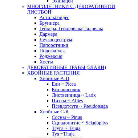
Эхинацеи
МНОГОЛЕТНИКИ С ДЕКОРАТИВНОЙ
ЛИСТВОЙ
Астильбоидес
Бруннера
Гейхера, Гейхерелла,Тиарелла
Дармера
Леукосцептрум
Папоротники
Подофиллы
Роджерсия
Хосты
ДЕКОРАТИВНЫЕ ТРАВЫ (ЗЛАКИ)
ХВОЙНЫЕ РАСТЕНИЯ
Хвойные А-П
Ели ~ Picea
Кипарисовик
Лиственница ~ Larix
Пихты ~ Abies
Псевдотсуга ~ Pseudotsuga
Хвойные С-Я
Сосны ~ Pinus
Сциадопитис ~ Sciadopitys
Тсуга ~ Tsuga
Туя ~Thuja