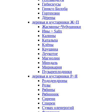
Гибискусы
Гинкго Билоба
Гортензии
Дёрены
деревья и кустарники Ж~П
Жасмины~Чубушники
Ивы ~ Salix
Калины
Катальпа
Клёны
Крушина
Леукотое
Магнолии
Миндаль
Мирикария
Пузыреплодники
деревья и кустарники Р~Я
Рододендроны
Розы
Рябины
Рябинник
Сирени
Спиреи
Сумах оленерогий