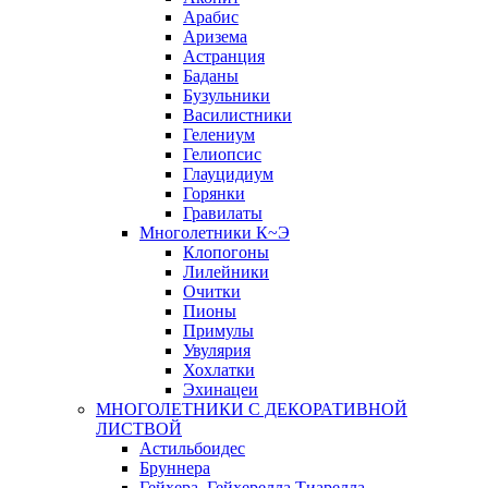
Арабис
Аризема
Астранция
Баданы
Бузульники
Василистники
Гелениум
Гелиопсис
Глауцидиум
Горянки
Гравилаты
Многолетники К~Э
Клопогоны
Лилейники
Очитки
Пионы
Примулы
Увулярия
Хохлатки
Эхинацеи
МНОГОЛЕТНИКИ С ДЕКОРАТИВНОЙ
ЛИСТВОЙ
Астильбоидес
Бруннера
Гейхера, Гейхерелла,Тиарелла