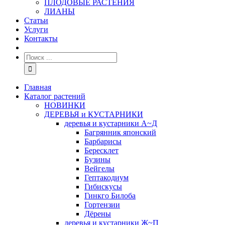
ПЛОДОВЫЕ РАСТЕНИЯ
ЛИАНЫ
Статьи
Услуги
Контакты
Главная
Каталог растений
НОВИНКИ
ДЕРЕВЬЯ и КУСТАРНИКИ
деревья и кустарники А~Д
Багрянник японский
Барбарисы
Бересклет
Бузины
Вейгелы
Гептакодиум
Гибискусы
Гинкго Билоба
Гортензии
Дёрены
деревья и кустарники Ж~П