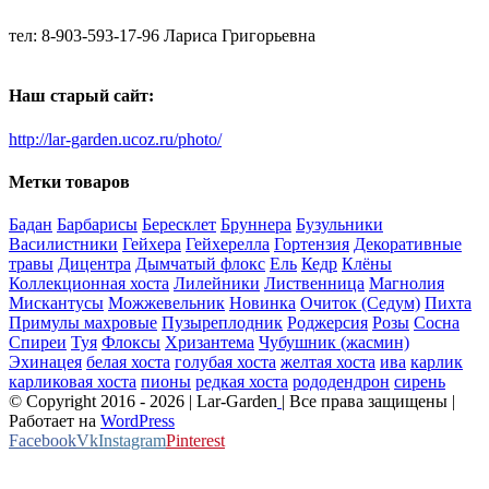
тел: 8-903-593-17-96 Лариса Григорьевна
Наш старый сайт:
http://lar-garden.ucoz.ru/photo/
Метки товаров
Бадан
Барбарисы
Бересклет
Бруннера
Бузульники
Василистники
Гейхера
Гейхерелла
Гортензия
Декоративные
травы
Дицентра
Дымчатый флокс
Ель
Кедр
Клёны
Коллекционная хоста
Лилейники
Лиственница
Магнолия
Мискантусы
Можжевельник
Новинка
Очиток (Седум)
Пихта
Примулы махровые
Пузыреплодник
Роджерсия
Розы
Сосна
Спиреи
Туя
Флоксы
Хризантема
Чубушник (жасмин)
Эхинацея
белая хоста
голубая хоста
желтая хоста
ива
карлик
карликовая хоста
пионы
редкая хоста
рододендрон
сирень
© Copyright 2016 -
2026 | Lar-Garden
| Все права защищены |
Работает на
WordPress
Facebook
Vk
Instagram
Pinterest