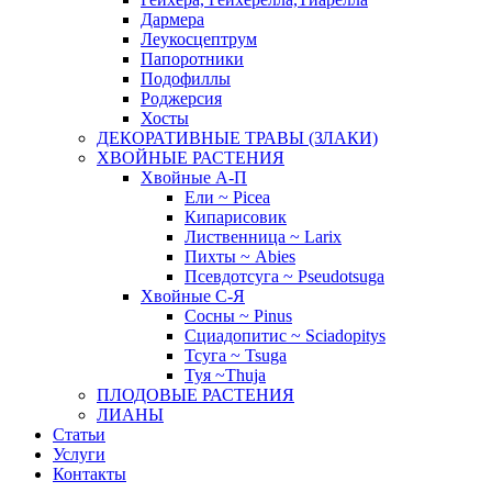
Дармера
Леукосцептрум
Папоротники
Подофиллы
Роджерсия
Хосты
ДЕКОРАТИВНЫЕ ТРАВЫ (ЗЛАКИ)
ХВОЙНЫЕ РАСТЕНИЯ
Хвойные А-П
Ели ~ Picea
Кипарисовик
Лиственница ~ Larix
Пихты ~ Abies
Псевдотсуга ~ Pseudotsuga
Хвойные С-Я
Сосны ~ Pinus
Сциадопитис ~ Sciadopitys
Тсуга ~ Tsuga
Туя ~Thuja
ПЛОДОВЫЕ РАСТЕНИЯ
ЛИАНЫ
Статьи
Услуги
Контакты