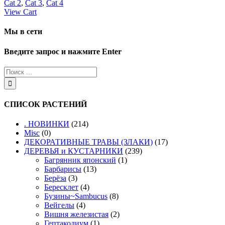
Cat 2
,
Cat 3
,
Cat 4
View Cart
Мы в сети
Введите запрос и нажмите Enter
СПИСОК РАСТЕНИЙ
. НОВИНКИ
(214)
Misc
(0)
ДЕКОРАТИВНЫЕ ТРАВЫ (ЗЛАКИ)
(17)
ДЕРЕВЬЯ и КУСТАРНИКИ
(239)
Багрянник японский
(1)
Барбарисы
(13)
Берёза
(3)
Бересклет
(4)
Бузины~Sambucus
(8)
Вейгелы
(4)
Вишня железистая
(2)
Гептакодиум
(1)