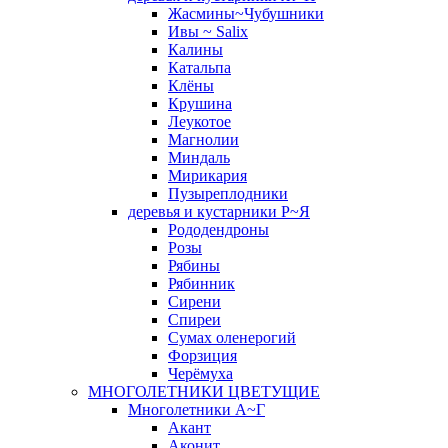
Жасмины~Чубушники
Ивы ~ Salix
Калины
Катальпа
Клёны
Крушина
Леукотое
Магнолии
Миндаль
Мирикария
Пузыреплодники
деревья и кустарники Р~Я
Рододендроны
Розы
Рябины
Рябинник
Сирени
Спиреи
Сумах оленерогий
Форзиция
Черёмуха
МНОГОЛЕТНИКИ ЦВЕТУЩИЕ
Многолетники А~Г
Акант
Аконит