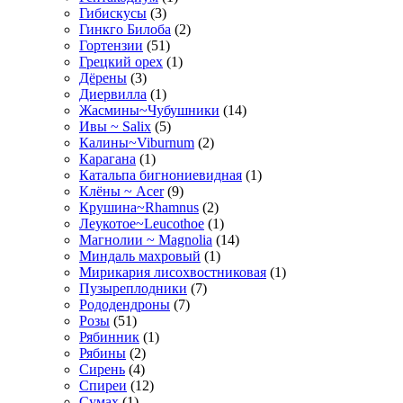
Гибискусы
(3)
Гинкго Билоба
(2)
Гортензии
(51)
Грецкий орех
(1)
Дёрены
(3)
Диервилла
(1)
Жасмины~Чубушники
(14)
Ивы ~ Salix
(5)
Калины~Viburnum
(2)
Карагана
(1)
Катальпа бигнониевидная
(1)
Клёны ~ Acer
(9)
Крушина~Rhamnus
(2)
Леукотое~Leucothoe
(1)
Магнолии ~ Magnolia
(14)
Миндаль махровый
(1)
Мирикария лисохвостниковая
(1)
Пузыреплодники
(7)
Рододендроны
(7)
Розы
(51)
Рябинник
(1)
Рябины
(2)
Сирень
(4)
Спиреи
(12)
Сумах
(1)