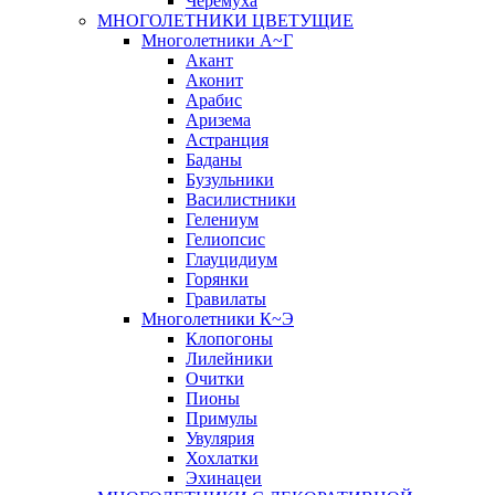
Черёмуха
МНОГОЛЕТНИКИ ЦВЕТУЩИЕ
Многолетники А~Г
Акант
Аконит
Арабис
Аризема
Астранция
Баданы
Бузульники
Василистники
Гелениум
Гелиопсис
Глауцидиум
Горянки
Гравилаты
Многолетники К~Э
Клопогоны
Лилейники
Очитки
Пионы
Примулы
Увулярия
Хохлатки
Эхинацеи