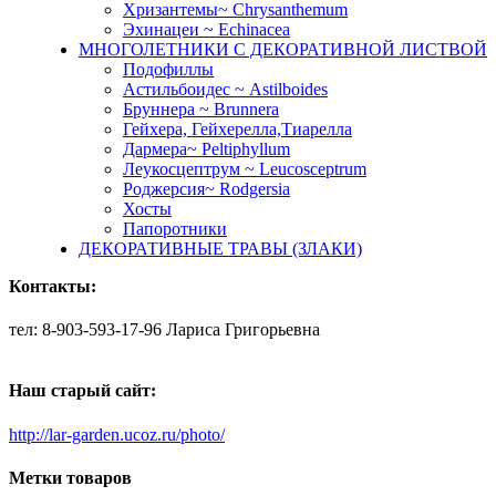
Хризантемы~ Chrysanthemum
Эхинацеи ~ Echinacea
МНОГОЛЕТНИКИ С ДЕКОРАТИВНОЙ ЛИСТВОЙ
Подофиллы
Астильбоидес ~ Astilboides
Бруннера ~ Brunnera
Гейхера, Гейхерелла,Тиарелла
Дармера~ Peltiphyllum
Леукосцептрум ~ Leucosceptrum
Роджерсия~ Rodgersia
Хосты
Папоротники
ДЕКОРАТИВНЫЕ ТРАВЫ (ЗЛАКИ)
Контакты:
тел: 8-903-593-17-96 Лариса Григорьевна
Наш старый сайт:
http://lar-garden.ucoz.ru/photo/
Метки товаров