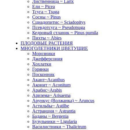
Лиственница ~ Larix
Ели ~ Picea
Тсуга ~ Tsuga
Сосны ~ Pinus
Сциадопитис ~ Sciadopitys
Псевдотсуга ~ Pseudotsuga
Кедровый стланик ~ Pinus pumila
Пихты ~ Abies
ПЛОДОВЫЕ РАСТЕНИЯ
МНОГОЛЕТНИКИ ЦВЕТУЩИЕ
Морозники
Джефферсония
Хохлатки
Горянки
Посконник
Акант~Acanthus
Аконит ~ Aconitum
Арабис~Arabis
Аризема~ Arisaema
Арункус (Волжанка) ~ Aruncus
Астильбы~ Astilbe
Астранция ~ Astrantia
Баданы ~ Bergenia
Бузульники ~ Ligularia
Василистники ~ Thalictrum