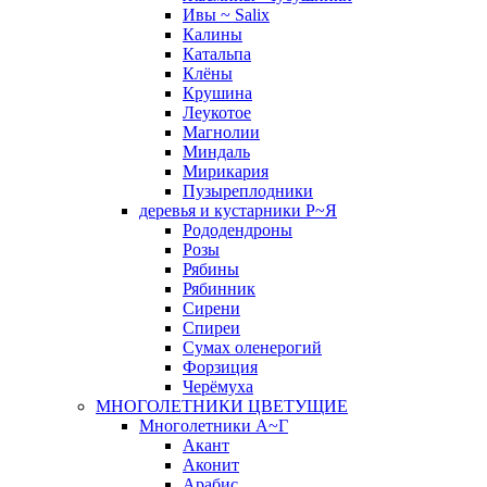
Ивы ~ Salix
Калины
Катальпа
Клёны
Крушина
Леукотое
Магнолии
Миндаль
Мирикария
Пузыреплодники
деревья и кустарники Р~Я
Рододендроны
Розы
Рябины
Рябинник
Сирени
Спиреи
Сумах оленерогий
Форзиция
Черёмуха
МНОГОЛЕТНИКИ ЦВЕТУЩИЕ
Многолетники А~Г
Акант
Аконит
Арабис