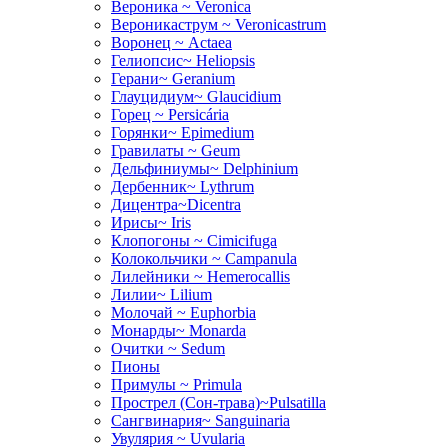
Вероника ~ Veronica
Вероникаструм ~ Veronicastrum
Воронец ~ Actaea
Гелиопсис~ Heliopsis
Герани~ Geranium
Глауцидиум~ Glaucidium
Горец ~ Persicária
Горянки~ Epimedium
Гравилаты ~ Geum
Дельфиниумы~ Delphinium
Дербенник~ Lythrum
Дицентра~Dicentra
Ирисы~ Iris
Клопогоны ~ Cimicifuga
Колокольчики ~ Campanula
Лилейники ~ Hemerocallis
Лилии~ Lilium
Молочай ~ Euphorbia
Монарды~ Monarda
Очитки ~ Sedum
Пионы
Примулы ~ Primula
Прострел (Сон-трава)~Pulsatilla
Сангвинария~ Sanguinaria
Увулярия ~ Uvularia