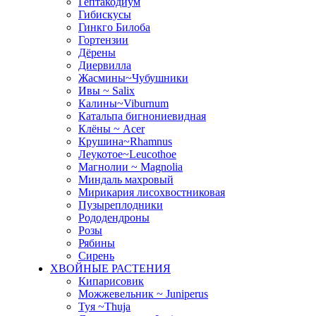
Гептакодиум
Гибискусы
Гинкго Билоба
Гортензии
Дёрены
Диервилла
Жасмины~Чубушники
Ивы ~ Salix
Калины~Viburnum
Катальпа бигнониевидная
Клёны ~ Acer
Крушина~Rhamnus
Леукотое~Leucothoe
Магнолии ~ Magnolia
Миндаль махровый
Мирикария лисохвостниковая
Пузыреплодники
Рододендроны
Розы
Рябины
Сирень
ХВОЙНЫЕ РАСТЕНИЯ
Кипарисовик
Можжевельник ~ Juniperus
Туя ~Thuja