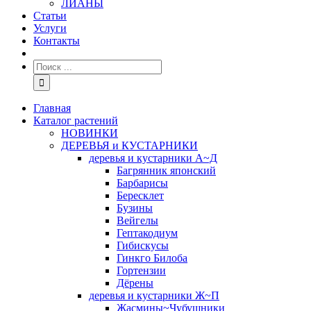
ЛИАНЫ
Статьи
Услуги
Контакты
Главная
Каталог растений
НОВИНКИ
ДЕРЕВЬЯ и КУСТАРНИКИ
деревья и кустарники А~Д
Багрянник японский
Барбарисы
Бересклет
Бузины
Вейгелы
Гептакодиум
Гибискусы
Гинкго Билоба
Гортензии
Дёрены
деревья и кустарники Ж~П
Жасмины~Чубушники