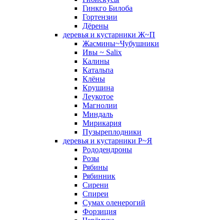
Гинкго Билоба
Гортензии
Дёрены
деревья и кустарники Ж~П
Жасмины~Чубушники
Ивы ~ Salix
Калины
Катальпа
Клёны
Крушина
Леукотое
Магнолии
Миндаль
Мирикария
Пузыреплодники
деревья и кустарники Р~Я
Рододендроны
Розы
Рябины
Рябинник
Сирени
Спиреи
Сумах оленерогий
Форзиция