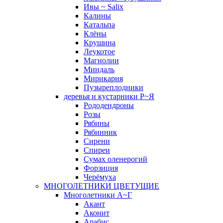
Ивы ~ Salix
Калины
Катальпа
Клёны
Крушина
Леукотое
Магнолии
Миндаль
Мирикария
Пузыреплодники
деревья и кустарники Р~Я
Рододендроны
Розы
Рябины
Рябинник
Сирени
Спиреи
Сумах оленерогий
Форзиция
Черёмуха
МНОГОЛЕТНИКИ ЦВЕТУЩИЕ
Многолетники А~Г
Акант
Аконит
Арабис