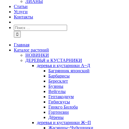
ЛИАНЫ
Статьи
Услуги
Контакты
Главная
Каталог растений
НОВИНКИ
ДЕРЕВЬЯ и КУСТАРНИКИ
деревья и кустарники А~Д
Багрянник японский
Барбарисы
Бересклет
Бузины
Вейгелы
Гептакодиум
Гибискусы
Гинкго Билоба
Гортензии
Дёрены
деревья и кустарники Ж~П
Жасмины~Чубушники