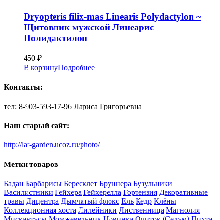
Dryopteris filix-mas Linearis Polydactylon ~
Щитовник мужской Линеарис
Полидактилон
450
₽
В корзину
Подробнее
Контакты:
тел: 8-903-593-17-96 Лариса Григорьевна
Наш старый сайт:
http://lar-garden.ucoz.ru/photo/
Метки товаров
Бадан
Барбарисы
Бересклет
Бруннера
Бузульники
Василистники
Гейхера
Гейхерелла
Гортензия
Декоративные
травы
Дицентра
Дымчатый флокс
Ель
Кедр
Клёны
Коллекционная хоста
Лилейники
Лиственница
Магнолия
Мискантусы
Можжевельник
Новинка
Очиток (Седум)
Пихта