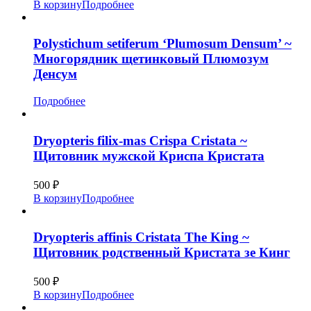
В корзину
Подробнее
Polystichum setiferum ‘Plumosum Densum’ ~
Многорядник щетинковый Плюмозум
Денсум
Подробнее
Dryopteris filix-mas Crispa Cristata ~
Щитовник мужской Криспа Кристата
500
₽
В корзину
Подробнее
Dryopteris affinis Cristata The King ~
Щитовник родственный Кристата зе Кинг
500
₽
В корзину
Подробнее