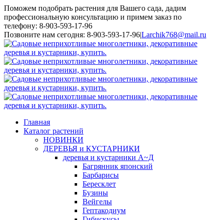
Поможем подобрать растения для Вашего сада, дадим
профессиональную консультацию и примем заказ по
телефону: 8-903-593-17-96
Toggle
Позвоните нам сегодня: 8-903-593-17-96
|
Larchik768@mail.ru
SlidingBar
Area
Главная
Каталог растений
НОВИНКИ
ДЕРЕВЬЯ и КУСТАРНИКИ
деревья и кустарники А~Д
Багрянник японский
Барбарисы
Бересклет
Бузины
Вейгелы
Гептакодиум
Гибискусы