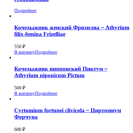
Подробнее
Кочедыжник женский Фризилиа ~ Athyrium
filix-femina Frizelliae
550
₽
В корзину
Подробнее
Кочедыжник ниппонский Пиктум ~
Athyrium niponicum Pictum
500
₽
В корзину
Подробнее
Cyrtomium fortunei clivicola ~ Циртомиум
Форчуна
600
₽