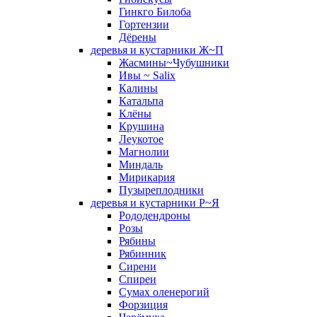
Гинкго Билоба
Гортензии
Дёрены
деревья и кустарники Ж~П
Жасмины~Чубушники
Ивы ~ Salix
Калины
Катальпа
Клёны
Крушина
Леукотое
Магнолии
Миндаль
Мирикария
Пузыреплодники
деревья и кустарники Р~Я
Рододендроны
Розы
Рябины
Рябинник
Сирени
Спиреи
Сумах оленерогий
Форзиция