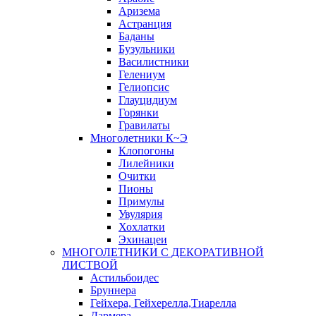
Аризема
Астранция
Баданы
Бузульники
Василистники
Гелениум
Гелиопсис
Глауцидиум
Горянки
Гравилаты
Многолетники К~Э
Клопогоны
Лилейники
Очитки
Пионы
Примулы
Увулярия
Хохлатки
Эхинацеи
МНОГОЛЕТНИКИ С ДЕКОРАТИВНОЙ
ЛИСТВОЙ
Астильбоидес
Бруннера
Гейхера, Гейхерелла,Тиарелла
Дармера