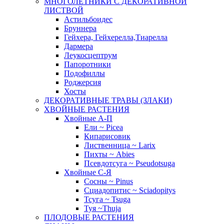
МНОГОЛЕТНИКИ С ДЕКОРАТИВНОЙ
ЛИСТВОЙ
Астильбоидес
Бруннера
Гейхера, Гейхерелла,Тиарелла
Дармера
Леукосцептрум
Папоротники
Подофиллы
Роджерсия
Хосты
ДЕКОРАТИВНЫЕ ТРАВЫ (ЗЛАКИ)
ХВОЙНЫЕ РАСТЕНИЯ
Хвойные А-П
Ели ~ Picea
Кипарисовик
Лиственница ~ Larix
Пихты ~ Abies
Псевдотсуга ~ Pseudotsuga
Хвойные С-Я
Сосны ~ Pinus
Сциадопитис ~ Sciadopitys
Тсуга ~ Tsuga
Туя ~Thuja
ПЛОДОВЫЕ РАСТЕНИЯ