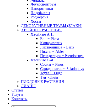
Леукосцептрум
Папоротники
Подофиллы
Роджерсия
Хосты
ДЕКОРАТИВНЫЕ ТРАВЫ (ЗЛАКИ)
ХВОЙНЫЕ РАСТЕНИЯ
Хвойные А-П
Ели ~ Picea
Кипарисовик
Лиственница ~ Larix
Пихты ~ Abies
Псевдотсуга ~ Pseudotsuga
Хвойные С-Я
Сосны ~ Pinus
Сциадопитис ~ Sciadopitys
Тсуга ~ Tsuga
Туя ~Thuja
ПЛОДОВЫЕ РАСТЕНИЯ
ЛИАНЫ
Статьи
Услуги
Контакты