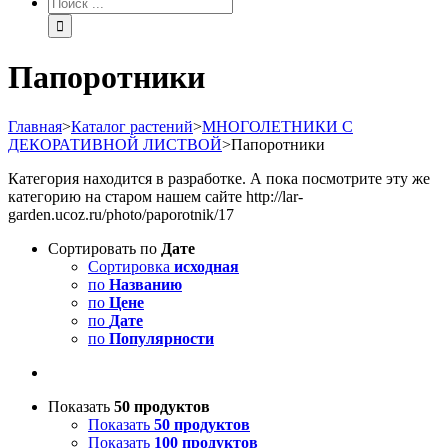
Папоротники
Главная
>
Каталог растений
>
МНОГОЛЕТНИКИ С
ДЕКОРАТИВНОЙ ЛИСТВОЙ
>
Папоротники
Категория находится в разработке. А пока посмотрите эту же
категорию на старом нашем сайте http://lar-
garden.ucoz.ru/photo/paporotnik/17
Сортировать по
Дате
Сортировка
исходная
по
Названию
по
Цене
по
Дате
по
Популярности
Показать
50 продуктов
Показать
50 продуктов
Показать
100 продуктов