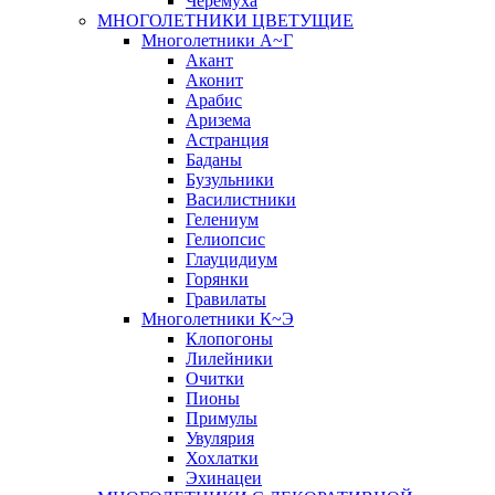
Черёмуха
МНОГОЛЕТНИКИ ЦВЕТУЩИЕ
Многолетники А~Г
Акант
Аконит
Арабис
Аризема
Астранция
Баданы
Бузульники
Василистники
Гелениум
Гелиопсис
Глауцидиум
Горянки
Гравилаты
Многолетники К~Э
Клопогоны
Лилейники
Очитки
Пионы
Примулы
Увулярия
Хохлатки
Эхинацеи