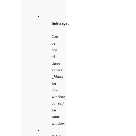
linktarget
—
Can
be
one
of
these
values:
_blank
for
new
window,
or
_self
for
same
window.