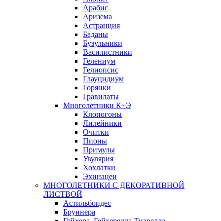
Арабис
Аризема
Астранция
Баданы
Бузульники
Василистники
Гелениум
Гелиопсис
Глауцидиум
Горянки
Гравилаты
Многолетники К~Э
Клопогоны
Лилейники
Очитки
Пионы
Примулы
Увулярия
Хохлатки
Эхинацеи
МНОГОЛЕТНИКИ С ДЕКОРАТИВНОЙ
ЛИСТВОЙ
Астильбоидес
Бруннера
Гейхера, Гейхерелла,Тиарелла