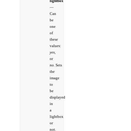
lightbox
—
Can
be
one
of
these
values:
yes,
or
no.
Sets
the
image
to
be
displayed
in
a
lightbox
or
not.