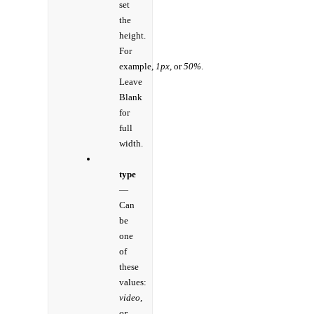
set
the
height.
For
example,
1px,
or
50%
.
Leave
Blank
for
full
width.
type
—
Can
be
one
of
these
values:
video,
or