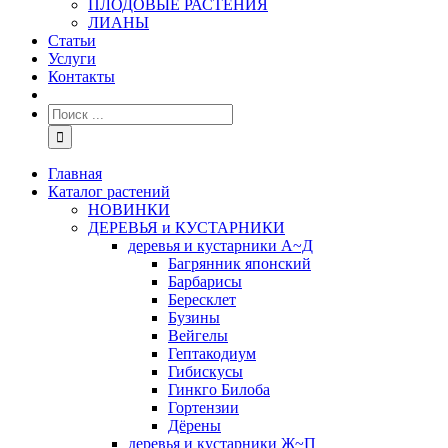
ПЛОДОВЫЕ РАСТЕНИЯ
ЛИАНЫ
Статьи
Услуги
Контакты
Главная
Каталог растений
НОВИНКИ
ДЕРЕВЬЯ и КУСТАРНИКИ
деревья и кустарники А~Д
Багрянник японский
Барбарисы
Бересклет
Бузины
Вейгелы
Гептакодиум
Гибискусы
Гинкго Билоба
Гортензии
Дёрены
деревья и кустарники Ж~П