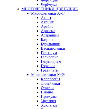
Форзиция
Черёмуха
МНОГОЛЕТНИКИ ЦВЕТУЩИЕ
Многолетники А~Г
Акант
Аконит
Арабис
Аризема
Астранция
Баданы
Бузульники
Василистники
Гелениум
Гелиопсис
Глауцидиум
Горянки
Гравилаты
Многолетники К~Э
Клопогоны
Лилейники
Очитки
Пионы
Примулы
Увулярия
Хохлатки