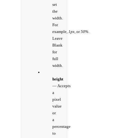
set
the
width.
For
example,
1px,
or
50%
.
Leave
Blank
for
full
width.
height
— Accepts
a
pixel
value
or
a
percentage
to