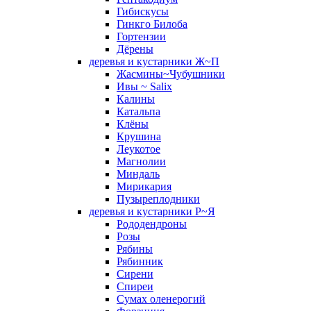
Гибискусы
Гинкго Билоба
Гортензии
Дёрены
деревья и кустарники Ж~П
Жасмины~Чубушники
Ивы ~ Salix
Калины
Катальпа
Клёны
Крушина
Леукотое
Магнолии
Миндаль
Мирикария
Пузыреплодники
деревья и кустарники Р~Я
Рододендроны
Розы
Рябины
Рябинник
Сирени
Спиреи
Сумах оленерогий