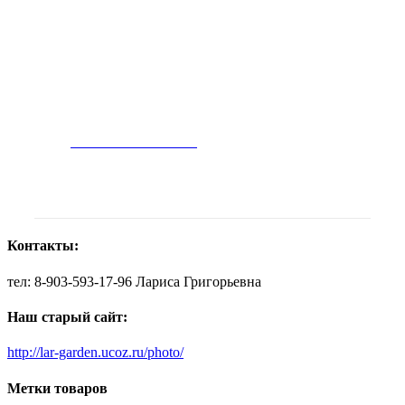
Join The 100,000+
Satisfied Avada
Users!
BUY AVADA NOW!
Контакты:
тел: 8-903-593-17-96 Лариса Григорьевна
Наш старый сайт:
http://lar-garden.ucoz.ru/photo/
Метки товаров