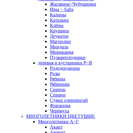
Жасмины~Чубушники
Ивы ~ Salix
Калины
Катальпа
Клёны
Крушина
Леукотое
Магнолии
Миндаль
Мирикария
Пузыреплодники
деревья и кустарники Р~Я
Рододендроны
Розы
Рябины
Рябинник
Сирени
Спиреи
Сумах оленерогий
Форзиция
Черёмуха
МНОГОЛЕТНИКИ ЦВЕТУЩИЕ
Многолетники А~Г
Акант
Аконит