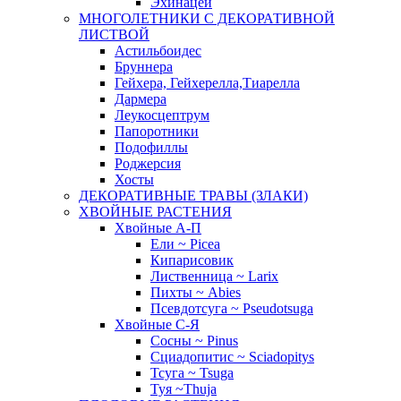
Эхинацеи
МНОГОЛЕТНИКИ С ДЕКОРАТИВНОЙ
ЛИСТВОЙ
Астильбоидес
Бруннера
Гейхера, Гейхерелла,Тиарелла
Дармера
Леукосцептрум
Папоротники
Подофиллы
Роджерсия
Хосты
ДЕКОРАТИВНЫЕ ТРАВЫ (ЗЛАКИ)
ХВОЙНЫЕ РАСТЕНИЯ
Хвойные А-П
Ели ~ Picea
Кипарисовик
Лиственница ~ Larix
Пихты ~ Abies
Псевдотсуга ~ Pseudotsuga
Хвойные С-Я
Сосны ~ Pinus
Сциадопитис ~ Sciadopitys
Тсуга ~ Tsuga
Туя ~Thuja