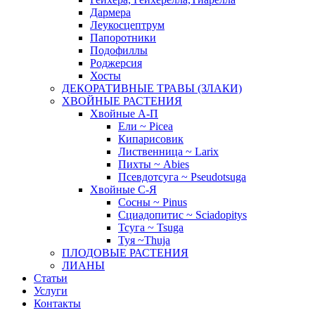
Дармера
Леукосцептрум
Папоротники
Подофиллы
Роджерсия
Хосты
ДЕКОРАТИВНЫЕ ТРАВЫ (ЗЛАКИ)
ХВОЙНЫЕ РАСТЕНИЯ
Хвойные А-П
Ели ~ Picea
Кипарисовик
Лиственница ~ Larix
Пихты ~ Abies
Псевдотсуга ~ Pseudotsuga
Хвойные С-Я
Сосны ~ Pinus
Сциадопитис ~ Sciadopitys
Тсуга ~ Tsuga
Туя ~Thuja
ПЛОДОВЫЕ РАСТЕНИЯ
ЛИАНЫ
Статьи
Услуги
Контакты