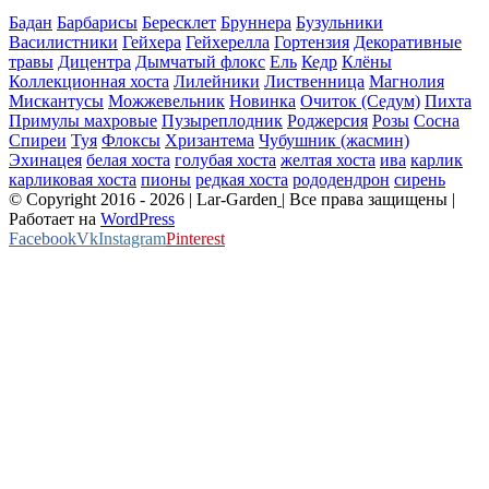
Бадан
Барбарисы
Бересклет
Бруннера
Бузульники
Василистники
Гейхера
Гейхерелла
Гортензия
Декоративные
травы
Дицентра
Дымчатый флокс
Ель
Кедр
Клёны
Коллекционная хоста
Лилейники
Лиственница
Магнолия
Мискантусы
Можжевельник
Новинка
Очиток (Седум)
Пихта
Примулы махровые
Пузыреплодник
Роджерсия
Розы
Сосна
Спиреи
Туя
Флоксы
Хризантема
Чубушник (жасмин)
Эхинацея
белая хоста
голубая хоста
желтая хоста
ива
карлик
карликовая хоста
пионы
редкая хоста
рододендрон
сирень
© Copyright 2016 -
2026 | Lar-Garden
| Все права защищены |
Работает на
WordPress
Facebook
Vk
Instagram
Pinterest