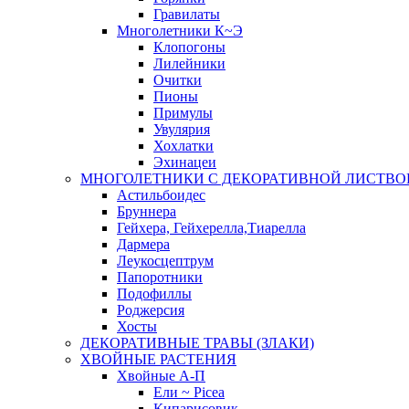
Гравилаты
Многолетники К~Э
Клопогоны
Лилейники
Очитки
Пионы
Примулы
Увулярия
Хохлатки
Эхинацеи
МНОГОЛЕТНИКИ С ДЕКОРАТИВНОЙ ЛИСТВО
Астильбоидес
Бруннера
Гейхера, Гейхерелла,Тиарелла
Дармера
Леукосцептрум
Папоротники
Подофиллы
Роджерсия
Хосты
ДЕКОРАТИВНЫЕ ТРАВЫ (ЗЛАКИ)
ХВОЙНЫЕ РАСТЕНИЯ
Хвойные А-П
Ели ~ Picea
Кипарисовик