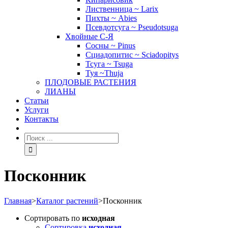
Лиственница ~ Larix
Пихты ~ Abies
Псевдотсуга ~ Pseudotsuga
Хвойные С-Я
Сосны ~ Pinus
Сциадопитис ~ Sciadopitys
Тсуга ~ Tsuga
Туя ~Thuja
ПЛОДОВЫЕ РАСТЕНИЯ
ЛИАНЫ
Статьи
Услуги
Контакты
Посконник
Главная
>
Каталог растений
>
Посконник
Сортировать по
исходная
Сортировка
исходная