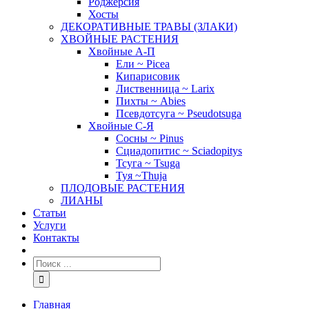
Роджерсия
Хосты
ДЕКОРАТИВНЫЕ ТРАВЫ (ЗЛАКИ)
ХВОЙНЫЕ РАСТЕНИЯ
Хвойные А-П
Ели ~ Picea
Кипарисовик
Лиственница ~ Larix
Пихты ~ Abies
Псевдотсуга ~ Pseudotsuga
Хвойные С-Я
Сосны ~ Pinus
Сциадопитис ~ Sciadopitys
Тсуга ~ Tsuga
Туя ~Thuja
ПЛОДОВЫЕ РАСТЕНИЯ
ЛИАНЫ
Статьи
Услуги
Контакты
Главная