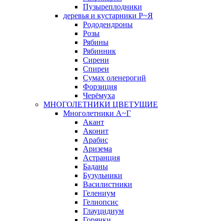
Пузыреплодники
деревья и кустарники Р~Я
Рододендроны
Розы
Рябины
Рябинник
Сирени
Спиреи
Сумах оленерогий
Форзиция
Черёмуха
МНОГОЛЕТНИКИ ЦВЕТУЩИЕ
Многолетники А~Г
Акант
Аконит
Арабис
Аризема
Астранция
Баданы
Бузульники
Василистники
Гелениум
Гелиопсис
Глауцидиум
Горянки