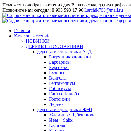
Поможем подобрать растения для Вашего сада, дадим професси
Toggle
Позвоните нам сегодня: 8-903-593-17-96
|
Larchik768@mail.ru
SlidingBar
Area
Главная
Каталог растений
НОВИНКИ
ДЕРЕВЬЯ и КУСТАРНИКИ
деревья и кустарники А~Д
Багрянник японский
Барбарисы
Бересклет
Бузины
Вейгелы
Гептакодиум
Гибискусы
Гинкго Билоба
Гортензии
Дёрены
деревья и кустарники Ж~П
Жасмины~Чубушники
Ивы ~ Salix
Калины
Катальпа