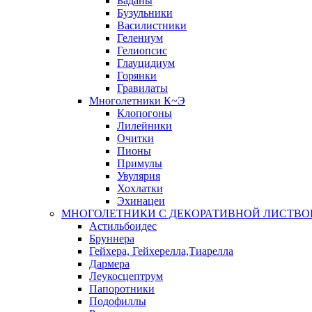
Баданы
Бузульники
Василистники
Гелениум
Гелиопсис
Глауцидиум
Горянки
Гравилаты
Многолетники К~Э
Клопогоны
Лилейники
Очитки
Пионы
Примулы
Увулярия
Хохлатки
Эхинацеи
МНОГОЛЕТНИКИ С ДЕКОРАТИВНОЙ ЛИСТВО
Астильбоидес
Бруннера
Гейхера, Гейхерелла,Тиарелла
Дармера
Леукосцептрум
Папоротники
Подофиллы