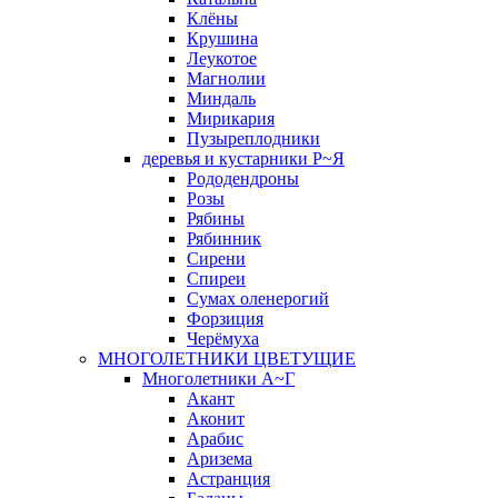
Клёны
Крушина
Леукотое
Магнолии
Миндаль
Мирикария
Пузыреплодники
деревья и кустарники Р~Я
Рододендроны
Розы
Рябины
Рябинник
Сирени
Спиреи
Сумах оленерогий
Форзиция
Черёмуха
МНОГОЛЕТНИКИ ЦВЕТУЩИЕ
Многолетники А~Г
Акант
Аконит
Арабис
Аризема
Астранция