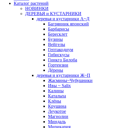
Каталог растений
НОВИНКИ
ДЕРЕВЬЯ и КУСТАРНИКИ
деревья и кустарники А~Д
Багрянник японский
Барбарисы
Бересклет
Бузины
Вейгелы
Гептакодиум
Гибискусы
Гинкго Билоба
Гортензии
Дёрены
деревья и кустарники Ж~П
Жасмины~Чубушники
Ивы ~ Salix
Калины
Катальпа
Клёны
Крушина
Леукотое
Магнолии
Миндаль
Мирикария