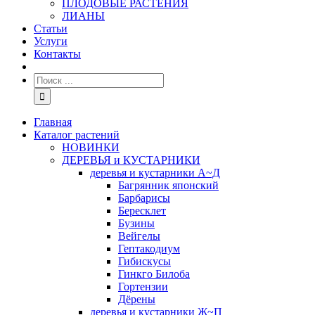
ПЛОДОВЫЕ РАСТЕНИЯ
ЛИАНЫ
Статьи
Услуги
Контакты
Главная
Каталог растений
НОВИНКИ
ДЕРЕВЬЯ и КУСТАРНИКИ
деревья и кустарники А~Д
Багрянник японский
Барбарисы
Бересклет
Бузины
Вейгелы
Гептакодиум
Гибискусы
Гинкго Билоба
Гортензии
Дёрены
деревья и кустарники Ж~П