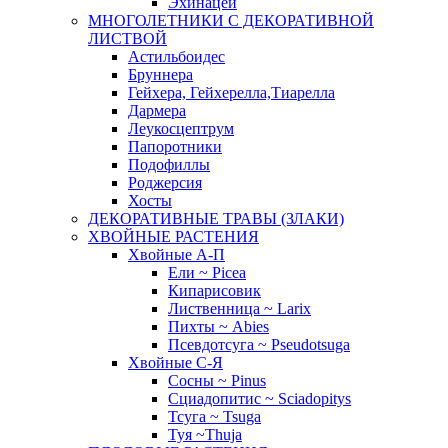
Эхинацеи
МНОГОЛЕТНИКИ С ДЕКОРАТИВНОЙ
ЛИСТВОЙ
Астильбоидес
Бруннера
Гейхера, Гейхерелла,Тиарелла
Дармера
Леукосцептрум
Папоротники
Подофиллы
Роджерсия
Хосты
ДЕКОРАТИВНЫЕ ТРАВЫ (ЗЛАКИ)
ХВОЙНЫЕ РАСТЕНИЯ
Хвойные А-П
Ели ~ Picea
Кипарисовик
Лиственница ~ Larix
Пихты ~ Abies
Псевдотсуга ~ Pseudotsuga
Хвойные С-Я
Сосны ~ Pinus
Сциадопитис ~ Sciadopitys
Тсуга ~ Tsuga
Туя ~Thuja