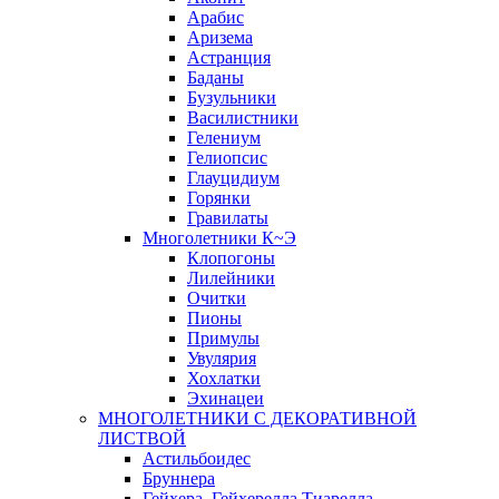
Арабис
Аризема
Астранция
Баданы
Бузульники
Василистники
Гелениум
Гелиопсис
Глауцидиум
Горянки
Гравилаты
Многолетники К~Э
Клопогоны
Лилейники
Очитки
Пионы
Примулы
Увулярия
Хохлатки
Эхинацеи
МНОГОЛЕТНИКИ С ДЕКОРАТИВНОЙ
ЛИСТВОЙ
Астильбоидес
Бруннера
Гейхера, Гейхерелла,Тиарелла