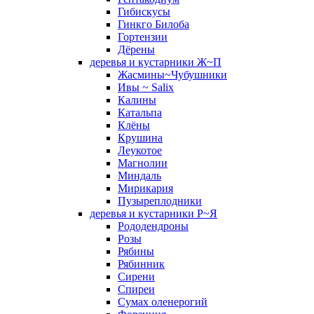
Гибискусы
Гинкго Билоба
Гортензии
Дёрены
деревья и кустарники Ж~П
Жасмины~Чубушники
Ивы ~ Salix
Калины
Катальпа
Клёны
Крушина
Леукотое
Магнолии
Миндаль
Мирикария
Пузыреплодники
деревья и кустарники Р~Я
Рододендроны
Розы
Рябины
Рябинник
Сирени
Спиреи
Сумах оленерогий