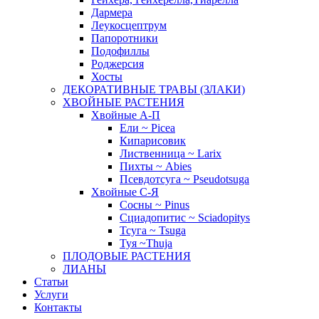
Дармера
Леукосцептрум
Папоротники
Подофиллы
Роджерсия
Хосты
ДЕКОРАТИВНЫЕ ТРАВЫ (ЗЛАКИ)
ХВОЙНЫЕ РАСТЕНИЯ
Хвойные А-П
Ели ~ Picea
Кипарисовик
Лиственница ~ Larix
Пихты ~ Abies
Псевдотсуга ~ Pseudotsuga
Хвойные С-Я
Сосны ~ Pinus
Сциадопитис ~ Sciadopitys
Тсуга ~ Tsuga
Туя ~Thuja
ПЛОДОВЫЕ РАСТЕНИЯ
ЛИАНЫ
Статьи
Услуги
Контакты