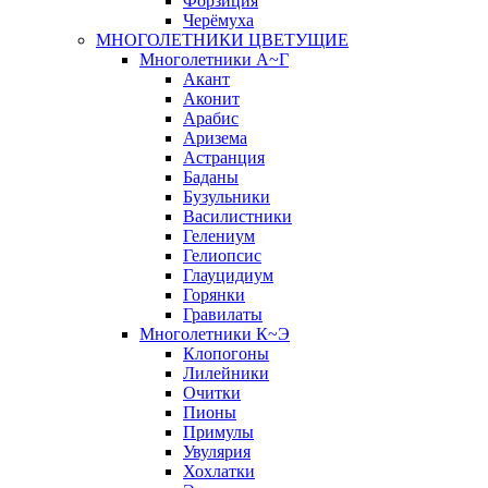
Форзиция
Черёмуха
МНОГОЛЕТНИКИ ЦВЕТУЩИЕ
Многолетники А~Г
Акант
Аконит
Арабис
Аризема
Астранция
Баданы
Бузульники
Василистники
Гелениум
Гелиопсис
Глауцидиум
Горянки
Гравилаты
Многолетники К~Э
Клопогоны
Лилейники
Очитки
Пионы
Примулы
Увулярия
Хохлатки