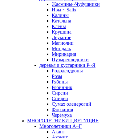
Жасмины~Чубушники
Ивы ~ Salix
Калины
Катальпа
Клёны
Крушина
Леукотое
Магнолии
Миндаль
Мирикария
Пузыреплодники
деревья и кустарники Р~Я
Рододендроны
Розы
Рябины
Рябинник
Сирени
Спиреи
Сумах оленерогий
Форзиция
Черёмуха
МНОГОЛЕТНИКИ ЦВЕТУЩИЕ
Многолетники А~Г
Акант
Аконит