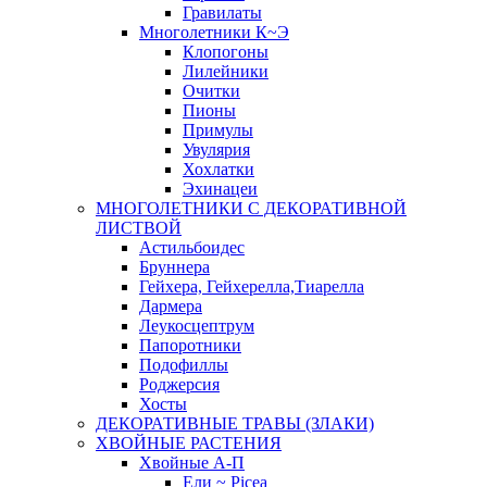
Гравилаты
Многолетники К~Э
Клопогоны
Лилейники
Очитки
Пионы
Примулы
Увулярия
Хохлатки
Эхинацеи
МНОГОЛЕТНИКИ С ДЕКОРАТИВНОЙ
ЛИСТВОЙ
Астильбоидес
Бруннера
Гейхера, Гейхерелла,Тиарелла
Дармера
Леукосцептрум
Папоротники
Подофиллы
Роджерсия
Хосты
ДЕКОРАТИВНЫЕ ТРАВЫ (ЗЛАКИ)
ХВОЙНЫЕ РАСТЕНИЯ
Хвойные А-П
Ели ~ Picea