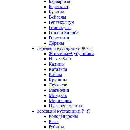
Барбарисы
Бересклет
Бузины
Вейгелы
Гептакодиум
Гибискусы
Гинкго Билоба
Гортензии
Дёрены
деревья и кустарники Ж~П
Жасмины~Чубушники
Ивы ~ Salix
Калины
Катальпа
Клёны
Крушина
Леукотое
Магнолии
Миндаль
Мирикария
Пузыреплодники
деревья и кустарники Р~Я
Рододендроны
Розы
Рябины