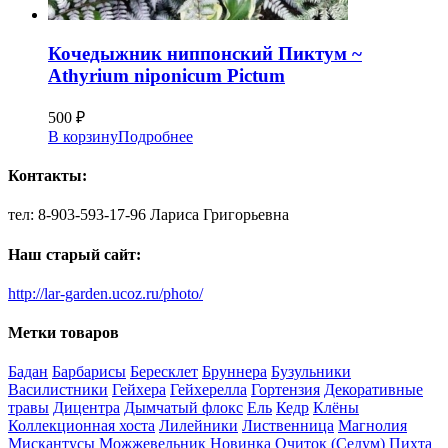
Кочедыжник ниппонский Пиктум ~
Athyrium niponicum Pictum
500
₽
В корзину
Подробнее
Контакты:
тел: 8-903-593-17-96 Лариса Григорьевна
Наш старый сайт:
http://lar-garden.ucoz.ru/photo/
Метки товаров
Бадан
Барбарисы
Бересклет
Бруннера
Бузульники
Василистники
Гейхера
Гейхерелла
Гортензия
Декоративные
травы
Дицентра
Дымчатый флокс
Ель
Кедр
Клёны
Коллекционная хоста
Лилейники
Лиственница
Магнолия
Мискантусы
Можжевельник
Новинка
Очиток (Седум)
Пихта