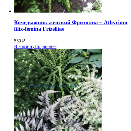
Кочедыжник женский Фризилиа ~ Athyrium
filix-femina Frizelliae
550
₽
В корзину
Подробнее