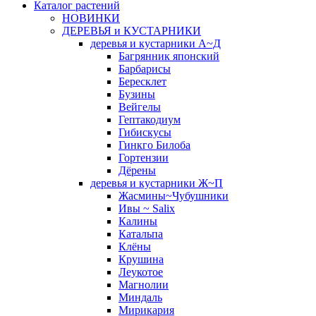
Каталог растений
НОВИНКИ
ДЕРЕВЬЯ и КУСТАРНИКИ
деревья и кустарники А~Д
Багрянник японский
Барбарисы
Бересклет
Бузины
Вейгелы
Гептакодиум
Гибискусы
Гинкго Билоба
Гортензии
Дёрены
деревья и кустарники Ж~П
Жасмины~Чубушники
Ивы ~ Salix
Калины
Катальпа
Клёны
Крушина
Леукотое
Магнолии
Миндаль
Мирикария