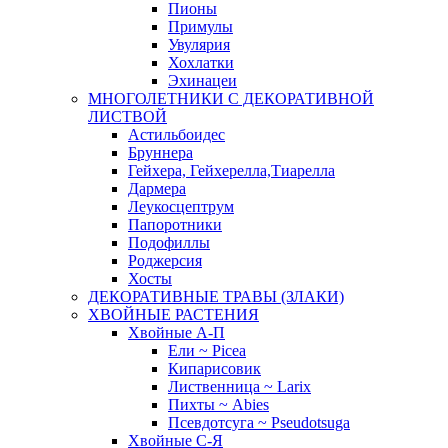
Пионы
Примулы
Увулярия
Хохлатки
Эхинацеи
МНОГОЛЕТНИКИ С ДЕКОРАТИВНОЙ
ЛИСТВОЙ
Астильбоидес
Бруннера
Гейхера, Гейхерелла,Тиарелла
Дармера
Леукосцептрум
Папоротники
Подофиллы
Роджерсия
Хосты
ДЕКОРАТИВНЫЕ ТРАВЫ (ЗЛАКИ)
ХВОЙНЫЕ РАСТЕНИЯ
Хвойные А-П
Ели ~ Picea
Кипарисовик
Лиственница ~ Larix
Пихты ~ Abies
Псевдотсуга ~ Pseudotsuga
Хвойные С-Я