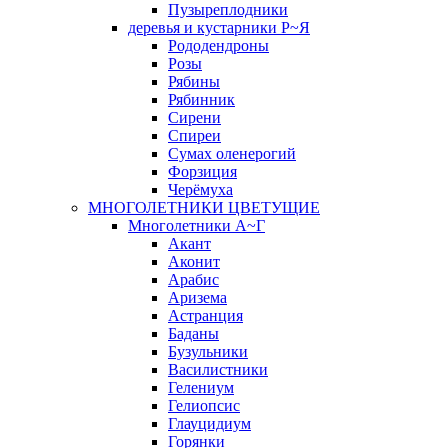
Пузыреплодники
деревья и кустарники Р~Я
Рододендроны
Розы
Рябины
Рябинник
Сирени
Спиреи
Сумах оленерогий
Форзиция
Черёмуха
МНОГОЛЕТНИКИ ЦВЕТУЩИЕ
Многолетники А~Г
Акант
Аконит
Арабис
Аризема
Астранция
Баданы
Бузульники
Василистники
Гелениум
Гелиопсис
Глауцидиум
Горянки