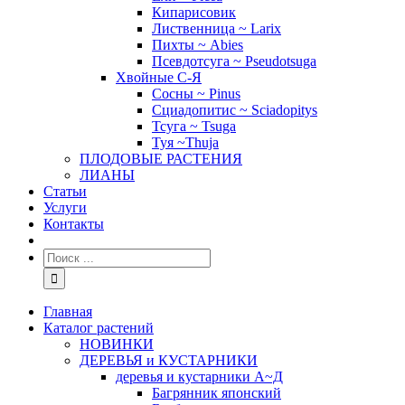
Кипарисовик
Лиственница ~ Larix
Пихты ~ Abies
Псевдотсуга ~ Pseudotsuga
Хвойные С-Я
Сосны ~ Pinus
Сциадопитис ~ Sciadopitys
Тсуга ~ Tsuga
Туя ~Thuja
ПЛОДОВЫЕ РАСТЕНИЯ
ЛИАНЫ
Статьи
Услуги
Контакты
Главная
Каталог растений
НОВИНКИ
ДЕРЕВЬЯ и КУСТАРНИКИ
деревья и кустарники А~Д
Багрянник японский