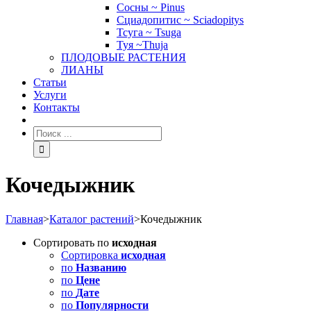
Сосны ~ Pinus
Сциадопитис ~ Sciadopitys
Тсуга ~ Tsuga
Туя ~Thuja
ПЛОДОВЫЕ РАСТЕНИЯ
ЛИАНЫ
Статьи
Услуги
Контакты
Кочедыжник
Главная
>
Каталог растений
>
Кочедыжник
Сортировать по
исходная
Сортировка
исходная
по
Названию
по
Цене
по
Дате
по
Популярности