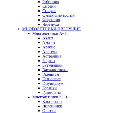
Рябинник
Сирени
Спиреи
Сумах оленерогий
Форзиция
Черёмуха
МНОГОЛЕТНИКИ ЦВЕТУЩИЕ
Многолетники А~Г
Акант
Аконит
Арабис
Аризема
Астранция
Баданы
Бузульники
Василистники
Гелениум
Гелиопсис
Глауцидиум
Горянки
Гравилаты
Многолетники К~Э
Клопогоны
Лилейники
Очитки