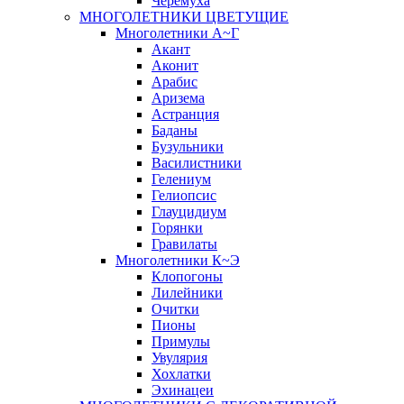
Черёмуха
МНОГОЛЕТНИКИ ЦВЕТУЩИЕ
Многолетники А~Г
Акант
Аконит
Арабис
Аризема
Астранция
Баданы
Бузульники
Василистники
Гелениум
Гелиопсис
Глауцидиум
Горянки
Гравилаты
Многолетники К~Э
Клопогоны
Лилейники
Очитки
Пионы
Примулы
Увулярия
Хохлатки
Эхинацеи