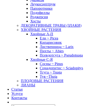
Леукосцептрум
Папоротники
Подофиллы
Роджерсия
Хосты
ДЕКОРАТИВНЫЕ ТРАВЫ (ЗЛАКИ)
ХВОЙНЫЕ РАСТЕНИЯ
Хвойные А-П
Ели ~ Picea
Кипарисовик
Лиственница ~ Larix
Пихты ~ Abies
Псевдотсуга ~ Pseudotsuga
Хвойные С-Я
Сосны ~ Pinus
Сциадопитис ~ Sciadopitys
Тсуга ~ Tsuga
Туя ~Thuja
ПЛОДОВЫЕ РАСТЕНИЯ
ЛИАНЫ
Статьи
Услуги
Контакты