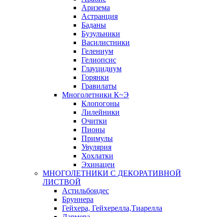
Аризема
Астранция
Баданы
Бузульники
Василистники
Гелениум
Гелиопсис
Глауцидиум
Горянки
Гравилаты
Многолетники К~Э
Клопогоны
Лилейники
Очитки
Пионы
Примулы
Увулярия
Хохлатки
Эхинацеи
МНОГОЛЕТНИКИ С ДЕКОРАТИВНОЙ
ЛИСТВОЙ
Астильбоидес
Бруннера
Гейхера, Гейхерелла,Тиарелла
Дармера