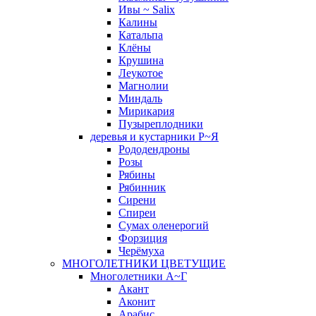
Ивы ~ Salix
Калины
Катальпа
Клёны
Крушина
Леукотое
Магнолии
Миндаль
Мирикария
Пузыреплодники
деревья и кустарники Р~Я
Рододендроны
Розы
Рябины
Рябинник
Сирени
Спиреи
Сумах оленерогий
Форзиция
Черёмуха
МНОГОЛЕТНИКИ ЦВЕТУЩИЕ
Многолетники А~Г
Акант
Аконит
Арабис