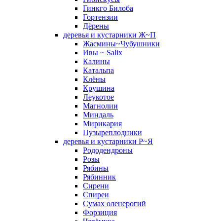
Гинкго Билоба
Гортензии
Дёрены
деревья и кустарники Ж~П
Жасмины~Чубушники
Ивы ~ Salix
Калины
Катальпа
Клёны
Крушина
Леукотое
Магнолии
Миндаль
Мирикария
Пузыреплодники
деревья и кустарники Р~Я
Рододендроны
Розы
Рябины
Рябинник
Сирени
Спиреи
Сумах оленерогий
Форзиция