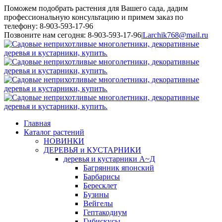
Поможем подобрать растения для Вашего сада, дадим
профессиональную консультацию и примем заказ по
телефону: 8-903-593-17-96
Toggle
Позвоните нам сегодня: 8-903-593-17-96
|
Larchik768@mail.ru
SlidingBar
Area
Главная
Каталог растений
НОВИНКИ
ДЕРЕВЬЯ и КУСТАРНИКИ
деревья и кустарники А~Д
Багрянник японский
Барбарисы
Бересклет
Бузины
Вейгелы
Гептакодиум
Гибискусы