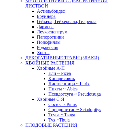
МНОГОЛЕТНИКИ С ДЕКОРАТИВНОЙ
ЛИСТВОЙ
Астильбоидес
Бруннера
Гейхера, Гейхерелла,Тиарелла
Дармера
Леукосцептрум
Папоротники
Подофиллы
Роджерсия
Хосты
ДЕКОРАТИВНЫЕ ТРАВЫ (ЗЛАКИ)
ХВОЙНЫЕ РАСТЕНИЯ
Хвойные А-П
Ели ~ Picea
Кипарисовик
Лиственница ~ Larix
Пихты ~ Abies
Псевдотсуга ~ Pseudotsuga
Хвойные С-Я
Сосны ~ Pinus
Сциадопитис ~ Sciadopitys
Тсуга ~ Tsuga
Туя ~Thuja
ПЛОДОВЫЕ РАСТЕНИЯ