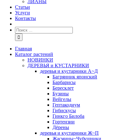
ЛИАНЫ
Статьи
Услуги
Контакты
Главная
Каталог растений
НОВИНКИ
ДЕРЕВЬЯ и КУСТАРНИКИ
деревья и кустарники А~Д
Багрянник японский
Барбарисы
Бересклет
Бузины
Вейгелы
Гептакодиум
Гибискусы
Гинкго Билоба
Гортензии
Дёрены
деревья и кустарники Ж~П
Жасмины~Чубушники