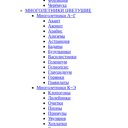
Форзиция
Черёмуха
МНОГОЛЕТНИКИ ЦВЕТУЩИЕ
Многолетники А~Г
Акант
Аконит
Арабис
Аризема
Астранция
Баданы
Бузульники
Василистники
Гелениум
Гелиопсис
Глауцидиум
Горянки
Гравилаты
Многолетники К~Э
Клопогоны
Лилейники
Очитки
Пионы
Примулы
Увулярия
Хохлатки