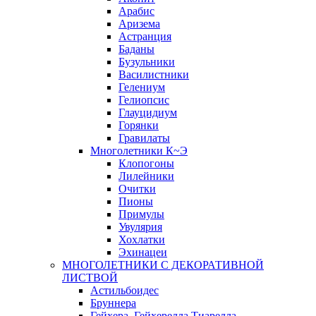
Арабис
Аризема
Астранция
Баданы
Бузульники
Василистники
Гелениум
Гелиопсис
Глауцидиум
Горянки
Гравилаты
Многолетники К~Э
Клопогоны
Лилейники
Очитки
Пионы
Примулы
Увулярия
Хохлатки
Эхинацеи
МНОГОЛЕТНИКИ С ДЕКОРАТИВНОЙ
ЛИСТВОЙ
Астильбоидес
Бруннера
Гейхера, Гейхерелла,Тиарелла