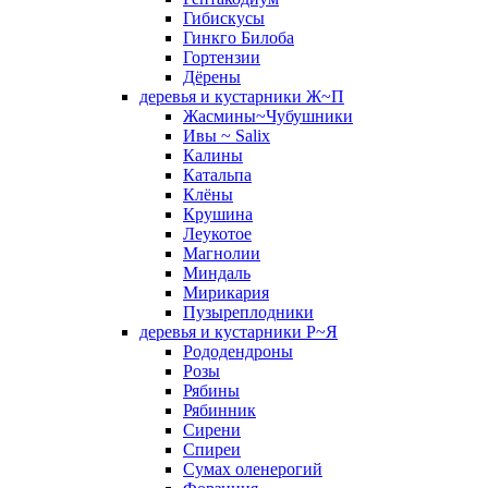
Гибискусы
Гинкго Билоба
Гортензии
Дёрены
деревья и кустарники Ж~П
Жасмины~Чубушники
Ивы ~ Salix
Калины
Катальпа
Клёны
Крушина
Леукотое
Магнолии
Миндаль
Мирикария
Пузыреплодники
деревья и кустарники Р~Я
Рододендроны
Розы
Рябины
Рябинник
Сирени
Спиреи
Сумах оленерогий