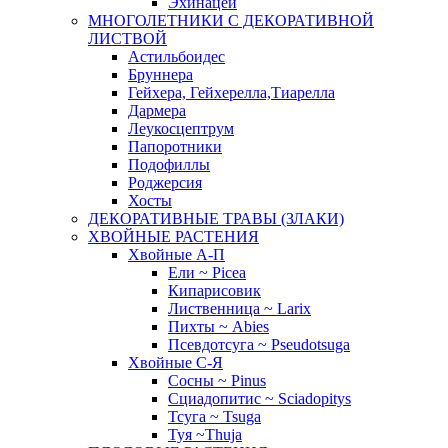
Эхинацеи
МНОГОЛЕТНИКИ С ДЕКОРАТИВНОЙ
ЛИСТВОЙ
Астильбоидес
Бруннера
Гейхера, Гейхерелла,Тиарелла
Дармера
Леукосцептрум
Папоротники
Подофиллы
Роджерсия
Хосты
ДЕКОРАТИВНЫЕ ТРАВЫ (ЗЛАКИ)
ХВОЙНЫЕ РАСТЕНИЯ
Хвойные А-П
Ели ~ Picea
Кипарисовик
Лиственница ~ Larix
Пихты ~ Abies
Псевдотсуга ~ Pseudotsuga
Хвойные С-Я
Сосны ~ Pinus
Сциадопитис ~ Sciadopitys
Тсуга ~ Tsuga
Туя ~Thuja