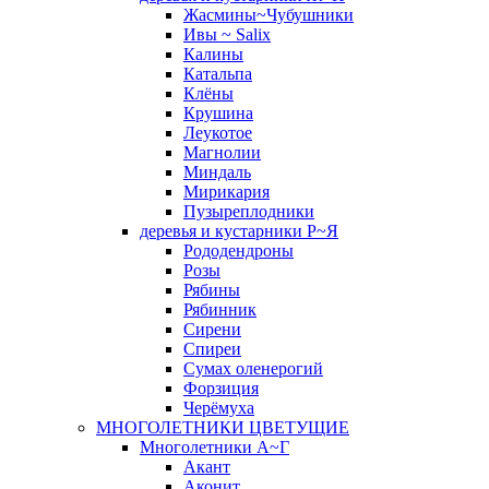
Жасмины~Чубушники
Ивы ~ Salix
Калины
Катальпа
Клёны
Крушина
Леукотое
Магнолии
Миндаль
Мирикария
Пузыреплодники
деревья и кустарники Р~Я
Рододендроны
Розы
Рябины
Рябинник
Сирени
Спиреи
Сумах оленерогий
Форзиция
Черёмуха
МНОГОЛЕТНИКИ ЦВЕТУЩИЕ
Многолетники А~Г
Акант
Аконит