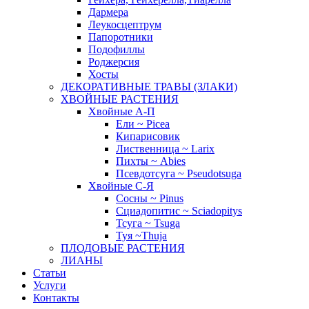
Дармера
Леукосцептрум
Папоротники
Подофиллы
Роджерсия
Хосты
ДЕКОРАТИВНЫЕ ТРАВЫ (ЗЛАКИ)
ХВОЙНЫЕ РАСТЕНИЯ
Хвойные А-П
Ели ~ Picea
Кипарисовик
Лиственница ~ Larix
Пихты ~ Abies
Псевдотсуга ~ Pseudotsuga
Хвойные С-Я
Сосны ~ Pinus
Сциадопитис ~ Sciadopitys
Тсуга ~ Tsuga
Туя ~Thuja
ПЛОДОВЫЕ РАСТЕНИЯ
ЛИАНЫ
Статьи
Услуги
Контакты