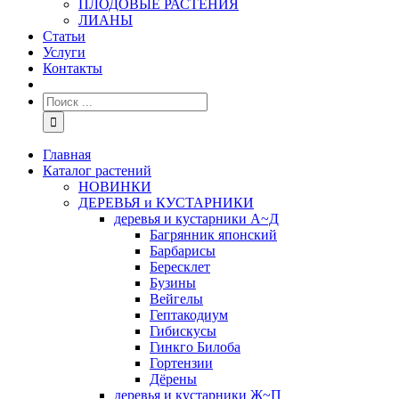
ПЛОДОВЫЕ РАСТЕНИЯ
ЛИАНЫ
Статьи
Услуги
Контакты
Главная
Каталог растений
НОВИНКИ
ДЕРЕВЬЯ и КУСТАРНИКИ
деревья и кустарники А~Д
Багрянник японский
Барбарисы
Бересклет
Бузины
Вейгелы
Гептакодиум
Гибискусы
Гинкго Билоба
Гортензии
Дёрены
деревья и кустарники Ж~П